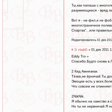
Ты,как папаша с многол
разумеющееся - вряд ли
Вот я - не фил,и не фо
многостраничное полива
Спартак"...или правильн
Редактировалось 01 дек 201
#
vlad45
» 01 дек 2011 1
Eddy Tro »
Спасибо.Будто снова в 
2 Кид Амнезиак.
Тёзка,не ёрничай.Ты до
Эмоции есть у всех,бол
Что совсем не отменяет
2NikNik.
Я обычно на хамство в с
Но ты не нервничай.Я н