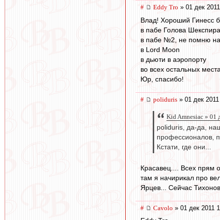
#
Eddy Tro
» 01 дек 2011
Влад! Хороший Гинесс б
в пабе Голова Шекспира
в пабе №2, не помню наз
в Lord Moon
в дьюти в аэропорту
во всех остальных места
Юр, спасибо!
#
poliduris
» 01 дек 2011
Kid Amnesiac » 01 
poliduris, да-да, 
профессионалов, п
Кстати, где они...
Красавец.... Всех прям о
там я начирикал про ве
Ярцев... Сейчас Тихонов.
#
Cavolo
» 01 дек 2011 1