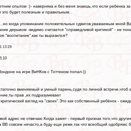
етним опытом :)- наверняка и без меня знаешь,что если ребенка за
 это будет полезным и правильным..
б...но когда упоминание положительных сдвигов,уважаемым мной 
ние дерьмом -видимо считается "справедливой критикой" - не поним
ое "воспитание",как ты выразился?
1 13:29
3:10
Лондоне на игре ВиНКов с Тоттеном попал-))
статочно вменяемый и умный парень,судя по личной встрече,чтоб а
ение,ты прав ,их подразумевает
 критический взгляд на "своих".Это как собственный ребёнок - ож
вой адрес не отвечаю.Когда хамят - первый признак того,что других
а ВВ совсем нечасто,а буду еще реже,так что всеобщий одобрямс 