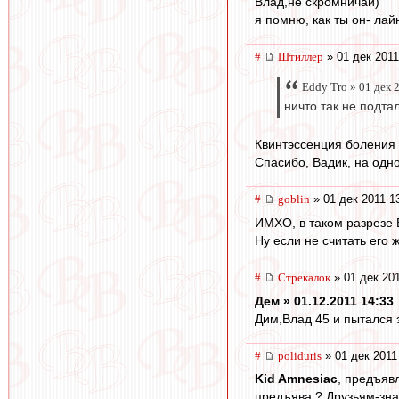
Влад,не скромничай)
я помню, как ты он- ла
#
Штиллер
» 01 дек 2011
Eddy Tro » 01 дек 
ничто так не подта
Квинтэссенция боления 
Спасибо, Вадик, на одно
#
goblin
» 01 дек 2011 1
ИМХО, в таком разрезе 
Ну если не считать его 
#
Стрекалок
» 01 дек 201
Дем » 01.12.2011 14:33
Дим,Влад 45 и пытался э
#
poliduris
» 01 дек 2011
Kid Amnesiac
, предъявл
предъява ? Друзьям-зна