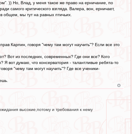
ом". )) Но, Влад, у меня такое же право на ерничание, по
 ради самого критического взгляда. Валера, вон, ерничает,
 в общем, мы тут на равных птичьих.
рав Карпин, говоря "чему там могут научить"? Если все это
ют? Вот из последних, современных? Где они все? Кого
? Я вот думаю, что консерватория - талантливые ребята-то
 говоря "чему там могут научить"? Где все ученики-
ешь.
- ожидания высокие,потому и требования к нему