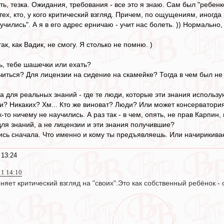
сть, тезка. Ожидания, требования - все это я знаю. Сам был "ребенк
 тех, кто, у кого критический взгляд. Причем, по ощущениям, иногда
ились". А я в его адрес ерничаю - учит нас болеть. )) Нормально,
 так, как Вадик, не смогу. Я столько не помню. )
ь, тебе шашечки или ехать?
иться? Для лицензии на сидение на скамейке? Тогда в чем был не п
а для реальных знаний - где те люди, которые эти знания использу
и? Никаких? Хм... Кто же виноват? Люди? Или может консерватория
-то ничему не научились. А раз так - в чем, опять, не прав Карпин,
я знаний, а не лицензии и эти знания получившие?
ись сначала. Что именно и кому ты предъявляешь. Или начирикива
 13:24
11 14:10
няет критический взгляд на "своих".Это как собственный ребёнок 