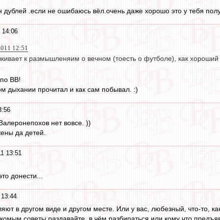
йн дублей .если не ошибаюсь вёл.очень даже хорошо это у тебя пол
 14:06
2011 12:51
лкивает к размышленяим о вечном (тоесть о футболе), как хороший с
по ВВ!
м дыхании прочитал и как сам побывал. :)
3:56
Валеронепохов нет вовсе. ))
жены да детей.
1 13:51
то донести...
 13:44
яют в другом виде и другом месте. Или у вас, любезный, что-то, ка
комым советы раздавайте, в чём разбираться или кому что предъя