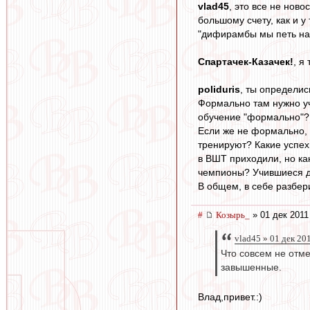
vlad45
, это все не ново
большому счету, как и у
"дифирамбы мы петь науч
Спартачек-Казачек!
, я
poliduris
, ты определис
Формально там нужно уч
обучение "формально"?
Если же не формально, 
тренируют? Какие успех
в ВШТ приходили, но как
чемпионы? Учившиеся дл
В общем, в себе разбер
#
Козырь_
» 01 дек 2011
vlad45 » 01 дек 20
Что совсем не отме
завышенные.
Влад,привет.:)