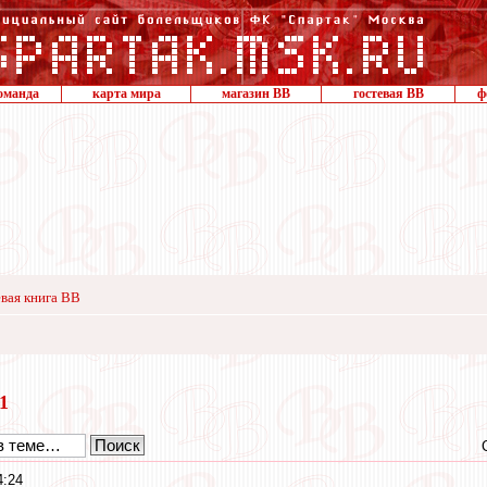
оманда
карта мира
магазин ВВ
гостевая ВВ
ф
вая книга ВВ
11
4:24