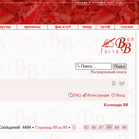
орумы
прогнозы
фан-клуб
юмор
музей
ссылки
Расширенный поиск
FAQ
Регистрация
Вход
Календарь ВВ
88
Сообщений: 4494 •
Страница
88
из
90
•
1
...
85
86
87
89
90