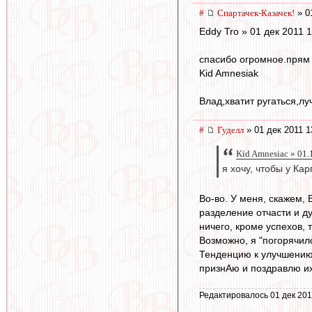
#
Спартачек-Казачек!
» 0
Eddy Tro » 01 дек 2011 
спасибо огромное.прям 
Kid Amnesiak
Влад,хватит ругаться,лу
#
Гуделл
» 01 дек 2011 1
Kid Amnesiac » 01.
я хочу, чтобы у Ка
Во-во. У меня, скажем, 
разделение отчасти и д
ничего, кроме успехов,
Возможно, я "погорячил
Тенденцию к улучшению 
признАю и поздравлю их
Редактировалось 01 дек 201