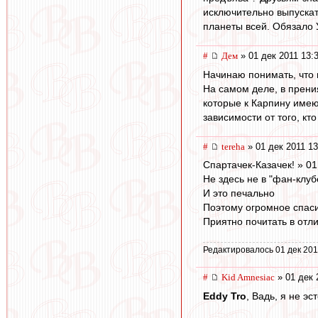
исключительно выпускат
планеты всей. Обязало 
#
Дем
» 01 дек 2011 13:
Начинаю понимать, что 
На самом деле, в прени
которые к Карпину имеют
зависимости от того, кт
#
tereha
» 01 дек 2011 13
Спартачек-Казачек! » 01
Не здесь не в "фан-клуб
И это печально
Поэтому огромное спасиб
Приятно почитать в отли
Редактировалось 01 дек 201
#
Kid Amnesiac
» 01 дек 
Eddy Tro
, Вадь, я не эст