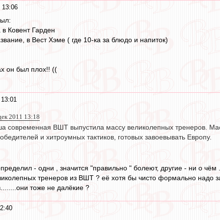
 13:06
ыл:
 в Ковент Гарден
вание, в Вест Хэме ( где 10-ка за блюдо и напиток)
х он был плох!! ((
 13:01
дек 2011 13:18
наша современная ВШТ выпустила массу великолепных тренеров. Мас
обедителей и хитроумных тактиков, готовых завоевывать Европу.
пределил - одни , значится "правильно " болеют, другие - ни о чём 
ликолепных тренеров из ВШТ ? её хотя бы чисто формально надо з
.......они тоже не далёкие ?
2:40