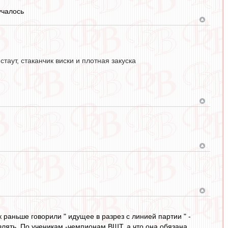
учалось
таут, стаканчик виски и плотная закуска
к раньше говорили " идущее в разрез с линией партии " -
влять. По ученикам -чемпионам ВШТ, а что она обязана