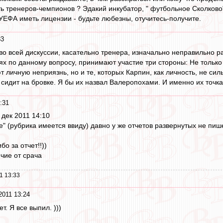
ь тренеров-чемпионов ? Эдакий инкубатор, " футбольное Сколково"
УЕФА иметь лицензии - будьте любезны, отучитесь-получите.
33
во всей дискуссии, касательно тренера, изначально неправильно р
ях по данному вопросу, принимают участие три стороны: Не тольк
 личную неприязнь, но и те, которых Карпин, как личность, не силь
о сидит на бровке. Я бы их назвал Валеропохами. И именно их точк
:31
 дек 2011 14:10
е" (рубрика имеется ввиду) давно у же отчетов развернутых не пи
о за отчет!!))
чие от срача
1 13:33
2011 13:24
ет. Я все выпил. )))