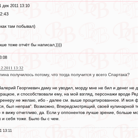
1 дек 2011 13:10
12:43
как там побывал)
чше тоже отчёт бы написал,))))
3:08
12.2011 13:32
рпина получилось потому, что тогда получится у всего Спартака?
Валерий Георгиевич даму не уводил, морду мне не бил и денег не 
урацкое, и способствовали ему, на мой взгляд, персонажи вроде Р
 тренеру не желаю, ибо - далее см. выше процитированное. И моя ф
ся, был неправ". Возможно, Впередсмотрящий, своей кулинарной те
я вижу отчетливо, да. Если у оппонентов лучше зрение, больше мо
 и себя тоже. Было бы с чем.
1 13:11