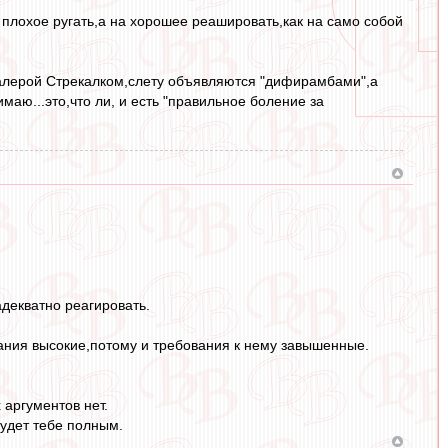
 плохое ругать,а на хорошее реашировать,как на само собой
Валерой Стрекалком,слету объявляются "дифирамбами",а
аю...это,что ли, и есть "правильное боление за
декватно реагировать.
идания высокие,потому и требования к нему завышенные.
 аргументов нет.
будет тебе полным.