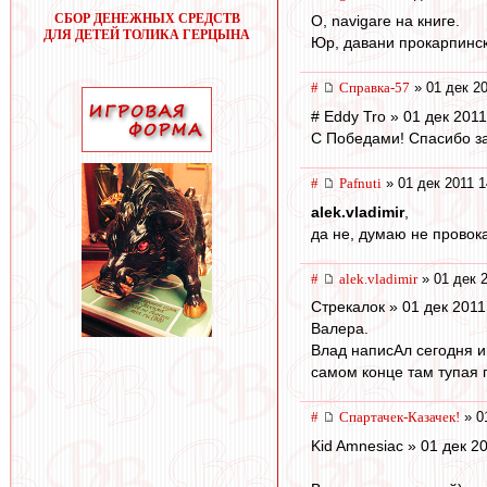
СБОР ДЕНЕЖНЫХ СРЕДСТВ
О, navigare на книге.
ДЛЯ ДЕТЕЙ ТОЛИКА ГЕРЦЫНА
Юр, давани прокарпинско
#
Справка-57
» 01 дек 20
# Eddy Tro » 01 дек 2011
С Победами! Спасибо за
#
Pafnuti
» 01 дек 2011 1
alek.vladimir
,
да не, думаю не провока
#
alek.vladimir
» 01 дек 2
Стрекалок » 01 дек 2011 
Валера.
Влад написАл сегодня и
самом конце там тупая
#
Спартачек-Казачек!
» 0
Kid Amnesiac » 01 дек 2