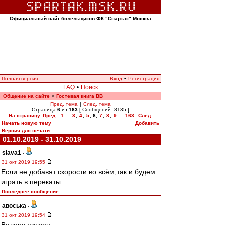
Официальный сайт болельщиков ФК "Спартак" Москва
Полная версия
Вход
•
Регистрация
FAQ
•
Поиск
Общение на сайте
Гостевая книга ВВ
»
Пред. тема
|
След. тема
Страница
6
из
163
[ Сообщений: 8135 ]
На страницу
Пред.
1
...
3
,
4
,
5
,
6
,
7
,
8
,
9
...
163
След.
Начать новую тему
Добавить
Версия для печати
01.10.2019 - 31.10.2019
slava1
-
31 окт 2019 19:55
Если не добавят скорости во всём,так и будем
играть в перекаты.
Последнее сообщение
авоська
-
31 окт 2019 19:54