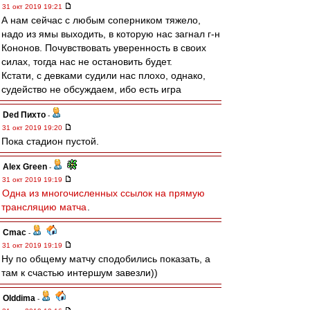
31 окт 2019 19:21
А нам сейчас с любым соперником тяжело,
надо из ямы выходить, в которую нас загнал г-н
Кононов. Почувствовать уверенность в своих
силах, тогда нас не остановить будет.
Кстати, с девками судили нас плохо, однако,
судейство не обсуждаем, ибо есть игра
Ded Пихто
-
31 окт 2019 19:20
Пока стадион пустой.
Alex Green
-
31 окт 2019 19:19
Одна из многочисленных ссылок на прямую
трансляцию матча
.
Cmac
-
31 окт 2019 19:19
Ну по общему матчу сподобились показать, а
там к счастью интершум завезли))
Olddima
-