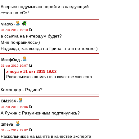
Всерьез подумываю перейти в следующий
сезон на «С»!
vlad45
-
31 окт 2019 19:10
а ссылка на интершум будет?
Мне понравилось-)
Надежда, как всегда на Грина...но и не только-)
МосфОлд
-
31 окт 2019 19:07
zmeya » 31 окт 2019 19:02
Раскольников на мачттв в качестве эксперта
Командор - Родион?
BM1964
-
31 окт 2019 19:06
А Лужин с Разумихиным подтянулись?
zmeya
-
31 окт 2019 19:02
Раскольников на мачттв в качестве эксперта