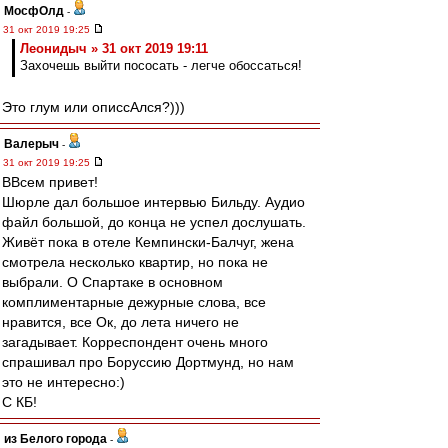
МосфОлд
-
31 окт 2019 19:25
Леонидыч » 31 окт 2019 19:11
Захочешь выйти пососать - легче обоссаться!
Это глум или описсАлся?)))
Валерыч
-
31 окт 2019 19:25
ВВсем привет!
Шюрле дал большое интервью Бильду. Аудио
файл большой, до конца не успел дослушать.
Живёт пока в отеле Кемпински-Балчуг, жена
смотрела несколько квартир, но пока не
выбрали. О Спартаке в основном
комплиментарные дежурные слова, все
нравится, все Ок, до лета ничего не
загадывает. Корреспондент очень много
спрашивал про Боруссию Дортмунд, но нам
это не интересно:)
С КБ!
из Белого города
-