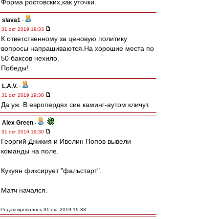
Форма ростовских,как уточки.
slava1
-
31 окт 2019 19:33
К ответственному за ценовую политику
вопросы напрашиваются.На хорошие места по
50 баксов нехило.
Победы!
L.А.V.
-
31 окт 2019 19:30
Да уж. В европердях сие каминг-аутом кличут.
Alex Green
-
31 окт 2019 19:30
Георгий Джикия и Ивелин Попов вывели
команды на поле.
Кукуян фиксирует "фальстарт".
Матч начался.
Редактировалось 31 окт 2019 19:33