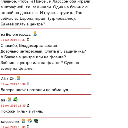
Главное, чтобы и Понсе , и Ларссон оба играли
в штрафной, т.е. замыкали. Один на ближнюю.
второй на дальнюю. И грузить, грузить. Так
сейчас вс Европа играет (утрированно).
Бакаев опять в центре?
из Белого города
-
31 окт 2019 18:37
Спасибо, Владимир за состав.
Довольно интересный. Опять в 3 защитника?
А Бакаев в центре или на фланге?
Зобнин в центре или на фланге? Судя по
всему на фланге.
Alex-Ch
-
31 окт 2019 18:36
Валера насчёт ротации не обманул
ys
-
31 окт 2019 18:35
Похоже Тиль - в утиль.
словесник
-
31 окт 2019 18:35