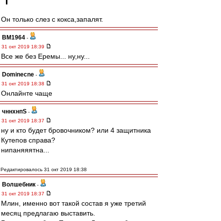
Он только слез с кокса,запалят.
BM1964
-
31 окт 2019 18:39
Все же без Еремы... ну,ну...
Dominecne
-
31 окт 2019 18:38
Онлайнте чаще
чннхнпS
-
31 окт 2019 18:37
ну и кто будет бровочником? или 4 защитника
Кутепов справа?
нипаняяятна...
Редактировалось 31 окт 2019 18:38
Волшебник
-
31 окт 2019 18:37
Млин, именно вот такой состав я уже третий
месяц предлагаю выставить.