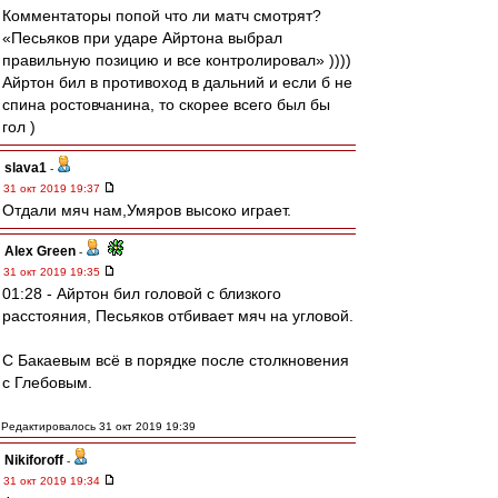
Комментаторы попой что ли матч смотрят?
«Песьяков при ударе Айртона выбрал
правильную позицию и все контролировал» ))))
Айртон бил в противоход в дальний и если б не
спина ростовчанина, то скорее всего был бы
гол )
slava1
-
31 окт 2019 19:37
Отдали мяч нам,Умяров высоко играет.
Alex Green
-
31 окт 2019 19:35
01:28 - Айртон бил головой с близкого
расстояния, Песьяков отбивает мяч на угловой.
С Бакаевым всё в порядке после столкновения
с Глебовым.
Редактировалось 31 окт 2019 19:39
Nikiforoff
-
31 окт 2019 19:34