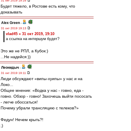
31 окт 2019 19:16
Будет тяжело, в Ростове есть кому, что
доказывать
Alex Green
-
31 окт 2019 19:13
vlad45 » 31 окт 2019, 19:10
а ссылка на интершум будет?
Это же не РПЛ, а Кубок:)
...Не надейся:))
Леонидыч
-
31 окт 2019 19:11
Люди обсуждают «випы-хуипы» у нас и на
Локо...
Общее мнение: «Водка у нас - говно, еда -
говно. Обзор - говно! Захочешь выйти пососать
- легче обоссаться!
Почему убрали трансляцию с телеков?»
Федун! Нечем крыть?!
;)