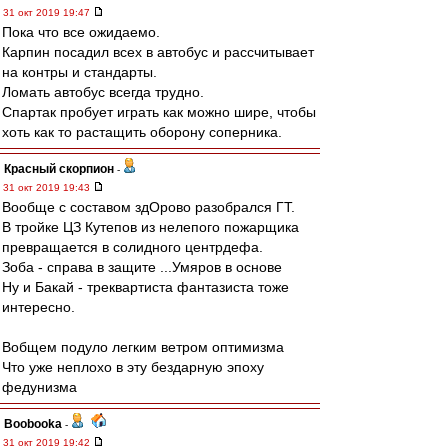
31 окт 2019 19:47
Пока что все ожидаемо.
Карпин посадил всех в автобус и рассчитывает
на контры и стандарты.
Ломать автобус всегда трудно.
Спартак пробует играть как можно шире, чтобы
хоть как то растащить оборону соперника.
Красный скорпион
-
31 окт 2019 19:43
Вообще с составом здОрово разобрался ГТ.
В тройке ЦЗ Кутепов из нелепого пожарщика
превращается в солидного центрдефа.
Зоба - справа в защите ...Умяров в основе
Ну и Бакай - треквартиста фантазиста тоже
интересно.
Вобщем подуло легким ветром оптимизма
Что уже неплохо в эту бездарную эпоху
федунизма
Boobooka
-
31 окт 2019 19:42