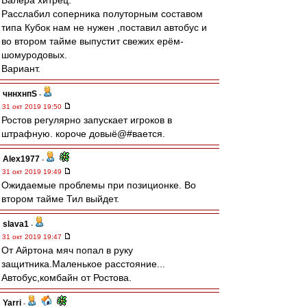
Валера хитрец.
Расслабил соперника полуторным составом
типа Кубок нам не нужен ,поставил автобус и
во втором тайме выпустит свежих ерём-
шомуродовых.
Вариант.
чннхнпS
-
31 окт 2019 19:50
Ростов регулярно запускает игроков в
штрафную. короче довыё@#вается.
Alex1977
-
31 окт 2019 19:49
Ожидаемые проблемы при позиционке. Во
втором тайме Тил выйдет.
slava1
-
31 окт 2019 19:47
От Айртона мяч попал в руку
защитника.Маленькое расстояние...
Автобус,комбайн от Ростова.
Yarri
-