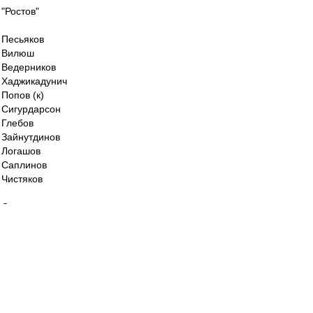
"Ростов"
Песьяков
Вилюш
Ведерников
Хаджикадунич
Попов (к)
Сигурдарсон
Глебов
Зайнутдинов
Логашов
Саплинов
Чистяков
Основные - в запасе.
ys » 31 окт 2019, 18:35
в утиль
Скорее -- "в иной стиль".
Думаю, всем найдётся место и время.