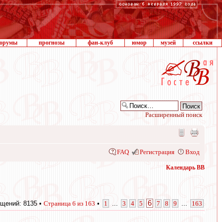
орумы
прогнозы
фан-клуб
юмор
музей
ссылки
Расширенный поиск
FAQ
Регистрация
Вход
Календарь ВВ
6
щений: 8135 •
Страница
6
из
163
•
1
...
3
4
5
7
8
9
...
163