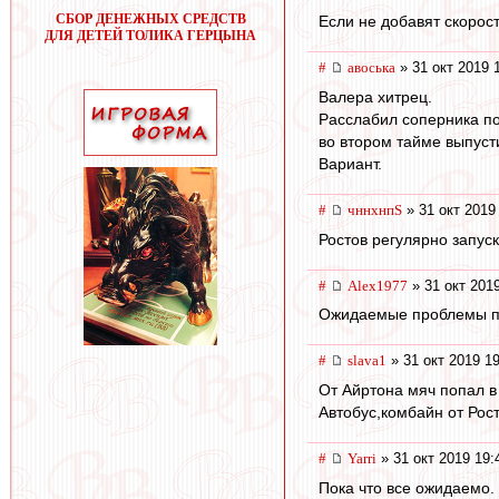
СБОР ДЕНЕЖНЫХ СРЕДСТВ
Если не добавят скорост
ДЛЯ ДЕТЕЙ ТОЛИКА ГЕРЦЫНА
#
авоська
» 31 окт 2019 
Валера хитрец.
Расслабил соперника по
во втором тайме выпус
Вариант.
#
чннхнпS
» 31 окт 2019
Ростов регулярно запус
#
Alex1977
» 31 окт 201
Ожидаемые проблемы пр
#
slava1
» 31 окт 2019 1
От Айртона мяч попал в
Автобус,комбайн от Рост
#
Yarri
» 31 окт 2019 19:
Пока что все ожидаемо.