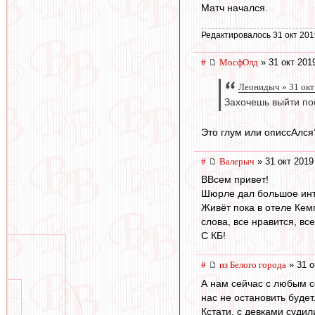
Матч начался.
Редактировалось 31 окт 201
#
МосфОлд
» 31 окт 201
Леонидыч » 31 окт
Захочешь выйти пос
Это глум или описсАлся?
#
Валерыч
» 31 окт 2019
ВВсем привет!
Шюрле дал большое инте
Живёт пока в отеле Кем
слова, все нравится, вс
С КБ!
#
из Белого города
» 31 о
А нам сейчас с любым со
нас не остановить будет
Кстати, с девками судил