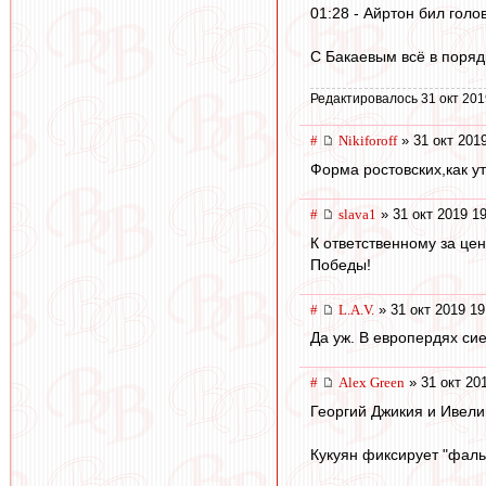
01:28 - Айртон бил голо
С Бакаевым всё в поряд
Редактировалось 31 окт 201
#
Nikiforoff
» 31 окт 201
Форма ростовских,как ут
#
slava1
» 31 окт 2019 1
К ответственному за це
Победы!
#
L.А.V.
» 31 окт 2019 19
Да уж. В европердях сие
#
Alex Green
» 31 окт 20
Георгий Джикия и Ивели
Кукуян фиксирует "фаль