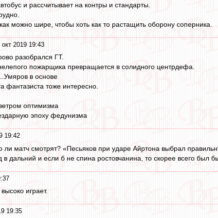
втобус и рассчитывает на контры и стандарты.
рудно.
как можно шире, чтобы хоть как то растащить оборону соперника.
 окт 2019 19:43
ово разобрался ГТ.
 нелепого пожарщика превращается в солидного центрдефа.
...Умяров в основе
та фантазиста тоже интересно.
ветром оптимизма
бездарную эпоху федунизма
9 19:42
 ли матч смотрят? «Песьяков при ударе Айртона выбрал правильну
 в дальний и если б не спина ростовчанина, то скорее всего был бы
9:37
высоко играет.
19 19:35