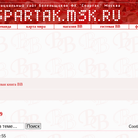
оманда
карта мира
магазин ВВ
гостевая ВВ
ф
вая книга ВВ
19
Сооб
9:55