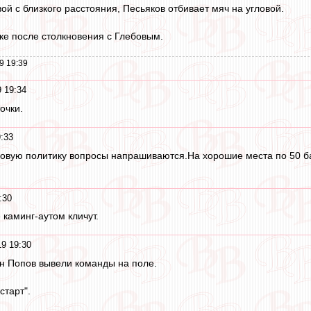
вой с близкого расстояния, Песьяков отбивает мяч на угловой.
ке после столкновения с Глебовым.
9 19:39
9 19:34
очки.
9:33
новую политику вопросы напрашиваются.На хорошие места по 50 б
:30
 каминг-аутом кличут.
19 19:30
н Попов вывели команды на поле.
старт".