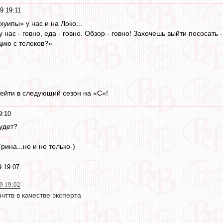
9 19:11
уипы» у нас и на Локо...
нас - говно, еда - говно. Обзор - говно! Захочешь выйти пососать -
цию с телеков?»
ейти в следующий сезон на «С»!
9:10
удет?
рина...но и не только-)
9 19:07
9 19:02
чттв в качестве эксперта