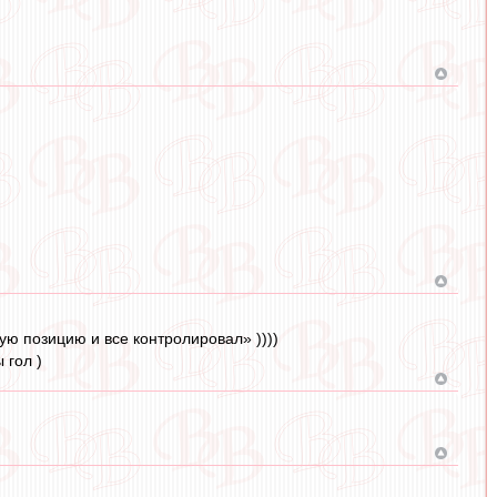
ю позицию и все контролировал» ))))
 гол )