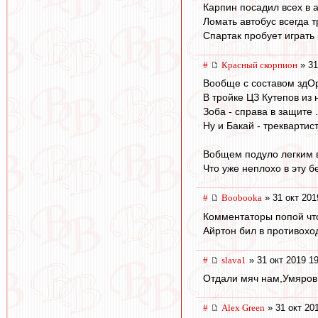
Карпин посадил всех в а
Ломать автобус всегда т
Спартак пробует играть 
#
Красный скорпион
» 31
Вообще с составом здОр
В тройке ЦЗ Кутепов из
Зоба - справа в защите 
Ну и Бакай - треквартис
Вобщем подуло легким 
Что уже неплохо в эту 
#
Boobooka
» 31 окт 201
Комментаторы попой что
Айртон бил в противоход
#
slava1
» 31 окт 2019 1
Отдали мяч нам,Умяров 
#
Alex Green
» 31 окт 20