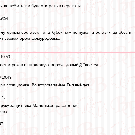
и во всём,так и будем играть в перекаты.
19:54
луторным составом типа Кубок нам не нужен ,поставил автобус и
тит свежих ерём-шомуродовых.
 19:50
кает игроков в штрафную. короче довыё@#вается.
9 19:49
и позиционке. Во втором тайме Тил выйдет.
9:47
 руку защитника.Маленькое расстояние...
ова.
47