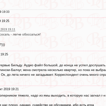
9 19:33
9 19:25
 2019 19:11
осать - легче обоссаться!
)))
 19:25
рвью Бильду. Аудио файл большой, до конца не успел дослушать
пински-Балчуг, жена смотрела несколько квартир, но пока не выб
е Ок, до лета ничего не загадывает. Корреспондент очень много сп
кт 2019 19:21
перником тяжело, надо из ямы выходить, в которую нас загнал г-н 
.
и нас плохо, однако, судейство не обсуждаем, ибо есть игра