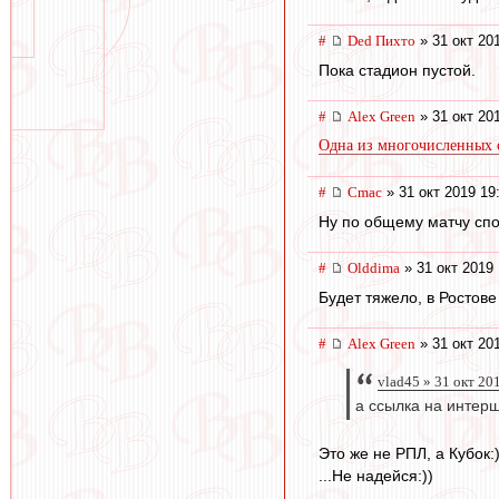
#
Ded Пихто
» 31 окт 20
Пока стадион пустой.
#
Alex Green
» 31 окт 20
Одна из многочисленных 
#
Cmac
» 31 окт 2019 19
Ну по общему матчу спо
#
Olddima
» 31 окт 2019 
Будет тяжело, в Ростове
#
Alex Green
» 31 окт 20
vlad45 » 31 окт 20
а ссылка на интер
Это же не РПЛ, а Кубок:
...Не надейся:))