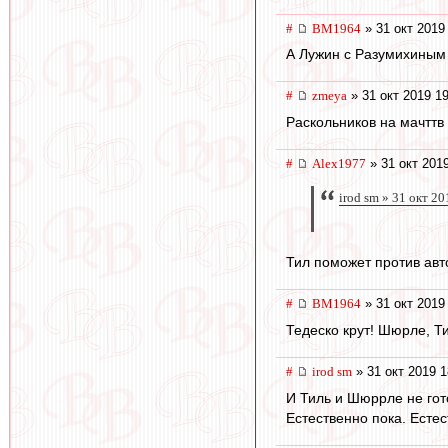
#
BM1964
» 31 окт 2019
А Лужин с Разумихиным
#
zmeya
» 31 окт 2019 1
Раскольников на мачттв 
#
Alex1977
» 31 окт 201
irod sm » 31 окт 2
Тил поможет против авт
#
BM1964
» 31 окт 2019
Тедеско крут! Шюрле, Ти
#
irod sm
» 31 окт 2019 1
И Тиль и Шюррле не гот
Естественно пока. Естес