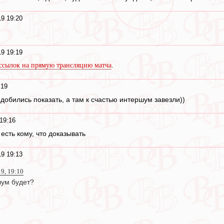
19 19:20
19 19:19
.
ссылок на прямую трансляцию матча
:19
добились показать, а там к счастью интершум завезли))
19:16
 есть кому, что доказывать
19 19:13
19, 19:10
шум будет?
)