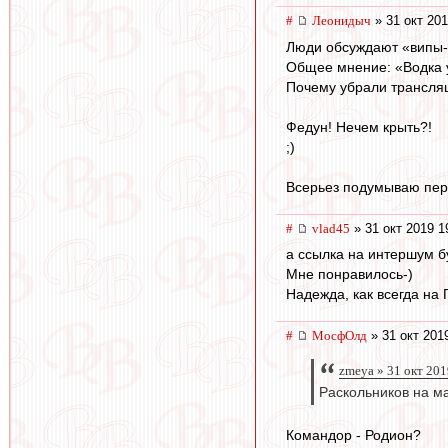
#
Леонидыч
» 31 окт 201
Люди обсуждают «випы-х
Общее мнение: «Водка у 
Почему убрали трансля
Федун! Нечем крыть?!
;)
Всерьез подумываю пер
#
vlad45
» 31 окт 2019 1
а ссылка на интершум б
Мне понравилось-)
Надежда, как всегда на Г
#
МосфОлд
» 31 окт 201
zmeya » 31 окт 201
Раскольников на ма
Командор - Родион?