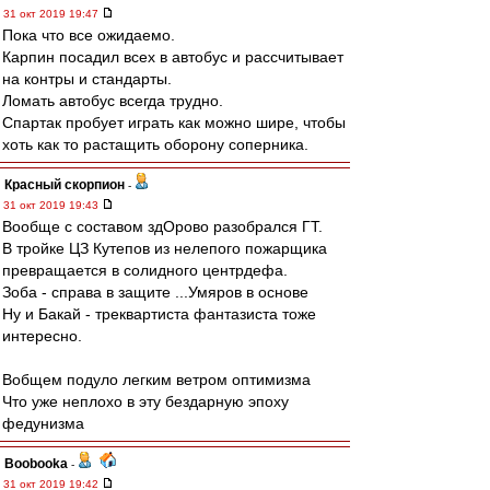
31 окт 2019 19:47
Пока что все ожидаемо.
Карпин посадил всех в автобус и рассчитывает
на контры и стандарты.
Ломать автобус всегда трудно.
Спартак пробует играть как можно шире, чтобы
хоть как то растащить оборону соперника.
Красный скорпион
-
31 окт 2019 19:43
Вообще с составом здОрово разобрался ГТ.
В тройке ЦЗ Кутепов из нелепого пожарщика
превращается в солидного центрдефа.
Зоба - справа в защите ...Умяров в основе
Ну и Бакай - треквартиста фантазиста тоже
интересно.
Вобщем подуло легким ветром оптимизма
Что уже неплохо в эту бездарную эпоху
федунизма
Boobooka
-
31 окт 2019 19:42