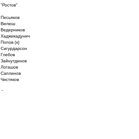
"Ростов"
Песьяков
Вилюш
Ведерников
Хаджикадунич
Попов (к)
Сигурдарсон
Глебов
Зайнутдинов
Логашов
Саплинов
Чистяков
Основные - в запасе.
ys » 31 окт 2019, 18:35
в утиль
Скорее -- "в иной стиль".
Думаю, всем найдётся место и время.