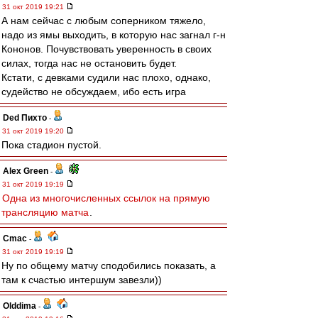
31 окт 2019 19:21
А нам сейчас с любым соперником тяжело,
надо из ямы выходить, в которую нас загнал г-н
Кононов. Почувствовать уверенность в своих
силах, тогда нас не остановить будет.
Кстати, с девками судили нас плохо, однако,
судейство не обсуждаем, ибо есть игра
Ded Пихто
-
31 окт 2019 19:20
Пока стадион пустой.
Alex Green
-
31 окт 2019 19:19
Одна из многочисленных ссылок на прямую
трансляцию матча
.
Cmac
-
31 окт 2019 19:19
Ну по общему матчу сподобились показать, а
там к счастью интершум завезли))
Olddima
-