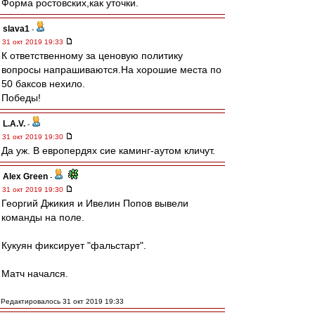
Форма ростовских,как уточки.
slava1
-
31 окт 2019 19:33
К ответственному за ценовую политику
вопросы напрашиваются.На хорошие места по
50 баксов нехило.
Победы!
L.А.V.
-
31 окт 2019 19:30
Да уж. В европердях сие каминг-аутом кличут.
Alex Green
-
31 окт 2019 19:30
Георгий Джикия и Ивелин Попов вывели
команды на поле.
Кукуян фиксирует "фальстарт".
Матч начался.
Редактировалось 31 окт 2019 19:33