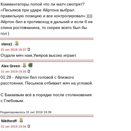
Комментаторы попой что ли матч смотрят?
«Песьяков при ударе Айртона выбрал
правильную позицию и все контролировал» ))))
Айртон бил в противоход в дальний и если б не
спина ростовчанина, то скорее всего был бы
гол )
slava1
-
31 окт 2019 19:37
Отдали мяч нам,Умяров высоко играет.
Alex Green
-
31 окт 2019 19:35
01:28 - Айртон бил головой с близкого
расстояния, Песьяков отбивает мяч на угловой.
С Бакаевым всё в порядке после столкновения
с Глебовым.
Редактировалось 31 окт 2019 19:39
Nikiforoff
-
31 окт 2019 19:34