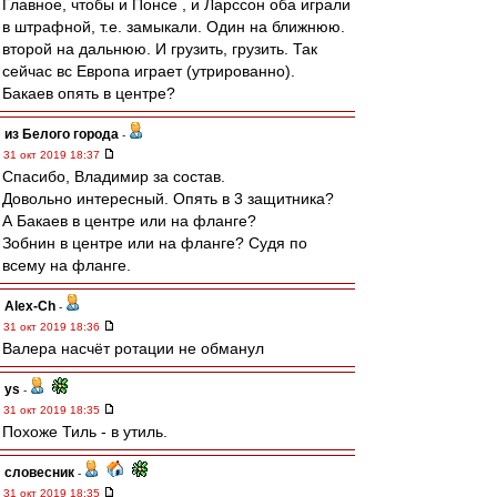
Главное, чтобы и Понсе , и Ларссон оба играли
в штрафной, т.е. замыкали. Один на ближнюю.
второй на дальнюю. И грузить, грузить. Так
сейчас вс Европа играет (утрированно).
Бакаев опять в центре?
из Белого города
-
31 окт 2019 18:37
Спасибо, Владимир за состав.
Довольно интересный. Опять в 3 защитника?
А Бакаев в центре или на фланге?
Зобнин в центре или на фланге? Судя по
всему на фланге.
Alex-Ch
-
31 окт 2019 18:36
Валера насчёт ротации не обманул
ys
-
31 окт 2019 18:35
Похоже Тиль - в утиль.
словесник
-
31 окт 2019 18:35