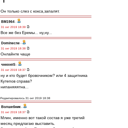
Он только слез с кокса,запалят.
BM1964
-
31 окт 2019 18:39
Все же без Еремы... ну,ну...
Dominecne
-
31 окт 2019 18:38
Онлайнте чаще
чннхнпS
-
31 окт 2019 18:37
ну и кто будет бровочником? или 4 защитника
Кутепов справа?
нипаняяятна...
Редактировалось 31 окт 2019 18:38
Волшебник
-
31 окт 2019 18:37
Млин, именно вот такой состав я уже третий
месяц предлагаю выставить.