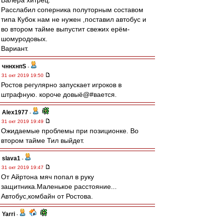
Валера хитрец.
Расслабил соперника полуторным составом
типа Кубок нам не нужен ,поставил автобус и
во втором тайме выпустит свежих ерём-
шомуродовых.
Вариант.
чннхнпS
-
31 окт 2019 19:50
Ростов регулярно запускает игроков в
штрафную. короче довыё@#вается.
Alex1977
-
31 окт 2019 19:49
Ожидаемые проблемы при позиционке. Во
втором тайме Тил выйдет.
slava1
-
31 окт 2019 19:47
От Айртона мяч попал в руку
защитника.Маленькое расстояние...
Автобус,комбайн от Ростова.
Yarri
-