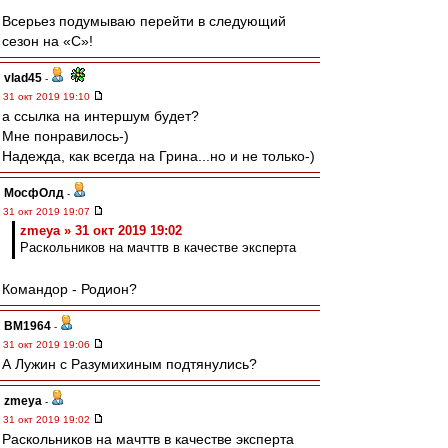
Всерьез подумываю перейти в следующий
сезон на «С»!
vlad45
-
31 окт 2019 19:10
а ссылка на интершум будет?
Мне понравилось-)
Надежда, как всегда на Грина...но и не только-)
МосфОлд
-
31 окт 2019 19:07
zmeya » 31 окт 2019 19:02
Раскольников на мачттв в качестве эксперта
Командор - Родион?
BM1964
-
31 окт 2019 19:06
А Лужин с Разумихиным подтянулись?
zmeya
-
31 окт 2019 19:02
Раскольников на мачттв в качестве эксперта