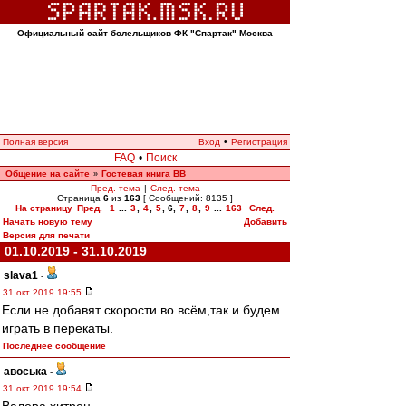
Официальный сайт болельщиков ФК "Спартак" Москва
Полная версия
Вход
•
Регистрация
FAQ
•
Поиск
Общение на сайте
Гостевая книга ВВ
»
Пред. тема
|
След. тема
Страница
6
из
163
[ Сообщений: 8135 ]
На страницу
Пред.
1
...
3
,
4
,
5
,
6
,
7
,
8
,
9
...
163
След.
Начать новую тему
Добавить
Версия для печати
01.10.2019 - 31.10.2019
slava1
-
31 окт 2019 19:55
Если не добавят скорости во всём,так и будем
играть в перекаты.
Последнее сообщение
авоська
-
31 окт 2019 19:54