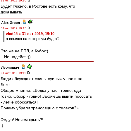
31 окт 2019 19:16
Будет тяжело, в Ростове есть кому, что
доказывать
Alex Green
-
31 окт 2019 19:13
vlad45 » 31 окт 2019, 19:10
а ссылка на интершум будет?
Это же не РПЛ, а Кубок:)
...Не надейся:))
Леонидыч
-
31 окт 2019 19:11
Люди обсуждают «випы-хуипы» у нас и на
Локо...
Общее мнение: «Водка у нас - говно, еда -
говно. Обзор - говно! Захочешь выйти пососать
- легче обоссаться!
Почему убрали трансляцию с телеков?»
Федун! Нечем крыть?!
;)