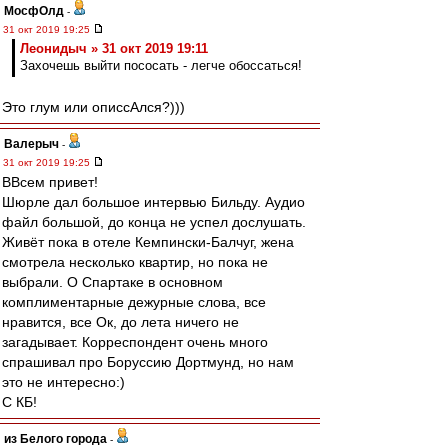
МосфОлд
-
31 окт 2019 19:25
Леонидыч » 31 окт 2019 19:11
Захочешь выйти пососать - легче обоссаться!
Это глум или описсАлся?)))
Валерыч
-
31 окт 2019 19:25
ВВсем привет!
Шюрле дал большое интервью Бильду. Аудио
файл большой, до конца не успел дослушать.
Живёт пока в отеле Кемпински-Балчуг, жена
смотрела несколько квартир, но пока не
выбрали. О Спартаке в основном
комплиментарные дежурные слова, все
нравится, все Ок, до лета ничего не
загадывает. Корреспондент очень много
спрашивал про Боруссию Дортмунд, но нам
это не интересно:)
С КБ!
из Белого города
-