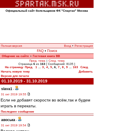
Официальный сайт болельщиков ФК "Спартак" Москва
Полная версия
Вход
•
Регистрация
FAQ
•
Поиск
Общение на сайте
Гостевая книга ВВ
»
Пред. тема
|
След. тема
Страница
6
из
163
[ Сообщений: 8135 ]
На страницу
Пред.
1
...
3
,
4
,
5
,
6
,
7
,
8
,
9
...
163
След.
Начать новую тему
Добавить
Версия для печати
01.10.2019 - 31.10.2019
slava1
-
31 окт 2019 19:55
Если не добавят скорости во всём,так и будем
играть в перекаты.
Последнее сообщение
авоська
-
31 окт 2019 19:54