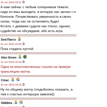
31 окт 2019 19:21
А нам сейчас с любым соперником тяжело,
надо из ямы выходить, в которую нас загнал г-н
Кононов. Почувствовать уверенность в своих
силах, тогда нас не остановить будет.
Кстати, с девками судили нас плохо, однако,
судейство не обсуждаем, ибо есть игра
Ded Пихто
-
31 окт 2019 19:20
Пока стадион пустой.
Alex Green
-
31 окт 2019 19:19
Одна из многочисленных ссылок на прямую
трансляцию матча
.
Cmac
-
31 окт 2019 19:19
Ну по общему матчу сподобились показать, а
там к счастью интершум завезли))
Olddima
-