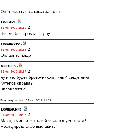
Он только слез с кокса,запалят.
BM1964
-
31 окт 2019 18:39
Все же без Еремы... ну,ну...
Dominecne
-
31 окт 2019 18:38
Онлайнте чаще
чннхнпS
-
31 окт 2019 18:37
ну и кто будет бровочником? или 4 защитника
Кутепов справа?
нипаняяятна...
Редактировалось 31 окт 2019 18:38
Волшебник
-
31 окт 2019 18:37
Млин, именно вот такой состав я уже третий
месяц предлагаю выставить.