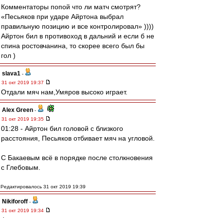
Комментаторы попой что ли матч смотрят?
«Песьяков при ударе Айртона выбрал
правильную позицию и все контролировал» ))))
Айртон бил в противоход в дальний и если б не
спина ростовчанина, то скорее всего был бы
гол )
slava1
-
31 окт 2019 19:37
Отдали мяч нам,Умяров высоко играет.
Alex Green
-
31 окт 2019 19:35
01:28 - Айртон бил головой с близкого
расстояния, Песьяков отбивает мяч на угловой.
С Бакаевым всё в порядке после столкновения
с Глебовым.
Редактировалось 31 окт 2019 19:39
Nikiforoff
-
31 окт 2019 19:34