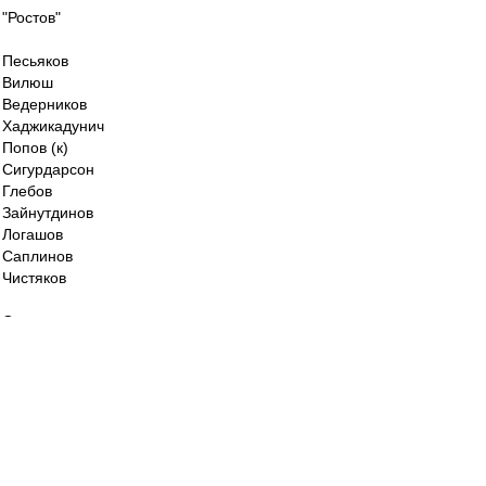
"Ростов"
Песьяков
Вилюш
Ведерников
Хаджикадунич
Попов (к)
Сигурдарсон
Глебов
Зайнутдинов
Логашов
Саплинов
Чистяков
Основные - в запасе.
ys » 31 окт 2019, 18:35
в утиль
Скорее -- "в иной стиль".
Думаю, всем найдётся место и время.