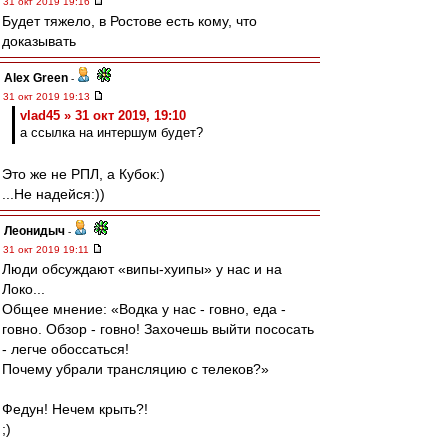
31 окт 2019 19:16
Будет тяжело, в Ростове есть кому, что
доказывать
Alex Green
-
31 окт 2019 19:13
vlad45 » 31 окт 2019, 19:10
а ссылка на интершум будет?
Это же не РПЛ, а Кубок:)
...Не надейся:))
Леонидыч
-
31 окт 2019 19:11
Люди обсуждают «випы-хуипы» у нас и на
Локо...
Общее мнение: «Водка у нас - говно, еда -
говно. Обзор - говно! Захочешь выйти пососать
- легче обоссаться!
Почему убрали трансляцию с телеков?»
Федун! Нечем крыть?!
;)