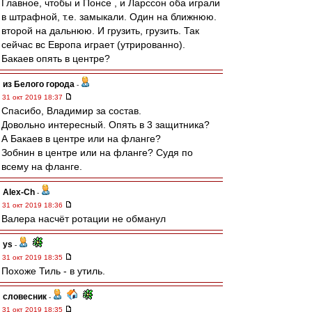
Главное, чтобы и Понсе , и Ларссон оба играли
в штрафной, т.е. замыкали. Один на ближнюю.
второй на дальнюю. И грузить, грузить. Так
сейчас вс Европа играет (утрированно).
Бакаев опять в центре?
из Белого города
-
31 окт 2019 18:37
Спасибо, Владимир за состав.
Довольно интересный. Опять в 3 защитника?
А Бакаев в центре или на фланге?
Зобнин в центре или на фланге? Судя по
всему на фланге.
Alex-Ch
-
31 окт 2019 18:36
Валера насчёт ротации не обманул
ys
-
31 окт 2019 18:35
Похоже Тиль - в утиль.
словесник
-
31 окт 2019 18:35