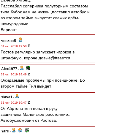
Валера хитрец.
Расслабил соперника полуторным составом
типа Кубок нам не нужен ,поставил автобус и
во втором тайме выпустит свежих ерём-
шомуродовых.
Вариант.
чннхнпS
-
31 окт 2019 19:50
Ростов регулярно запускает игроков в
штрафную. короче довыё@#вается.
Alex1977
-
31 окт 2019 19:49
Ожидаемые проблемы при позиционке. Во
втором тайме Тил выйдет.
slava1
-
31 окт 2019 19:47
От Айртона мяч попал в руку
защитника.Маленькое расстояние...
Автобус,комбайн от Ростова.
Yarri
-