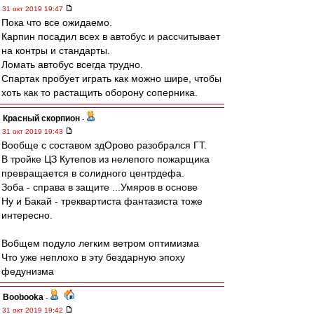
31 окт 2019 19:47
Пока что все ожидаемо.
Карпин посадил всех в автобус и рассчитывает
на контры и стандарты.
Ломать автобус всегда трудно.
Спартак пробует играть как можно шире, чтобы
хоть как то растащить оборону соперника.
Красный скорпион
-
31 окт 2019 19:43
Вообще с составом здОрово разобрался ГТ.
В тройке ЦЗ Кутепов из нелепого пожарщика
превращается в солидного центрдефа.
Зоба - справа в защите ...Умяров в основе
Ну и Бакай - треквартиста фантазиста тоже
интересно.
Вобщем подуло легким ветром оптимизма
Что уже неплохо в эту бездарную эпоху
федунизма
Boobooka
-
31 окт 2019 19:42