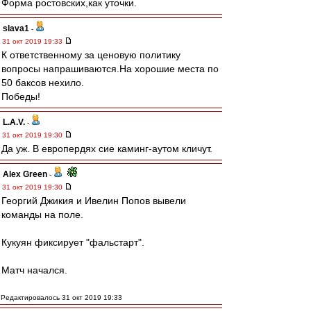
Форма ростовских,как уточки.
slava1
-
31 окт 2019 19:33
К ответственному за ценовую политику
вопросы напрашиваются.На хорошие места по
50 баксов нехило.
Победы!
L.А.V.
-
31 окт 2019 19:30
Да уж. В европердях сие каминг-аутом кличут.
Alex Green
-
31 окт 2019 19:30
Георгий Джикия и Ивелин Попов вывели
команды на поле.
Кукуян фиксирует "фальстарт".
Матч начался.
Редактировалось 31 окт 2019 19:33