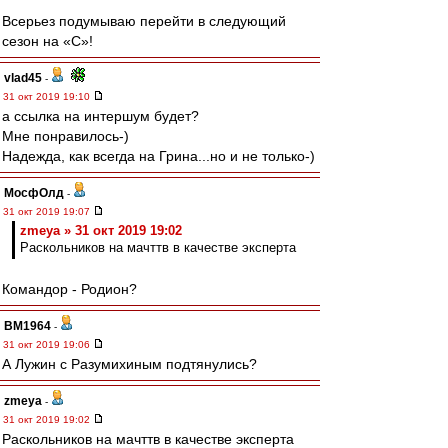
Всерьез подумываю перейти в следующий
сезон на «С»!
vlad45
-
31 окт 2019 19:10
а ссылка на интершум будет?
Мне понравилось-)
Надежда, как всегда на Грина...но и не только-)
МосфОлд
-
31 окт 2019 19:07
zmeya » 31 окт 2019 19:02
Раскольников на мачттв в качестве эксперта
Командор - Родион?
BM1964
-
31 окт 2019 19:06
А Лужин с Разумихиным подтянулись?
zmeya
-
31 окт 2019 19:02
Раскольников на мачттв в качестве эксперта