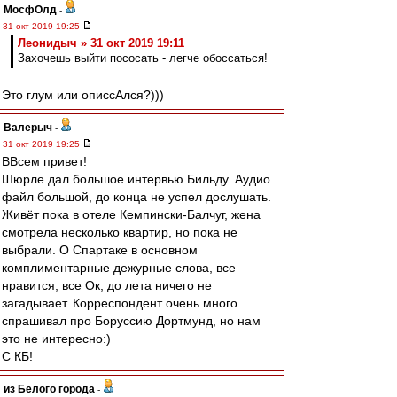
МосфОлд
-
31 окт 2019 19:25
Леонидыч » 31 окт 2019 19:11
Захочешь выйти пососать - легче обоссаться!
Это глум или описсАлся?)))
Валерыч
-
31 окт 2019 19:25
ВВсем привет!
Шюрле дал большое интервью Бильду. Аудио
файл большой, до конца не успел дослушать.
Живёт пока в отеле Кемпински-Балчуг, жена
смотрела несколько квартир, но пока не
выбрали. О Спартаке в основном
комплиментарные дежурные слова, все
нравится, все Ок, до лета ничего не
загадывает. Корреспондент очень много
спрашивал про Боруссию Дортмунд, но нам
это не интересно:)
С КБ!
из Белого города
-