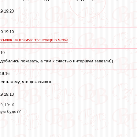
19 19:20
19 19:19
.
ссылок на прямую трансляцию матча
:19
добились показать, а там к счастью интершум завезли))
19:16
 есть кому, что доказывать
19 19:13
19, 19:10
шум будет?
)