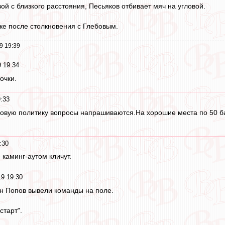
вой с близкого расстояния, Песьяков отбивает мяч на угловой.
ке после столкновения с Глебовым.
9 19:39
9 19:34
очки.
9:33
новую политику вопросы напрашиваются.На хорошие места по 50 б
:30
 каминг-аутом кличут.
19 19:30
н Попов вывели команды на поле.
старт".