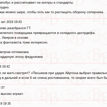
втобус и рассчитывает на контры и стандарты.
рудно.
как можно шире, чтобы хоть как то растащить оборону соперника.
 окт 2019 19:43
ово разобрался ГТ.
 нелепого пожарщика превращается в солидного центрдефа.
...Умяров в основе
та фантазиста тоже интересно.
ветром оптимизма
бездарную эпоху федунизма
9 19:42
 ли матч смотрят? «Песьяков при ударе Айртона выбрал правильну
 в дальний и если б не спина ростовчанина, то скорее всего был бы
9:37
высоко играет.
19 19:35