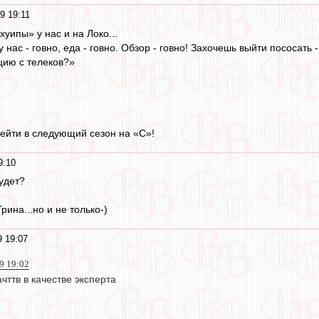
9 19:11
уипы» у нас и на Локо...
нас - говно, еда - говно. Обзор - говно! Захочешь выйти пососать -
цию с телеков?»
ейти в следующий сезон на «С»!
9:10
удет?
рина...но и не только-)
9 19:07
9 19:02
чттв в качестве эксперта