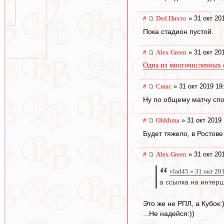
#
Ded Пихто
» 31 окт 20
Пока стадион пустой.
#
Alex Green
» 31 окт 20
Одна из многочисленных 
#
Cmac
» 31 окт 2019 19
Ну по общему матчу спо
#
Olddima
» 31 окт 2019 
Будет тяжело, в Ростове
#
Alex Green
» 31 окт 20
vlad45 » 31 окт 20
а ссылка на интер
Это же не РПЛ, а Кубок:
...Не надейся:))