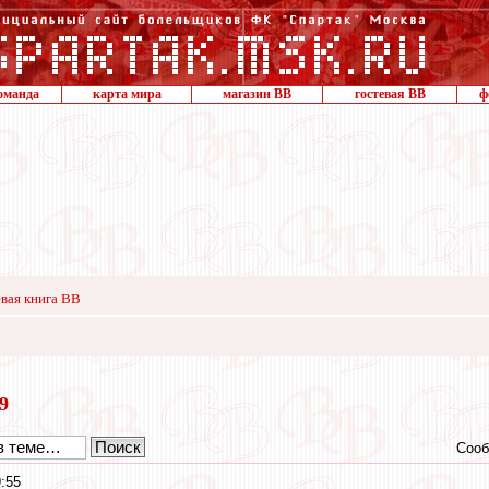
оманда
карта мира
магазин ВВ
гостевая ВВ
ф
вая книга ВВ
19
Сооб
9:55