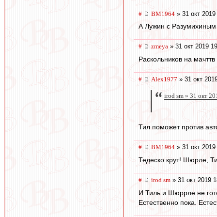
#
BM1964
» 31 окт 2019
А Лужин с Разумихиным
#
zmeya
» 31 окт 2019 1
Раскольников на мачттв 
#
Alex1977
» 31 окт 201
irod sm » 31 окт 2
Тил поможет против авт
#
BM1964
» 31 окт 2019
Тедеско крут! Шюрле, Ти
#
irod sm
» 31 окт 2019 1
И Тиль и Шюррле не гот
Естественно пока. Естес