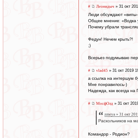
#
Леонидыч
» 31 окт 201
Люди обсуждают «випы-х
Общее мнение: «Водка у 
Почему убрали трансля
Федун! Нечем крыть?!
;)
Всерьез подумываю пер
#
vlad45
» 31 окт 2019 1
а ссылка на интершум б
Мне понравилось-)
Надежда, как всегда на Г
#
МосфОлд
» 31 окт 201
zmeya » 31 окт 201
Раскольников на ма
Командор - Родион?