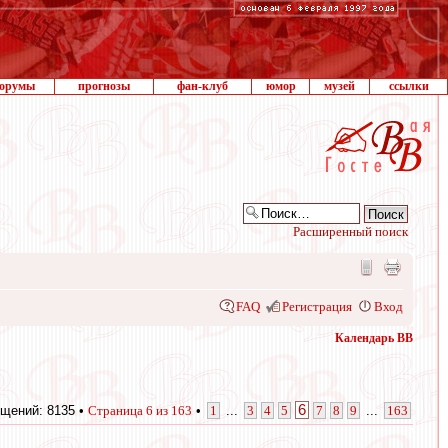
орумы
прогнозы
фан-клуб
юмор
музей
ссылки
Расширенный поиск
FAQ
Регистрация
Вход
Календарь ВВ
6
щений: 8135 •
Страница
6
из
163
•
1
...
3
4
5
7
8
9
...
163