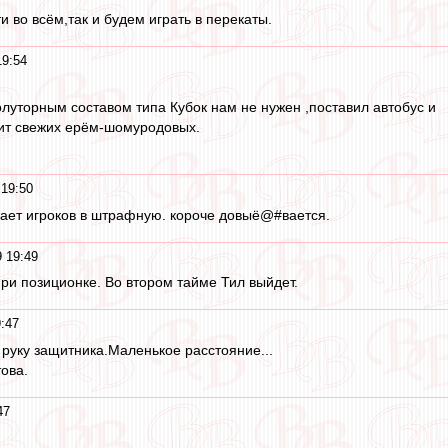
и во всём,так и будем играть в перекаты.
19:54
луторным составом типа Кубок нам не нужен ,поставил автобус и
тит свежих ерём-шомуродовых.
 19:50
кает игроков в штрафную. короче довыё@#вается.
9 19:49
и позиционке. Во втором тайме Тил выйдет.
9:47
 руку защитника.Маленькое расстояние...
ова.
47