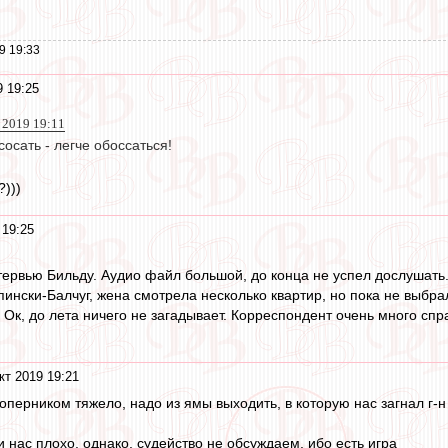
9 19:33
9 19:25
 2019 19:11
осать - легче обоссаться!
)))
 19:25
рвью Бильду. Аудио файл большой, до конца не успел дослушать
пински-Балчуг, жена смотрела несколько квартир, но пока не выб
е Ок, до лета ничего не загадывает. Корреспондент очень много сп
кт 2019 19:21
перником тяжело, надо из ямы выходить, в которую нас загнал г-н 
.
и нас плохо, однако, судейство не обсуждаем, ибо есть игра