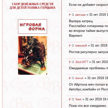
СБОР ДЕНЕЖНЫХ СРЕДСТВ
Если не добавят скорост
ДЛЯ ДЕТЕЙ ТОЛИКА ГЕРЦЫНА
#
авоська
» 31 окт 2019 
Валера хитрец.
Расслабил соперника по
во втором тайме выпус
Вариант.
#
чннхнпS
» 31 окт 2019
Ростов регулярно запус
#
Alex1977
» 31 окт 201
Ожидаемые проблемы пр
#
slava1
» 31 окт 2019 1
От Айртона мяч попал в
Автобус,комбайн от Рост
#
Yarri
» 31 окт 2019 19:
Пока что все ожидаемо.