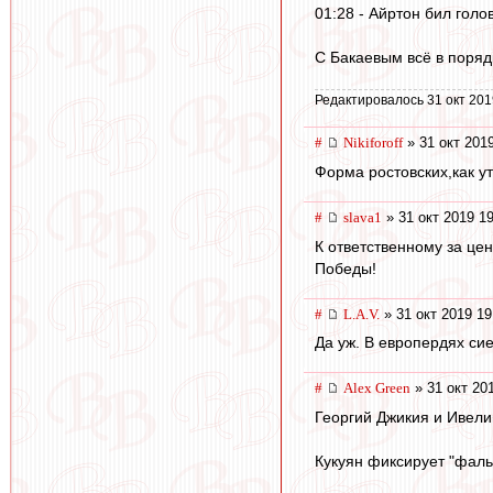
01:28 - Айртон бил голо
С Бакаевым всё в поряд
Редактировалось 31 окт 201
#
Nikiforoff
» 31 окт 201
Форма ростовских,как ут
#
slava1
» 31 окт 2019 1
К ответственному за це
Победы!
#
L.А.V.
» 31 окт 2019 19
Да уж. В европердях сие
#
Alex Green
» 31 окт 20
Георгий Джикия и Ивели
Кукуян фиксирует "фаль