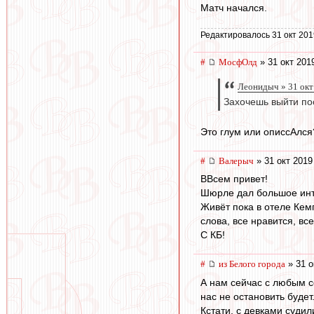
Матч начался.
Редактировалось 31 окт 201
#
МосфОлд
» 31 окт 201
Леонидыч » 31 окт
Захочешь выйти пос
Это глум или описсАлся?
#
Валерыч
» 31 окт 2019
ВВсем привет!
Шюрле дал большое инте
Живёт пока в отеле Кем
слова, все нравится, вс
С КБ!
#
из Белого города
» 31 о
А нам сейчас с любым со
нас не остановить будет
Кстати, с девками судил