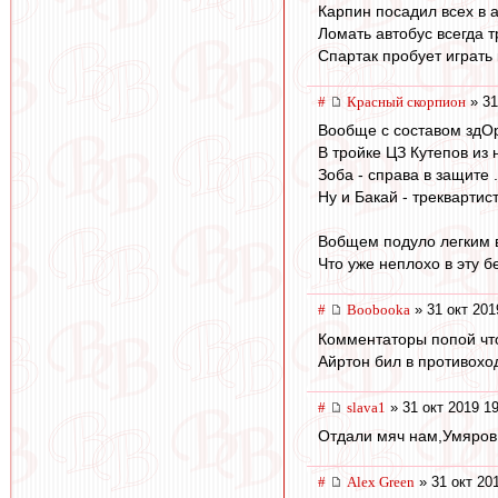
Карпин посадил всех в а
Ломать автобус всегда т
Спартак пробует играть 
#
Красный скорпион
» 31
Вообще с составом здОр
В тройке ЦЗ Кутепов из
Зоба - справа в защите 
Ну и Бакай - треквартис
Вобщем подуло легким 
Что уже неплохо в эту 
#
Boobooka
» 31 окт 201
Комментаторы попой что
Айртон бил в противоход
#
slava1
» 31 окт 2019 1
Отдали мяч нам,Умяров 
#
Alex Green
» 31 окт 20