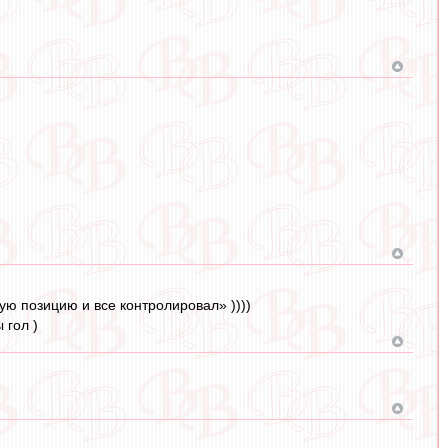
ю позицию и все контролировал» ))))
 гол )