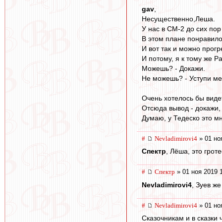
gav
,
Несущественно,Леша.
У нас в СМ-2 до сих пор
В этом плане понравило
И вот так и можно прогр
И потому, я к тому же Р
Можешь? - Докажи.
Не можешь? - Уступи ме
Очень хотелось бы видет
Отсюда вывод - докажи, 
Думаю, у Тедеско это м
#
Nevladimirovi4
» 01 но
Спектр
, Лёша, это гротес
#
Спектр
» 01 ноя 2019 
Nevladimirovi4
, Зуев ж
#
Nevladimirovi4
» 01 но
Сказочникам и в сказки