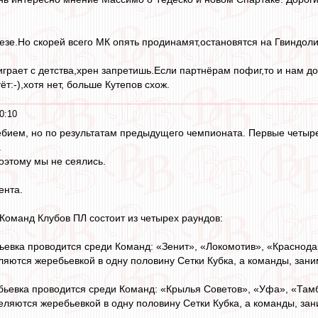
езе.Но скорей всего МК опять продинамят,остановятся на Гвиндоли
играет с детства,хрен запретишь.Если партнёрам пофиг,то и нам до
т:-),хотя нет, больше Кутепов схож.
0:10
бием, но по результатам предыдущего чемпионата. Первые четыре
.
оэтому мы не сеялись.
ента.
 Команд Клубов ПЛ состоит из четырех раундов:
ьевка проводится среди Команд: «Зенит», «Локомотив», «Краснод
ляются жеребьевкой в одну половину Сетки Кубка, а команды, зани
бьевка проводится среди Команд: «Крылья Советов», «Уфа», «Там
деляются жеребьевкой в одну половину Сетки Кубка, а команды, зан