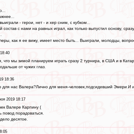
...
жнее...
выиграли - герои, нет - и хер сним, с кубком...
й состав с нами на равных играл, как только выпустил основу, сраз
.
еры, как я ее вижу, имеет место быть... Выиграли, молодцы, вопрос
18:40
я, что мы зимой планируем играть сразу 2 турнира, в США и в Катар
одальше от чужих глаз.
19 18:36
то для нас Валера?Лично для меня-человек,подсидевший Эмери.И и
ноя 2019 18:17
ек Валере Карпину (
ь повод порадоваться.
-дело десятое.
8:05