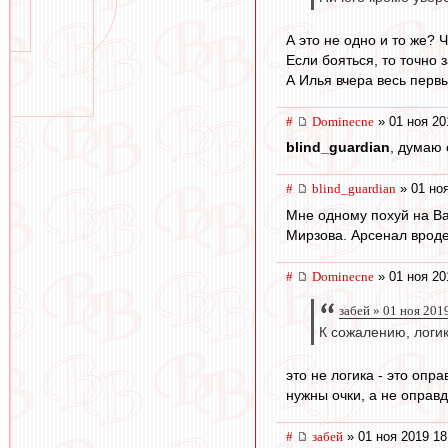
А это не одно и то же? 
Если бояться, то точно 
А Илья вчера весь перв
#
Dominecne
» 01 ноя 20
blind_guardian
, думаю 
#
blind_guardian
» 01 ноя
Мне одному похуй на Ва
Мирзова. Арсенал вроде 
#
Dominecne
» 01 ноя 20
забей » 01 ноя 201
К сожалению, логик
это не логика - это опр
нужны очки, а не оправда
#
забей
» 01 ноя 2019 18