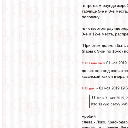
-в третьем раунде жере
таблице 5-е и 8-е места
половину;
-в четвертом раунде же
9-е и 12-е места, распр
"При этом должен быть
(пары с 9-ой по 16-ю) п
#
Franclin
» 01 ноя 2019 
до сих пор под впечатл
казанский как он вчера
#
gav
» 01 ноя 2019 19:5
fac » 31 окт 2019, 
Кто такую сетку ку
жребий
слева - Локо, Краснодар
справа - мы, ишаки, ба