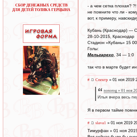
СБОР ДЕНЕЖНЫХ СРЕДСТВ
- а чем сетка плохая? ?!
ДЛЯ ДЕТЕЙ ТОЛИКА ГЕРЦЫНА
не помните что ли - ком
вот, к примеру, навскидку
Кубань (Краснодар) — Сп
28-10-2015, Краснодар
Стадион «Кубань» 15 00
Голы:
Мельгарехо
, 34 — 1:0
так что в марте будет ин
#
Спектр
» 01 ноя 2019 
nosorog » 01 ноя 2
Илья вчера весь п
Я в первом тайме помню
#
slava1
» 01 ноя 2019 2
Тимурфан » 01 ноя 2019
Вот сейчас было бы оче