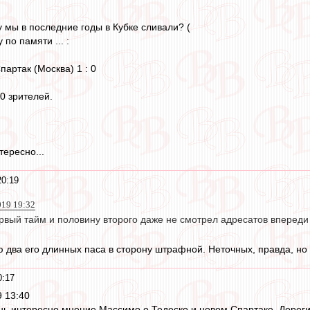
у мы в последние годы в Кубке сливали? (
 по памяти ... :
артак (Москва) 1 : 0
0 зрителей.
тересно...
20:19
019 19:32
ервый тайм и половину второго даже не смотрел адресатов впереди
 два его длинных паса в сторону штрафной. Неточных, правда, но 
0:17
 13:40
нь интересно мнение Массимо о Тедеско и новом Спартаке. Дороги