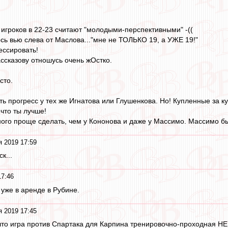
 игроков в 22-23 считают "молодыми-перспективными" -((
сь вью слева от Маслова..."мне не ТОЛЬКО 19, а УЖЕ 19!"
ессировать!
ассказову отношусь очень жОстко.
сто.
ь прогресс у тех же Игнатова или Глушенкова. Но! Купленные за ку
что ты лучше!
ного проще сделать, чем у Кононова и даже у Массимо. Массимо бы
я 2019 17:59
к...
17:46
е уже в аренде в Рубине.
я 2019 17:45
 что игра против Спартака для Карпина тренировочно-проходная Н