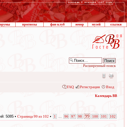
орумы
прогнозы
фан-клуб
юмор
музей
ссылки
Расширенный поиск
FAQ
Регистрация
Вход
Календарь ВВ
99
й: 5085 •
Страница
99
из
102
•
1
...
96
97
98
100
101
102