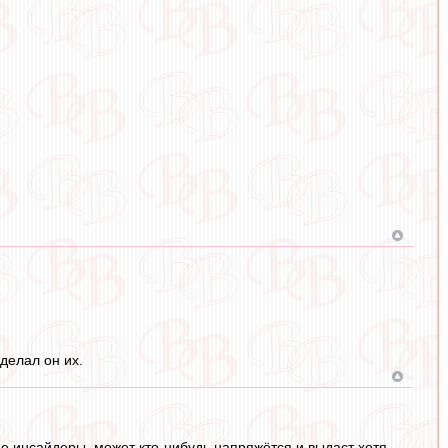
делал он их.
е инсайдеры, может кто-нибудь напряжётся и выдаст хотя