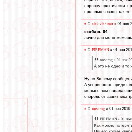
поровну практически. п
прошлые сезоны так же б
#
alek.vladimir
» 01 ноя 
скобарь 64
лично для меня можешь 
#
FIREMAN
» 01 ноя 201
nosorog » 01 ноя 2
А это не одно и то
Ну по Вашему сообщению
А уверенность придет, е
меньше чем нападающим 
очередь от защитника т
#
nosorog
» 01 ноя 2019 
FIREMAN » 01 ноя
Как можно потерять
Ничего кроме увере