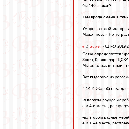
бы 140 знаков?
------------------------------
Там вроде смена в Удин
Умяров в такой манере 
Может новый Нетто растё
#
teorver
» 01 ноя 2019 2
Сетка определяется жре
Зенит, Краснодар, ЦСКА
Мы остались пятыми - п
Вот выдержка из реглам
4.14.2. Жеребьевка для
-в первом раунде жереб
е и 4-е места, распреде
-во втором раунде жере
е и 16-е места, распре