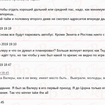
Чтобы отдать хороший дальний или средний пас, надо, как минимум,
запорешь...
ый тайм и половину второго даже не смотрел адресатов впереди да
19 19:19
снова все будут парковать автобус. Кроме Зенита и Ростова никто с
 2019 19:10
леру и что он думал и планировал? Больше волнует вопрос как Тед
идёт туго, но так чтобы у них был какой то кризис не видно по игре
19 18:47
9 18:45
а Валеры, как я ее вижу, имеет место быть... Выиграли, молодцы, во
авдание. Я был за Валеру в его первый приход. Я до Цорна только
ния. Так что winner take the all
:45