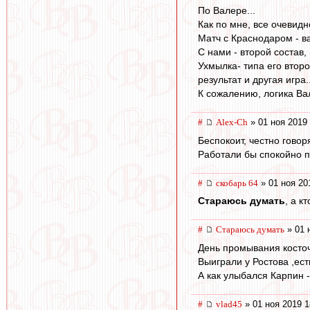
По Валере...
Как по мне, все очевидно
Матч с Краснодаром - ва
С нами - второй состав, 
Ухмылка- типа его второ
результат и другая игра..
К сожалению, логика Вал
#
Alex-Ch
» 01 ноя 2019 
Беспокоит, честно говор
Работали бы спокойно п
#
скобарь 64
» 01 ноя 20
Стараюсь думать
, а к
#
Стараюсь думать
» 01 
День промывания косточ
Выиграли у Ростова ,ест
А как улыбался Карпин 
#
vlad45
» 01 ноя 2019 1