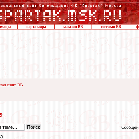
оманда
карта мира
магазин ВВ
гостевая ВВ
ф
вая книга ВВ
19
Сообщени
50