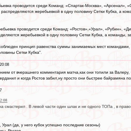
бьевка проводится среди Команд: «Спартак-Москва», «Арсенал», 
, распределяются жеребьевкой в одну половину Сетки Кубка, а ком
ребьевка проводится среди Команд: «Ростов»,«Урал», «Рубин», «
еделяются жеребьевкой в одну половину Сетки Кубка, а команды, з
 соблюден принцип равенства суммы занимаемых мест командами, 
оловины Сетки Кубка".
20:08
ением от вчерашнего комментария матча,как они топили за Валеру, 
 черданил и когда Ростов забил,ну просто они быстрее байрамяна п
7
22:08
бка смастерил . В левой части один шлак и не одного ТОПа , в прав
, Урал (да, у него кубок успешно последние сезоны)
мжы, Ростов