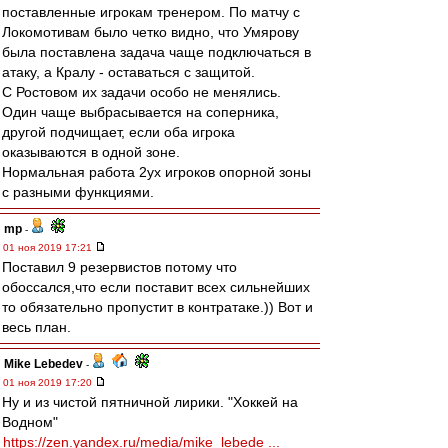
поставленные игрокам тренером. По матчу с
Локомотивам было четко видно, что Умярову
была поставлена задача чаще подключаться в
атаку, а Кралу - оставаться с защитой.
С Ростовом их задачи особо не менялись.
Один чаще выбрасывается на соперника,
другой подчищает, если оба игрока
оказываются в одной зоне.
Нормальная работа 2ух игроков опорной зоны
с разными функциями.
mp
-
01 ноя 2019 17:21
Поставил 9 резервистов потому что
обоссался,что если поставит всех сильнейших
то обязательно пропустит в контратаке.)) Вот и
весь план.
Mike Lebedev
-
01 ноя 2019 17:20
Ну и из чистой пятничной лирики. "Хоккей на
Водном"
https://zen.yandex.ru/media/mike_lebede ...