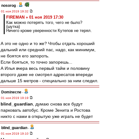
nosorog
-
01 ноя 2019 19:32
FIREMAN » 01 ноя 2019 17:30
Как можно потерять того, чего не было?
(шутка)
Ничего кроме уверенности Кутепов не терял.
А это не одно и то же? Чтобы отдать хороший
дальний или средний пас, надо, как минимум,
не боятся его запороть.
Если бояться, то точно запорешь...
А Илья вчера весь первый тайм и половину
второго даже не смотрел адресатов впереди
дальше 15 метров - специально за ним следил.
Dominecne
-
01 ноя 2019 19:19
blind_guardian
, думаю снова все будут
парковать автобус. Кроме Зенита и Ростова
никто с нами в открытую уже играть не будет
blind_guardian
-
01 ноя 2019 19:10