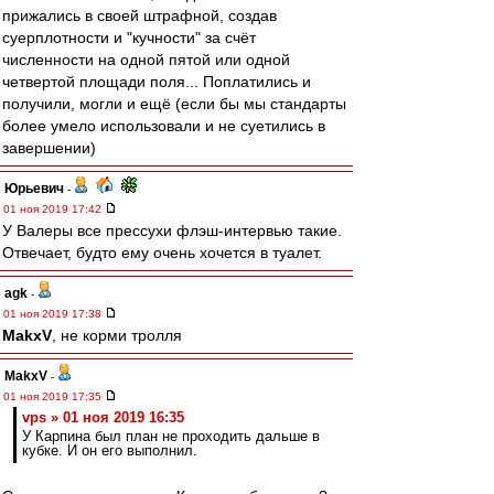
прижались в своей штрафной, создав
суерплотности и "кучности" за счёт
численности на одной пятой или одной
четвертой площади поля... Поплатились и
получили, могли и ещё (если бы мы стандарты
более умело использовали и не суетились в
завершении)
Юрьевич
-
01 ноя 2019 17:42
У Валеры все прессухи флэш-интервью такие.
Отвечает, будто ему очень хочется в туалет.
agk
-
01 ноя 2019 17:38
MakxV
, не корми тролля
MakxV
-
01 ноя 2019 17:35
vps » 01 ноя 2019 16:35
У Карпина был план не проходить дальше в
кубке. И он его выполнил.