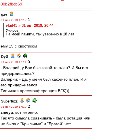
00b2fbcb69
gav
-
01 ноя 2019 17:19
vlad45 » 31 окт 2019, 20:44
Умяров.
На моей памяти, так уверенно в 18 лет
ему 19 с хвостиком
DyG
-
01 ноя 2019 17:11
- Валерий, у Вас был какой-то план? И Вы его
придерживались?
Валерий: - Да, у меня был какой-то план. И я
его придерживался!
Типичная прессконференция ВГК)))
Superfuzz
-
01 ноя 2019 17:10
zmeya
, вот именно.
Так что смысла сравнивать - была ротация или
не была с "Крыльями" и "Брагой" нет.