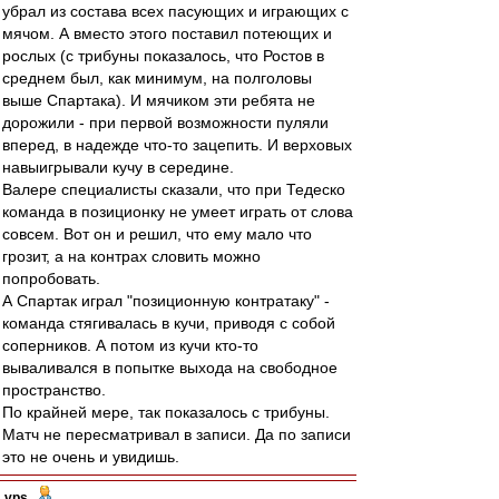
убрал из состава всех пасующих и играющих с
мячом. А вместо этого поставил потеющих и
рослых (с трибуны показалось, что Ростов в
среднем был, как минимум, на полголовы
выше Спартака). И мячиком эти ребята не
дорожили - при первой возможности пуляли
вперед, в надежде что-то зацепить. И верховых
навыигрывали кучу в середине.
Валере специалисты сказали, что при Тедеско
команда в позиционку не умеет играть от слова
совсем. Вот он и решил, что ему мало что
грозит, а на контрах словить можно
попробовать.
А Спартак играл "позиционную контратаку" -
команда стягивалась в кучи, приводя с собой
соперников. А потом из кучи кто-то
вываливался в попытке выхода на свободное
пространство.
По крайней мере, так показалось с трибуны.
Матч не пересматривал в записи. Да по записи
это не очень и увидишь.
vps
-