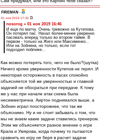
Сам придумал, или это Карпин тебе сказал?
FIREMAN
-
01 ноя 2019 17:30
nosorog » 01 ноя 2019 16:46
И еще по матчу. Очень тревожно за Кутепова.
Он потерял пас. Начал более-менее уверенно
пасовать вперед только во втором тайме. В
первом - только на Жиго или Максименко...
Или на Зобнина, но только, если тот
подходил поближе...
Как можно потерять того, чего не было?(шутка)
Ничего кроме уверенности Кутепов не терял. И
некоторая осторожность в пасах спокойно
объясняется той же уверенностью и главной
задачей не обосраться при передаче. К тому
же у нас при начале атак схема была
несимметрична. Аиртон поднимался выше, а
Зобнин играл поосторожнее, что так же
объяснимо. Ну и не стоит забывать о том, что
мы не знаем какие задачи ставились тренером.
Этим же объясняется разное мнение о игре
Крала и Умярова, когда почему то пытаются
сравнить их игру не беря в расчет задачи