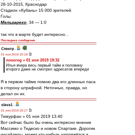
28-10-2015, Краснодар
Стадион «Кубань» 15 000 зрителей.
Голы:
Мельгарехо
, 34 — 1:0
так что в марте будет интересно...
Последнее сообщение
Спектр
-
01 ноя 2019 20:19
nosorog » 01 ноя 2019 19:32
Илья вчера весь первый тайм и половину
второго даже не смотрел адресатов впереди
Я в первом тайме помню два его длинных паса
в сторону штрафной. Неточных, правда, но
делал он их.
slava1
-
01 ноя 2019 20:17
Тимурфан » 01 ноя 2019 13:40
Вот сейчас было бы очень интересно мнение
Массимо о Тедеско и новом Спартаке. Дорогие
инсайдеры, может кто-нибудь напряжётся и