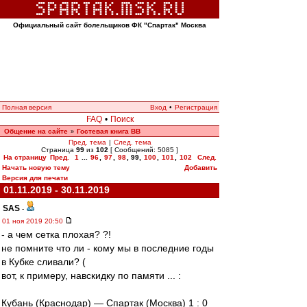
Официальный сайт болельщиков ФК "Спартак" Москва
Полная версия
Вход
•
Регистрация
FAQ
•
Поиск
Общение на сайте
Гостевая книга ВВ
»
Пред. тема
|
След. тема
Страница
99
из
102
[ Сообщений: 5085 ]
На страницу
Пред.
1
...
96
,
97
,
98
,
99
,
100
,
101
,
102
След.
Начать новую тему
Добавить
Версия для печати
01.11.2019 - 30.11.2019
SAS
-
01 ноя 2019 20:50
- а чем сетка плохая? ?!
не помните что ли - кому мы в последние годы
в Кубке сливали? (
вот, к примеру, навскидку по памяти ... :
Кубань (Краснодар) — Спартак (Москва) 1 : 0