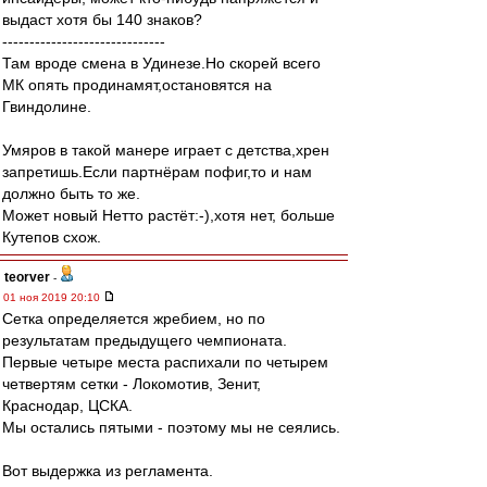
выдаст хотя бы 140 знаков?
------------------------------
Там вроде смена в Удинезе.Но скорей всего
МК опять продинамят,остановятся на
Гвиндолине.
Умяров в такой манере играет с детства,хрен
запретишь.Если партнёрам пофиг,то и нам
должно быть то же.
Может новый Нетто растёт:-),хотя нет, больше
Кутепов схож.
teorver
-
01 ноя 2019 20:10
Сетка определяется жребием, но по
результатам предыдущего чемпионата.
Первые четыре места распихали по четырем
четвертям сетки - Локомотив, Зенит,
Краснодар, ЦСКА.
Мы остались пятыми - поэтому мы не сеялись.
Вот выдержка из регламента.