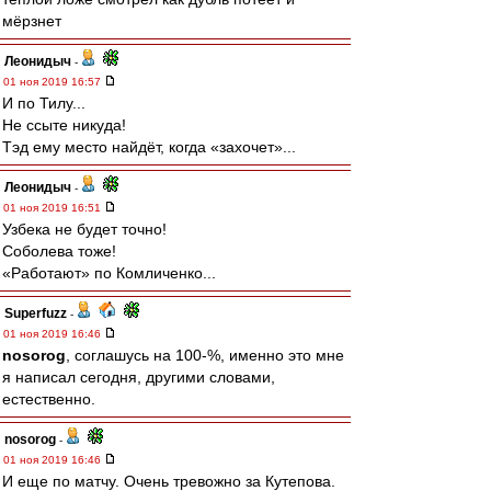
мёрзнет
Леонидыч
-
01 ноя 2019 16:57
И по Тилу...
Не ссыте никуда!
Тэд ему место найдёт, когда «захочет»...
Леонидыч
-
01 ноя 2019 16:51
Узбека не будет точно!
Соболева тоже!
«Работают» по Комличенко...
Superfuzz
-
01 ноя 2019 16:46
nosorog
, соглашусь на 100-%, именно это мне
я написал сегодня, другими словами,
естественно.
nosorog
-
01 ноя 2019 16:46
И еще по матчу. Очень тревожно за Кутепова.