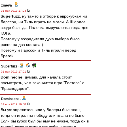
zmeya
-
01 ноя 2019 17:03
Superfuzz
, ну так-то в отборе к еврокубкам ни
Ларссон, ни Тиль играть не могли. А Шюрлле
везде был -да. Палочка-выручалочка тогда для
КОГа.
Поэтому у возрадителя духа выбора было
ровно на два состава ).
Поэтому и Ларссон и Тиль играли перед
Брагой
Superfuzz
-
01 ноя 2019 17:01
Dominecne
, думаю, для начала стоит
посмотреть, чем закончится игра "Ростова" с
"Краснодаром".
Dominecne
-
01 ноя 2019 16:58
Вы уж опрелитесь или у Валеры был план,
тогда он играл на победу или плана не было.
Если бы кубок был бы ему не нужен, тогда он в
теплой ложе смотрел как дубль потеет и