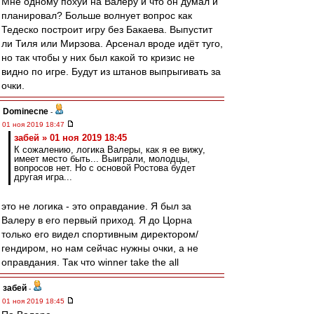
Мне одному похуй на Валеру и что он думал и
планировал? Больше волнует вопрос как
Тедеско построит игру без Бакаева. Выпустит
ли Тиля или Мирзова. Арсенал вроде идёт туго,
но так чтобы у них был какой то кризис не
видно по игре. Будут из штанов выпрыгивать за
очки.
Dominecne
-
01 ноя 2019 18:47
забей » 01 ноя 2019 18:45
К сожалению, логика Валеры, как я ее вижу,
имеет место быть... Выиграли, молодцы,
вопросов нет. Но с основой Ростова будет
другая игра...
это не логика - это оправдание. Я был за
Валеру в его первый приход. Я до Цорна
только его видел спортивным директором/
гендиром, но нам сейчас нужны очки, а не
оправдания. Так что winner take the all
забей
-
01 ноя 2019 18:45