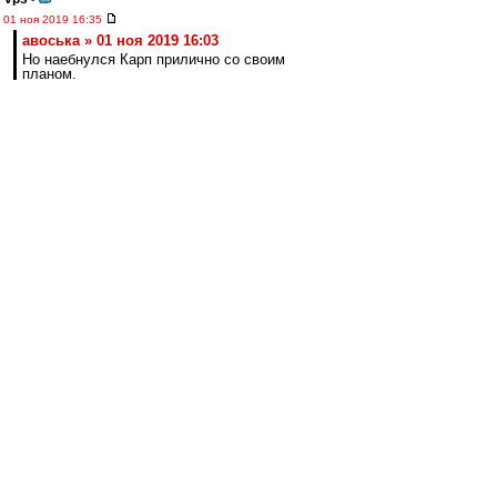
01 ноя 2019 16:35
авоська » 01 ноя 2019 16:03
Но наебнулся Карп прилично со своим
планом.
У Карпина был план не проходить дальше в
кубке. И он его выполнил.
авоська
-
01 ноя 2019 16:31
cafir
,
Матьиженщине был адресован первый абзац.
Всё остальное в массы,в том числе и
тебе,Серёг)
cafir
-
01 ноя 2019 16:28
# авоська » 01 ноя 2019 16:03
------------------
Что ж ты в разговоре с матьиженщиной
инфернальную лексику используешь.
Нехорошо это...