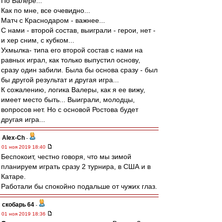
По Валере...
Как по мне, все очевидно...
Матч с Краснодаром - важнее...
С нами - второй состав, выиграли - герои, нет -
и хер сним, с кубком...
Ухмылка- типа его второй состав с нами на
равных играл, как только выпустил основу,
сразу один забили. Была бы основа сразу - был
бы другой результат и другая игра...
К сожалению, логика Валеры, как я ее вижу,
имеет место быть... Выиграли, молодцы,
вопросов нет. Но с основой Ростова будет
другая игра...
Alex-Ch
-
01 ноя 2019 18:40
Беспокоит, честно говоря, что мы зимой
планируем играть сразу 2 турнира, в США и в
Катаре.
Работали бы спокойно подальше от чужих глаз.
скобарь 64
-
01 ноя 2019 18:36