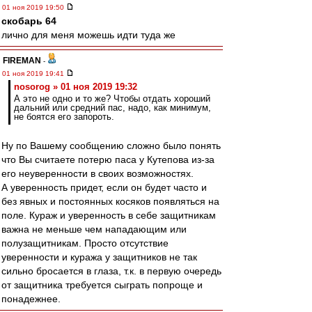
01 ноя 2019 19:50
скобарь 64
лично для меня можешь идти туда же
FIREMAN
-
01 ноя 2019 19:41
nosorog » 01 ноя 2019 19:32
А это не одно и то же? Чтобы отдать хороший
дальний или средний пас, надо, как минимум,
не боятся его запороть.
Ну по Вашему сообщению сложно было понять
что Вы считаете потерю паса у Кутепова из-за
его неуверенности в своих возможностях.
А уверенность придет, если он будет часто и
без явных и постоянных косяков появляться на
поле. Кураж и уверенность в себе защитникам
важна не меньше чем нападающим или
полузащитникам. Просто отсутствие
уверенности и куража у защитников не так
сильно бросается в глаза, т.к. в первую очередь
от защитника требуется сыграть попроще и
понадежнее.