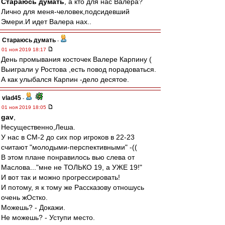
Стараюсь думать
, а кто для нас Валера?
Лично для меня-человек,подсидевший
Эмери.И идет Валера нах..
Стараюсь думать
-
01 ноя 2019 18:17
День промывания косточек Валере Карпину (
Выиграли у Ростова ,есть повод порадоваться.
А как улыбался Карпин -дело десятое.
vlad45
-
01 ноя 2019 18:05
gav
,
Несущественно,Леша.
У нас в СМ-2 до сих пор игроков в 22-23
считают "молодыми-перспективными" -((
В этом плане понравилось вью слева от
Маслова..."мне не ТОЛЬКО 19, а УЖЕ 19!"
И вот так и можно прогрессировать!
И потому, я к тому же Рассказову отношусь
очень жОстко.
Можешь? - Докажи.
Не можешь? - Уступи место.