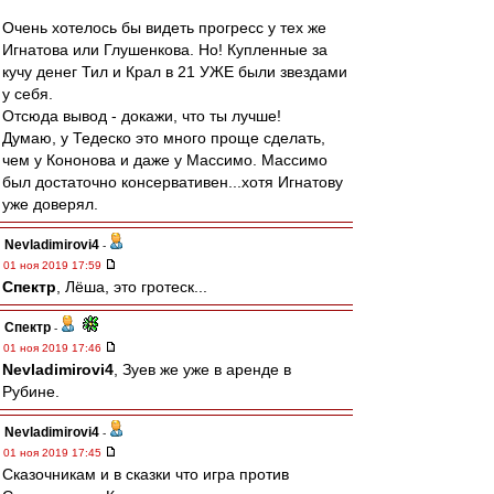
Очень хотелось бы видеть прогресс у тех же
Игнатова или Глушенкова. Но! Купленные за
кучу денег Тил и Крал в 21 УЖЕ были звездами
у себя.
Отсюда вывод - докажи, что ты лучше!
Думаю, у Тедеско это много проще сделать,
чем у Кононова и даже у Массимо. Массимо
был достаточно консервативен...хотя Игнатову
уже доверял.
Nevladimirovi4
-
01 ноя 2019 17:59
Спектр
, Лёша, это гротеск...
Спектр
-
01 ноя 2019 17:46
Nevladimirovi4
, Зуев же уже в аренде в
Рубине.
Nevladimirovi4
-
01 ноя 2019 17:45
Сказочникам и в сказки что игра против