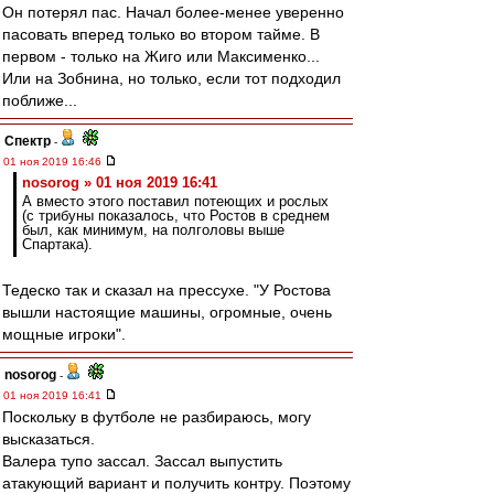
Он потерял пас. Начал более-менее уверенно
пасовать вперед только во втором тайме. В
первом - только на Жиго или Максименко...
Или на Зобнина, но только, если тот подходил
поближе...
Спектр
-
01 ноя 2019 16:46
nosorog » 01 ноя 2019 16:41
А вместо этого поставил потеющих и рослых
(с трибуны показалось, что Ростов в среднем
был, как минимум, на полголовы выше
Спартака).
Тедеско так и сказал на прессухе. "У Ростова
вышли настоящие машины, огромные, очень
мощные игроки".
nosorog
-
01 ноя 2019 16:41
Поскольку в футболе не разбираюсь, могу
высказаться.
Валера тупо зассал. Зассал выпустить
атакующий вариант и получить контру. Поэтому