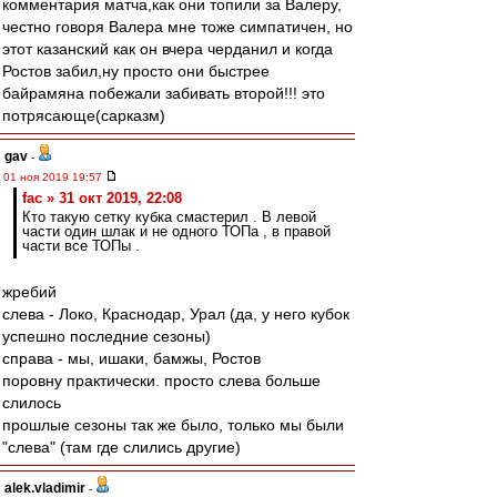
комментария матча,как они топили за Валеру,
честно говоря Валера мне тоже симпатичен, но
этот казанский как он вчера черданил и когда
Ростов забил,ну просто они быстрее
байрамяна побежали забивать второй!!! это
потрясающе(сарказм)
gav
-
01 ноя 2019 19:57
fac » 31 окт 2019, 22:08
Кто такую сетку кубка смастерил . В левой
части один шлак и не одного ТОПа , в правой
части все ТОПы .
жребий
слева - Локо, Краснодар, Урал (да, у него кубок
успешно последние сезоны)
справа - мы, ишаки, бамжы, Ростов
поровну практически. просто слева больше
слилось
прошлые сезоны так же было, только мы были
"слева" (там где слились другие)
alek.vladimir
-