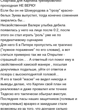
Спартака для Карпина тренировочно-
проходная НЕ ВЕРЮ!
Если бы он не Шомуродова а "грозу" красно-
белых Зуева выпустил, тогда конечно сомнения
закрались бы...
Несвойственная Валере улыбка дебила
появилась у него на лице после 0:2, после
этого он стал играть "роль" уже не по
предматчевому сценарию
Для него 6 в Питере пропустить не трагично
("нужное поражение" по его словам), а вот
слиться примерно так же на Открытии -
страшный сон... . А ответный гол помог ему в
свойственной хамской манере , посылая
докучливых подальше, уйти от ответов и
позора с высокоподнятой головой...
Я его в такой "маске" не видел никогда и
выводы делаю, что Карпин свой план не
реализовал и даже провалил или точнее
Тедеско его тактически обыграл вчистую.
Последние пасы наших защитников (голевые и
предголевые) вразрез и закидушки стали
возможны из-за того, что дончане сильно