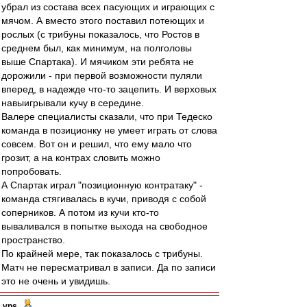
убрал из состава всех пасующих и играющих с
мячом. А вместо этого поставил потеющих и
рослых (с трибуны показалось, что Ростов в
среднем был, как минимум, на полголовы
выше Спартака). И мячиком эти ребята не
дорожили - при первой возможности пуляли
вперед, в надежде что-то зацепить. И верховых
навыигрывали кучу в середине.
Валере специалисты сказали, что при Тедеско
команда в позиционку не умеет играть от слова
совсем. Вот он и решил, что ему мало что
грозит, а на контрах словить можно
попробовать.
А Спартак играл "позиционную контратаку" -
команда стягивалась в кучи, приводя с собой
соперников. А потом из кучи кто-то
вываливался в попытке выхода на свободное
пространство.
По крайней мере, так показалось с трибуны.
Матч не пересматривал в записи. Да по записи
это не очень и увидишь.
vps
-