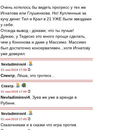
Очень хотелось бы видеть прогресс у тех же
Игнатова или Глушенкова. Но! Купленные за
кучу денег Тил и Крал в 21 УЖЕ были звездами
у себя.
Отсюда вывод - докажи, что ты лучше!
Думаю, у Тедеско это много проще сделать,
чем у Кононова и даже у Массимо. Массимо
был достаточно консервативен...хотя Игнатову
уже доверял.
Nevladimirovi4
-
01 ноя 2019 17:59
Спектр
, Лёша, это гротеск...
Спектр
-
01 ноя 2019 17:46
Nevladimirovi4
, Зуев же уже в аренде в
Рубине.
Nevladimirovi4
-
01 ноя 2019 17:45
Сказочникам и в сказки что игра против