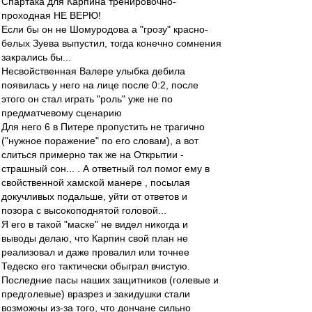
Спартака для Карпина тренировочно-
проходная НЕ ВЕРЮ!
Если бы он не Шомуродова а "грозу" красно-
белых Зуева выпустил, тогда конечно сомнения
закрались бы...
Несвойственная Валере улыбка дебила
появилась у него на лице после 0:2, после
этого он стал играть "роль" уже не по
предматчевому сценарию
Для него 6 в Питере пропустить не трагично
("нужное поражение" по его словам), а вот
слиться примерно так же на Открытии -
страшный сон... . А ответный гол помог ему в
свойственной хамской манере , посылая
докучливых подальше, уйти от ответов и
позора с высокоподнятой головой...
Я его в такой "маске" не видел никогда и
выводы делаю, что Карпин свой план не
реализовал и даже провалил или точнее
Тедеско его тактически обыграл вчистую.
Последние пасы наших защитников (голевые и
предголевые) вразрез и закидушки стали
возможны из-за того, что дончане сильно