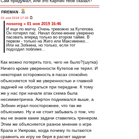
Сам придумал, или это Карпин тебе сказал?
FIREMAN
-
01 ноя 2019 17:30
nosorog » 01 ноя 2019 16:46
И еще по матчу. Очень тревожно за Кутепова.
Он потерял пас. Начал более-менее уверенно
пасовать вперед только во втором тайме. В
первом - только на Жиго или Максименко...
Или на Зобнина, но только, если тот
подходил поближе...
Как можно потерять того, чего не было?(шутка)
Ничего кроме уверенности Кутепов не терял. И
некоторая осторожность в пасах спокойно
объясняется той же уверенностью и главной
задачей не обосраться при передаче. К тому
же у нас при начале атак схема была
несимметрична. Аиртон поднимался выше, а
Зобнин играл поосторожнее, что так же
объяснимо. Ну и не стоит забывать о том, что
мы не знаем какие задачи ставились тренером.
Этим же объясняется разное мнение о игре
Крала и Умярова, когда почему то пытаются
сравнить их игру не беря в расчет задачи