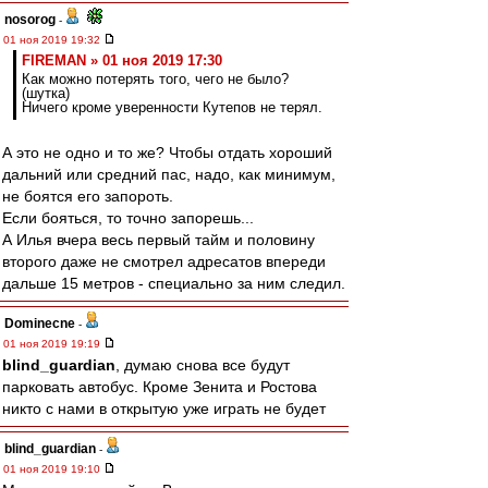
nosorog
-
01 ноя 2019 19:32
FIREMAN » 01 ноя 2019 17:30
Как можно потерять того, чего не было?
(шутка)
Ничего кроме уверенности Кутепов не терял.
А это не одно и то же? Чтобы отдать хороший
дальний или средний пас, надо, как минимум,
не боятся его запороть.
Если бояться, то точно запорешь...
А Илья вчера весь первый тайм и половину
второго даже не смотрел адресатов впереди
дальше 15 метров - специально за ним следил.
Dominecne
-
01 ноя 2019 19:19
blind_guardian
, думаю снова все будут
парковать автобус. Кроме Зенита и Ростова
никто с нами в открытую уже играть не будет
blind_guardian
-
01 ноя 2019 19:10