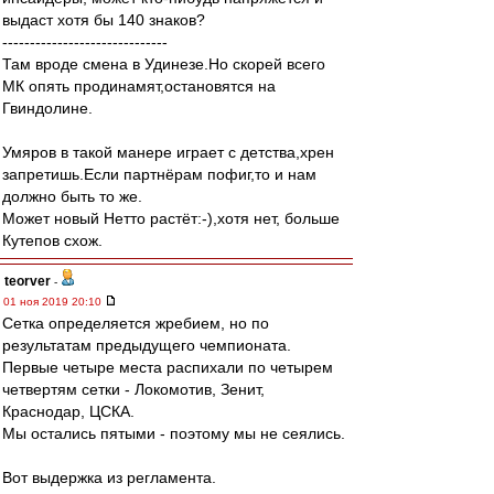
выдаст хотя бы 140 знаков?
------------------------------
Там вроде смена в Удинезе.Но скорей всего
МК опять продинамят,остановятся на
Гвиндолине.
Умяров в такой манере играет с детства,хрен
запретишь.Если партнёрам пофиг,то и нам
должно быть то же.
Может новый Нетто растёт:-),хотя нет, больше
Кутепов схож.
teorver
-
01 ноя 2019 20:10
Сетка определяется жребием, но по
результатам предыдущего чемпионата.
Первые четыре места распихали по четырем
четвертям сетки - Локомотив, Зенит,
Краснодар, ЦСКА.
Мы остались пятыми - поэтому мы не сеялись.
Вот выдержка из регламента.