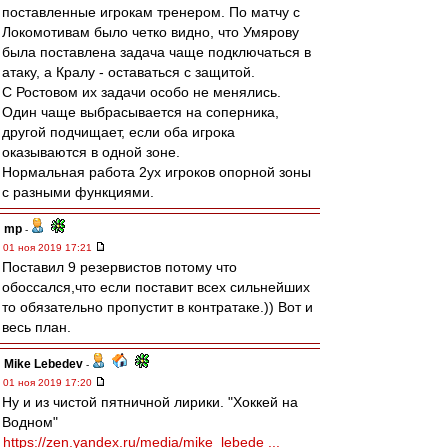
поставленные игрокам тренером. По матчу с
Локомотивам было четко видно, что Умярову
была поставлена задача чаще подключаться в
атаку, а Кралу - оставаться с защитой.
С Ростовом их задачи особо не менялись.
Один чаще выбрасывается на соперника,
другой подчищает, если оба игрока
оказываются в одной зоне.
Нормальная работа 2ух игроков опорной зоны
с разными функциями.
mp
-
01 ноя 2019 17:21
Поставил 9 резервистов потому что
обоссался,что если поставит всех сильнейших
то обязательно пропустит в контратаке.)) Вот и
весь план.
Mike Lebedev
-
01 ноя 2019 17:20
Ну и из чистой пятничной лирики. "Хоккей на
Водном"
https://zen.yandex.ru/media/mike_lebede ...