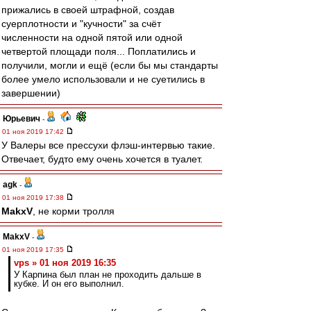
прижались в своей штрафной, создав
суерплотности и "кучности" за счёт
численности на одной пятой или одной
четвертой площади поля... Поплатились и
получили, могли и ещё (если бы мы стандарты
более умело использовали и не суетились в
завершении)
Юрьевич
-
01 ноя 2019 17:42
У Валеры все прессухи флэш-интервью такие.
Отвечает, будто ему очень хочется в туалет.
agk
-
01 ноя 2019 17:38
MakxV
, не корми тролля
MakxV
-
01 ноя 2019 17:35
vps » 01 ноя 2019 16:35
У Карпина был план не проходить дальше в
кубке. И он его выполнил.