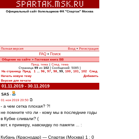
Официальный сайт болельщиков ФК "Спартак" Москва
Полная версия
Вход
•
Регистрация
FAQ
•
Поиск
Общение на сайте
Гостевая книга ВВ
»
Пред. тема
|
След. тема
Страница
99
из
102
[ Сообщений: 5085 ]
На страницу
Пред.
1
...
96
,
97
,
98
,
99
,
100
,
101
,
102
След.
Начать новую тему
Добавить
Версия для печати
01.11.2019 - 30.11.2019
SAS
-
01 ноя 2019 20:50
- а чем сетка плохая? ?!
не помните что ли - кому мы в последние годы
в Кубке сливали? (
вот, к примеру, навскидку по памяти ... :
Кубань (Краснодар) — Спартак (Москва) 1 : 0