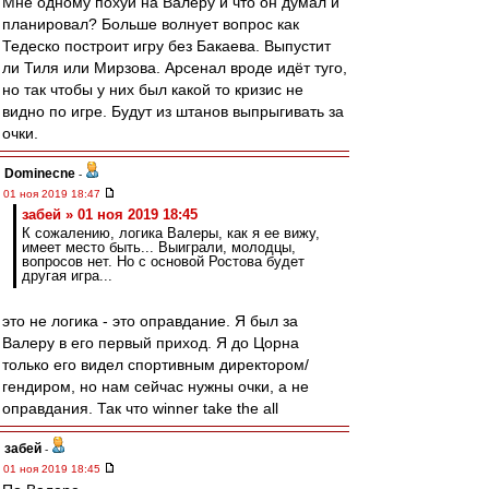
Мне одному похуй на Валеру и что он думал и
планировал? Больше волнует вопрос как
Тедеско построит игру без Бакаева. Выпустит
ли Тиля или Мирзова. Арсенал вроде идёт туго,
но так чтобы у них был какой то кризис не
видно по игре. Будут из штанов выпрыгивать за
очки.
Dominecne
-
01 ноя 2019 18:47
забей » 01 ноя 2019 18:45
К сожалению, логика Валеры, как я ее вижу,
имеет место быть... Выиграли, молодцы,
вопросов нет. Но с основой Ростова будет
другая игра...
это не логика - это оправдание. Я был за
Валеру в его первый приход. Я до Цорна
только его видел спортивным директором/
гендиром, но нам сейчас нужны очки, а не
оправдания. Так что winner take the all
забей
-
01 ноя 2019 18:45