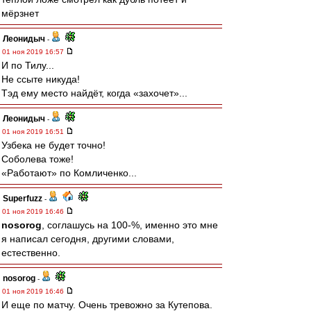
мёрзнет
Леонидыч
-
01 ноя 2019 16:57
И по Тилу...
Не ссыте никуда!
Тэд ему место найдёт, когда «захочет»...
Леонидыч
-
01 ноя 2019 16:51
Узбека не будет точно!
Соболева тоже!
«Работают» по Комличенко...
Superfuzz
-
01 ноя 2019 16:46
nosorog
, соглашусь на 100-%, именно это мне
я написал сегодня, другими словами,
естественно.
nosorog
-
01 ноя 2019 16:46
И еще по матчу. Очень тревожно за Кутепова.