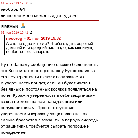
01 ноя 2019 19:50
скобарь 64
лично для меня можешь идти туда же
FIREMAN
-
01 ноя 2019 19:41
nosorog » 01 ноя 2019 19:32
А это не одно и то же? Чтобы отдать хороший
дальний или средний пас, надо, как минимум,
не боятся его запороть.
Ну по Вашему сообщению сложно было понять
что Вы считаете потерю паса у Кутепова из-за
его неуверенности в своих возможностях.
А уверенность придет, если он будет часто и
без явных и постоянных косяков появляться на
поле. Кураж и уверенность в себе защитникам
важна не меньше чем нападающим или
полузащитникам. Просто отсутствие
уверенности и куража у защитников не так
сильно бросается в глаза, т.к. в первую очередь
от защитника требуется сыграть попроще и
понадежнее.