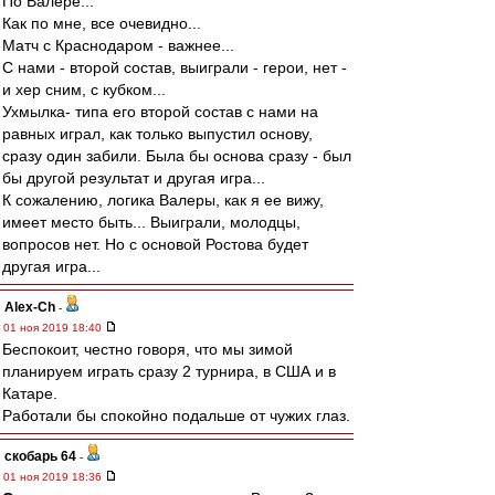
По Валере...
Как по мне, все очевидно...
Матч с Краснодаром - важнее...
С нами - второй состав, выиграли - герои, нет -
и хер сним, с кубком...
Ухмылка- типа его второй состав с нами на
равных играл, как только выпустил основу,
сразу один забили. Была бы основа сразу - был
бы другой результат и другая игра...
К сожалению, логика Валеры, как я ее вижу,
имеет место быть... Выиграли, молодцы,
вопросов нет. Но с основой Ростова будет
другая игра...
Alex-Ch
-
01 ноя 2019 18:40
Беспокоит, честно говоря, что мы зимой
планируем играть сразу 2 турнира, в США и в
Катаре.
Работали бы спокойно подальше от чужих глаз.
скобарь 64
-
01 ноя 2019 18:36