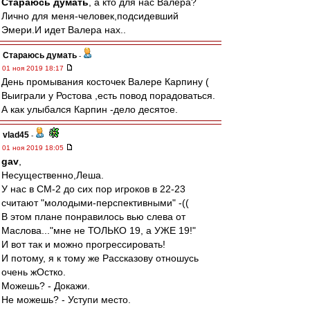
Стараюсь думать
, а кто для нас Валера?
Лично для меня-человек,подсидевший
Эмери.И идет Валера нах..
Стараюсь думать
-
01 ноя 2019 18:17
День промывания косточек Валере Карпину (
Выиграли у Ростова ,есть повод порадоваться.
А как улыбался Карпин -дело десятое.
vlad45
-
01 ноя 2019 18:05
gav
,
Несущественно,Леша.
У нас в СМ-2 до сих пор игроков в 22-23
считают "молодыми-перспективными" -((
В этом плане понравилось вью слева от
Маслова..."мне не ТОЛЬКО 19, а УЖЕ 19!"
И вот так и можно прогрессировать!
И потому, я к тому же Рассказову отношусь
очень жОстко.
Можешь? - Докажи.
Не можешь? - Уступи место.