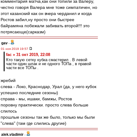
комментария матча,как они топили за Валеру,
честно говоря Валера мне тоже симпатичен, но
этот казанский как он вчера черданил и когда
Ростов забил,ну просто они быстрее
байрамяна побежали забивать второй!!! это
потрясающе(сарказм)
gav
-
01 ноя 2019 19:57
fac » 31 окт 2019, 22:08
Кто такую сетку кубка смастерил . В левой
части один шлак и не одного ТОПа , в правой
части все ТОПы .
жребий
слева - Локо, Краснодар, Урал (да, у него кубок
успешно последние сезоны)
справа - мы, ишаки, бамжы, Ростов
поровну практически. просто слева больше
слилось
прошлые сезоны так же было, только мы были
"слева" (там где слились другие)
alek.vladimir
-