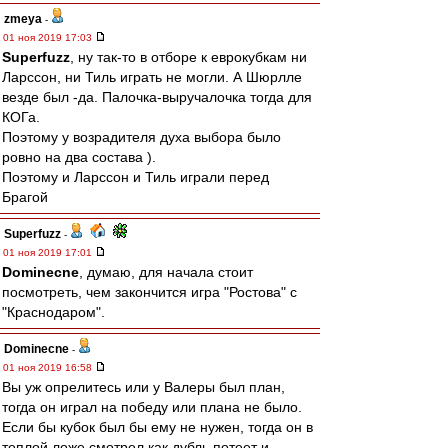
zmeya
-
01 ноя 2019 17:03
Superfuzz
, ну так-то в отборе к еврокубкам ни
Ларссон, ни Тиль играть не могли. А Шюрлле
везде был -да. Палочка-выручалочка тогда для
КОГа.
Поэтому у возрадителя духа выбора было
ровно на два состава ).
Поэтому и Ларссон и Тиль играли перед
Брагой
Superfuzz
-
01 ноя 2019 17:01
Dominecne
, думаю, для начала стоит
посмотреть, чем закончится игра "Ростова" с
"Краснодаром".
Dominecne
-
01 ноя 2019 16:58
Вы уж опрелитесь или у Валеры был план,
тогда он играл на победу или плана не было.
Если бы кубок был бы ему не нужен, тогда он в
теплой ложе смотрел как дубль потеет и