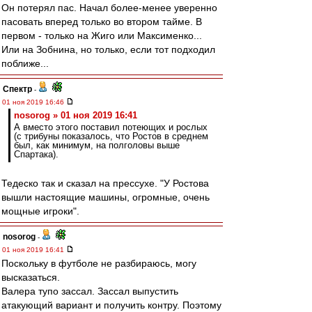
Он потерял пас. Начал более-менее уверенно
пасовать вперед только во втором тайме. В
первом - только на Жиго или Максименко...
Или на Зобнина, но только, если тот подходил
поближе...
Спектр
-
01 ноя 2019 16:46
nosorog » 01 ноя 2019 16:41
А вместо этого поставил потеющих и рослых
(с трибуны показалось, что Ростов в среднем
был, как минимум, на полголовы выше
Спартака).
Тедеско так и сказал на прессухе. "У Ростова
вышли настоящие машины, огромные, очень
мощные игроки".
nosorog
-
01 ноя 2019 16:41
Поскольку в футболе не разбираюсь, могу
высказаться.
Валера тупо зассал. Зассал выпустить
атакующий вариант и получить контру. Поэтому