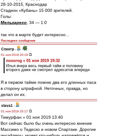
28-10-2015, Краснодар
Стадион «Кубань» 15 000 зрителей.
Голы:
Мельгарехо
, 34 — 1:0
так что в марте будет интересно...
Последнее сообщение
Спектр
-
01 ноя 2019 20:19
nosorog » 01 ноя 2019 19:32
Илья вчера весь первый тайм и половину
второго даже не смотрел адресатов впереди
Я в первом тайме помню два его длинных паса
в сторону штрафной. Неточных, правда, но
делал он их.
slava1
-
01 ноя 2019 20:17
Тимурфан » 01 ноя 2019 13:40
Вот сейчас было бы очень интересно мнение
Массимо о Тедеско и новом Спартаке. Дорогие
инсайдеры, может кто-нибудь напряжётся и