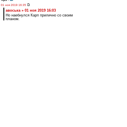
01 ноя 2019 16:35
авоська » 01 ноя 2019 16:03
Но наебнулся Карп прилично со своим
планом.
У Карпина был план не проходить дальше в
кубке. И он его выполнил.
авоська
-
01 ноя 2019 16:31
cafir
,
Матьиженщине был адресован первый абзац.
Всё остальное в массы,в том числе и
тебе,Серёг)
cafir
-
01 ноя 2019 16:28
# авоська » 01 ноя 2019 16:03
------------------
Что ж ты в разговоре с матьиженщиной
инфернальную лексику используешь.
Нехорошо это...