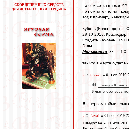
СБОР ДЕНЕЖНЫХ СРЕДСТВ
- а чем сетка плохая? ?!
ДЛЯ ДЕТЕЙ ТОЛИКА ГЕРЦЫНА
не помните что ли - ком
вот, к примеру, навскидку
Кубань (Краснодар) — Сп
28-10-2015, Краснодар
Стадион «Кубань» 15 00
Голы:
Мельгарехо
, 34 — 1:0
так что в марте будет ин
#
Спектр
» 01 ноя 2019 
nosorog » 01 ноя 2
Илья вчера весь п
Я в первом тайме помню
#
slava1
» 01 ноя 2019 2
Тимурфан » 01 ноя 2019
Вот сейчас было бы оче