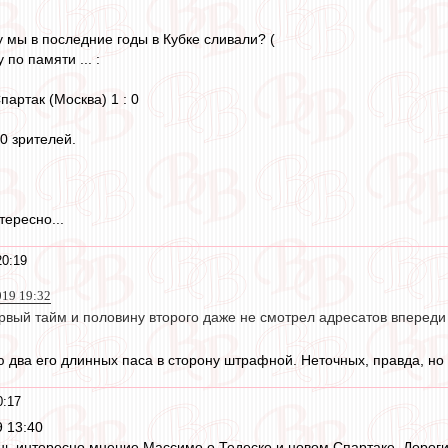
у мы в последние годы в Кубке сливали? (
 по памяти ... :
артак (Москва) 1 : 0
0 зрителей.
тересно...
20:19
019 19:32
ервый тайм и половину второго даже не смотрел адресатов впереди
 два его длинных паса в сторону штрафной. Неточных, правда, но 
0:17
 13:40
нь интересно мнение Массимо о Тедеско и новом Спартаке. Дороги