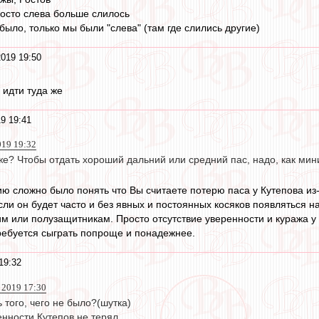
росто слева больше слилось
ыло, только мы были "слева" (там где слились другие)
2019 19:50
идти туда же
9 19:41
019 19:32
 же? Чтобы отдать хороший дальний или средний пас, надо, как мин
 сложно было понять что Вы считаете потерю паса у Кутепова из-
сли он будет часто и без явных и постоянных косяков появляться н
или полузащитникам. Просто отсутствие уверенности и куража у защ
ребуется сыграть попроще и понадежнее.
19:32
 2019 17:30
 того, чего не было?(шутка)
нности Кутепов не терял.