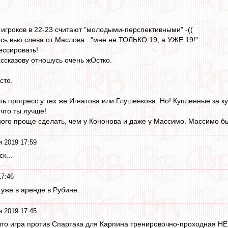
 игроков в 22-23 считают "молодыми-перспективными" -((
сь вью слева от Маслова..."мне не ТОЛЬКО 19, а УЖЕ 19!"
ессировать!
ассказову отношусь очень жОстко.
сто.
ь прогресс у тех же Игнатова или Глушенкова. Но! Купленные за ку
что ты лучше!
ного проще сделать, чем у Кононова и даже у Массимо. Массимо бы
я 2019 17:59
к...
17:46
е уже в аренде в Рубине.
я 2019 17:45
 что игра против Спартака для Карпина тренировочно-проходная Н