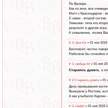
По Валере...
Как по мне, все очевидно
Матч с Краснодаром - ва
С нами - второй состав, 
Ухмылка- типа его второ
результат и другая игра..
К сожалению, логика Вал
#
Alex-Ch
» 01 ноя 2019 
Беспокоит, честно говор
Работали бы спокойно п
#
скобарь 64
» 01 ноя 20
Стараюсь думать
, а к
#
Стараюсь думать
» 01 
День промывания косточ
Выиграли у Ростова ,ест
А как улыбался Карпин 
#
vlad45
» 01 ноя 2019 1