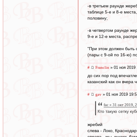
-в третьем раунде жере
таблице 5-е и 8-е места
половину;
-в четвертом раунде же
9-е и 12-е места, распр
"При этом должен быть
(пары с 9-ой по 16-ю) п
#
Franclin
» 01 ноя 2019 
до сих пор под впечатл
казанский как он вчера
#
gav
» 01 ноя 2019 19:5
fac » 31 окт 2019, 
Кто такую сетку ку
жребий
слева - Локо, Краснодар
справа - мы, ишаки, ба