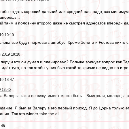
Чтобы отдать хороший дальний или средний пас, надо, как минимум,
запорешь...
ый тайм и половину второго даже не смотрел адресатов впереди да
19 19:19
снова все будут парковать автобус. Кроме Зенита и Ростова никто с
 2019 19:10
леру и что он думал и планировал? Больше волнует вопрос как Тед
идёт туго, но так чтобы у них был какой то кризис не видно по игре
19 18:47
9 18:45
а Валеры, как я ее вижу, имеет место быть... Выиграли, молодцы, во
авдание. Я был за Валеру в его первый приход. Я до Цорна только
ния. Так что winner take the all
:45