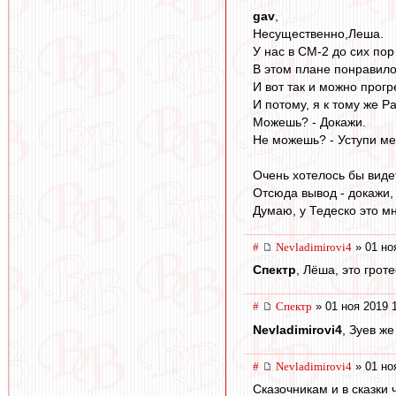
gav
,
Несущественно,Леша.
У нас в СМ-2 до сих пор
В этом плане понравило
И вот так и можно прогр
И потому, я к тому же Р
Можешь? - Докажи.
Не можешь? - Уступи ме
Очень хотелось бы видет
Отсюда вывод - докажи, 
Думаю, у Тедеско это м
#
Nevladimirovi4
» 01 но
Спектр
, Лёша, это гротес
#
Спектр
» 01 ноя 2019 
Nevladimirovi4
, Зуев ж
#
Nevladimirovi4
» 01 но
Сказочникам и в сказки