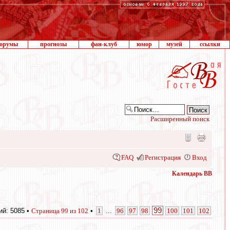
орумы
прогнозы
фан-клуб
юмор
музей
ссылки
Расширенный поиск
FAQ
Регистрация
Вход
Календарь ВВ
99
й: 5085 •
Страница
99
из
102
•
1
...
96
97
98
100
101
102