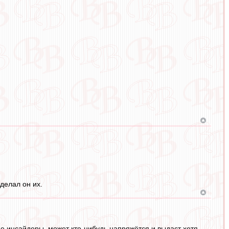
делал он их.
е инсайдеры, может кто-нибудь напряжётся и выдаст хотя