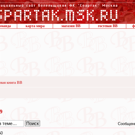
оманда
карта мира
магазин ВВ
гостевая ВВ
ф
вая книга ВВ
19
Сообщени
50