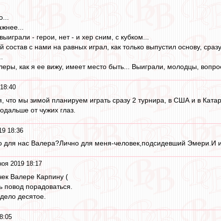
...
жнее...
выиграли - герои, нет - и хер сним, с кубком...
й состав с нами на равных играл, как только выпустил основу, сраз
.
еры, как я ее вижу, имеет место быть... Выиграли, молодцы, вопрос
18:40
я, что мы зимой планируем играть сразу 2 турнира, в США и в Катар
одальше от чужих глаз.
19 18:36
то для нас Валера?Лично для меня-человек,подсидевший Эмери.И и
ноя 2019 18:17
ек Валере Карпину (
ь повод порадоваться.
-дело десятое.
8:05