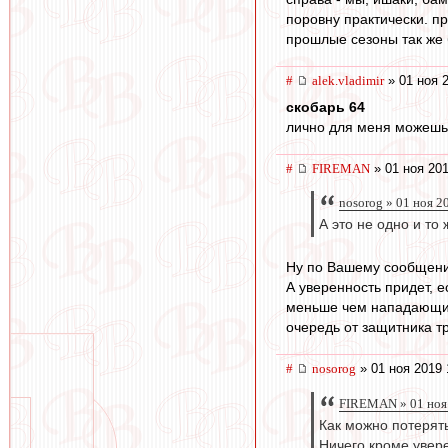
поровну практически. п
прошлые сезоны так же б
#
alek.vladimir
» 01 ноя 
скобарь 64
лично для меня можешь 
#
FIREMAN
» 01 ноя 201
nosorog » 01 ноя 2
А это не одно и то
Ну по Вашему сообщению
А уверенность придет, е
меньше чем нападающим 
очередь от защитника т
#
nosorog
» 01 ноя 2019 
FIREMAN » 01 ноя
Как можно потерять
Ничего кроме увере