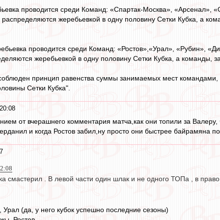
бьевка проводится среди Команд: «Спартак-Москва», «Арсенал», 
, распределяются жеребьевкой в одну половину Сетки Кубка, а ком
ребьевка проводится среди Команд: «Ростов»,«Урал», «Рубин», «
еделяются жеребьевкой в одну половину Сетки Кубка, а команды, з
 соблюден принцип равенства суммы занимаемых мест командами, 
оловины Сетки Кубка".
20:08
ением от вчерашнего комментария матча,как они топили за Валеру, 
 черданил и когда Ростов забил,ну просто они быстрее байрамяна п
7
22:08
бка смастерил . В левой части один шлак и не одного ТОПа , в прав
, Урал (да, у него кубок успешно последние сезоны)
мжы, Ростов