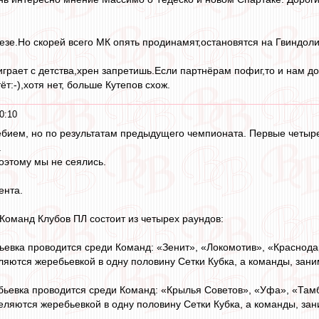
езе.Но скорей всего МК опять продинамят,остановятся на Гвиндоли
играет с детства,хрен запретишь.Если партнёрам пофиг,то и нам до
т:-),хотя нет, больше Кутепов схож.
0:10
бием, но по результатам предыдущего чемпионата. Первые четыре
.
оэтому мы не сеялись.
ента.
 Команд Клубов ПЛ состоит из четырех раундов:
ьевка проводится среди Команд: «Зенит», «Локомотив», «Краснод
ляются жеребьевкой в одну половину Сетки Кубка, а команды, зани
бьевка проводится среди Команд: «Крылья Советов», «Уфа», «Там
деляются жеребьевкой в одну половину Сетки Кубка, а команды, зан