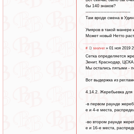
бы 140 знаков?
------------------------------
Там вроде смена в Удин
Умяров в такой манере 
Может новый Нетто растё
#
teorver
» 01 ноя 2019 2
Сетка определяется жре
Зенит, Краснодар, ЦСКА
Мы остались пятыми - п
Вот выдержка из реглам
4.14.2. Жеребьевка для
-в первом раунде жереб
е и 4-е места, распреде
-во втором раунде жере
е и 16-е места, распре