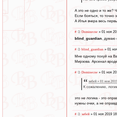
А это не одно и то же? 
Если бояться, то точно 
А Илья вчера весь перв
#
Dominecne
» 01 ноя 20
blind_guardian
, думаю 
#
blind_guardian
» 01 ноя
Мне одному похуй на Ва
Мирзова. Арсенал вроде 
#
Dominecne
» 01 ноя 20
забей » 01 ноя 201
К сожалению, логик
это не логика - это опр
нужны очки, а не оправда
#
забей
» 01 ноя 2019 18