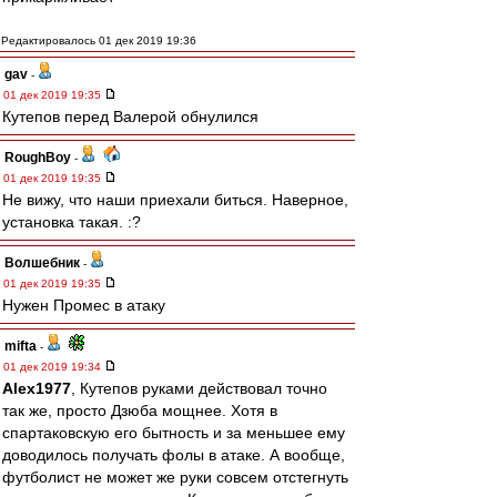
Редактировалось 01 дек 2019 19:36
gav
-
01 дек 2019 19:35
Кутепов перед Валерой обнулился
RoughBoy
-
01 дек 2019 19:35
Не вижу, что наши приехали биться. Наверное,
установка такая. :?
Волшебник
-
01 дек 2019 19:35
Нужен Промес в атаку
mifta
-
01 дек 2019 19:34
Alex1977
, Кутепов руками действовал точно
так же, просто Дзюба мощнее. Хотя в
спартаковскую его бытность и за меньшее ему
доводилось получать фолы в атаке. А вообще,
футболист не может же руки совсем отстегнуть