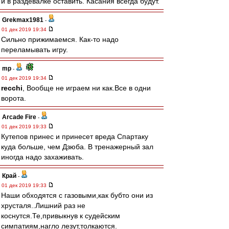
и в раздевалке оставить. Касания всегда будут.
Grekmax1981
-
01 дек 2019 19:34
Сильно прижимаемся. Как-то надо
переламывать игру.
mp
-
01 дек 2019 19:34
recchi
, Вообще не играем ни как.Все в одни
ворота.
Arcade Fire
-
01 дек 2019 19:33
Кутепов принес и принесет вреда Спартаку
куда больше, чем Дзюба. В тренажерный зал
иногда надо захаживать.
Край
-
01 дек 2019 19:33
Наши обходятся с газовыми,как бубто они из
хрусталя..Лишний раз не
коснутся.Те,привыкнув к судейским
симпатиям,нагло лезут,толкаются.