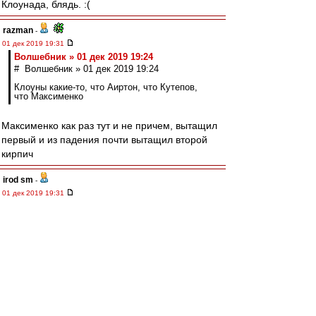
Клоунада, блядь. :(
razman
-
01 дек 2019 19:31
Волшебник » 01 дек 2019 19:24
# Волшебник » 01 дек 2019 19:24
Клоуны какие-то, что Аиртон, что Кутепов,
что Максименко
Максименко как раз тут и не причем, вытащил
первый и из падения почти вытащил второй
кирпич
irod sm
-
01 дек 2019 19:31
Любой гол Зенита априори должен быть
признан лживым, неправильным, забитым с
явным нарушением правил. А также подло
поддержанным всем судейским корпусом
России, и с молчаливого согласия высшего
руководства страны.
Редактировалось 01 дек 2019 19:32