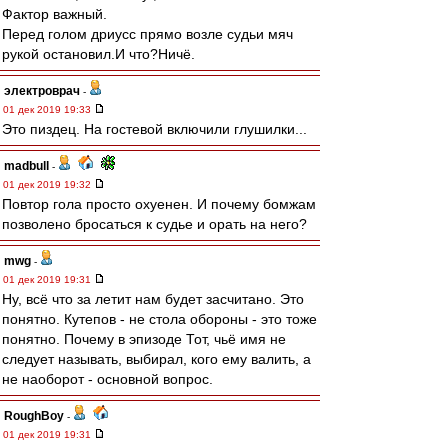
Фактор важный.
Перед голом дриусс прямо возле судьи мяч
рукой остановил.И что?Ничё.
электроврач
-
01 дек 2019 19:33
Это пиздец. На гостевой включили глушилки...
madbull
-
01 дек 2019 19:32
Повтор гола просто охуенен. И почему бомжам
позволено бросаться к судье и орать на него?
mwg
-
01 дек 2019 19:31
Ну, всё что за летит нам будет засчитано. Это
понятно. Кутепов - не стола обороны - это тоже
понятно. Почему в эпизоде Тот, чьё имя не
следует называть, выбирал, кого ему валить, а
не наоборот - основной вопрос.
RoughBoy
-
01 дек 2019 19:31