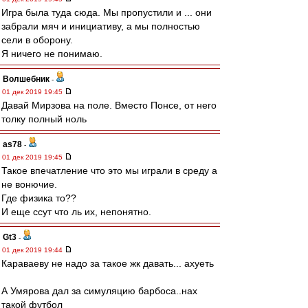
Игра была туда сюда. Мы пропустили и ... они
забрали мяч и инициативу, а мы полностью
сели в оборону.
Я ничего не понимаю.
Волшебник
-
01 дек 2019 19:45
Давай Мирзова на поле. Вместо Понсе, от него
толку полный ноль
as78
-
01 дек 2019 19:45
Такое впечатление что это мы играли в среду а
не вонючие.
Где физика то??
И еще ссут что ль их, непонятно.
Gt3
-
01 дек 2019 19:44
Караваеву не надо за такое жк давать... ахуеть
А Умярова дал за симуляцию барбоса..нах
такой футбол