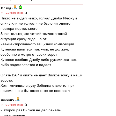
Влэйд
-
01 дек 2019 19:36
Никто не видел четко, толкал Дзюба Илюху в
спину или не толкал - не было ни одного
повтора нормального.
Знаю только, что четкий толчок в такой
ситуации сразу виден, а от
неакцентированного защитник комплекции
Кутепова валиться, как куль, не должен,
особенно в метре от своих ворот.
Кутепов вообще Дзюбу либо руками хватает,
либо подставляется и падает.
Опять ВАР и опять не дает Вилков точку в наши
ворота.
Хотя мячишко в руку Зобнина отскочил при
приеме, но я бы такое тоже не поставил.
чннхнпS
-
01 дек 2019 19:36
и второй раз Вилков не дал пеналь.
прикармливает