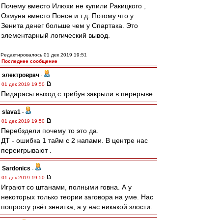
Почему вместо Илюхи не купили Ракицкого ,
Озмуна вместо Понсе и т.д. Потому что у
Зенита денег больше чем у Спартака. Это
элементарный логический вывод.
Редактировалось 01 дек 2019 19:51
Последнее сообщение
электроврач
-
01 дек 2019 19:50
Пидарасы выход с трибун закрыли в перерыве
slava1
-
01 дек 2019 19:50
Перебздели почему то это да.
ДТ - ошибка 1 тайм с 2 напами. В центре нас
переигрывают .
Sardonics
-
01 дек 2019 19:50
Играют со штанами, полными говна. А у
некоторых только теории заговора на уме. Нас
попросту рвёт зенитка, а у нас никакой злости.