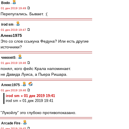
Bodo
-
01 дек 2019 19:49
Перепугались. Бывает. :(
irod sm
-
01 дек 2019 19:47
Алекс1975
Это со слов ссыкуна Федуна? Или есть другие
источники?
чннхнпS
-
01 дек 2019 19:46
понял, кого фейс Крала напоминает.
не Давида Луиса, а Пьера Ришара.
Алекс1975
-
01 дек 2019 19:46
irod sm » 01 дек 2019 19:41
irod sm » 01 дек 2019 19:41
"Лукойлу" это глубоко противопоказано.
Arcade Fire
-
01 дек 2019 19:45