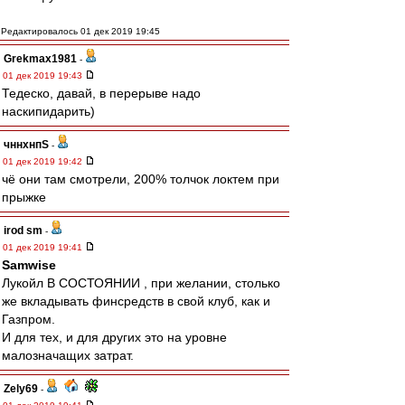
Редактировалось 01 дек 2019 19:45
Grekmax1981
-
01 дек 2019 19:43
Тедеско, давай, в перерыве надо
наскипидарить)
чннхнпS
-
01 дек 2019 19:42
чё они там смотрели, 200% толчок локтем при
прыжке
irod sm
-
01 дек 2019 19:41
Samwise
Лукойл В СОСТОЯНИИ , при желании, столько
же вкладывать финсредств в свой клуб, как и
Газпром.
И для тех, и для других это на уровне
малозначащих затрат.
Zely69
-