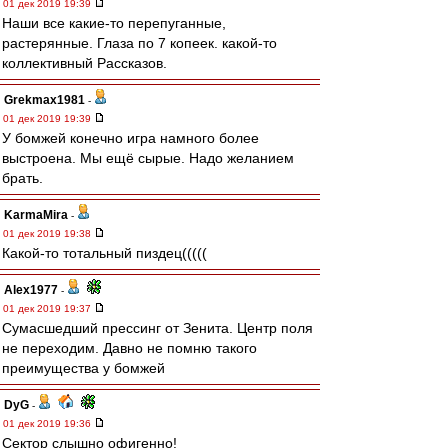
01 дек 2019 19:39
Наши все какие-то перепуганные,
растерянные. Глаза по 7 копеек. какой-то
коллективный Рассказов.
Grekmax1981
-
01 дек 2019 19:39
У бомжей конечно игра намного более
выстроена. Мы ещё сырые. Надо желанием
брать.
KarmaMira
-
01 дек 2019 19:38
Какой-то тотальный пиздец(((((
Alex1977
-
01 дек 2019 19:37
Сумасшедший прессинг от Зенита. Центр поля
не переходим. Давно не помню такого
преимущества у бомжей
DyG
-
01 дек 2019 19:36
Сектор слышно офигенно!