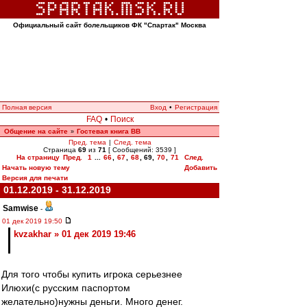
Официальный сайт болельщиков ФК "Спартак" Москва
Полная версия
Вход
•
Регистрация
FAQ
•
Поиск
Общение на сайте
Гостевая книга ВВ
»
Пред. тема
|
След. тема
Страница
69
из
71
[ Сообщений: 3539 ]
На страницу
Пред.
1
...
66
,
67
,
68
,
69
,
70
,
71
След.
Начать новую тему
Добавить
Версия для печати
01.12.2019 - 31.12.2019
Samwise
-
01 дек 2019 19:50
kvzakhar » 01 дек 2019 19:46
Для того чтобы купить игрока серьезнее
Илюхи(с русским паспортом
желательно)нужны деньги. Много денег.