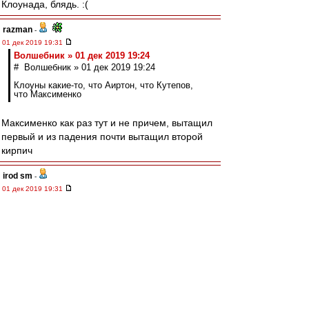
Клоунада, блядь. :(
razman
-
01 дек 2019 19:31
Волшебник » 01 дек 2019 19:24
# Волшебник » 01 дек 2019 19:24
Клоуны какие-то, что Аиртон, что Кутепов,
что Максименко
Максименко как раз тут и не причем, вытащил
первый и из падения почти вытащил второй
кирпич
irod sm
-
01 дек 2019 19:31
Любой гол Зенита априори должен быть
признан лживым, неправильным, забитым с
явным нарушением правил. А также подло
поддержанным всем судейским корпусом
России, и с молчаливого согласия высшего
руководства страны.
Редактировалось 01 дек 2019 19:32