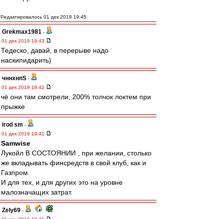
Редактировалось 01 дек 2019 19:45
Grekmax1981
-
01 дек 2019 19:43
Тедеско, давай, в перерыве надо
наскипидарить)
чннхнпS
-
01 дек 2019 19:42
чё они там смотрели, 200% толчок локтем при
прыжке
irod sm
-
01 дек 2019 19:41
Samwise
Лукойл В СОСТОЯНИИ , при желании, столько
же вкладывать финсредств в свой клуб, как и
Газпром.
И для тех, и для других это на уровне
малозначащих затрат.
Zely69
-