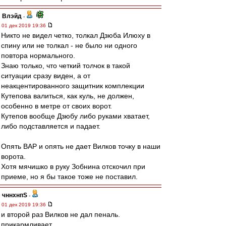
Влэйд
-
01 дек 2019 19:36
Никто не видел четко, толкал Дзюба Илюху в
спину или не толкал - не было ни одного
повтора нормального.
Знаю только, что четкий толчок в такой
ситуации сразу виден, а от
неакцентированного защитник комплекции
Кутепова валиться, как куль, не должен,
особенно в метре от своих ворот.
Кутепов вообще Дзюбу либо руками хватает,
либо подставляется и падает.
Опять ВАР и опять не дает Вилков точку в наши
ворота.
Хотя мячишко в руку Зобнина отскочил при
приеме, но я бы такое тоже не поставил.
чннхнпS
-
01 дек 2019 19:36
и второй раз Вилков не дал пеналь.
прикармливает