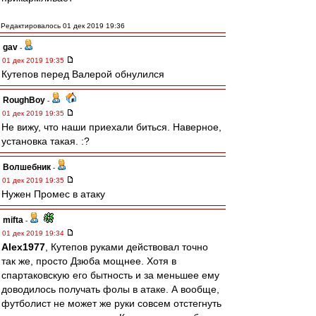
Редактировалось 01 дек 2019 19:36
gav
-
01 дек 2019 19:35
Кутепов перед Валерой обнулился
RoughBoy
-
01 дек 2019 19:35
Не вижу, что наши приехали биться. Наверное,
установка такая. :?
Волшебник
-
01 дек 2019 19:35
Нужен Промес в атаку
mifta
-
01 дек 2019 19:34
Alex1977
, Кутепов руками действовал точно
так же, просто Дзюба мощнее. Хотя в
спартаковскую его бытность и за меньшее ему
доводилось получать фолы в атаке. А вообще,
футболист не может же руки совсем отстегнуть