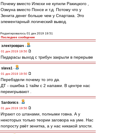
Почему вместо Илюхи не купили Ракицкого ,
Озмуна вместо Понсе и т.д. Потому что у
Зенита денег больше чем у Спартака. Это
элементарный логический вывод.
Редактировалось 01 дек 2019 19:51
Последнее сообщение
электроврач
-
01 дек 2019 19:50
Пидарасы выход с трибун закрыли в перерыве
slava1
-
01 дек 2019 19:50
Перебздели почему то это да.
ДТ - ошибка 1 тайм с 2 напами. В центре нас
переигрывают .
Sardonics
-
01 дек 2019 19:50
Играют со штанами, полными говна. А у
некоторых только теории заговора на уме. Нас
попросту рвёт зенитка, а у нас никакой злости.