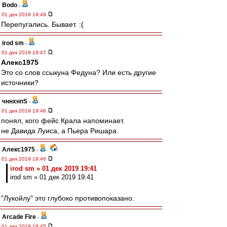
Bodo
-
01 дек 2019 19:49
Перепугались. Бывает. :(
irod sm
-
01 дек 2019 19:47
Алекс1975
Это со слов ссыкуна Федуна? Или есть другие
источники?
чннхнпS
-
01 дек 2019 19:46
понял, кого фейс Крала напоминает.
не Давида Луиса, а Пьера Ришара.
Алекс1975
-
01 дек 2019 19:46
irod sm » 01 дек 2019 19:41
irod sm » 01 дек 2019 19:41
"Лукойлу" это глубоко противопоказано.
Arcade Fire
-
01 дек 2019 19:45