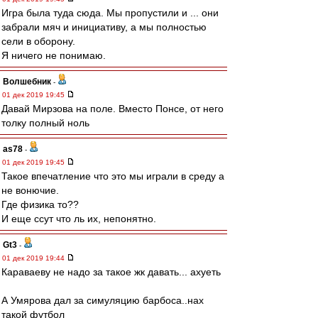
Игра была туда сюда. Мы пропустили и ... они
забрали мяч и инициативу, а мы полностью
сели в оборону.
Я ничего не понимаю.
Волшебник
-
01 дек 2019 19:45
Давай Мирзова на поле. Вместо Понсе, от него
толку полный ноль
as78
-
01 дек 2019 19:45
Такое впечатление что это мы играли в среду а
не вонючие.
Где физика то??
И еще ссут что ль их, непонятно.
Gt3
-
01 дек 2019 19:44
Караваеву не надо за такое жк давать... ахуеть
А Умярова дал за симуляцию барбоса..нах
такой футбол