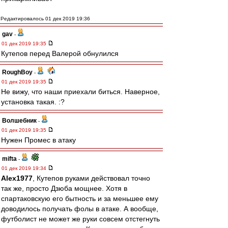
Редактировалось 01 дек 2019 19:36
gav
-
01 дек 2019 19:35
Кутепов перед Валерой обнулился
RoughBoy
-
01 дек 2019 19:35
Не вижу, что наши приехали биться. Наверное,
установка такая. :?
Волшебник
-
01 дек 2019 19:35
Нужен Промес в атаку
mifta
-
01 дек 2019 19:34
Alex1977
, Кутепов руками действовал точно
так же, просто Дзюба мощнее. Хотя в
спартаковскую его бытность и за меньшее ему
доводилось получать фолы в атаке. А вообще,
футболист не может же руки совсем отстегнуть