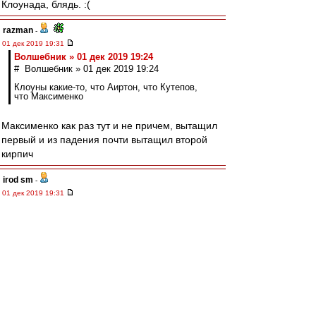
Клоунада, блядь. :(
razman
-
01 дек 2019 19:31
Волшебник » 01 дек 2019 19:24
# Волшебник » 01 дек 2019 19:24
Клоуны какие-то, что Аиртон, что Кутепов,
что Максименко
Максименко как раз тут и не причем, вытащил
первый и из падения почти вытащил второй
кирпич
irod sm
-
01 дек 2019 19:31
Любой гол Зенита априори должен быть
признан лживым, неправильным, забитым с
явным нарушением правил. А также подло
поддержанным всем судейским корпусом
России, и с молчаливого согласия высшего
руководства страны.
Редактировалось 01 дек 2019 19:32