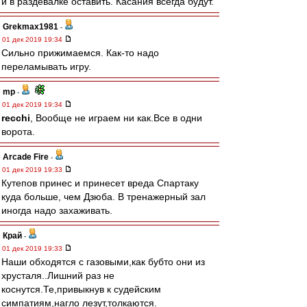
и в раздевалке оставить. Касания всегда будут.
Grekmax1981
-
01 дек 2019 19:34
Сильно прижимаемся. Как-то надо
переламывать игру.
mp
-
01 дек 2019 19:34
recchi
, Вообще не играем ни как.Все в одни
ворота.
Arcade Fire
-
01 дек 2019 19:33
Кутепов принес и принесет вреда Спартаку
куда больше, чем Дзюба. В тренажерный зал
иногда надо захаживать.
Край
-
01 дек 2019 19:33
Наши обходятся с газовыми,как бубто они из
хрусталя..Лишний раз не
коснутся.Те,привыкнув к судейским
симпатиям,нагло лезут,толкаются.