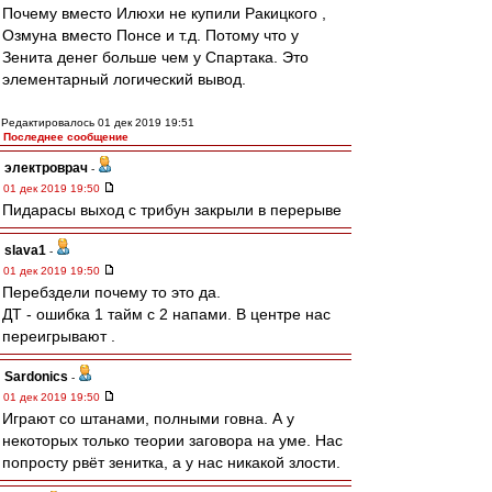
Почему вместо Илюхи не купили Ракицкого ,
Озмуна вместо Понсе и т.д. Потому что у
Зенита денег больше чем у Спартака. Это
элементарный логический вывод.
Редактировалось 01 дек 2019 19:51
Последнее сообщение
электроврач
-
01 дек 2019 19:50
Пидарасы выход с трибун закрыли в перерыве
slava1
-
01 дек 2019 19:50
Перебздели почему то это да.
ДТ - ошибка 1 тайм с 2 напами. В центре нас
переигрывают .
Sardonics
-
01 дек 2019 19:50
Играют со штанами, полными говна. А у
некоторых только теории заговора на уме. Нас
попросту рвёт зенитка, а у нас никакой злости.