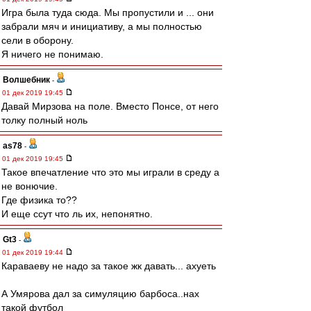
Игра была туда сюда. Мы пропустили и ... они
забрали мяч и инициативу, а мы полностью
сели в оборону.
Я ничего не понимаю.
Волшебник
-
01 дек 2019 19:45
Давай Мирзова на поле. Вместо Понсе, от него
толку полный ноль
as78
-
01 дек 2019 19:45
Такое впечатление что это мы играли в среду а
не вонючие.
Где физика то??
И еще ссут что ль их, непонятно.
Gt3
-
01 дек 2019 19:44
Караваеву не надо за такое жк давать... ахуеть
А Умярова дал за симуляцию барбоса..нах
такой футбол