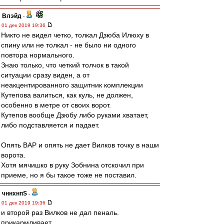
Влэйд
-
01 дек 2019 19:36
Никто не видел четко, толкал Дзюба Илюху в
спину или не толкал - не было ни одного
повтора нормального.
Знаю только, что четкий толчок в такой
ситуации сразу виден, а от
неакцентированного защитник комплекции
Кутепова валиться, как куль, не должен,
особенно в метре от своих ворот.
Кутепов вообще Дзюбу либо руками хватает,
либо подставляется и падает.
Опять ВАР и опять не дает Вилков точку в наши
ворота.
Хотя мячишко в руку Зобнина отскочил при
приеме, но я бы такое тоже не поставил.
чннхнпS
-
01 дек 2019 19:36
и второй раз Вилков не дал пеналь.
прикармливает