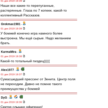
01 дек 2019 19:39
Наши все какие-то перепуганные,
растерянные. Глаза по 7 копеек. какой-то
коллективный Рассказов.
Grekmax1981
-
01 дек 2019 19:39
У бомжей конечно игра намного более
выстроена. Мы ещё сырые. Надо желанием
брать.
KarmaMira
-
01 дек 2019 19:38
Какой-то тотальный пиздец(((((
Alex1977
-
01 дек 2019 19:37
Сумасшедший прессинг от Зенита. Центр поля
не переходим. Давно не помню такого
преимущества у бомжей
DyG
-
01 дек 2019 19:36
Сектор слышно офигенно!