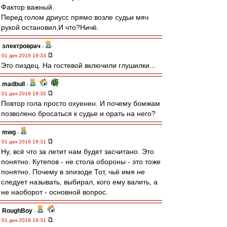
Фактор важный.
Перед голом дриусс прямо возле судьи мяч
рукой остановил.И что?Ничё.
электроврач
-
01 дек 2019 19:33
Это пиздец. На гостевой включили глушилки...
madbull
-
01 дек 2019 19:32
Повтор гола просто охуенен. И почему бомжам
позволено бросаться к судье и орать на него?
mwg
-
01 дек 2019 19:31
Ну, всё что за летит нам будет засчитано. Это
понятно. Кутепов - не стола обороны - это тоже
понятно. Почему в эпизоде Тот, чьё имя не
следует называть, выбирал, кого ему валить, а
не наоборот - основной вопрос.
RoughBoy
-
01 дек 2019 19:31