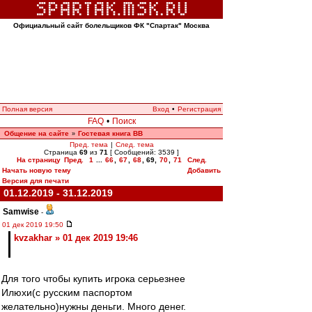
Официальный сайт болельщиков ФК "Спартак" Москва
Полная версия
Вход
•
Регистрация
FAQ
•
Поиск
Общение на сайте
Гостевая книга ВВ
»
Пред. тема
|
След. тема
Страница
69
из
71
[ Сообщений: 3539 ]
На страницу
Пред.
1
...
66
,
67
,
68
,
69
,
70
,
71
След.
Начать новую тему
Добавить
Версия для печати
01.12.2019 - 31.12.2019
Samwise
-
01 дек 2019 19:50
kvzakhar » 01 дек 2019 19:46
Для того чтобы купить игрока серьезнее
Илюхи(с русским паспортом
желательно)нужны деньги. Много денег.