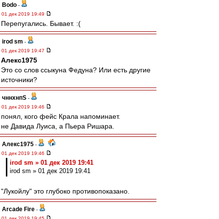
Bodo
-
01 дек 2019 19:49
Перепугались. Бывает. :(
irod sm
-
01 дек 2019 19:47
Алекс1975
Это со слов ссыкуна Федуна? Или есть другие
источники?
чннхнпS
-
01 дек 2019 19:46
понял, кого фейс Крала напоминает.
не Давида Луиса, а Пьера Ришара.
Алекс1975
-
01 дек 2019 19:46
irod sm » 01 дек 2019 19:41
irod sm » 01 дек 2019 19:41
"Лукойлу" это глубоко противопоказано.
Arcade Fire
-
01 дек 2019 19:45