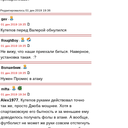
Редактировалось 01 дек 2019 19:36
gav
-
01 дек 2019 19:35
Кутепов перед Валерой обнулился
RoughBoy
-
01 дек 2019 19:35
Не вижу, что наши приехали биться. Наверное,
установка такая. :?
Волшебник
-
01 дек 2019 19:35
Нужен Промес в атаку
mifta
-
01 дек 2019 19:34
Alex1977
, Кутепов руками действовал точно
так же, просто Дзюба мощнее. Хотя в
спартаковскую его бытность и за меньшее ему
доводилось получать фолы в атаке. А вообще,
футболист не может же руки совсем отстегнуть