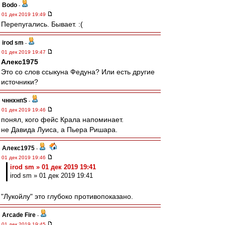
Bodo
-
01 дек 2019 19:49
Перепугались. Бывает. :(
irod sm
-
01 дек 2019 19:47
Алекс1975
Это со слов ссыкуна Федуна? Или есть другие
источники?
чннхнпS
-
01 дек 2019 19:46
понял, кого фейс Крала напоминает.
не Давида Луиса, а Пьера Ришара.
Алекс1975
-
01 дек 2019 19:46
irod sm » 01 дек 2019 19:41
irod sm » 01 дек 2019 19:41
"Лукойлу" это глубоко противопоказано.
Arcade Fire
-
01 дек 2019 19:45