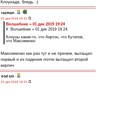
Клоунада, блядь. :(
razman
-
01 дек 2019 19:31
Волшебник » 01 дек 2019 19:24
# Волшебник » 01 дек 2019 19:24
Клоуны какие-то, что Аиртон, что Кутепов,
что Максименко
Максименко как раз тут и не причем, вытащил
первый и из падения почти вытащил второй
кирпич
irod sm
-
01 дек 2019 19:31
Любой гол Зенита априори должен быть
признан лживым, неправильным, забитым с
явным нарушением правил. А также подло
поддержанным всем судейским корпусом
России, и с молчаливого согласия высшего
руководства страны.
Редактировалось 01 дек 2019 19:32