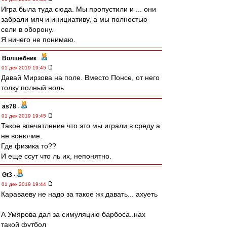
Игра была туда сюда. Мы пропустили и ... они
забрали мяч и инициативу, а мы полностью
сели в оборону.
Я ничего не понимаю.
Волшебник
-
01 дек 2019 19:45
Давай Мирзова на поле. Вместо Понсе, от него
толку полный ноль
as78
-
01 дек 2019 19:45
Такое впечатление что это мы играли в среду а
не вонючие.
Где физика то??
И еще ссут что ль их, непонятно.
Gt3
-
01 дек 2019 19:44
Караваеву не надо за такое жк давать... ахуеть
А Умярова дал за симуляцию барбоса..нах
такой футбол