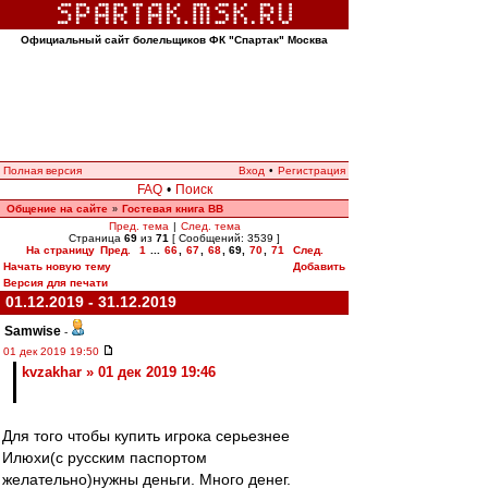
Официальный сайт болельщиков ФК "Спартак" Москва
Полная версия
Вход
•
Регистрация
FAQ
•
Поиск
Общение на сайте
Гостевая книга ВВ
»
Пред. тема
|
След. тема
Страница
69
из
71
[ Сообщений: 3539 ]
На страницу
Пред.
1
...
66
,
67
,
68
,
69
,
70
,
71
След.
Начать новую тему
Добавить
Версия для печати
01.12.2019 - 31.12.2019
Samwise
-
01 дек 2019 19:50
kvzakhar » 01 дек 2019 19:46
Для того чтобы купить игрока серьезнее
Илюхи(с русским паспортом
желательно)нужны деньги. Много денег.