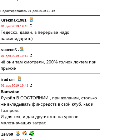
Редактировалось 01 дек 2019 19:45
Grekmax1981
-
01 дек 2019 19:43
Тедеско, давай, в перерыве надо
наскипидарить)
чннхнпS
-
01 дек 2019 19:42
чё они там смотрели, 200% толчок локтем при
прыжке
irod sm
-
01 дек 2019 19:41
Samwise
Лукойл В СОСТОЯНИИ , при желании, столько
же вкладывать финсредств в свой клуб, как и
Газпром.
И для тех, и для других это на уровне
малозначащих затрат.
Zely69
-