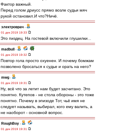
Фактор важный.
Перед голом дриусс прямо возле судьи мяч
рукой остановил.И что?Ничё.
электроврач
-
01 дек 2019 19:33
Это пиздец. На гостевой включили глушилки...
madbull
-
01 дек 2019 19:32
Повтор гола просто охуенен. И почему бомжам
позволено бросаться к судье и орать на него?
mwg
-
01 дек 2019 19:31
Ну, всё что за летит нам будет засчитано. Это
понятно. Кутепов - не стола обороны - это тоже
понятно. Почему в эпизоде Тот, чьё имя не
следует называть, выбирал, кого ему валить, а
не наоборот - основной вопрос.
RoughBoy
-
01 дек 2019 19:31