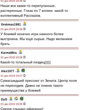
01 дек 2019 19:39
Наши все какие-то перепуганные,
растерянные. Глаза по 7 копеек. какой-то
коллективный Рассказов.
Grekmax1981
-
01 дек 2019 19:39
У бомжей конечно игра намного более
выстроена. Мы ещё сырые. Надо желанием
брать.
KarmaMira
-
01 дек 2019 19:38
Какой-то тотальный пиздец(((((
Alex1977
-
01 дек 2019 19:37
Сумасшедший прессинг от Зенита. Центр поля
не переходим. Давно не помню такого
преимущества у бомжей
DyG
-
01 дек 2019 19:36
Сектор слышно офигенно!