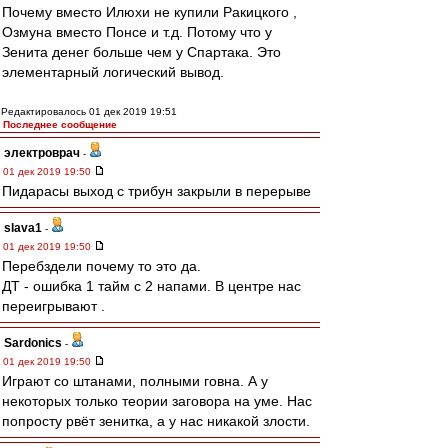
Почему вместо Илюхи не купили Ракицкого ,
Озмуна вместо Понсе и т.д. Потому что у
Зенита денег больше чем у Спартака. Это
элементарный логический вывод.
Редактировалось 01 дек 2019 19:51
Последнее сообщение
электроврач
-
01 дек 2019 19:50
Пидарасы выход с трибун закрыли в перерыве
slava1
-
01 дек 2019 19:50
Перебздели почему то это да.
ДТ - ошибка 1 тайм с 2 напами. В центре нас
переигрывают .
Sardonics
-
01 дек 2019 19:50
Играют со штанами, полными говна. А у
некоторых только теории заговора на уме. Нас
попросту рвёт зенитка, а у нас никакой злости.