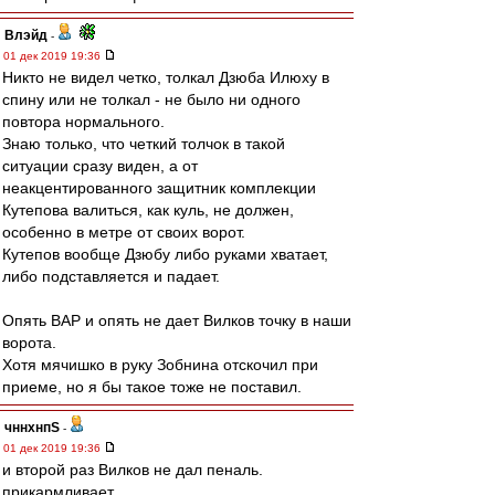
Влэйд
-
01 дек 2019 19:36
Никто не видел четко, толкал Дзюба Илюху в
спину или не толкал - не было ни одного
повтора нормального.
Знаю только, что четкий толчок в такой
ситуации сразу виден, а от
неакцентированного защитник комплекции
Кутепова валиться, как куль, не должен,
особенно в метре от своих ворот.
Кутепов вообще Дзюбу либо руками хватает,
либо подставляется и падает.
Опять ВАР и опять не дает Вилков точку в наши
ворота.
Хотя мячишко в руку Зобнина отскочил при
приеме, но я бы такое тоже не поставил.
чннхнпS
-
01 дек 2019 19:36
и второй раз Вилков не дал пеналь.
прикармливает