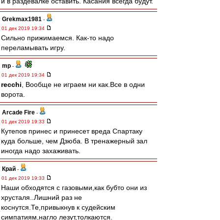
и в раздевалке оставить. Касания всегда будут.
Grekmax1981
-
01 дек 2019 19:34
Сильно прижимаемся. Как-то надо
переламывать игру.
mp
-
01 дек 2019 19:34
recchi
, Вообще не играем ни как.Все в одни
ворота.
Arcade Fire
-
01 дек 2019 19:33
Кутепов принес и принесет вреда Спартаку
куда больше, чем Дзюба. В тренажерный зал
иногда надо захаживать.
Край
-
01 дек 2019 19:33
Наши обходятся с газовыми,как бубто они из
хрусталя..Лишний раз не
коснутся.Те,привыкнув к судейским
симпатиям,нагло лезут,толкаются.