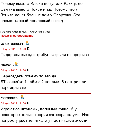
Почему вместо Илюхи не купили Ракицкого ,
Озмуна вместо Понсе и т.д. Потому что у
Зенита денег больше чем у Спартака. Это
элементарный логический вывод.
Редактировалось 01 дек 2019 19:51
Последнее сообщение
электроврач
-
01 дек 2019 19:50
Пидарасы выход с трибун закрыли в перерыве
slava1
-
01 дек 2019 19:50
Перебздели почему то это да.
ДТ - ошибка 1 тайм с 2 напами. В центре нас
переигрывают .
Sardonics
-
01 дек 2019 19:50
Играют со штанами, полными говна. А у
некоторых только теории заговора на уме. Нас
попросту рвёт зенитка, а у нас никакой злости.