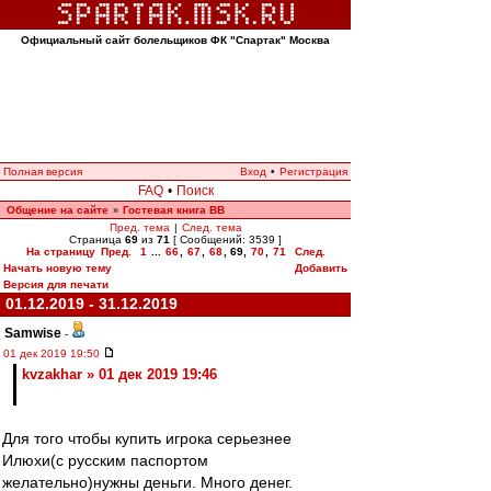
Официальный сайт болельщиков ФК "Спартак" Москва
Полная версия
Вход
•
Регистрация
FAQ
•
Поиск
Общение на сайте
Гостевая книга ВВ
»
Пред. тема
|
След. тема
Страница
69
из
71
[ Сообщений: 3539 ]
На страницу
Пред.
1
...
66
,
67
,
68
,
69
,
70
,
71
След.
Начать новую тему
Добавить
Версия для печати
01.12.2019 - 31.12.2019
Samwise
-
01 дек 2019 19:50
kvzakhar » 01 дек 2019 19:46
Для того чтобы купить игрока серьезнее
Илюхи(с русским паспортом
желательно)нужны деньги. Много денег.