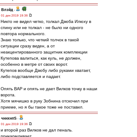
Влэйд
-
01 дек 2019 19:36
Никто не видел четко, толкал Дзюба Илюху в
спину или не толкал - не было ни одного
повтора нормального.
Знаю только, что четкий толчок в такой
ситуации сразу виден, а от
неакцентированного защитник комплекции
Кутепова валиться, как куль, не должен,
особенно в метре от своих ворот.
Кутепов вообще Дзюбу либо руками хватает,
либо подставляется и падает.
Опять ВАР и опять не дает Вилков точку в наши
ворота.
Хотя мячишко в руку Зобнина отскочил при
приеме, но я бы такое тоже не поставил.
чннхнпS
-
01 дек 2019 19:36
и второй раз Вилков не дал пеналь.
прикармливает