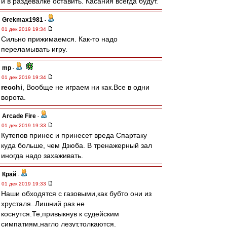
и в раздевалке оставить. Касания всегда будут.
Grekmax1981
-
01 дек 2019 19:34
Сильно прижимаемся. Как-то надо
переламывать игру.
mp
-
01 дек 2019 19:34
recchi
, Вообще не играем ни как.Все в одни
ворота.
Arcade Fire
-
01 дек 2019 19:33
Кутепов принес и принесет вреда Спартаку
куда больше, чем Дзюба. В тренажерный зал
иногда надо захаживать.
Край
-
01 дек 2019 19:33
Наши обходятся с газовыми,как бубто они из
хрусталя..Лишний раз не
коснутся.Те,привыкнув к судейским
симпатиям,нагло лезут,толкаются.