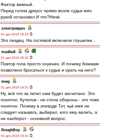
Фактор важный.
Перед голом дриусс прямо возле судьи мяч
рукой остановил.И что?Ничё.
электроврач
-
01 дек 2019 19:33
Это пиздец. На гостевой включили глушилки...
madbull
-
01 дек 2019 19:32
Повтор гола просто охуенен. И почему бомжам
позволено бросаться к судье и орать на него?
mwg
-
01 дек 2019 19:31
Ну, всё что за летит нам будет засчитано. Это
понятно. Кутепов - не стола обороны - это тоже
понятно. Почему в эпизоде Тот, чьё имя не
следует называть, выбирал, кого ему валить, а
не наоборот - основной вопрос.
RoughBoy
-
01 дек 2019 19:31