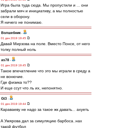
Игра была туда сюда. Мы пропустили и ... они
забрали мяч и инициативу, а мы полностью
сели в оборону.
Я ничего не понимаю.
Волшебник
-
01 дек 2019 19:45
Давай Мирзова на поле. Вместо Понсе, от него
толку полный ноль
as78
-
01 дек 2019 19:45
Такое впечатление что это мы играли в среду а
не вонючие.
Где физика то??
И еще ссут что ль их, непонятно.
Gt3
-
01 дек 2019 19:44
Караваеву не надо за такое жк давать... ахуеть
А Умярова дал за симуляцию барбоса..нах
такой футбол