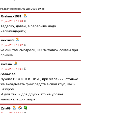
Редактировалось 01 дек 2019 19:45
Grekmax1981
-
01 дек 2019 19:43
Тедеско, давай, в перерыве надо
наскипидарить)
чннхнпS
-
01 дек 2019 19:42
чё они там смотрели, 200% толчок локтем при
прыжке
irod sm
-
01 дек 2019 19:41
Samwise
Лукойл В СОСТОЯНИИ , при желании, столько
же вкладывать финсредств в свой клуб, как и
Газпром.
И для тех, и для других это на уровне
малозначащих затрат.
Zely69
-