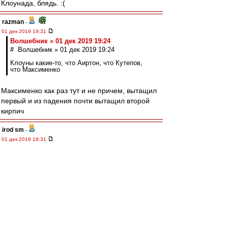
Клоунада, блядь. :(
razman
-
01 дек 2019 19:31
Волшебник » 01 дек 2019 19:24
# Волшебник » 01 дек 2019 19:24
Клоуны какие-то, что Аиртон, что Кутепов,
что Максименко
Максименко как раз тут и не причем, вытащил
первый и из падения почти вытащил второй
кирпич
irod sm
-
01 дек 2019 19:31
Любой гол Зенита априори должен быть
признан лживым, неправильным, забитым с
явным нарушением правил. А также подло
поддержанным всем судейским корпусом
России, и с молчаливого согласия высшего
руководства страны.
Редактировалось 01 дек 2019 19:32