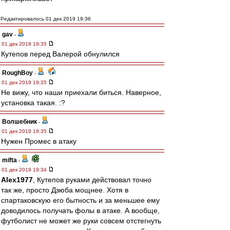
Редактировалось 01 дек 2019 19:36
gav
-
01 дек 2019 19:35
Кутепов перед Валерой обнулился
RoughBoy
-
01 дек 2019 19:35
Не вижу, что наши приехали биться. Наверное,
установка такая. :?
Волшебник
-
01 дек 2019 19:35
Нужен Промес в атаку
mifta
-
01 дек 2019 19:34
Alex1977
, Кутепов руками действовал точно
так же, просто Дзюба мощнее. Хотя в
спартаковскую его бытность и за меньшее ему
доводилось получать фолы в атаке. А вообще,
футболист не может же руки совсем отстегнуть