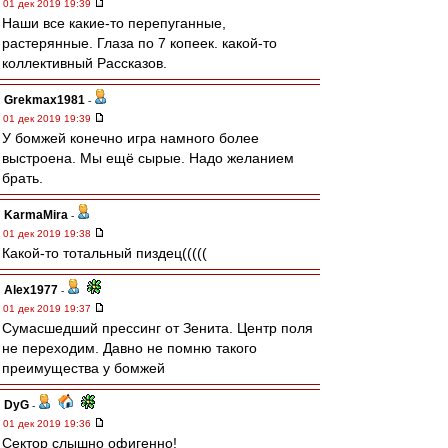
01 дек 2019 19:39
Наши все какие-то перепуганные,
растерянные. Глаза по 7 копеек. какой-то
коллективный Рассказов.
Grekmax1981
-
01 дек 2019 19:39
У бомжей конечно игра намного более
выстроена. Мы ещё сырые. Надо желанием
брать.
KarmaMira
-
01 дек 2019 19:38
Какой-то тотальный пиздец(((((
Alex1977
-
01 дек 2019 19:37
Сумасшедший прессинг от Зенита. Центр поля
не переходим. Давно не помню такого
преимущества у бомжей
DyG
-
01 дек 2019 19:36
Сектор слышно офигенно!