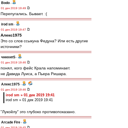
Bodo
-
01 дек 2019 19:49
Перепугались. Бывает. :(
irod sm
-
01 дек 2019 19:47
Алекс1975
Это со слов ссыкуна Федуна? Или есть другие
источники?
чннхнпS
-
01 дек 2019 19:46
понял, кого фейс Крала напоминает.
не Давида Луиса, а Пьера Ришара.
Алекс1975
-
01 дек 2019 19:46
irod sm » 01 дек 2019 19:41
irod sm » 01 дек 2019 19:41
"Лукойлу" это глубоко противопоказано.
Arcade Fire
-
01 дек 2019 19:45