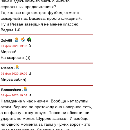
Зачем здесь кому-то знать о чьих-то
сериальных предпочтениях?
Те, кто все еще смотрят футбол, отметят
шикарный пас Бакаева, просто шикарный.
Ну и Резван завершил не менее классно.
Ведем 1-0.
Zely69
-
01 фев 2020 19:06
Мирзов!
На скорости :)))
Rishad
-
01 фев 2020 19:06
Мирза забил)
Волшебник
-
01 фев 2020 19:04
Нападение у нас ниочем. Вообще нет группы
атаки. Вернее по протоколу она наверное есть,
а по факту - отсутствует. Понсе ни обвести, ни
ударить не может. Шуррле завязал. И вообще,
ни одного момента за тайм у чужих ворот - это