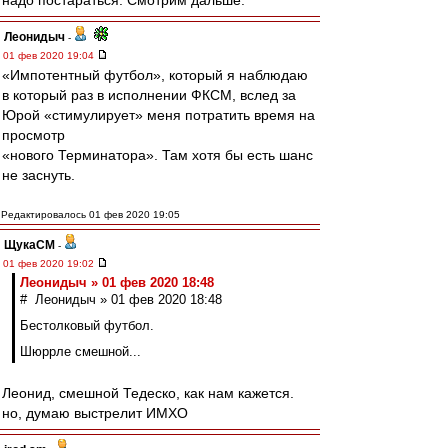
надо постараться. Смотрим дальше.
Леонидыч
-
01 фев 2020 19:04
«Импотентный футбол», который я наблюдаю
в который раз в исполнении ФКСМ, вслед за
Юрой «стимулирует» меня потратить время на
просмотр
«нового Терминатора». Там хотя бы есть шанс
не заснуть.
Редактировалось 01 фев 2020 19:05
ЩукаСМ
-
01 фев 2020 19:02
Леонидыч » 01 фев 2020 18:48
# Леонидыч » 01 фев 2020 18:48
Бестолковый футбол.
Шюррле смешной...
Леонид, смешной Тедеско, как нам кажется.
но, думаю выстрелит ИМХО