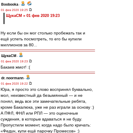
Boobooka
-
01 фев 2020 19:25
ЩукаСМ » 01 фев 2020 19:23
Ну если бы он мог столько пробежать так и
ещё успеть посмотреть, то его бы купили
миллионов за 80...
ЩукаСМ
-
01 фев 2020 19:23
Бакаев жмот! :(
dr. noormann
-
01 фев 2020 19:22
Юра, я просто это слово воспринял буквально,
мол, неизвестный да безымянный — и не
понял, ведь все эти замечательные ребята,
кроме Бакалюка, уже не раз играли за основу :)
А ПФЛ, ФНЛ или РПЛ — это оценочные
суждения, в которые вдаваться я не буду.
Пропустили момент, когда надо было кричать:
«Федун, купи ещё парочку Промесов» :)