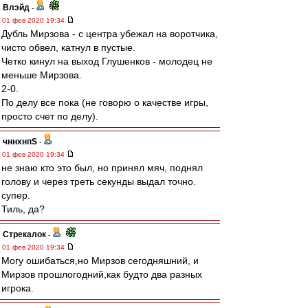
Влэйд
-
01 фев 2020 19:34
Дубль Мирзова - с центра убежал на воротчика,
чисто обвел, катнул в пустые.
Четко кинул на выход Глушенков - молодец не
меньше Мирзова.
2-0.
По делу все пока (не говорю о качестве игры,
просто счет по делу).
чннхнпS
-
01 фев 2020 19:34
не знаю кто это был, но принял мяч, поднял
голову и через треть секунды выдал точно.
супер.
Тиль, да?
Стрекалок
-
01 фев 2020 19:34
Могу ошибаться,но Мирзов сегодняшний, и
Мирзов прошлогодний,как будто два разных
игрока.