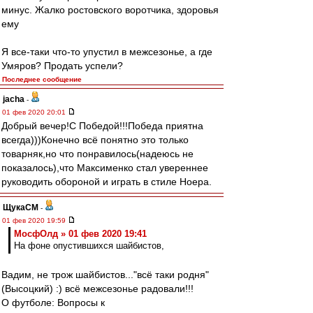
минус. Жалко ростовского воротчика, здоровья
ему
Я все-таки что-то упустил в межсезонье, а где
Умяров? Продать успели?
Последнее сообщение
jacha
-
01 фев 2020 20:01
Добрый вечер!С Победой!!!Победа приятна
всегда)))Конечно всё понятно это только
товарняк,но что понравилось(надеюсь не
показалось),что Максименко стал увереннее
руководить обороной и играть в стиле Ноера.
ЩукаСМ
-
01 фев 2020 19:59
МосфОлд » 01 фев 2020 19:41
На фоне опустившихся шайбистов,
Вадим, не трож шайбистов..."всё таки родня"
(Высоцкий) :) всё межсезонье радовали!!!
О футболе: Вопросы к