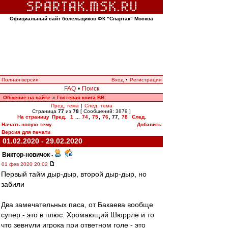
Официальный сайт болельщиков ФК "Спартак" Москва
Полная версия
Вход
•
Регистрация
FAQ
•
Поиск
Общение на сайте
Гостевая книга ВВ
»
Пред. тема
|
След. тема
Страница
77
из
78
[ Сообщений: 3879 ]
На страницу
Пред.
1
...
74
,
75
,
76
,
77
,
78
След.
Начать новую тему
Добавить
Версия для печати
01.02.2020 - 29.02.2020
Виктор-новичок
-
01 фев 2020 20:02
Первый тайм дыр-дыр, второй дыр-дыр, но
забили
Два замечательных паса, от Бакаева вообще
супер.- это в плюс. Хромающий Шюррле и то
что зевнули игрока при ответном голе - это