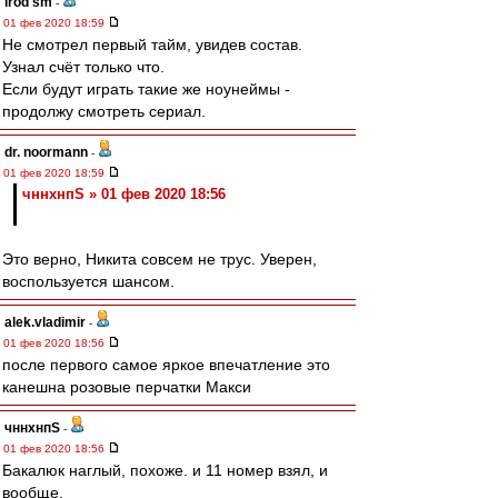
irod sm
-
01 фев 2020 18:59
Не смотрел первый тайм, увидев состав.
Узнал счёт только что.
Если будут играть такие же ноунеймы -
продолжу смотреть сериал.
dr. noormann
-
01 фев 2020 18:59
чннхнпS » 01 фев 2020 18:56
Это верно, Никита совсем не трус. Уверен,
воспользуется шансом.
alek.vladimir
-
01 фев 2020 18:56
после первого самое яркое впечатление это
канешна розовые перчатки Макси
чннхнпS
-
01 фев 2020 18:56
Бакалюк наглый, похоже. и 11 номер взял, и
вообще.