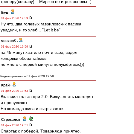
тренеру(составу)....Мирзов не игрок основы :(
Буц
-
01 фев 2020 19:59
Ну что, два голевых гавриловских пасика
увидели, и то хлеб... "Let it be"
чннхнпS
-
01 фев 2020 19:59
на 45 минут хватило почти всех, видел
концовки обоих таймов.
но много с первой минуты полумёртвых)))
Редактировалось 01 фев 2020 19:59
Край
-
01 фев 2020 19:53
Включил только при 2-0..Вижу--опять мастерят
и пропускают.
Но команда жива и сыгрывается.
Стрекалок
-
01 фев 2020 19:51
Спартак с победой. Товарняк,а приятно.