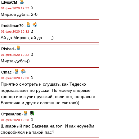
ЩукаСМ
-
01 фев 2020 19:32
Мирзов дубль. 2-0
freddiman70
-
01 фев 2020 19:32
Ай да Мирзов, ай да ..... ;)
Rishad
-
01 фев 2020 19:32
Мирза-дубль))
Cmac
-
01 фев 2020 19:30
Приятно смотреть и слушать, как Тедеско
подсказывает по русски. По моему впервые
тренер иняз учит русский, если нет, поправьте.
Божовича и других славян не считаю))
Стрекалок
-
01 фев 2020 19:28
Шикарный пас Бакаева на гол. И как ноунейм
сподобился на такой пас?