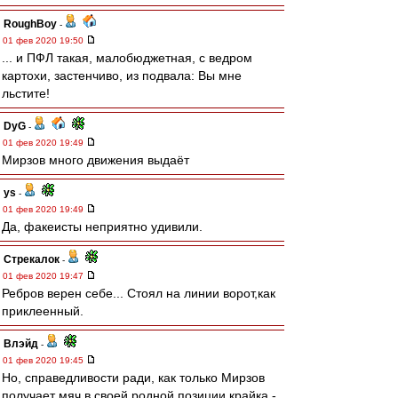
RoughBoy
-
01 фев 2020 19:50
... и ПФЛ такая, малобюджетная, с ведром
картохи, застенчиво, из подвала: Вы мне
льстите!
DyG
-
01 фев 2020 19:49
Мирзов много движения выдаёт
ys
-
01 фев 2020 19:49
Да, факеисты неприятно удивили.
Стрекалок
-
01 фев 2020 19:47
Ребров верен себе... Стоял на линии ворот,как
приклеенный.
Влэйд
-
01 фев 2020 19:45
Но, справедливости ради, как только Мирзов
получает мяч в своей родной позиции крайка -