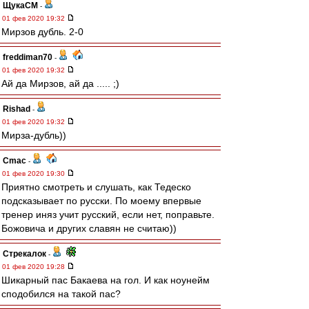
ЩукаСМ
-
01 фев 2020 19:32
Мирзов дубль. 2-0
freddiman70
-
01 фев 2020 19:32
Ай да Мирзов, ай да ..... ;)
Rishad
-
01 фев 2020 19:32
Мирза-дубль))
Cmac
-
01 фев 2020 19:30
Приятно смотреть и слушать, как Тедеско
подсказывает по русски. По моему впервые
тренер иняз учит русский, если нет, поправьте.
Божовича и других славян не считаю))
Стрекалок
-
01 фев 2020 19:28
Шикарный пас Бакаева на гол. И как ноунейм
сподобился на такой пас?