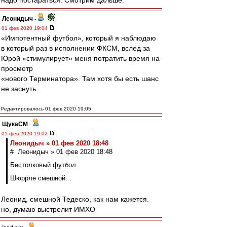
надо постараться. Смотрим дальше.
Леонидыч
-
01 фев 2020 19:04
«Импотентный футбол», который я наблюдаю
в который раз в исполнении ФКСМ, вслед за
Юрой «стимулирует» меня потратить время на
просмотр
«нового Терминатора». Там хотя бы есть шанс
не заснуть.
Редактировалось 01 фев 2020 19:05
ЩукаСМ
-
01 фев 2020 19:02
Леонидыч » 01 фев 2020 18:48
# Леонидыч » 01 фев 2020 18:48
Бестолковый футбол.
Шюррле смешной...
Леонид, смешной Тедеско, как нам кажется.
но, думаю выстрелит ИМХО