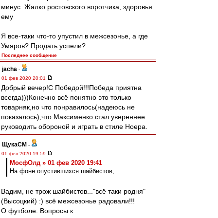
минус. Жалко ростовского воротчика, здоровья
ему
Я все-таки что-то упустил в межсезонье, а где
Умяров? Продать успели?
Последнее сообщение
jacha
-
01 фев 2020 20:01
Добрый вечер!С Победой!!!Победа приятна
всегда)))Конечно всё понятно это только
товарняк,но что понравилось(надеюсь не
показалось),что Максименко стал увереннее
руководить обороной и играть в стиле Ноера.
ЩукаСМ
-
01 фев 2020 19:59
МосфОлд » 01 фев 2020 19:41
На фоне опустившихся шайбистов,
Вадим, не трож шайбистов..."всё таки родня"
(Высоцкий) :) всё межсезонье радовали!!!
О футболе: Вопросы к