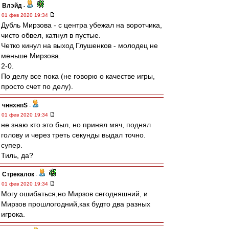
Влэйд
-
01 фев 2020 19:34
Дубль Мирзова - с центра убежал на воротчика,
чисто обвел, катнул в пустые.
Четко кинул на выход Глушенков - молодец не
меньше Мирзова.
2-0.
По делу все пока (не говорю о качестве игры,
просто счет по делу).
чннхнпS
-
01 фев 2020 19:34
не знаю кто это был, но принял мяч, поднял
голову и через треть секунды выдал точно.
супер.
Тиль, да?
Стрекалок
-
01 фев 2020 19:34
Могу ошибаться,но Мирзов сегодняшний, и
Мирзов прошлогодний,как будто два разных
игрока.