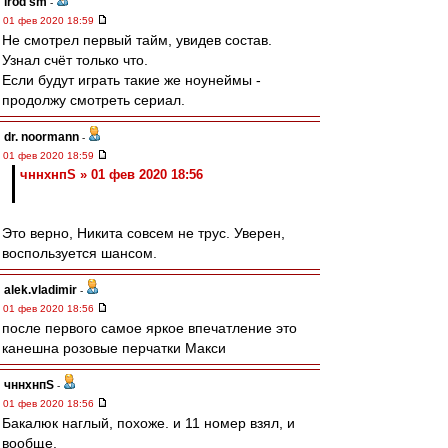
irod sm
-
01 фев 2020 18:59
Не смотрел первый тайм, увидев состав.
Узнал счёт только что.
Если будут играть такие же ноунеймы -
продолжу смотреть сериал.
dr. noormann
-
01 фев 2020 18:59
чннхнпS » 01 фев 2020 18:56
Это верно, Никита совсем не трус. Уверен,
воспользуется шансом.
alek.vladimir
-
01 фев 2020 18:56
после первого самое яркое впечатление это
канешна розовые перчатки Макси
чннхнпS
-
01 фев 2020 18:56
Бакалюк наглый, похоже. и 11 номер взял, и
вообще.