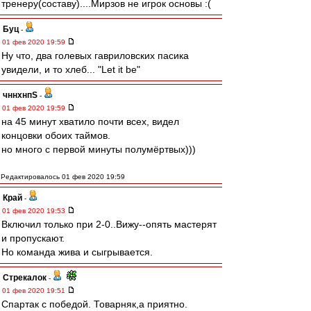
тренеру(составу)....Мирзов не игрок основы :(
Буц
-
01 фев 2020 19:59
Ну что, два голевых гавриловских пасика
увидели, и то хлеб... "Let it be"
чннхнпS
-
01 фев 2020 19:59
на 45 минут хватило почти всех, видел
концовки обоих таймов.
но много с первой минуты полумёртвых)))
Редактировалось 01 фев 2020 19:59
Край
-
01 фев 2020 19:53
Включил только при 2-0..Вижу--опять мастерят
и пропускают.
Но команда жива и сыгрывается.
Стрекалок
-
01 фев 2020 19:51
Спартак с победой. Товарняк,а приятно.