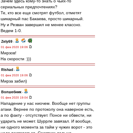
Зачем здесь кому-то знать о чьих-то
сериальных предпочтениях?
Те, кто все еще смотрят футбол, отметят
шикарный пас Бакаева, просто шикарный.
Ну и Резван завершил не менее классно.
Ведем 1-0.
Zely69
-
01 фев 2020 19:06
Мирзов!
На скорости :)))
Rishad
-
01 фев 2020 19:06
Мирза забил)
Волшебник
-
01 фев 2020 19:04
Нападение у нас ниочем. Вообще нет группы
атаки. Вернее по протоколу она наверное есть,
а по факту - отсутствует. Понсе ни обвести, ни
ударить не может. Шуррле завязал. И вообще,
ни одного момента за тайм у чужих ворот - это