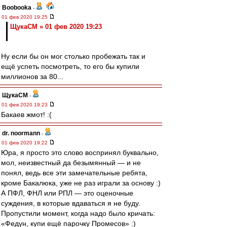
Boobooka
-
01 фев 2020 19:25
ЩукаСМ » 01 фев 2020 19:23
Ну если бы он мог столько пробежать так и
ещё успеть посмотреть, то его бы купили
миллионов за 80...
ЩукаСМ
-
01 фев 2020 19:23
Бакаев жмот! :(
dr. noormann
-
01 фев 2020 19:22
Юра, я просто это слово воспринял буквально,
мол, неизвестный да безымянный — и не
понял, ведь все эти замечательные ребята,
кроме Бакалюка, уже не раз играли за основу :)
А ПФЛ, ФНЛ или РПЛ — это оценочные
суждения, в которые вдаваться я не буду.
Пропустили момент, когда надо было кричать:
«Федун, купи ещё парочку Промесов» :)