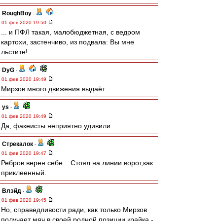
RoughBoy
-
01 фев 2020 19:50
... и ПФЛ такая, малобюджетная, с ведром
картохи, застенчиво, из подвала: Вы мне
льстите!
DyG
-
01 фев 2020 19:49
Мирзов много движения выдаёт
ys
-
01 фев 2020 19:49
Да, факеисты неприятно удивили.
Стрекалок
-
01 фев 2020 19:47
Ребров верен себе... Стоял на линии ворот,как
приклеенный.
Влэйд
-
01 фев 2020 19:45
Но, справедливости ради, как только Мирзов
получает мяч в своей родной позиции крайка -