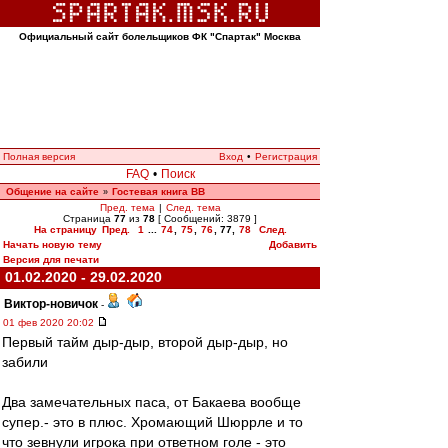
Официальный сайт болельщиков ФК "Спартак" Москва
Полная версия
Вход
•
Регистрация
FAQ
•
Поиск
Общение на сайте
Гостевая книга ВВ
»
Пред. тема
|
След. тема
Страница
77
из
78
[ Сообщений: 3879 ]
На страницу
Пред.
1
...
74
,
75
,
76
,
77
,
78
След.
Начать новую тему
Добавить
Версия для печати
01.02.2020 - 29.02.2020
Виктор-новичок
-
01 фев 2020 20:02
Первый тайм дыр-дыр, второй дыр-дыр, но
забили
Два замечательных паса, от Бакаева вообще
супер.- это в плюс. Хромающий Шюррле и то
что зевнули игрока при ответном голе - это