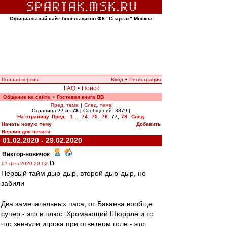
Официальный сайт болельщиков ФК "Спартак" Москва
Полная версия
Вход
•
Регистрация
FAQ
•
Поиск
Общение на сайте
Гостевая книга ВВ
»
Пред. тема
|
След. тема
Страница
77
из
78
[ Сообщений: 3879 ]
На страницу
Пред.
1
...
74
,
75
,
76
,
77
,
78
След.
Начать новую тему
Добавить
Версия для печати
01.02.2020 - 29.02.2020
Виктор-новичок
-
01 фев 2020 20:02
Первый тайм дыр-дыр, второй дыр-дыр, но
забили
Два замечательных паса, от Бакаева вообще
супер.- это в плюс. Хромающий Шюррле и то
что зевнули игрока при ответном голе - это