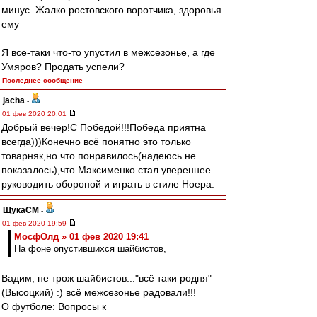
минус. Жалко ростовского воротчика, здоровья
ему
Я все-таки что-то упустил в межсезонье, а где
Умяров? Продать успели?
Последнее сообщение
jacha
-
01 фев 2020 20:01
Добрый вечер!С Победой!!!Победа приятна
всегда)))Конечно всё понятно это только
товарняк,но что понравилось(надеюсь не
показалось),что Максименко стал увереннее
руководить обороной и играть в стиле Ноера.
ЩукаСМ
-
01 фев 2020 19:59
МосфОлд » 01 фев 2020 19:41
На фоне опустившихся шайбистов,
Вадим, не трож шайбистов..."всё таки родня"
(Высоцкий) :) всё межсезонье радовали!!!
О футболе: Вопросы к