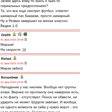
Зачем здесь кому-то знать о чьих-то
сериальных предпочтениях?
Те, кто все еще смотрят футбол, отметят
шикарный пас Бакаева, просто шикарный.
Ну и Резван завершил не менее классно.
Ведем 1-0.
Zely69
-
01 фев 2020 19:06
Мирзов!
На скорости :)))
Rishad
-
01 фев 2020 19:06
Мирза забил)
Волшебник
-
01 фев 2020 19:04
Нападение у нас ниочем. Вообще нет группы
атаки. Вернее по протоколу она наверное есть,
а по факту - отсутствует. Понсе ни обвести, ни
ударить не может. Шуррле завязал. И вообще,
ни одного момента за тайм у чужих ворот - это