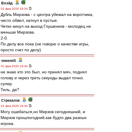
Влэйд
-
01 фев 2020 19:34
Дубль Мирзова - с центра убежал на воротчика,
чисто обвел, катнул в пустые.
Четко кинул на выход Глушенков - молодец не
меньше Мирзова.
2-0.
По делу все пока (не говорю о качестве игры,
просто счет по делу).
чннхнпS
-
01 фев 2020 19:34
не знаю кто это был, но принял мяч, поднял
голову и через треть секунды выдал точно.
супер.
Тиль, да?
Стрекалок
-
01 фев 2020 19:34
Могу ошибаться,но Мирзов сегодняшний, и
Мирзов прошлогодний,как будто два разных
игрока.