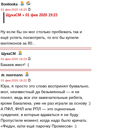
Boobooka
-
01 фев 2020 19:25
ЩукаСМ » 01 фев 2020 19:23
Ну если бы он мог столько пробежать так и
ещё успеть посмотреть, то его бы купили
миллионов за 80...
ЩукаСМ
-
01 фев 2020 19:23
Бакаев жмот! :(
dr. noormann
-
01 фев 2020 19:22
Юра, я просто это слово воспринял буквально,
мол, неизвестный да безымянный — и не
понял, ведь все эти замечательные ребята,
кроме Бакалюка, уже не раз играли за основу :)
А ПФЛ, ФНЛ или РПЛ — это оценочные
суждения, в которые вдаваться я не буду.
Пропустили момент, когда надо было кричать:
«Федун, купи ещё парочку Промесов» :)