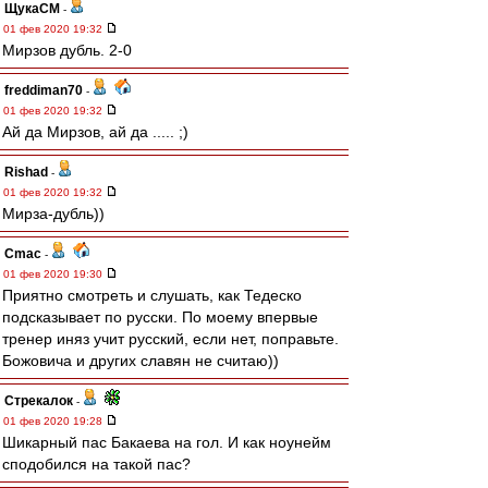
ЩукаСМ
-
01 фев 2020 19:32
Мирзов дубль. 2-0
freddiman70
-
01 фев 2020 19:32
Ай да Мирзов, ай да ..... ;)
Rishad
-
01 фев 2020 19:32
Мирза-дубль))
Cmac
-
01 фев 2020 19:30
Приятно смотреть и слушать, как Тедеско
подсказывает по русски. По моему впервые
тренер иняз учит русский, если нет, поправьте.
Божовича и других славян не считаю))
Стрекалок
-
01 фев 2020 19:28
Шикарный пас Бакаева на гол. И как ноунейм
сподобился на такой пас?