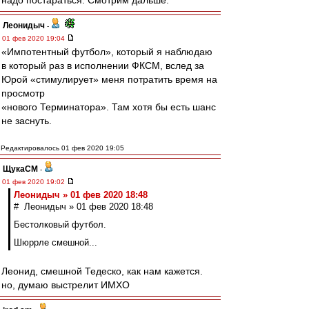
надо постараться. Смотрим дальше.
Леонидыч
-
01 фев 2020 19:04
«Импотентный футбол», который я наблюдаю
в который раз в исполнении ФКСМ, вслед за
Юрой «стимулирует» меня потратить время на
просмотр
«нового Терминатора». Там хотя бы есть шанс
не заснуть.
Редактировалось 01 фев 2020 19:05
ЩукаСМ
-
01 фев 2020 19:02
Леонидыч » 01 фев 2020 18:48
# Леонидыч » 01 фев 2020 18:48
Бестолковый футбол.
Шюррле смешной...
Леонид, смешной Тедеско, как нам кажется.
но, думаю выстрелит ИМХО