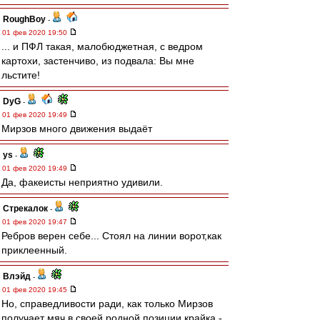
RoughBoy
-
01 фев 2020 19:50
... и ПФЛ такая, малобюджетная, с ведром
картохи, застенчиво, из подвала: Вы мне
льстите!
DyG
-
01 фев 2020 19:49
Мирзов много движения выдаёт
ys
-
01 фев 2020 19:49
Да, факеисты неприятно удивили.
Стрекалок
-
01 фев 2020 19:47
Ребров верен себе... Стоял на линии ворот,как
приклеенный.
Влэйд
-
01 фев 2020 19:45
Но, справедливости ради, как только Мирзов
получает мяч в своей родной позиции крайка -