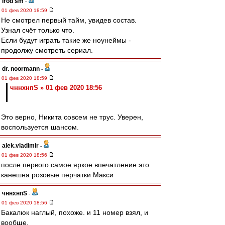
irod sm
-
01 фев 2020 18:59
Не смотрел первый тайм, увидев состав.
Узнал счёт только что.
Если будут играть такие же ноунеймы -
продолжу смотреть сериал.
dr. noormann
-
01 фев 2020 18:59
чннхнпS » 01 фев 2020 18:56
Это верно, Никита совсем не трус. Уверен,
воспользуется шансом.
alek.vladimir
-
01 фев 2020 18:56
после первого самое яркое впечатление это
канешна розовые перчатки Макси
чннхнпS
-
01 фев 2020 18:56
Бакалюк наглый, похоже. и 11 номер взял, и
вообще.