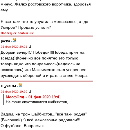
минус. Жалко ростовского воротчика, здоровья
ему
Я все-таки что-то упустил в межсезонье, а где
Умяров? Продать успели?
Последнее сообщение
jacha
-
01 фев 2020 20:01
Добрый вечер!С Победой!!!Победа приятна
всегда)))Конечно всё понятно это только
товарняк,но что понравилось(надеюсь не
показалось),что Максименко стал увереннее
руководить обороной и играть в стиле Ноера.
ЩукаСМ
-
01 фев 2020 19:59
МосфОлд » 01 фев 2020 19:41
На фоне опустившихся шайбистов,
Вадим, не трож шайбистов..."всё таки родня"
(Высоцкий) :) всё межсезонье радовали!!!
О футболе: Вопросы к