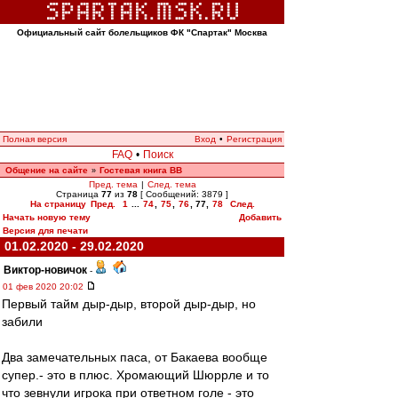
Официальный сайт болельщиков ФК "Спартак" Москва
Полная версия
Вход
•
Регистрация
FAQ
•
Поиск
Общение на сайте
Гостевая книга ВВ
»
Пред. тема
|
След. тема
Страница
77
из
78
[ Сообщений: 3879 ]
На страницу
Пред.
1
...
74
,
75
,
76
,
77
,
78
След.
Начать новую тему
Добавить
Версия для печати
01.02.2020 - 29.02.2020
Виктор-новичок
-
01 фев 2020 20:02
Первый тайм дыр-дыр, второй дыр-дыр, но
забили
Два замечательных паса, от Бакаева вообще
супер.- это в плюс. Хромающий Шюррле и то
что зевнули игрока при ответном голе - это