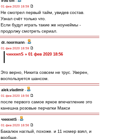
irod sm
-
01 фев 2020 18:59
Не смотрел первый тайм, увидев состав.
Узнал счёт только что.
Если будут играть такие же ноунеймы -
продолжу смотреть сериал.
dr. noormann
-
01 фев 2020 18:59
чннхнпS » 01 фев 2020 18:56
Это верно, Никита совсем не трус. Уверен,
воспользуется шансом.
alek.vladimir
-
01 фев 2020 18:56
после первого самое яркое впечатление это
канешна розовые перчатки Макси
чннхнпS
-
01 фев 2020 18:56
Бакалюк наглый, похоже. и 11 номер взял, и
вообще.