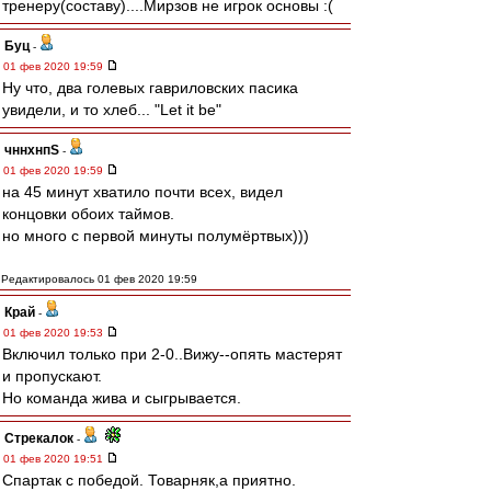
тренеру(составу)....Мирзов не игрок основы :(
Буц
-
01 фев 2020 19:59
Ну что, два голевых гавриловских пасика
увидели, и то хлеб... "Let it be"
чннхнпS
-
01 фев 2020 19:59
на 45 минут хватило почти всех, видел
концовки обоих таймов.
но много с первой минуты полумёртвых)))
Редактировалось 01 фев 2020 19:59
Край
-
01 фев 2020 19:53
Включил только при 2-0..Вижу--опять мастерят
и пропускают.
Но команда жива и сыгрывается.
Стрекалок
-
01 фев 2020 19:51
Спартак с победой. Товарняк,а приятно.