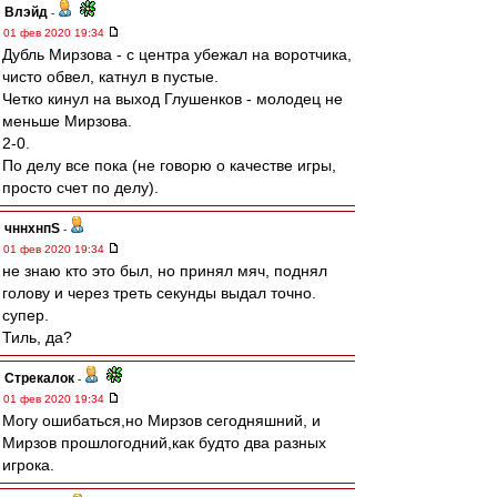
Влэйд
-
01 фев 2020 19:34
Дубль Мирзова - с центра убежал на воротчика,
чисто обвел, катнул в пустые.
Четко кинул на выход Глушенков - молодец не
меньше Мирзова.
2-0.
По делу все пока (не говорю о качестве игры,
просто счет по делу).
чннхнпS
-
01 фев 2020 19:34
не знаю кто это был, но принял мяч, поднял
голову и через треть секунды выдал точно.
супер.
Тиль, да?
Стрекалок
-
01 фев 2020 19:34
Могу ошибаться,но Мирзов сегодняшний, и
Мирзов прошлогодний,как будто два разных
игрока.