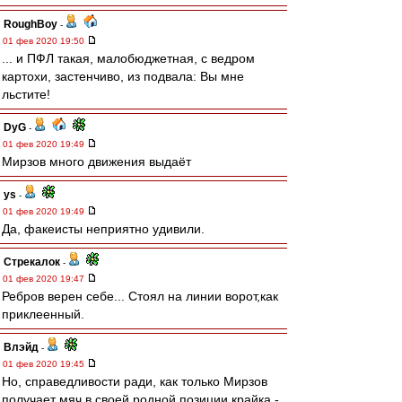
RoughBoy
-
01 фев 2020 19:50
... и ПФЛ такая, малобюджетная, с ведром
картохи, застенчиво, из подвала: Вы мне
льстите!
DyG
-
01 фев 2020 19:49
Мирзов много движения выдаёт
ys
-
01 фев 2020 19:49
Да, факеисты неприятно удивили.
Стрекалок
-
01 фев 2020 19:47
Ребров верен себе... Стоял на линии ворот,как
приклеенный.
Влэйд
-
01 фев 2020 19:45
Но, справедливости ради, как только Мирзов
получает мяч в своей родной позиции крайка -