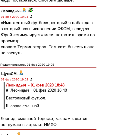
надо постараться. Смотрим дальше.
Леонидыч
-
01 фев 2020 19:04
«Импотентный футбол», который я наблюдаю
в который раз в исполнении ФКСМ, вслед за
Юрой «стимулирует» меня потратить время на
просмотр
«нового Терминатора». Там хотя бы есть шанс
не заснуть.
Редактировалось 01 фев 2020 19:05
ЩукаСМ
-
01 фев 2020 19:02
Леонидыч » 01 фев 2020 18:48
# Леонидыч » 01 фев 2020 18:48
Бестолковый футбол.
Шюррле смешной...
Леонид, смешной Тедеско, как нам кажется.
но, думаю выстрелит ИМХО