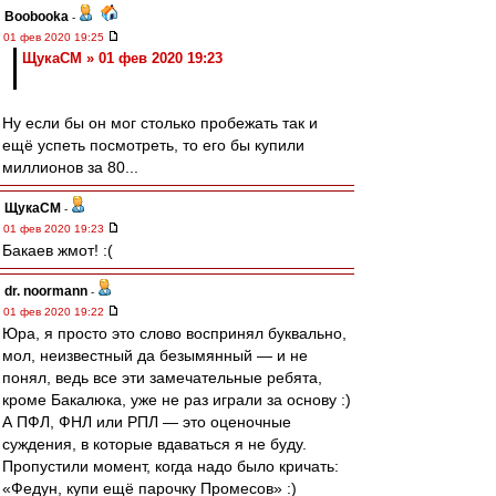
Boobooka
-
01 фев 2020 19:25
ЩукаСМ » 01 фев 2020 19:23
Ну если бы он мог столько пробежать так и
ещё успеть посмотреть, то его бы купили
миллионов за 80...
ЩукаСМ
-
01 фев 2020 19:23
Бакаев жмот! :(
dr. noormann
-
01 фев 2020 19:22
Юра, я просто это слово воспринял буквально,
мол, неизвестный да безымянный — и не
понял, ведь все эти замечательные ребята,
кроме Бакалюка, уже не раз играли за основу :)
А ПФЛ, ФНЛ или РПЛ — это оценочные
суждения, в которые вдаваться я не буду.
Пропустили момент, когда надо было кричать:
«Федун, купи ещё парочку Промесов» :)