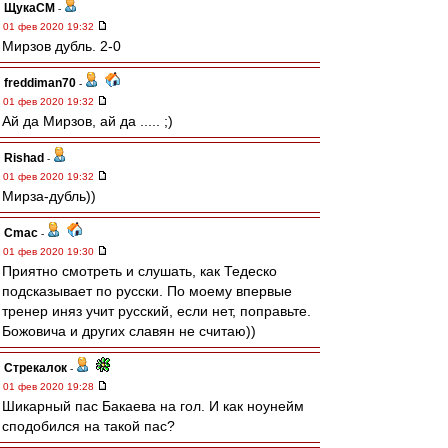
ЩукаСМ
-
01 фев 2020 19:32
Мирзов дубль. 2-0
freddiman70
-
01 фев 2020 19:32
Ай да Мирзов, ай да ..... ;)
Rishad
-
01 фев 2020 19:32
Мирза-дубль))
Cmac
-
01 фев 2020 19:30
Приятно смотреть и слушать, как Тедеско
подсказывает по русски. По моему впервые
тренер иняз учит русский, если нет, поправьте.
Божовича и других славян не считаю))
Стрекалок
-
01 фев 2020 19:28
Шикарный пас Бакаева на гол. И как ноунейм
сподобился на такой пас?