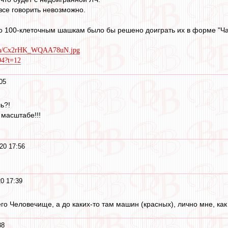
все говорить невозможно.
по 100-клеточным шашкам было бы решено доиграть их в форме "Ча
edia/Cx2rHK_WQAA78uN.jpg
94?t=12
05
ь?!
масштабе!!!
20 17:56
0 17:39
о Человечище, а до каких-то там машин (красных), лично мне, как 
38