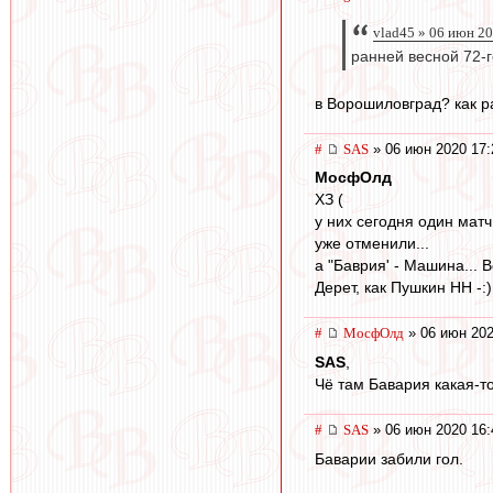
vlad45 » 06 июн 20
ранней весной 72-г
в Ворошиловград? как р
#
SAS
» 06 июн 2020 17:
МосфОлд
ХЗ (
у них сегодня один матч
уже отменили...
а "Баврия' - Машина... 
Дерет, как Пушкин НН -:)
#
МосфОлд
» 06 июн 202
SAS
,
Чё там Бавария какая-то.
#
SAS
» 06 июн 2020 16:
Баварии забили гол.