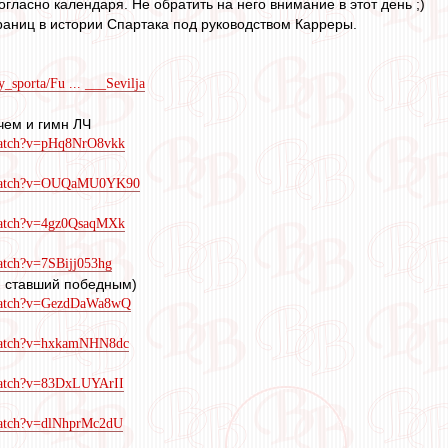
гласно календаря. Не обратить на него внимание в этот день ;)
раниц в истории Спартака под руководством Карреры.
y_sporta/Fu ... ___Sevilja
ем и гимн ЛЧ
watch?v=pHq8NrO8vkk
/watch?v=OUQaMU0YK90
watch?v=4gz0QsaqMXk
atch?v=7SBijj053hg
и ставший победным)
/watch?v=GezdDaWa8wQ
/watch?v=hxkamNHN8dc
watch?v=83DxLUYArII
watch?v=dlNhprMc2dU