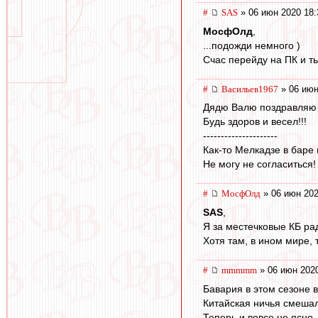
#
SAS
» 06 июн 2020 18:
МосфОлд
,
...подожди немного )
Счас перейду на ПК и ты..
#
Васильев1967
» 06 июн
Дядю Валю поздравляю 
Будь здоров и весел!!!
---------------------
Как-то Мелкадзе в баре 
Не могу не согласиться!
#
МосфОлд
» 06 июн 202
SAS
,
Я за местечковые КБ рад
Хотя там, в ином мире,
#
mmmmm
» 06 июн 2020
Бавария в этом сезоне 
Китайская ничья смеша
Теперь и вовсе не ясно,