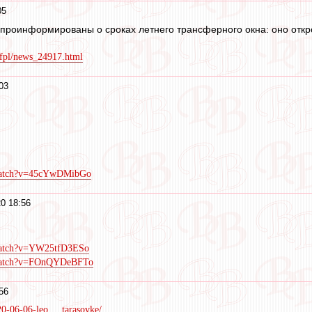
05
 проинформированы о сроках летнего трансферного окна: оно откро
/rfpl/news_24917.html
03
/watch?v=45cYwDMibGo
0 18:56
watch?v=YW25tfD3ESo
/watch?v=FOnQYDeBFTo
56
0-06-06-leo ... tarasovke/