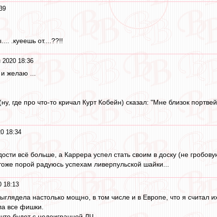
39
.. .куеешь от....??!!
 2020 18:36
и желаю ...
(ну, где про что-то кричал Курт Кобейн) сказал: "Мне близок портвей
0 18:34
ости всё больше, а Каррера успел стать своим в доску (не гробову
 тоже порой радуюсь успехам ливерпульской шайки...
 18:13
выглядела настолько мощно, в том числе и в Европе, что я считал 
ла все фишки.
 что будет с недоигранной ЛЧ.