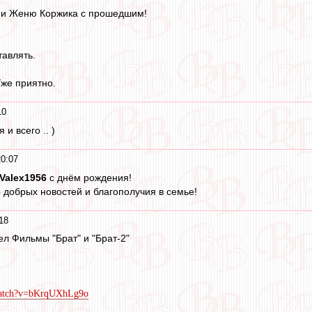
 и Женю Коржика с прошедшим!
тавлять.
Уже приятно.
10
 и всего .. )
0:07
Valex1956
с днём рождения!
 добрых новостей и благополучия в семье!
18
рел Фильмы "Брат" и "Брат-2"
watch?v=bKrqUXhLg9o