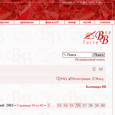
орумы
прогнозы
фан-клуб
юмор
музей
ссылки
Расширенный поиск
FAQ
Регистрация
Вход
Календарь ВВ
56
ий: 2963 •
Страница
56
из
60
•
1
...
53
54
55
57
58
59
60