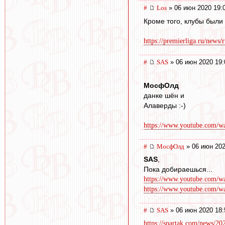
#
Los
» 06 июн 2020 19:
Кроме того, клубы были
https://premierliga.ru/news
#
SAS
» 06 июн 2020 19:
МосфОлд
данке шён и
Алаверды :-)
https://www.youtube.com
#
МосфОлд
» 06 июн 202
SAS
,
Пока добираешься...
https://www.youtube.com/
https://www.youtube.com
#
SAS
» 06 июн 2020 18:
https://spartak.com/news/202