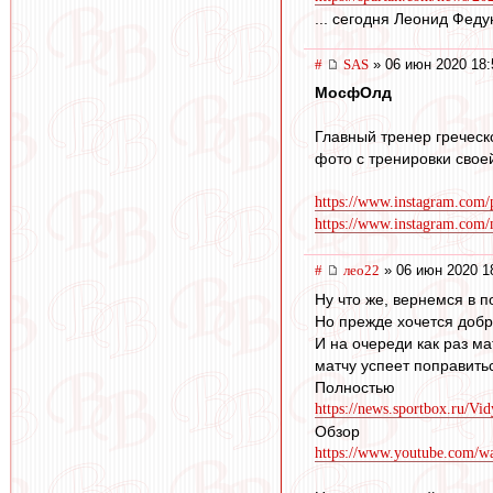
... сегодня Леонид Феду
#
SAS
» 06 июн 2020 18:
МосфОлд
Главный тренер греческ
фото с тренировки свое
https://www.instagram.com
https://www.instagram.com/m
#
лео22
» 06 июн 2020 1
Ну что же, вернемся в 
Но прежде хочется добр
И на очереди как раз м
матчу успеет поправить
Полностью
https://news.sportbox.ru/Vid
Обзор
https://www.youtube.com/