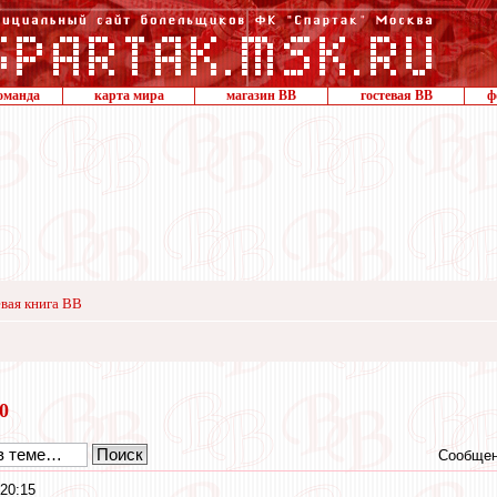
оманда
карта мира
магазин ВВ
гостевая ВВ
ф
вая книга ВВ
20
Сообщен
20:15