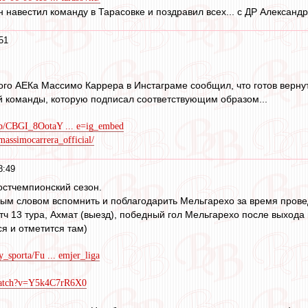
н навестил команду в Тарасовке и поздравил всех... с ДР Александра
51
ого АЕКа Массимо Каррера в Инстаграме сообщил, что готов вернуть
й команды, которую подписал соответствующим образом...
/p/CBGI_8OotaY ... e=ig_embed
assimocarrera_official/
8:49
постчемпионский сезон.
ым словом вспомнить и поблагодарить Мельгарехо за время прове
атч 13 тура, Ахмат (выезд), победный гол Мельгарехо после выход
ся и отметится там)
y_sporta/Fu ... emjer_liga
watch?v=Y5k4C7rR6X0