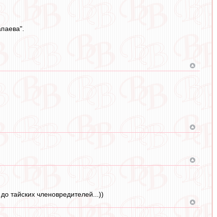
паева".
до тайских членовредителей...))