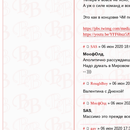
А уж о силе команд и во
Это как в концовке ЧМ 
https://pbs.twimg.com/m
https://youtu.be/YFF6buz5J
#
SAS
» 06 июн 2020 18:
МосфОлд
,
Аполитично рассуждаеш
Надо думать в Мировом 
--:)))
#
RoughBoy
» 06 июн 20
Валентина с Днюхой!
#
МосфОлд
» 06 июн 202
SAS
,
Массимо это прежде всег
#
gav
» 06 июн 2020 17: