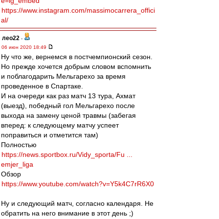
e=ig_embed
https://www.instagram.com/massimocarrera_offici
al/
лео22
-
06 июн 2020 18:49
Ну что же, вернемся в постчемпионский сезон.
Но прежде хочется добрым словом вспомнить
и поблагодарить Мельгарехо за время
проведенное в Спартаке.
И на очереди как раз матч 13 тура, Ахмат
(выезд), победный гол Мельгарехо после
выхода на замену ценой травмы (забегая
вперед: к следующему матчу успеет
поправиться и отметится там)
Полностью
https://news.sportbox.ru/Vidy_sporta/Fu ...
emjer_liga
Обзор
https://www.youtube.com/watch?v=Y5k4C7rR6X0
Ну и следующий матч, согласно календаря. Не
обратить на него внимание в этот день ;)