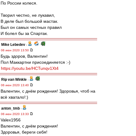
По России колеся.
Творил честно, не лукавил,
В деле был большой мастак.
Был он самых честных правил
И болел бы за Спартак.
Mike Lebedev
-
06 июн 2020 13:50
Будь здоров, Валентин!
Пол Маккартни присоединяется :-)
https://youtu.be/HCTunqv1Xt4
Rip van Winkle
-
06 июн 2020 13:40
Валентин, с днём рождения! Здоровья, чтоб на
всё хватало!:)
anton_tmb
-
06 июн 2020 13:33
Valex1956
Валентин, с днём рождения!
Здоровья, береги себя!