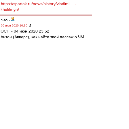
https://spartak.ru/news/history/vladimi ... -
khokkeya/
SAS
-
06 июн 2020 10:30
ОСТ » 04 июн 2020 23:52
Антон (Авверс), как найти твой пассаж о ЧМ
2006 в Германии,....
....//////...
ищи ВВот здесь
http://spartak.msk.ru/gb.sema?a=search& ...
&limit=500
... я нашёл :-)
896339) Авверс 2006-06-19 20:12:43
Кто как болеет на ЧМИГе или матчу дня
посвящается.
....
Настальжи... Бляяя....