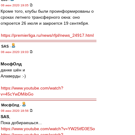
06 июн 2020 19:05
Кроме того, клубы были проинформированы о
сроках летнего трансферного окна: оно
откроется 26 июля и закроется 19 сентября.
https://premierliga.ru/news/rfpl/news_24917.html
SAS
-
06 июн 2020 19:03
МосфОлд
данке шён и
Алаверды :-)
https://www.youtube.com/watch?
v=45cYwDMibGo
МосфОлд
-
06 июн 2020 18:56
SAS
,
Пока добираешься...
https://www.youtube.com/watch?v=YW25tfD3ESo
https://www.youtube.com/watch?