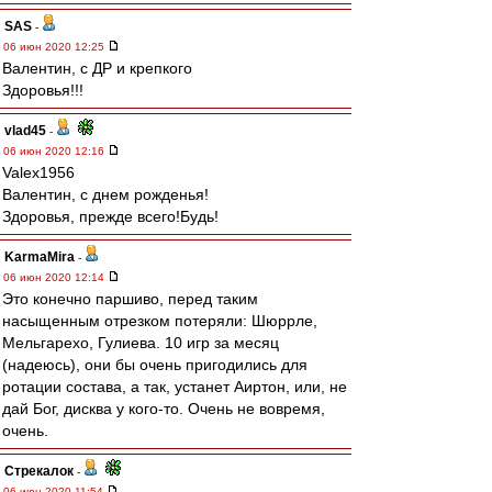
SAS
-
06 июн 2020 12:25
Валентин, с ДР и крепкого
Здоровья!!!
vlad45
-
06 июн 2020 12:16
Valex1956
Валентин, с днем рожденья!
Здоровья, прежде всего!Будь!
KarmaMira
-
06 июн 2020 12:14
Это конечно паршиво, перед таким
насыщенным отрезком потеряли: Шюррле,
Мельгарехо, Гулиева. 10 игр за месяц
(надеюсь), они бы очень пригодились для
ротации состава, а так, устанет Аиртон, или, не
дай Бог, дисква у кого-то. Очень не вовремя,
очень.
Стрекалок
-
06 июн 2020 11:54