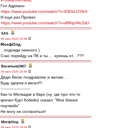
v=hxkamNHN8dc
Гол Адриано
https://www.youtube.com/watch?v=83DxLUYArII
И еще раз Промес
https://www.youtube.com/watch?v=dlNhprMc2dU
SAS
-
06 июн 2020 18:39
МосфОлд
,
...подожди немного )
Счас перейду на ПК и ты.... .куеешь от....??!!
Васильев1967
-
06 июн 2020 18:36
Дядю Валю поздравляю и желаю ...
Будь здоров и весел!!!
---------------------
Как-то Мелкадзе в баре (ну, где про что-то
кричал Курт Кобейн) сказал: "Мне близок
портвейн"
Не могу не согласиться!
МосфОлд
-
06 июн 2020 18:34