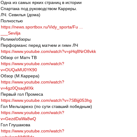
Одна из самых ярких страниц в истории
Спартака под руководством Карреры.
ЛЧ. Севилья (дома)
Полностью
https://news.sportbox.ru/Vidy_sporta/Fu ...
___Sevilja
Ролики/обзоры
Перформанс перед матчем и гимн ЛЧ
https://www.youtube.com/watch?v=pHq8NrO8vkk
Обзор от Матч ТВ
https://www.youtube.com/watch?
v=OUQaMU0YK90
Обзор (М.Каррера)
https://www.youtube.com/watch?
v=4gz0QsaqMXk
Первый гол Промеса
https://www.youtube.com/watch?v=7SBijj053hg
Гол Мельгарехо (по сути ставший победным)
https://www.youtube.com/watch?
v=GezdDaWa8wQ
Гол Глушакова
https://www.youtube.com/watch?