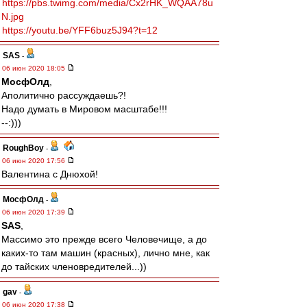
https://pbs.twimg.com/media/Cx2rHK_WQAA78u
N.jpg
https://youtu.be/YFF6buz5J94?t=12
SAS
-
06 июн 2020 18:05
МосфОлд
,
Аполитично рассуждаешь?!
Надо думать в Мировом масштабе!!!
--:)))
RoughBoy
-
06 июн 2020 17:56
Валентина с Днюхой!
МосфОлд
-
06 июн 2020 17:39
SAS
,
Массимо это прежде всего Человечище, а до
каких-то там машин (красных), лично мне, как
до тайских членовредителей...))
gav
-
06 июн 2020 17:38