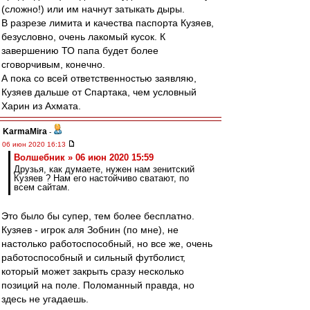
(сложно!) или им начнут затыкать дыры.
В разрезе лимита и качества паспорта Кузяев,
безусловно, очень лакомый кусок. К
завершению ТО папа будет более
сговорчивым, конечно.
А пока со всей ответственностью заявляю,
Кузяев дальше от Спартака, чем условный
Харин из Ахмата.
KarmaMira
-
06 июн 2020 16:13
Волшебник » 06 июн 2020 15:59
Друзья, как думаете, нужен нам зенитский
Кузяев ? Нам его настойчиво сватают, по
всем сайтам.
Это было бы супер, тем более бесплатно.
Кузяев - игрок аля Зобнин (по мне), не
настолько работоспособный, но все же, очень
работоспособный и сильный футболист,
который может закрыть сразу несколько
позиций на поле. Поломанный правда, но
здесь не угадаешь.