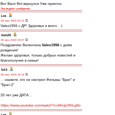
Вот Вася flint вернулся.Уже приятно.
Последнее сообщение
Los
-
06 июн 2020 20:10
Valex1956 с ДР! Здоровья и всего .. )
man26
-
06 июн 2020 20:07
Поздравляю Валентина
Valex1956
с днём
рождения!
Желаю здоровья, только добрых новостей и
благополучия в семье!
SAS
-
06 июн 2020 19:18
... скажите, кто не смотрел Фильмы "Брат" и
"Брат-2"
20 лет уже ДАТА...
https://www.youtube.com/watch?v=bKrqUXhLg9o
Los
-