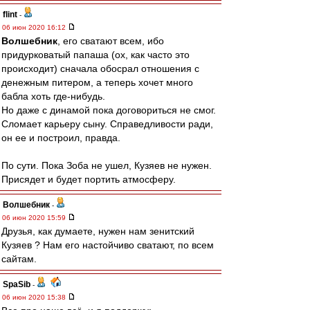
flint
-
06 июн 2020 16:12
Волшебник
, его сватают всем, ибо
придурковатый папаша (ох, как часто это
происходит) сначала обосрал отношения с
денежным питером, а теперь хочет много
бабла хоть где-нибудь.
Но даже с динамой пока договориться не смог.
Сломает карьеру сыну. Справедливости ради,
он ее и построил, правда.
По сути. Пока Зоба не ушел, Кузяев не нужен.
Присядет и будет портить атмосферу.
Волшебник
-
06 июн 2020 15:59
Друзья, как думаете, нужен нам зенитский
Кузяев ? Нам его настойчиво сватают, по всем
сайтам.
SpaSib
-
06 июн 2020 15:38