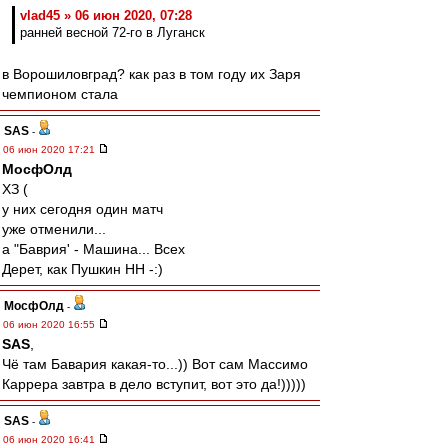
vlad45 » 06 июн 2020, 07:28
ранней весной 72-го в Луганск
в Ворошиловград? как раз в том году их Заря
чемпионом стала
SAS
-
06 июн 2020 17:21
МосфОлд
ХЗ (
у них сегодня один матч
уже отменили...
а "Баврия' - Машина... Всех
Дерет, как Пушкин НН -:)
МосфОлд
-
06 июн 2020 16:55
SAS
,
Чё там Бавария какая-то...)) Вот сам Массимо
Каррера завтра в дело вступит, вот это да!)))))
SAS
-
06 июн 2020 16:41