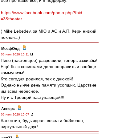
Все про наше всё, и я поддержу:
https://www.facebook.com/photo.php?fbid ...
=3&theater
( Mike Lebedev, за МЮ и АС и А.П. Керн низкий
поклон...)
МосфОлд
-
06 июн 2020 15:11
Пиво (настоящее) разрешили, теперь заживём!
Ещё бы с сосисками дело поправить и вообще
коммунизм!
Кто сегодня родился, тех с днюхой!
Однако нынче день памяти усопших. Царствие
им всем небесное.
Ну и с Троицей наступающей!!!
Авверс
-
06 июн 2020 15:07
Валентин, будь здрав, весел и беЗпечен,
виртуальный друг!