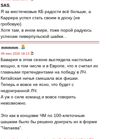
SAS
,
Я за местечковые КБ радости всё больше, а
Каррера успел стать своим в доску (не
гробовую).
Хотя там, в ином мире, тоже порой радуюсь
успехам ливерпульской шайки...
mmmmm
-
06 июн 2020 18:13
Бавария в этом сезоне выглядела настолько
мощно, в том числе и в Европе, что я считал их
главными претендентами на победу в ЛЧ.
Китайская ничья смешала все фишки.
Теперь и вовсе не ясно, что будет с
недоигранной ЛЧ.
А уж о силе команд и вовсе говорить
невозможно.
Это как в концовке ЧМ по 100-клеточным
шашкам было бы решено доиграть их в форме
"Чапаева".