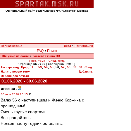
Официальный сайт болельщиков ФК "Спартак" Москва
Полная версия
Вход
•
Регистрация
FAQ
•
Поиск
Общение на сайте
Гостевая книга ВВ
»
Пред. тема
|
След. тема
Страница
56
из
60
[ Сообщений: 2963 ]
На страницу
Пред.
1
...
53
,
54
,
55
,
56
,
57
,
58
,
59
,
60
След.
Начать новую тему
Добавить
Версия для печати
01.06.2020 - 30.06.2020
авоська
-
06 июн 2020 20:15
Валю 56 с наступившим и Женю Коржика с
прошедшим!
Очень крутые спартачи.
Возвращайтесь.
Нельзя нас тут одних оставлять.