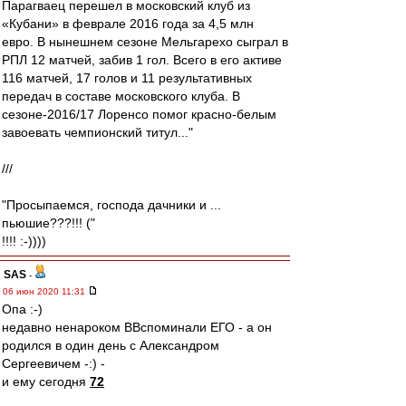
Парагваец перешел в московский клуб из
«Кубани» в феврале 2016 года за 4,5 млн
евро. В нынешнем сезоне Мельгарехо сыграл в
РПЛ 12 матчей, забив 1 гол. Всего в его активе
116 матчей, 17 голов и 11 результативных
передач в составе московского клуба. В
сезоне-2016/17 Лоренсо помог красно-белым
завоевать чемпионский титул..."
///
"Просыпаемся, господа дачники и ...
пьюшие???!!! ("
!!!! :-))))
SAS
-
06 июн 2020 11:31
Опа :-)
недавно ненароком ВВспоминали ЕГО - а он
родился в один день с Александром
Сергеевичем -:) -
и ему сегодня
72