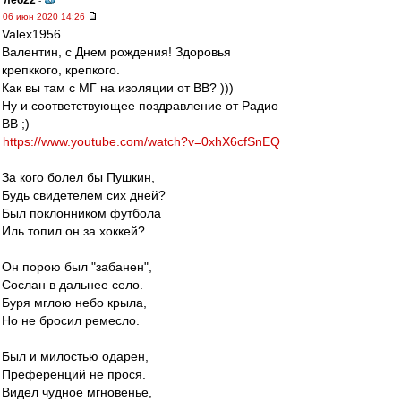
лео22
-
06 июн 2020 14:26
Valex1956
Валентин, с Днем рождения! Здоровья
крепккого, крепкого.
Как вы там с МГ на изоляции от ВВ? )))
Ну и соответствующее поздравление от Радио
ВВ ;)
https://www.youtube.com/watch?v=0xhX6cfSnEQ
За кого болел бы Пушкин,
Будь свидетелем сих дней?
Был поклонником футбола
Иль топил он за хоккей?
Он порою был "забанен",
Сослан в дальнее село.
Буря мглою небо крыла,
Но не бросил ремесло.
Был и милостью одарен,
Преференций не прося.
Видел чудное мгновенье,