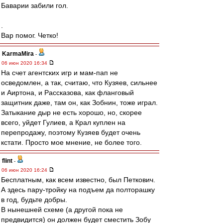
Баварии забили гол.
.
Вар помог. Четко!
KarmaMira
-
06 июн 2020 16:34
На счет агентских игр и мам-пап не
осведомлен, а так, считаю, что Кузяев, сильнее
и Аиртона, и Рассказова, как фланговый
защитник даже, там он, как Зобнин, тоже играл.
Затыкание дыр не есть хорошо, но, скорее
всего, уйдет Гулиев, а Крал куплен на
перепродажу, поэтому Кузяев будет очень
кстати. Просто мое мнение, не более того.
flint
-
06 июн 2020 16:24
Бесплатным, как всем известно, был Петкович.
А здесь пару-тройку на подъем да полторашку
в год, будьте добры.
В нынешней схеме (а другой пока не
предвидится) он должен будет сместить Зобу