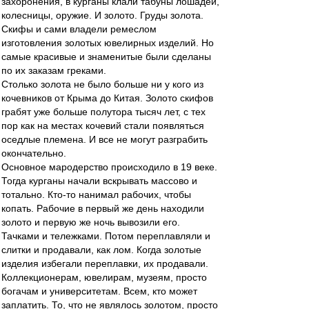
захоронения, в курганы клали табуны лошадей,
колесницы, оружие. И золото. Груды золота.
Скифы и сами владели ремеслом
изготовления золотых ювелирных изделий. Но
самые красивые и знаменитые были сделаны
по их заказам греками.
Столько золота не было больше ни у кого из
кочевников от Крыма до Китая. Золото скифов
грабят уже больше полутора тысяч лет, с тех
пор как на местах кочевий стали появляться
оседлые племена. И все не могут разграбить
окончательно.
Основное мародерство происходило в 19 веке.
Тогда курганы начали вскрывать массово и
тотально. Кто-то нанимал рабочих, чтобы
копать. Рабочие в первый же день находили
золото и первую же ночь вывозили его.
Тачками и тележками. Потом переплавляли и
слитки и продавали, как лом. Когда золотые
изделия избегали переплавки, их продавали.
Коллекционерам, ювелирам, музеям, просто
богачам и университетам. Всем, кто может
заплатить. То, что не являлось золотом, просто