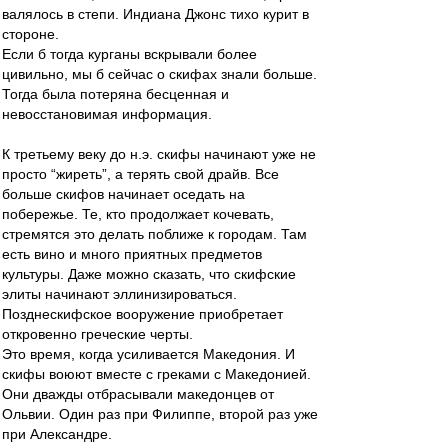
валялось в степи. Индиана Джонс тихо курит в
стороне.
Если б тогда курганы вскрывали более
цивильно, мы б сейчас о скифах знали больше.
Тогда была потеряна бесценная и
невосстановимая информация.
К третьему веку до н.э. скифы начинают уже не
просто “жиреть”, а терять свой драйв. Все
больше скифов начинает оседать на
побережье. Те, кто продолжает кочевать,
стремятся это делать поближе к городам. Там
есть вино и много приятных предметов
культуры. Даже можно сказать, что скифские
элиты начинают эллинизироваться.
Позднескифское вооружение приобретает
откровенно греческие черты.
Это время, когда усиливается Македония. И
скифы воюют вместе с греками с Македонией.
Они дважды отбрасывали македонцев от
Ольвии. Один раз при Филиппе, второй раз уже
при Александре.