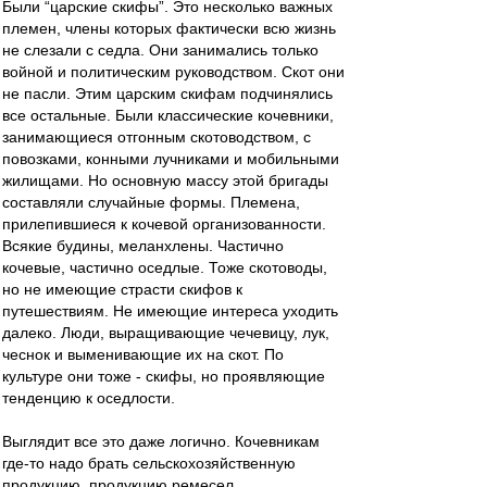
Были “царские скифы”. Это несколько важных
племен, члены которых фактически всю жизнь
не слезали с седла. Они занимались только
войной и политическим руководством. Скот они
не пасли. Этим царским скифам подчинялись
все остальные. Были классические кочевники,
занимающиеся отгонным скотоводством, с
повозками, конными лучниками и мобильными
жилищами. Но основную массу этой бригады
составляли случайные формы. Племена,
прилепившиеся к кочевой организованности.
Всякие будины, меланхлены. Частично
кочевые, частично оседлые. Тоже скотоводы,
но не имеющие страсти скифов к
путешествиям. Не имеющие интереса уходить
далеко. Люди, выращивающие чечевицу, лук,
чеснок и выменивающие их на скот. По
культуре они тоже - скифы, но проявляющие
тенденцию к оседлости.
Выглядит все это даже логично. Кочевникам
где-то надо брать сельскохозяйственную
продукцию, продукцию ремесел.