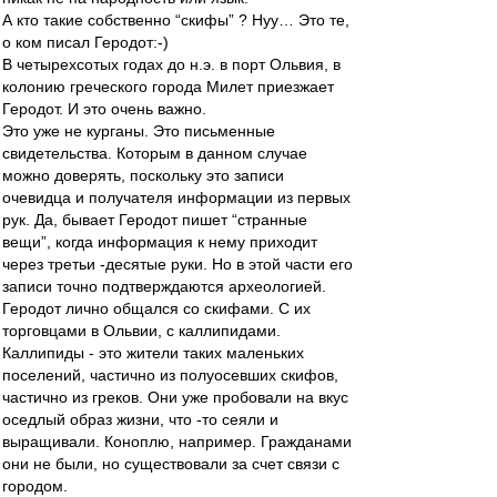
А кто такие собственно “скифы” ? Нуу… Это те,
о ком писал Геродот:-)
В четырехсотых годах до н.э. в порт Ольвия, в
колонию греческого города Милет приезжает
Геродот. И это очень важно.
Это уже не курганы. Это письменные
свидетельства. Которым в данном случае
можно доверять, поскольку это записи
очевидца и получателя информации из первых
рук. Да, бывает Геродот пишет “странные
вещи”, когда информация к нему приходит
через третьи -десятые руки. Но в этой части его
записи точно подтверждаются археологией.
Геродот лично общался со скифами. С их
торговцами в Ольвии, с каллипидами.
Каллипиды - это жители таких маленьких
поселений, частично из полуосевших скифов,
частично из греков. Они уже пробовали на вкус
оседлый образ жизни, что -то сеяли и
выращивали. Коноплю, например. Гражданами
они не были, но существовали за счет связи с
городом.