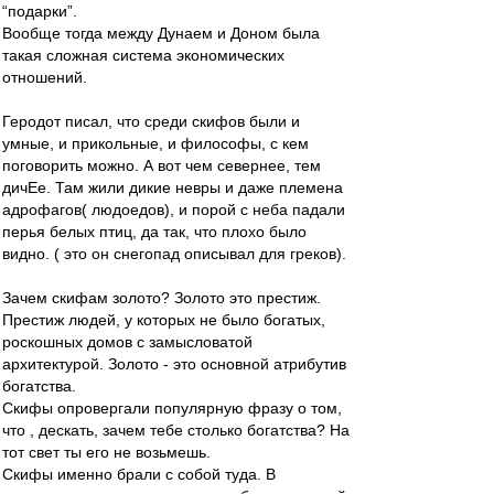
“подарки”.
Вообще тогда между Дунаем и Доном была
такая сложная система экономических
отношений.
Геродот писал, что среди скифов были и
умные, и прикольные, и философы, с кем
поговорить можно. А вот чем севернее, тем
дичЕе. Там жили дикие невры и даже племена
адрофагов( людоедов), и порой с неба падали
перья белых птиц, да так, что плохо было
видно. ( это он снегопад описывал для греков).
Зачем скифам золото? Золото это престиж.
Престиж людей, у которых не было богатых,
роскошных домов с замысловатой
архитектурой. Золото - это основной атрибутив
богатства.
Скифы опровергали популярную фразу о том,
что , дескать, зачем тебе столько богатства? На
тот свет ты его не возьмешь.
Скифы именно брали с собой туда. В