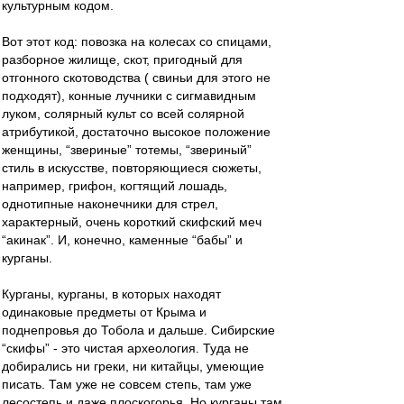
культурным кодом.
Вот этот код: повозка на колесах со спицами,
разборное жилище, скот, пригодный для
отгонного скотоводства ( свиньи для этого не
подходят), конные лучники с сигмавидным
луком, солярный культ со всей солярной
атрибутикой, достаточно высокое положение
женщины, “звериные” тотемы, “звериный”
стиль в искусстве, повторяющиеся сюжеты,
например, грифон, когтящий лошадь,
однотипные наконечники для стрел,
характерный, очень короткий скифский меч
“акинак”. И, конечно, каменные “бабы” и
курганы.
Курганы, курганы, в которых находят
одинаковые предметы от Крыма и
поднепровья до Тобола и дальше. Сибирские
“скифы” - это чистая археология. Туда не
добирались ни греки, ни китайцы, умеющие
писать. Там уже не совсем степь, там уже
лесостепь и даже плоскогорья. Но курганы там