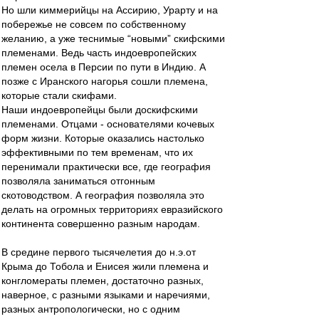
Но шли киммерийцы на Ассирию, Урарту и на
побережье не совсем по собственному
желанию, а уже теснимые “новыми” скифскими
племенами. Ведь часть индоевропейских
племен осела в Персии по пути в Индию. А
позже с Иранского нагорья сошли племена,
которые стали скифами.
Наши индоевропейцы были доскифскими
племенами. Отцами - основателями кочевых
форм жизни. Которые оказались настолько
эффективными по тем временам, что их
перенимали практически все, где география
позволяла заниматься отгонным
скотоводством. А география позволяла это
делать на огромных территориях евразийского
континента совершенно разным народам.
В средине первого тысячелетия до н.э.от
Крыма до Тобола и Енисея жили племена и
конгломераты племен, достаточно разных,
наверное, с разными языками и наречиями,
разных антропологически, но с одним