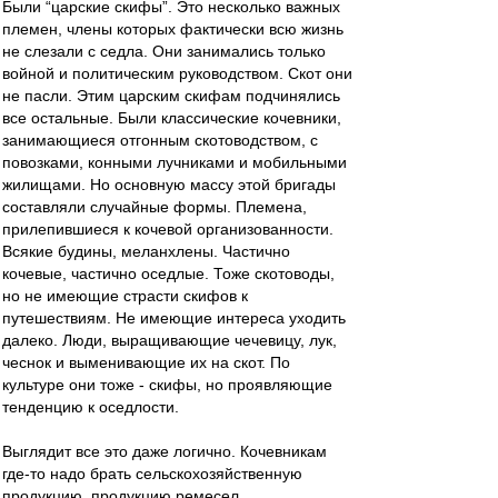
Были “царские скифы”. Это несколько важных
племен, члены которых фактически всю жизнь
не слезали с седла. Они занимались только
войной и политическим руководством. Скот они
не пасли. Этим царским скифам подчинялись
все остальные. Были классические кочевники,
занимающиеся отгонным скотоводством, с
повозками, конными лучниками и мобильными
жилищами. Но основную массу этой бригады
составляли случайные формы. Племена,
прилепившиеся к кочевой организованности.
Всякие будины, меланхлены. Частично
кочевые, частично оседлые. Тоже скотоводы,
но не имеющие страсти скифов к
путешествиям. Не имеющие интереса уходить
далеко. Люди, выращивающие чечевицу, лук,
чеснок и выменивающие их на скот. По
культуре они тоже - скифы, но проявляющие
тенденцию к оседлости.
Выглядит все это даже логично. Кочевникам
где-то надо брать сельскохозяйственную
продукцию, продукцию ремесел.