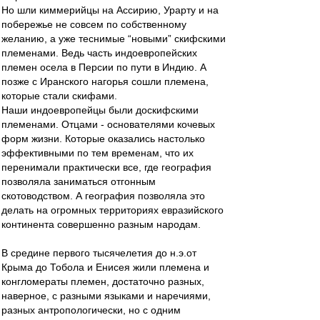
Но шли киммерийцы на Ассирию, Урарту и на
побережье не совсем по собственному
желанию, а уже теснимые “новыми” скифскими
племенами. Ведь часть индоевропейских
племен осела в Персии по пути в Индию. А
позже с Иранского нагорья сошли племена,
которые стали скифами.
Наши индоевропейцы были доскифскими
племенами. Отцами - основателями кочевых
форм жизни. Которые оказались настолько
эффективными по тем временам, что их
перенимали практически все, где география
позволяла заниматься отгонным
скотоводством. А география позволяла это
делать на огромных территориях евразийского
континента совершенно разным народам.
В средине первого тысячелетия до н.э.от
Крыма до Тобола и Енисея жили племена и
конгломераты племен, достаточно разных,
наверное, с разными языками и наречиями,
разных антропологически, но с одним