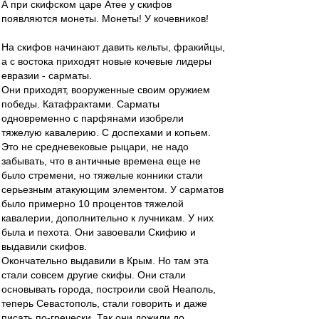
А при скифском царе Атее у скифов
появляются монеты. Монеты! У кочевников!
На скифов начинают давить кельты, фракийцы,
а с востока приходят новые кочевые лидеры
евразии - сарматы.
Они приходят, вооруженные своим оружием
победы. Катафрактами. Сарматы
одновременно с парфянами изобрели
тяжелую кавалерию. С доспехами и копьем.
Это не средневековые рыцари, не надо
забывать, что в античные времена еще не
было стремени, но тяжелые конники стали
серьезным атакующим элементом. У сарматов
было примерно 10 процентов тяжелой
кавалерии, дополнительно к лучникам. У них
была и пехота. Они завоевали Скифию и
выдавили скифов.
Окончательно выдавили в Крым. Но там эта
стали совсем другие скифы. Они стали
основывать города, построили свой Неаполь,
теперь Севастополь, стали говорить и даже
писать по-гречески. Так они дожили до