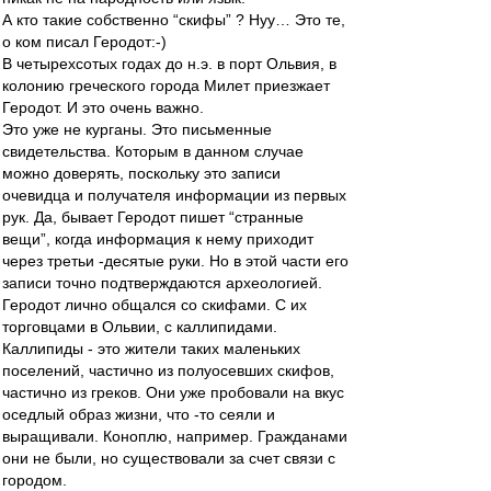
А кто такие собственно “скифы” ? Нуу… Это те,
о ком писал Геродот:-)
В четырехсотых годах до н.э. в порт Ольвия, в
колонию греческого города Милет приезжает
Геродот. И это очень важно.
Это уже не курганы. Это письменные
свидетельства. Которым в данном случае
можно доверять, поскольку это записи
очевидца и получателя информации из первых
рук. Да, бывает Геродот пишет “странные
вещи”, когда информация к нему приходит
через третьи -десятые руки. Но в этой части его
записи точно подтверждаются археологией.
Геродот лично общался со скифами. С их
торговцами в Ольвии, с каллипидами.
Каллипиды - это жители таких маленьких
поселений, частично из полуосевших скифов,
частично из греков. Они уже пробовали на вкус
оседлый образ жизни, что -то сеяли и
выращивали. Коноплю, например. Гражданами
они не были, но существовали за счет связи с
городом.