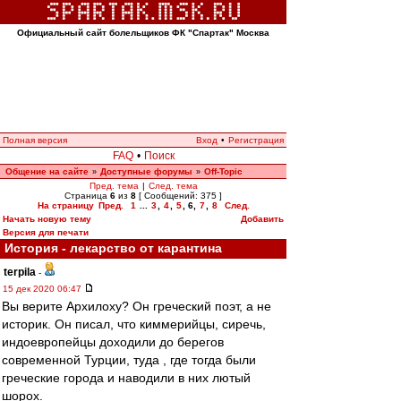
Официальный сайт болельщиков ФК "Спартак" Москва
Полная версия
Вход
•
Регистрация
FAQ
•
Поиск
Общение на сайте
Доступные форумы
Off-Topic
»
»
Пред. тема
|
След. тема
Страница
6
из
8
[ Сообщений: 375 ]
На страницу
Пред.
1
...
3
,
4
,
5
,
6
,
7
,
8
След.
Начать новую тему
Добавить
Версия для печати
История - лекарство от карантина
terpila
-
15 дек 2020 06:47
Вы верите Архилоху? Он греческий поэт, а не
историк. Он писал, что киммерийцы, сиречь,
индоевропейцы доходили до берегов
современной Турции, туда , где тогда были
греческие города и наводили в них лютый
шорох.