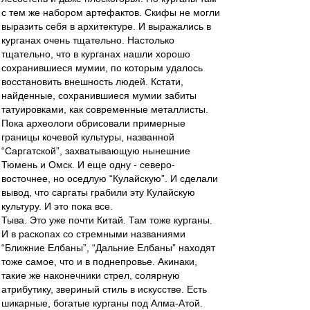
с тем же набором артефактов. Скифы не могли
выразить себя в архитектуре. И выражались в
курганах очень тщательно. Настолько
тщательно, что в курганах нашли хорошо
сохранившиеся мумии, по которым удалось
восстановить внешность людей. Кстати,
найденные, сохранившиеся мумии забиты
татуировками, как современные металлисты.
Пока археологи обрисовали примерные
границы кочевой культуры, названной
“Саргатской”, захватывающую нынешние
Тюмень и Омск. И еще одну - северо-
восточнее, но оседлую “Кулайскую”. И сделали
вывод, что саргаты грабили эту Кулайскую
культуру. И это пока все.
Тыва. Это уже почти Китай. Там тоже курганы.
И в раскопах со стремными названиями
“Ближние Елбаны”, “Дальние Елбаны” находят
тоже самое, что и в поднепровье. Акинаки,
такие же наконечники стрел, солярную
атрибутику, звериный стиль в искусстве. Есть
шикарные, богатые курганы под Алма-Атой.