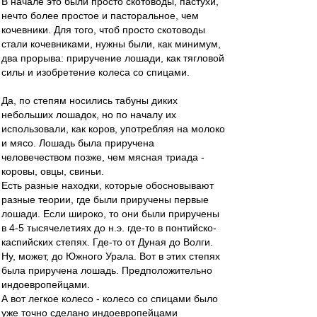
В начале это были просто скотоводы, пастухи,
нечто более простое и пасторальное, чем
кочевники. Для того, чтоб просто скотоводы
стали кочевниками, нужны были, как минимум,
два прорыва: приручение лошади, как тягловой
силы и изобретение колеса со спицами.
Да, по степям носились табуны диких
небольших лошадок, но по началу их
использовали, как коров, употребляя на молоко
и мясо. Лошадь была приручена
человечеством позже, чем мясная триада -
коровы, овцы, свиньи.
Есть разные находки, которые обосновывают
разные теории, где были приручены первые
лошади. Если широко, то они были приручены
в 4-5 тысячелетиях до н.э. где-то в понтийско-
каспийских степях. Где-то от Дуная до Волги.
Ну, может, до Южного Урала. Вот в этих степях
была приручена лошадь. Предположительно
индоевропейцами.
А вот легкое колесо - колесо со спицами было
уже точно сделано индоевропейцами