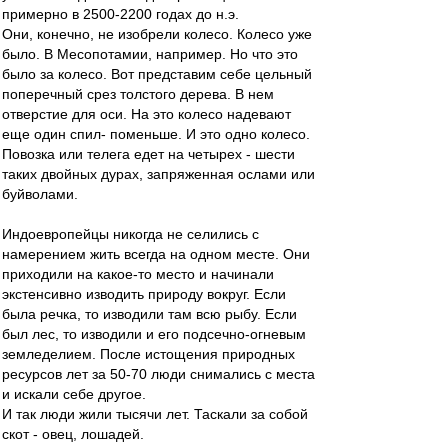
примерно в 2500-2200 годах до н.э.
Они, конечно, не изобрели колесо. Колесо уже
было. В Месопотамии, например. Но что это
было за колесо. Вот представим себе цельный
поперечный срез толстого дерева. В нем
отверстие для оси. На это колесо надевают
еще один спил- поменьше. И это одно колесо.
Повозка или телега едет на четырех - шести
таких двойных дурах, запряженная ослами или
буйволами.
Индоевропейцы никогда не селились с
намерением жить всегда на одном месте. Они
приходили на какое-то место и начинали
экстенсивно изводить природу вокруг. Если
была речка, то изводили там всю рыбу. Если
был лес, то изводили и его подсечно-огневым
земледелием. После истощения природных
ресурсов лет за 50-70 люди снимались с места
и искали себе другое.
И так люди жили тысячи лет. Таскали за собой
скот - овец, лошадей.