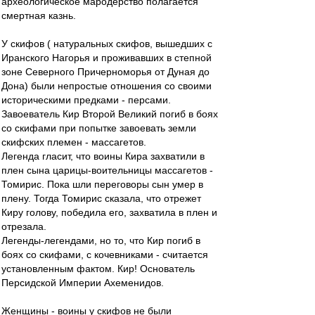
археологическое мародерство полагается
смертная казнь.
У скифов ( натуральных скифов, вышедших с
Иранского Нагорья и проживавших в степной
зоне Северного Причерноморья от Дуная до
Дона) были непростые отношения со своими
историческими предками - персами.
Завоеватель Кир Второй Великий погиб в боях
со скифами при попытке завоевать земли
скифских племен - массагетов.
Легенда гласит, что воины Кира захватили в
плен сына царицы-воительницы массагетов -
Томирис. Пока шли переговоры сын умер в
плену. Тогда Томирис сказала, что отрежет
Киру голову, победила его, захватила в плен и
отрезала.
Легенды-легендами, но то, что Кир погиб в
боях со скифами, с кочевниками - считается
установленным фактом. Кир! Основатель
Персидской Империи Ахеменидов.
Женщины - воины у скифов не были