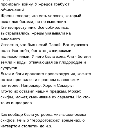
проиграли войну. У жрецов требуют
объяснений.
Жрецы говорят, что есть человек, который
поклялся богами, но не выполнил.
Клятвопреступник. Все собирались,
выстраивались, жрецы указывали на
виновного.
Известно, что был некий Папай. Бог мужского
пола. Бог неба, бог-отец с широкими
полномочиями. У него была жена Али - богиня
земли и воды, отвечающая за плодородие и
супругов.
Были и боги иранского происхождения, кое-кто
потом проявился и в раннем славянском
пантеоне. Например, Хорс и Семаргл.
Кто-то их оставил нашим предкам. Может,
скифы, может, сменившие их сарматы. Но кто-
то из индоариев.
Как вообще была устроена жизнь-экономика
скифов. Речь о “геродотовских” временах, о
четвертом столетии до н.э.