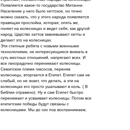
Появляется какое-то государство Митанни.
Население у него было хеттское, но точно
можно сказать, что у этого народа появляется
правящая прослойка, которая, опять же,
гоняет на колесницах и ведет себя, как другой
народ. Царство хаттов завоевывают хетты и
делают это на колесницах.
Эти степные ребята с новыми военными
технологиями, не интересующиеся вникать в
суть местных отношений, напрягают всех. И
все лихорадочно перенимают колесницы.
Семитское племя гиксосов, переняв
колесницы, вторгается в Египет. Египет сам не
слабый, но не знает, что делать, а эти на
колесницах его просто ушатывают в ноль. ( В
Библии отражено). Ну и сам Египет быстро
перенимает и усваивает колесницы. Потом все
египетские победы будут связаны с
колесницами. Мы до сих пор воспринимаем,
что Египет - это колесницы. И Новое царство -
большая, сильная империя тоже будет создана
силой колесниц.