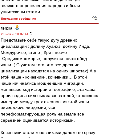
великого переселения народов и были
уничтожены готами.
Последнее сообщение
terpila
-
28 ноя 2020 07:14
Представьте себе такую дугу древних
цивилизаций : долину Хуанхэ, долину Инда,
Междуречье, Египет, Крит, позже
-Средиземноморье, получится почти обод
чаши. ( С учетом того, что все древние
цивилизации находятся на одних широтах) А в
этой чаше - кочевники, кочевники… В этой
чаше начинались мощнейшие миграции,
менявшие ход истории и географию; эта чаша
производила сильных завоевателей, строивших
империи между трех океанов; из этой чаши
начинались пандемии, чья
переформатирующая роль на земле все
серьёзней оценивается историками.
Кочевники стали кочевниками далеко не сразу.