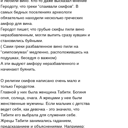
и любили вино. Кто-то даже высказал мнение
Геродоту, что греки “спаивали скифов”. В
самых бедных поселениях археологи
обязательно находили несколько греческих
амфор для вина.
Геродот пишет, что грубые скифы пили вино
неразбавленным, могли выпить сразу кувшин и
становились буйными.
( Сами греки разбавленное вино пили на
“симпозиумах” медленно, расположившись на
подушках, беседуя о важном)
А эти выдуют амфору неразбавленного и
начинают буянить.
О религии скифов написано очень мало и
только Геродотом.
Главной у них была женщина Табити. Богиня
огня, солнца, очага. А жрецами у нее были
женственные мужчины. Если мальчик с детства
ведет себя, как девочка - это значило, что
Табити его выбрала для служения себе.
Жрецы Табити занимались гаданием,
предсказанием и объяснениями. Например: