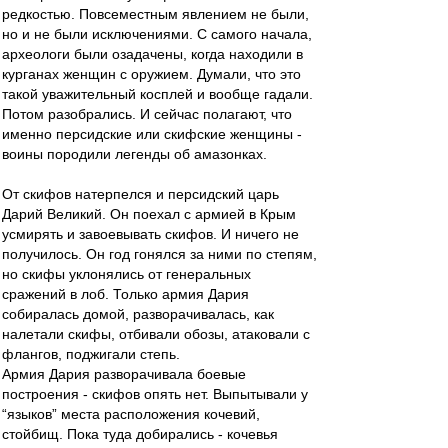
редкостью. Повсеместным явлением не были,
но и не были исключениями. С самого начала,
археологи были озадачены, когда находили в
курганах женщин с оружием. Думали, что это
такой уважительный косплей и вообще гадали.
Потом разобрались. И сейчас полагают, что
именно персидские или скифские женщины -
воины породили легенды об амазонках.
От скифов натерпелся и персидский царь
Дарий Великий. Он поехал с армией в Крым
усмирять и завоевывать скифов. И ничего не
получилось. Он год гонялся за ними по степям,
но скифы уклонялись от генеральных
сражений в лоб. Только армия Дария
собиралась домой, разворачивалась, как
налетали скифы, отбивали обозы, атаковали с
флангов, поджигали степь.
Армия Дария разворачивала боевые
построения - скифов опять нет. Выпытывали у
“языков” места расположения кочевий,
стойбищ. Пока туда добирались - кочевья