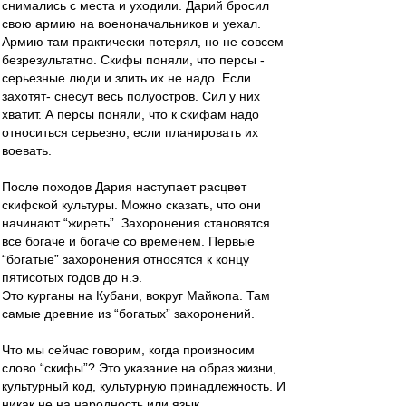
снимались с места и уходили. Дарий бросил
свою армию на военоначальников и уехал.
Армию там практически потерял, но не совсем
безрезультатно. Скифы поняли, что персы -
серьезные люди и злить их не надо. Если
захотят- снесут весь полуостров. Сил у них
хватит. А персы поняли, что к скифам надо
относиться серьезно, если планировать их
воевать.
После походов Дария наступает расцвет
скифской культуры. Можно сказать, что они
начинают “жиреть”. Захоронения становятся
все богаче и богаче со временем. Первые
“богатые” захоронения относятся к концу
пятисотых годов до н.э.
Это курганы на Кубани, вокруг Майкопа. Там
самые древние из “богатых” захоронений.
Что мы сейчас говорим, когда произносим
слово “скифы”? Это указание на образ жизни,
культурный код, культурную принадлежность. И
никак не на народность или язык.