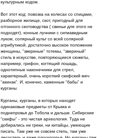
культурным кодом.
Вот этот код: повозка на колесах со спицами,
разборное жилище, скот, пригодный для
отгонного скотоводства ( свиньи для этого не
подходят), конные лучники с сигмавидным
луком, солярный культ со всей солярной
атрибутикой, достаточно высокое положение
женщины, “звериные” тотемы, “звериный”
стиль в искусстве, повторяющиеся сюжеты,
например, грифон, когтящий лошадь,
однотипные наконечники для стрел,
характерный, очень короткий скифский меч
“акинак”. И, конечно, каменные “бабы” и
курганы.
Курганы, курганы, в которых находят
одинаковые предметы от Крыма и
поднепровья до Тобола и дальше. Сибирские
“скифы” - это чистая археология. Туда не
добирались ни греки, ни китайцы, умеющие
писать. Там уже не совсем степь, там уже
лесостепь и даже плоскогорья. Но курганы там