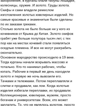
захоронения, в курганы клали табуны лошадей,
колесницы, оружие. И золото. Груды золота.
Скифы и сами владели ремеслом
изготовления золотых ювелирных изделий. Но
самые красивые и знаменитые были сделаны
по их заказам греками.
Столько золота не было больше ни у кого из
кочевников от Крыма до Китая. Золото скифов
грабят уже больше полутора тысяч лет, с тех
пор как на местах кочевий стали появляться
оседлые племена. И все не могут разграбить
окончательно.
Основное мародерство происходило в 19 веке.
Тогда курганы начали вскрывать массово и
тотально. Кто-то нанимал рабочих, чтобы
копать. Рабочие в первый же день находили
золото и первую же ночь вывозили его.
Тачками и тележками. Потом переплавляли и
слитки и продавали, как лом. Когда золотые
изделия избегали переплавки, их продавали.
Коллекционерам, ювелирам, музеям, просто
богачам и университетам. Всем, кто может
заплатить. То, что не являлось золотом, просто