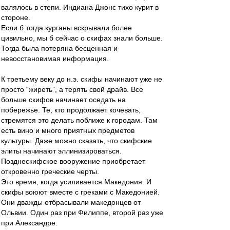
валялось в степи. Индиана Джонс тихо курит в
стороне.
Если б тогда курганы вскрывали более
цивильно, мы б сейчас о скифах знали больше.
Тогда была потеряна бесценная и
невосстановимая информация.
К третьему веку до н.э. скифы начинают уже не
просто “жиреть”, а терять свой драйв. Все
больше скифов начинает оседать на
побережье. Те, кто продолжает кочевать,
стремятся это делать поближе к городам. Там
есть вино и много приятных предметов
культуры. Даже можно сказать, что скифские
элиты начинают эллинизироваться.
Позднескифское вооружение приобретает
откровенно греческие черты.
Это время, когда усиливается Македония. И
скифы воюют вместе с греками с Македонией.
Они дважды отбрасывали македонцев от
Ольвии. Один раз при Филиппе, второй раз уже
при Александре.