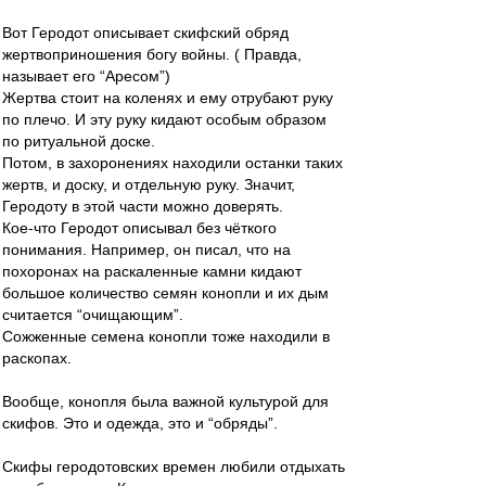
Вот Геродот описывает скифский обряд
жертвоприношения богу войны. ( Правда,
называет его “Аресом”)
Жертва стоит на коленях и ему отрубают руку
по плечо. И эту руку кидают особым образом
по ритуальной доске.
Потом, в захоронениях находили останки таких
жертв, и доску, и отдельную руку. Значит,
Геродоту в этой части можно доверять.
Кое-что Геродот описывал без чёткого
понимания. Например, он писал, что на
похоронах на раскаленные камни кидают
большое количество семян конопли и их дым
считается “очищающим”.
Сожженные семена конопли тоже находили в
раскопах.
Вообще, конопля была важной культурой для
скифов. Это и одежда, это и “обряды”.
Скифы геродотовских времен любили отдыхать