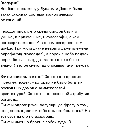
“подарки”.
Вообще тогда между Дунаем и Доном была
такая сложная система экономических
отношений.
Геродот писал, что среди скифов были и
умные, и прикольные, и философы, с кем
поговорить можно. А вот чем севернее, тем
дичЕе. Там жили дикие невры и даже племена
адрофагов( людоедов), и порой с неба падали
перья белых птиц, да так, что плохо было
видно. ( это он снегопад описывал для греков).
Зачем скифам золото? Золото это престиж.
Престиж людей, у которых не было богатых,
роскошных домов с замысловатой
архитектурой. Золото - это основной атрибутив
богатства.
Скифы опровергали популярную фразу о том,
что , дескать, зачем тебе столько богатства? На
тот свет ты его не возьмешь.
Скифы именно брали с собой туда. В