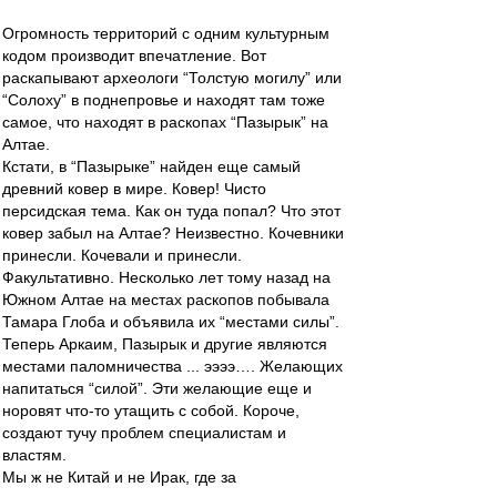
Огромность территорий с одним культурным
кодом производит впечатление. Вот
раскапывают археологи “Толстую могилу” или
“Солоху” в поднепровье и находят там тоже
самое, что находят в раскопах “Пазырык” на
Алтае.
Кстати, в “Пазырыке” найден еще самый
древний ковер в мире. Ковер! Чисто
персидская тема. Как он туда попал? Что этот
ковер забыл на Алтае? Неизвестно. Кочевники
принесли. Кочевали и принесли.
Факультативно. Несколько лет тому назад на
Южном Алтае на местах раскопов побывала
Тамара Глоба и объявила их “местами силы”.
Теперь Аркаим, Пазырык и другие являются
местами паломничества ... ээээ…. Желающих
напитаться “силой”. Эти желающие еще и
норовят что-то утащить с собой. Короче,
создают тучу проблем специалистам и
властям.
Мы ж не Китай и не Ирак, где за