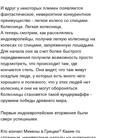
И вдруг у некоторых племен появляется
фантастическое, невероятное конкурентное
преимущество - легкое колесо со спицами.
Колесница. Легкая колесница.
А теперь смотрим, как расселялись
индоевропейцы, получив легкую колесницу на
колесах со спицами, запряженную лошадьми.
Для начала они за счет более быстрого
передвижения получили возможность просто
подсмотреть, что происходит там, где
кончается степь. Они видят, что там живут
оседлые люди, у которых есть много чего
хорошего и полезного, что у этих людей нет
колесниц и они не могут обороняться.
Колесницы становятся такой вундерваффе -
оружием победы древнего мира.
Первые индоевропейские вторжения были
сверх успешными.
Кто кончил Микены в Греции? Какие-то
странные, неизвестные народы на колесницах.