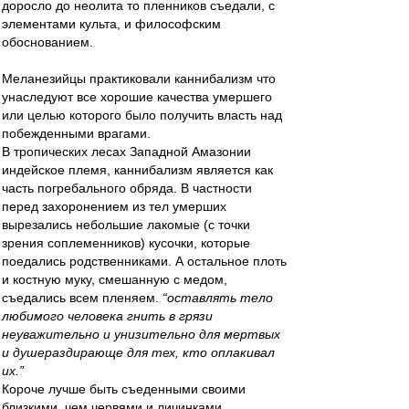
доросло до неолита то пленников съедали, с
элементами культа, и философским
обоснованием.
Меланезийцы практиковали каннибализм что
унаследуют все хорошие качества умершего
или целью которого было получить власть над
побежденными врагами.
В тропических лесах Западной Амазонии
индейское племя, каннибализм является как
часть погребального обряда. В частности
перед захоронением из тел умерших
вырезались небольшие лакомые (с точки
зрения соплеменников) кусочки, которые
поедались родственниками. А остальное плоть
и костную муку, смешанную с медом,
съедались всем пленяем.
“оставлять тело
любимого человека гнить в грязи
неуважительно и унизительно для мертвых
и душераздирающе для тех, кто оплакивал
их.”
Короче лучше быть съеденными своими
близкими, чем червями и личинками.