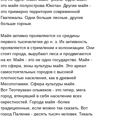
это майя полуострова Юкотан. Другие майя -
это примерно территория современной
Гватемалы. Одни больше лесные, другие
больше горные.
Майя активно проявляются со средины
первого тысячелетия до н. э. Их активность
проявляется в стремлении к колонизации. Они
стоят города, вырубают леса и продвигаются
на юг. Майя - это не одно государство. Майя -
это сфера, зоны культуры майя. Это ареал
самостоятельных городов с высокой
плотностью населения, как в древней
Месопотамии. Сфера культуры майя.
Вот Теотиуакан ольмеков - это гипер, мега
город, втянувший в себя население всех
окрестностей. Города майя -более
традиционные, если можно так сказать. Вот
город Паленке - десять тысяч человек. Тикаль
-большой город, тысяч 60. Но ему далеко до
глобальности Теотиуакана. Население майя
распространяется достаточно равномерно по