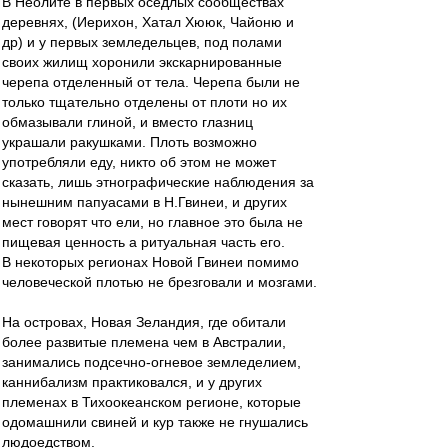
В Неолите в первых оседлых сообществах
деревнях, (Иерихон, Хатал Хююк, Чайоню и
др) и у первых земледельцев, под полами
своих жилищ хоронили экскарнированные
черепа отделенный от тела. Черепа были не
только тщательно отделены от плоти но их
обмазывали глиной, и вместо глазниц
украшали ракушками. Плоть возможно
употребляли еду, никто об этом не может
сказать, лишь этнографические наблюдения за
нынешним папуасами в Н.Гвинеи, и других
мест говорят что ели, но главное это была не
пищевая ценность а ритуальная часть его.
В некоторых регионах Новой Гвинеи помимо
человеческой плотью не брезговали и мозгами.
На островах, Новая Зеландия, где обитали
более развитые племена чем в Австралии,
занимались подсечно-огневое земледелием,
каннибализм практиковался, и у других
племенах в Тихоокеанском регионе, которые
одомашнили свиней и кур также не гнушались
людоедством.