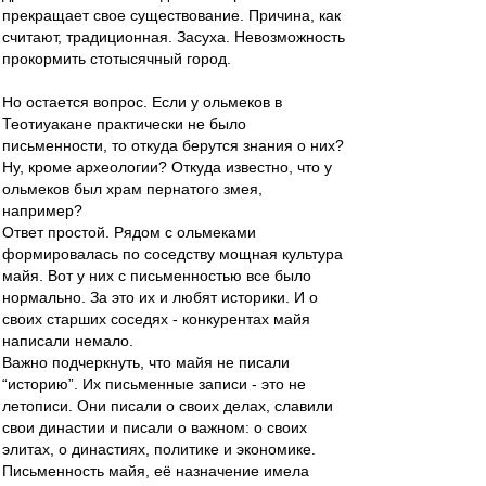
прекращает свое существование. Причина, как
считают, традиционная. Засуха. Невозможность
прокормить стотысячный город.
Но остается вопрос. Если у ольмеков в
Теотиуакане практически не было
письменности, то откуда берутся знания о них?
Ну, кроме археологии? Откуда известно, что у
ольмеков был храм пернатого змея,
например?
Ответ простой. Рядом с ольмеками
формировалась по соседству мощная культура
майя. Вот у них с письменностью все было
нормально. За это их и любят историки. И о
своих старших соседях - конкурентах майя
написали немало.
Важно подчеркнуть, что майя не писали
“историю”. Их письменные записи - это не
летописи. Они писали о своих делах, славили
свои династии и писали о важном: о своих
элитах, о династиях, политике и экономике.
Письменность майя, её назначение имела