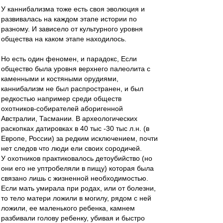
У каннибализма тоже есть своя эволюция и
развивалась на каждом этапе истории по
разному. И зависело от культурного уровня
общества на каком этапе находилось.
Но есть один феномен, и парадокс, Если
общество была уровня верхнего палеолита с
каменными и костяными орудиями,
каннибализм не был распространен, и был
редкостью например среди обществ
охотников-собирателей аборигенной
Австралии, Тасмании. В археологических
раскопках датировках в 40 тыс -30 тыс л.н. (в
Европе, России) за редким исключением, почти
нет следов что люди ели своих сородичей.
У охотников практиковалось детоубийство (но
они его не уптробеляли в пищу) которая была
связано лишь с жизненной необходимостью.
Если мать умирала при родах, или от болезни,
то тело матери ложили в могилу, рядом с ней
ложили, ее маленького ребенка, камнем
разбивали голову ребенку, убивая и быстро