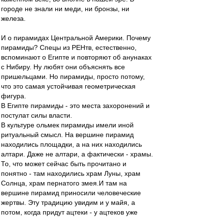
городе не знали ни меди, ни бронзы, ни
железа.
И о пирамидах Центральной Америки. Почему
пирамиды? Спецы из РЕНтв, естественно,
вспоминают о Египте и повторяют об анунаках
с Нибиру. Ну любят они объяснять все
пришельцами. Но пирамиды, просто потому,
что это самая устойчивая геометрическая
фигура.
В Египте пирамиды - это места захоронений и
постулат силы власти.
В культуре ольмек пирамиды имели иной
ритуальный смысл. На вершине пирамид
находились площадки, а на них находились
алтари. Даже не алтари, а фактически - храмы.
То, что может сейчас быть прочитано и
понятно - там находились храм Луны, храм
Солнца, храм пернатого змея.И там на
вершине пирамид приносили человеческие
жертвы. Эту традицию увидим и у майя, а
потом, когда придут ацтеки - у ацтеков уже