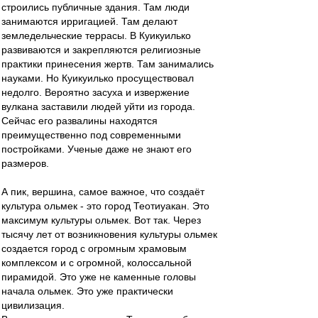
строились публичные здания. Там люди
занимаются ирригацией. Там делают
земледельческие террасы. В Куикуилько
развиваются и закрепляются религиозные
практики принесения жертв. Там занимались
науками. Но Куикуилько просуществовал
недолго. Вероятно засуха и извержение
вулкана заставили людей уйти из города.
Сейчас его развалины находятся
преимущественно под современными
постройками. Ученые даже не знают его
размеров.
А пик, вершина, самое важное, что создаёт
культура ольмек - это город Теотиуакан. Это
максимум культуры ольмек. Вот так. Через
тысячу лет от возникновения культуры ольмек
создается город с огромным храмовым
комплексом и с огромной, колоссальной
пирамидой. Это уже не каменные головы
начала ольмек. Это уже практически
цивилизация.