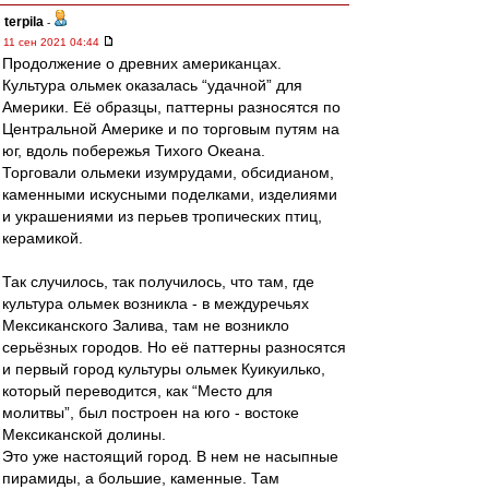
terpila
-
11 сен 2021 04:44
Продолжение о древних американцах.
Культура ольмек оказалась “удачной” для
Америки. Её образцы, паттерны разносятся по
Центральной Америке и по торговым путям на
юг, вдоль побережья Тихого Океана.
Торговали ольмеки изумрудами, обсидианом,
каменными искусными поделками, изделиями
и украшениями из перьев тропических птиц,
керамикой.
Так случилось, так получилось, что там, где
культура ольмек возникла - в междуречьях
Мексиканского Залива, там не возникло
серьёзных городов. Но её паттерны разносятся
и первый город культуры ольмек Куикуилько,
который переводится, как “Место для
молитвы”, был построен на юго - востоке
Мексиканской долины.
Это уже настоящий город. В нем не насыпные
пирамиды, а большие, каменные. Там