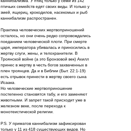
каннибализма. У птиц только у семи из 142
птичьих семейств едят своих виды. И только у
змей, ящериц, крокодилов, насекомых и рыб
каннибализм распространен.
Практика человеческих жертвоприношений
осталось, но они очень редко сопровождались
поеданием человеческой плоти. При смерте
царя, императора убивалась и приносились в
жертву слуги, жены, и телохранители. В
Троянской войне (а это Бронзовой век) Ахилл
принес в жертву в честь богов захваченных в
плен троянцев. Да и в Библии (Быт. 22:1-19)
есть отрывок принести в жертву своего сына
Исаака.
Но человеческие жертвоприношение
постепенно становятся табу, и его заменяют
животными. И запрет такой присходит уже в
железном веке, после перехода к
монотеистической религии.
P.S. У приматов каннибализм зафиксирован
только у 11 из 418 существующих видов. Но