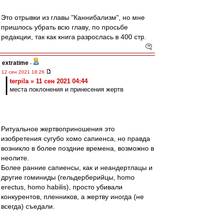
Это отрывки из главы "Каннибализм", но мне
пришлось убрать всю главу, по просьбе
редакции, так как книга разрослась в 400 стр.
extratime
-
12 сен 2021 18:26
terpila » 11 сен 2021 04:44
места поклонения и принесения жертв
Ритуальное жертвоприношения это
изобретения сугубо хомо сапиенса, но правда
возникло в более поздние времена, возможно в
неолите.
Более ранние сапиенсы, как и неандертлацы и
другие гоминиды (гельдерберийцы, homo
erectus, homo habilis), просто убивали
конкурентов, пленников, а жертву иногда (не
всегда) съедали.