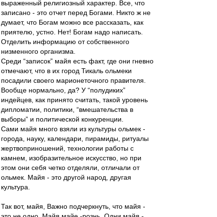
выраженный религиозный характер. Все, что
записано - это отчет перед Богами. Никто ж не
думает, что Богам можно все рассказать, как
приятелю, устно. Нет! Богам надо написать.
Отделить информацию от собственного
низменного организма.
Среди “записок” майя есть факт, где они гневно
отмечают, что в их город Тикаль ольмеки
посадили своего марионеточного правителя.
Вообще нормально, да? У “полудиких”
индейцев, как принято считать, такой уровень
дипломатии, политики, “вмешательства в
выборы” и политической конкуренции.
Сами майя много взяли из культуры ольмек -
города, науку, календари, пирамиды, ритуалы
жертвоприношений, технологии работы с
камнем, изобразительное искусство, но при
этом они себя четко отделяли, отличали от
ольмек. Майя - это другой народ, другая
культура.
Так вот, майя, Важно подчеркнуть, что майя -
это не одно. Майя майе -рознь. Одни майя -