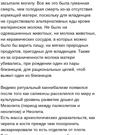
засыпали могилу. Все же это была гуманная
смерть, чем голодная смерть из-за отсутствия
кормящей матери, поскольку для младенцев
не существовало альтернативных еды кроме
материнское молока. Не было ни
одомашненных животных, ни молока животных,
ни керамических сосудов, в которых можно
было бы варить пищу, ни мягких природных
продуктов, пригодных для младенцев. Также
из-за ограниченности молока матери
убивались, при рождении один из пары
близнецов, для рациональных целей, чтоб
выжил один из близнецов.
Видимо ритуальный каннибализм появился
после того как сапиенсы расселился по миру и
культурный уровень развитие дошел до
Мезолита (период между палеолитом и
неолитом) и Неолита.
Есть масса археологических доказательств, как
черепа и кости прежде чем похоронить
экскарнировали то есть отделяли от плоти.