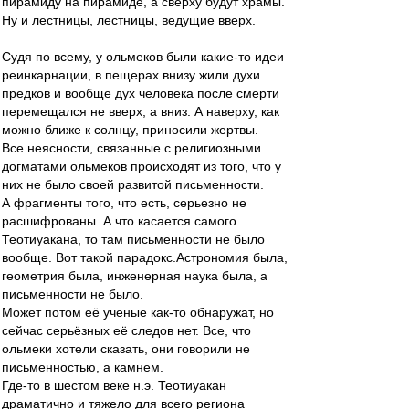
пирамиду на пирамиде, а сверху будут храмы.
Ну и лестницы, лестницы, ведущие вверх.
Судя по всему, у ольмеков были какие-то идеи
реинкарнации, в пещерах внизу жили духи
предков и вообще дух человека после смерти
перемещался не вверх, а вниз. А наверху, как
можно ближе к солнцу, приносили жертвы.
Все неясности, связанные с религиозными
догматами ольмеков происходят из того, что у
них не было своей развитой письменности.
А фрагменты того, что есть, серьезно не
расшифрованы. А что касается самого
Теотиуакана, то там письменности не было
вообще. Вот такой парадокс.Астрономия была,
геометрия была, инженерная наука была, а
письменности не было.
Может потом её ученые как-то обнаружат, но
сейчас серьёзных её следов нет. Все, что
ольмеки хотели сказать, они говорили не
письменностью, а камнем.
Где-то в шестом веке н.э. Теотиуакан
драматично и тяжело для всего региона