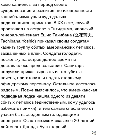
хомо сапиенсы за период своего
существования и развития, по изощренности
каннибализма ушли куда дальше
родственников-приматов. В ХХ веке, случай
произошел на острове в Титидзима, японский
генерал-лейтенант Ешио Тачибана (立花芳夫,
Tachibana Yoshio) приказал своим солдатам
казнить группу сбитых американских летчиков,
захваченных в плен. Солдаты голодали,
поскольку на остров долгое время не
доставлялось продовольствие. Санитары
получили приказ вырезать из тел убитых
печень, приготовить и подать старшему
офицерскому персоналу. Остальное досталось
рядовым. Позже выяснилось, что американская
подводная лодка нашла одного из девяти
сбитых летчиков (единственным, кому удалось
избежать поимки), и тем самым спасла его от
участи быть съеденным голодающими
японцами. Счастливчиком оказался 20-летний
лейтенант Джордж Буш-старший.