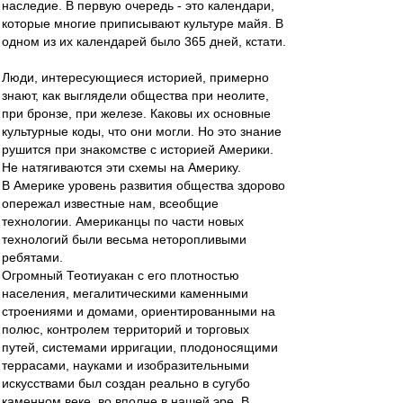
наследие. В первую очередь - это календари,
которые многие приписывают культуре майя. В
одном из их календарей было 365 дней, кстати.
Люди, интересующиеся историей, примерно
знают, как выглядели общества при неолите,
при бронзе, при железе. Каковы их основные
культурные коды, что они могли. Но это знание
рушится при знакомстве с историей Америки.
Не натягиваются эти схемы на Америку.
В Америке уровень развития общества здорово
опережал известные нам, всеобщие
технологии. Американцы по части новых
технологий были весьма неторопливыми
ребятами.
Огромный Теотиуакан с его плотностью
населения, мегалитическими каменными
строениями и домами, ориентированными на
полюс, контролем территорий и торговых
путей, системами ирригации, плодоносящими
террасами, науками и изобразительными
искусствами был создан реально в сугубо
каменном веке, во вполне в нашей эре. В