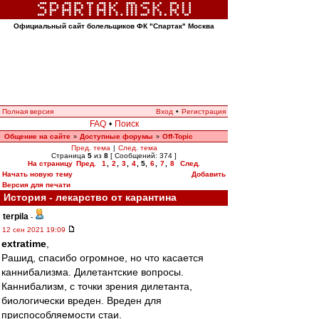
Официальный сайт болельщиков ФК "Спартак" Москва
Полная версия
Вход
•
Регистрация
FAQ
•
Поиск
Общение на сайте
Доступные форумы
Off-Topic
»
»
Пред. тема
|
След. тема
Страница
5
из
8
[ Сообщений: 374 ]
На страницу
Пред.
1
,
2
,
3
,
4
,
5
,
6
,
7
,
8
След.
Начать новую тему
Добавить
Версия для печати
История - лекарство от карантина
terpila
-
12 сен 2021 19:09
extratime
,
Рашид, спасибо огромное, но что касается
каннибализма. Дилетантские вопросы.
Каннибализм, с точки зрения дилетанта,
биологически вреден. Вреден для
приспособляемости стаи.