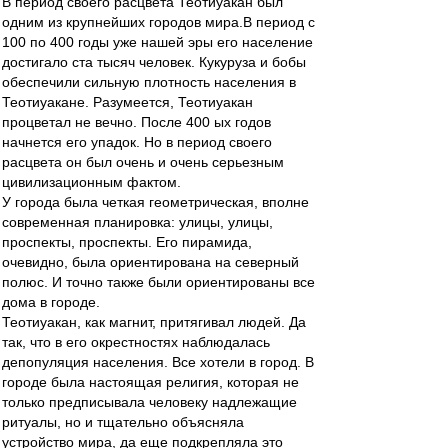
В период своего расцвета Теотиуакан был
одним из крупнейших городов мира.В период с
100 по 400 годы уже нашей эры его население
достигало ста тысяч человек. Кукуруза и бобы
обеспечили сильную плотность населения в
Теотиуакане. Разумеется, Теотиуакан
процветал не вечно. После 400 ых годов
начнется его упадок. Но в период своего
расцвета он был очень и очень серьезным
цивилизационным фактом.
У города была четкая геометрическая, вполне
современная планировка: улицы, улицы,
проспекты, проспекты. Его пирамида,
очевидно, была ориентирована на северный
полюс. И точно также были ориентированы все
дома в городе.
Теотиуакан, как магнит, притягивал людей. Да
так, что в его окрестностях наблюдалась
депопуляция населения. Все хотели в город. В
городе была настоящая религия, которая не
только предписывала человеку надлежащие
ритуалы, но и тщательно объясняла
устройство мира, да еще подкрепляла это