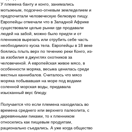
У племена банту и конго, занимались
мотыжным, подсечно-огневым земледелием и
предпочитали человеческую белковую пищу.
Европейцы отмечали что в Западной Африке
существовали целые рынки где продавали
людей на забой, можно было придти и от
пленников вырезать или отрубить себе часть
необходимого куска тела. Европейцы в 18 веке
боялись плыть верх по течению реки Конго, из-
за изобилия в джунглях охотников за
человечиной. А европейская живое мясо, в
особенности моряка, весьма ценилась среди
местных каннибалов. Считалось что мясо
моряка побывавшая на море под водами
соленной морская воды, придавала
изысканный вкус блюду.
Получается что если племена находилась во
времена среднего или верхнего палеолита, с
деревянными пиками, то к пленником
относились как пищевым продуктам,
рационально съедались. А уже когда общество