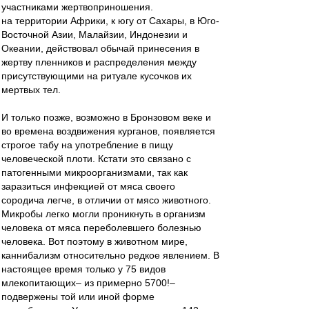
участниками жертвоприношения.
на территории Африки, к югу от Сахары, в Юго-
Восточной Азии, Малайзии, Индонезии и
Океании, действовал обычай принесения в
жертву пленников и распределения между
присутствующими на ритуале кусочков их
мертвых тел.
И только позже, возможно в Бронзовом веке и
во времена воздвижения курганов, появляется
строгое табу на употребление в пищу
человеческой плоти. Кстати это связано с
патогенными микроорганизмами, так как
заразиться инфекцией от мяса своего
сородича легче, в отличии от мясо животного.
Микробы легко могли проникнуть в организм
человека от мяса переболевшего болезнью
человека. Вот поэтому в животном мире,
каннибализм относительно редкое явлением. В
настоящее время только у 75 видов
млекопитающих– из примерно 5700!–
подвержены той или иной форме