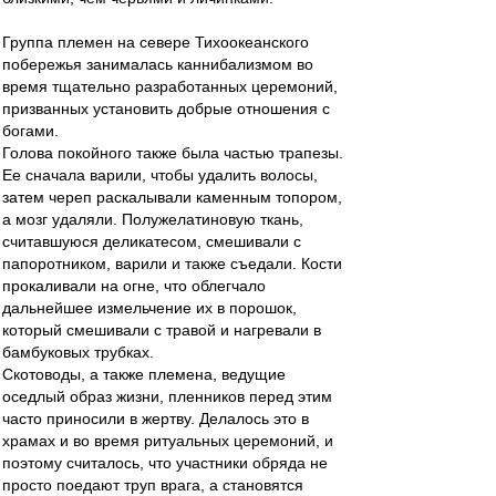
Группа племен на севере Тихоокеанского
побережья занималась каннибализмом во
время тщательно разработанных церемоний,
призванных установить добрые отношения с
богами.
Голова покойного также была частью трапезы.
Ее сначала варили, чтобы удалить волосы,
затем череп раскалывали каменным топором,
а мозг удаляли. Полужелатиновую ткань,
считавшуюся деликатесом, смешивали с
папоротником, варили и также съедали. Кости
прокаливали на огне, что облегчало
дальнейшее измельчение их в порошок,
который смешивали с травой и нагревали в
бамбуковых трубках.
Скотоводы, а также племена, ведущие
оседлый образ жизни, пленников перед этим
часто приносили в жертву. Делалось это в
храмах и во время ритуальных церемоний, и
поэтому считалось, что участники обряда не
просто поедают труп врага, а становятся