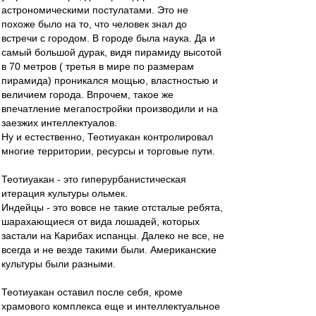
астрономическими постулатами. Это не
похоже было на то, что человек знал до
встречи с городом. В городе была наука. Да и
самый большой дурак, видя пирамиду высотой
в 70 метров ( третья в мире по размерам
пирамида) проникался мощью, властностью и
величием города. Впрочем, такое же
впечатление мегапостройки производили и на
заезжих интеллектуалов.
Ну и естественно, Теотиуакан контролировал
многие территории, ресурсы и торговые пути.
Теотиуакан - это гиперурбанистическая
итерация культуры ольмек.
Индейцы - это вовсе не такие отсталые ребята,
шарахающиеся от вида лошадей, которых
застали на Карибах испанцы. Далеко не все, не
всегда и не везде такими были. Американские
культуры были разными.
Теотиуакан оставил после себя, кроме
храмового комплекса еще и интеллектуальное