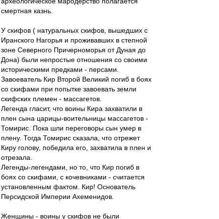
археологическое мародерство полагается
смертная казнь.
У скифов ( натуральных скифов, вышедших с
Иранского Нагорья и проживавших в степной
зоне Северного Причерноморья от Дуная до
Дона) были непростые отношения со своими
историческими предками - персами.
Завоеватель Кир Второй Великий погиб в боях
со скифами при попытке завоевать земли
скифских племен - массагетов.
Легенда гласит, что воины Кира захватили в
плен сына царицы-воительницы массагетов -
Томирис. Пока шли переговоры сын умер в
плену. Тогда Томирис сказала, что отрежет
Киру голову, победила его, захватила в плен и
отрезала.
Легенды-легендами, но то, что Кир погиб в
боях со скифами, с кочевниками - считается
установленным фактом. Кир! Основатель
Персидской Империи Ахеменидов.
Женщины - воины у скифов не были