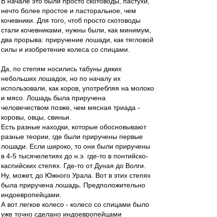
В начале это были просто скотоводы, пастухи,
нечто более простое и пасторальное, чем
кочевники. Для того, чтоб просто скотоводы
стали кочевниками, нужны были, как минимум,
два прорыва: приручение лошади, как тягловой
силы и изобретение колеса со спицами.
Да, по степям носились табуны диких
небольших лошадок, но по началу их
использовали, как коров, употребляя на молоко
и мясо. Лошадь была приручена
человечеством позже, чем мясная триада -
коровы, овцы, свиньи.
Есть разные находки, которые обосновывают
разные теории, где были приручены первые
лошади. Если широко, то они были приручены
в 4-5 тысячелетиях до н.э. где-то в понтийско-
каспийских степях. Где-то от Дуная до Волги.
Ну, может, до Южного Урала. Вот в этих степях
была приручена лошадь. Предположительно
индоевропейцами.
А вот легкое колесо - колесо со спицами было
уже точно сделано индоевропейцами