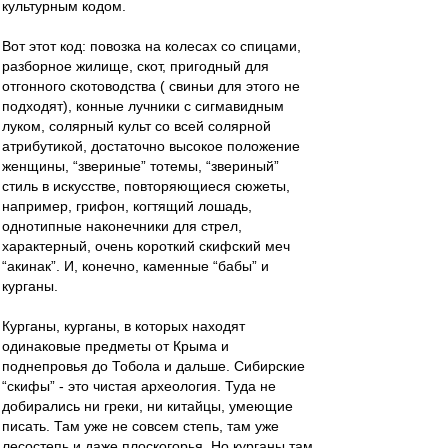
культурным кодом.
Вот этот код: повозка на колесах со спицами,
разборное жилище, скот, пригодный для
отгонного скотоводства ( свиньи для этого не
подходят), конные лучники с сигмавидным
луком, солярный культ со всей солярной
атрибутикой, достаточно высокое положение
женщины, “звериные” тотемы, “звериный”
стиль в искусстве, повторяющиеся сюжеты,
например, грифон, когтящий лошадь,
однотипные наконечники для стрел,
характерный, очень короткий скифский меч
“акинак”. И, конечно, каменные “бабы” и
курганы.
Курганы, курганы, в которых находят
одинаковые предметы от Крыма и
поднепровья до Тобола и дальше. Сибирские
“скифы” - это чистая археология. Туда не
добирались ни греки, ни китайцы, умеющие
писать. Там уже не совсем степь, там уже
лесостепь и даже плоскогорья. Но курганы там