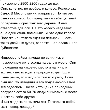
примерно в 2500-2200 годах до н.э.
Они, конечно, не изобрели колесо. Колесо уже
было. В Месопотамии, например. Но что это
было за колесо. Вот представим себе цельный
поперечный срез толстого дерева. В нем
отверстие для оси. На это колесо надевают
еще один спил- поменьше. И это одно колесо.
Повозка или телега едет на четырех - шести
таких двойных дурах, запряженная ослами или
буйволами.
Индоевропейцы никогда не селились с
намерением жить всегда на одном месте. Они
приходили на какое-то место и начинали
экстенсивно изводить природу вокруг. Если
была речка, то изводили там всю рыбу. Если
был лес, то изводили и его подсечно-огневым
земледелием. После истощения природных
ресурсов лет за 50-70 люди снимались с места
и искали себе другое.
И так люди жили тысячи лет. Таскали за собой
скот - овец, лошадей.