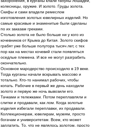
захоронения, в курганы клали табуны лошадей,
колесницы, оружие. И золото. Груды золота.
Скифы и сами владели ремеслом
изготовления золотых ювелирных изделий. Но
самые красивые и знаменитые были сделаны
по их заказам греками.
Столько золота не было больше ни у кого из
кочевников от Крыма до Китая. Золото скифов
грабят уже больше полутора тысяч лет, с тех
пор как на местах кочевий стали появляться
оседлые племена. И все не могут разграбить
окончательно.
Основное мародерство происходило в 19 веке.
Тогда курганы начали вскрывать массово и
тотально. Кто-то нанимал рабочих, чтобы
копать. Рабочие в первый же день находили
золото и первую же ночь вывозили его.
Тачками и тележками. Потом переплавляли и
слитки и продавали, как лом. Когда золотые
изделия избегали переплавки, их продавали.
Коллекционерам, ювелирам, музеям, просто
богачам и университетам. Всем, кто может
заплатить. То, что не являлось золотом, просто