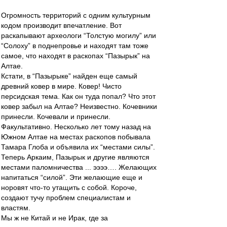
Огромность территорий с одним культурным
кодом производит впечатление. Вот
раскапывают археологи “Толстую могилу” или
“Солоху” в поднепровье и находят там тоже
самое, что находят в раскопах “Пазырык” на
Алтае.
Кстати, в “Пазырыке” найден еще самый
древний ковер в мире. Ковер! Чисто
персидская тема. Как он туда попал? Что этот
ковер забыл на Алтае? Неизвестно. Кочевники
принесли. Кочевали и принесли.
Факультативно. Несколько лет тому назад на
Южном Алтае на местах раскопов побывала
Тамара Глоба и объявила их “местами силы”.
Теперь Аркаим, Пазырык и другие являются
местами паломничества ... ээээ…. Желающих
напитаться “силой”. Эти желающие еще и
норовят что-то утащить с собой. Короче,
создают тучу проблем специалистам и
властям.
Мы ж не Китай и не Ирак, где за