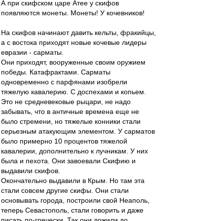
А при скифском царе Атее у скифов
появляются монеты. Монеты! У кочевников!
На скифов начинают давить кельты, фракийцы,
а с востока приходят новые кочевые лидеры
евразии - сарматы.
Они приходят, вооруженные своим оружием
победы. Катафрактами. Сарматы
одновременно с парфянами изобрели
тяжелую кавалерию. С доспехами и копьем.
Это не средневековые рыцари, не надо
забывать, что в античные времена еще не
было стремени, но тяжелые конники стали
серьезным атакующим элементом. У сарматов
было примерно 10 процентов тяжелой
кавалерии, дополнительно к лучникам. У них
была и пехота. Они завоевали Скифию и
выдавили скифов.
Окончательно выдавили в Крым. Но там эта
стали совсем другие скифы. Они стали
основывать города, построили свой Неаполь,
теперь Севастополь, стали говорить и даже
писать по-гречески. Так они дожили до