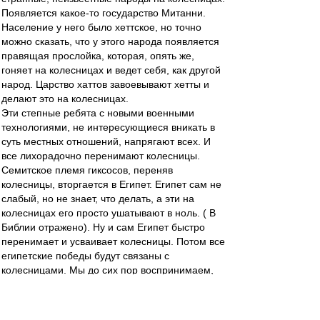
Появляется какое-то государство Митанни.
Население у него было хеттское, но точно
можно сказать, что у этого народа появляется
правящая прослойка, которая, опять же,
гоняет на колесницах и ведет себя, как другой
народ. Царство хаттов завоевывают хетты и
делают это на колесницах.
Эти степные ребята с новыми военными
технологиями, не интересующиеся вникать в
суть местных отношений, напрягают всех. И
все лихорадочно перенимают колесницы.
Семитское племя гиксосов, переняв
колесницы, вторгается в Египет. Египет сам не
слабый, но не знает, что делать, а эти на
колесницах его просто ушатывают в ноль. ( В
Библии отражено). Ну и сам Египет быстро
перенимает и усваивает колесницы. Потом все
египетские победы будут связаны с
колесницами. Мы до сих пор воспринимаем,
что Египет - это колесницы. И Новое царство -
большая, сильная империя тоже будет создана
силой колесниц.