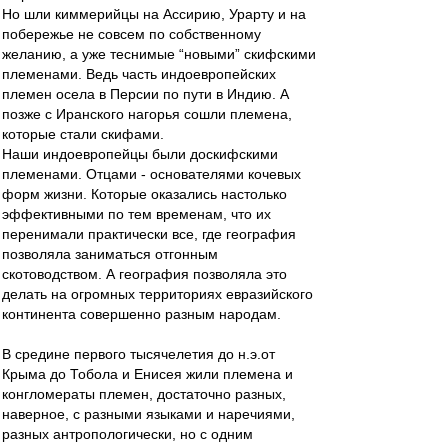
Но шли киммерийцы на Ассирию, Урарту и на
побережье не совсем по собственному
желанию, а уже теснимые “новыми” скифскими
племенами. Ведь часть индоевропейских
племен осела в Персии по пути в Индию. А
позже с Иранского нагорья сошли племена,
которые стали скифами.
Наши индоевропейцы были доскифскими
племенами. Отцами - основателями кочевых
форм жизни. Которые оказались настолько
эффективными по тем временам, что их
перенимали практически все, где география
позволяла заниматься отгонным
скотоводством. А география позволяла это
делать на огромных территориях евразийского
континента совершенно разным народам.
В средине первого тысячелетия до н.э.от
Крыма до Тобола и Енисея жили племена и
конгломераты племен, достаточно разных,
наверное, с разными языками и наречиями,
разных антропологически, но с одним