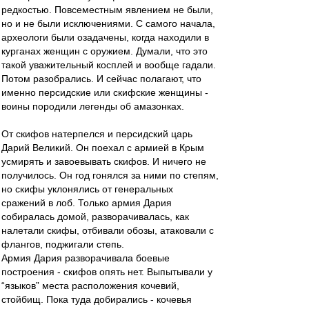
редкостью. Повсеместным явлением не были,
но и не были исключениями. С самого начала,
археологи были озадачены, когда находили в
курганах женщин с оружием. Думали, что это
такой уважительный косплей и вообще гадали.
Потом разобрались. И сейчас полагают, что
именно персидские или скифские женщины -
воины породили легенды об амазонках.
От скифов натерпелся и персидский царь
Дарий Великий. Он поехал с армией в Крым
усмирять и завоевывать скифов. И ничего не
получилось. Он год гонялся за ними по степям,
но скифы уклонялись от генеральных
сражений в лоб. Только армия Дария
собиралась домой, разворачивалась, как
налетали скифы, отбивали обозы, атаковали с
флангов, поджигали степь.
Армия Дария разворачивала боевые
построения - скифов опять нет. Выпытывали у
“языков” места расположения кочевий,
стойбищ. Пока туда добирались - кочевья