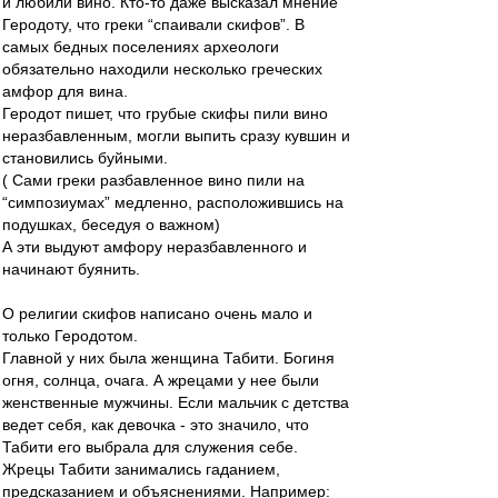
и любили вино. Кто-то даже высказал мнение
Геродоту, что греки “спаивали скифов”. В
самых бедных поселениях археологи
обязательно находили несколько греческих
амфор для вина.
Геродот пишет, что грубые скифы пили вино
неразбавленным, могли выпить сразу кувшин и
становились буйными.
( Сами греки разбавленное вино пили на
“симпозиумах” медленно, расположившись на
подушках, беседуя о важном)
А эти выдуют амфору неразбавленного и
начинают буянить.
О религии скифов написано очень мало и
только Геродотом.
Главной у них была женщина Табити. Богиня
огня, солнца, очага. А жрецами у нее были
женственные мужчины. Если мальчик с детства
ведет себя, как девочка - это значило, что
Табити его выбрала для служения себе.
Жрецы Табити занимались гаданием,
предсказанием и объяснениями. Например: