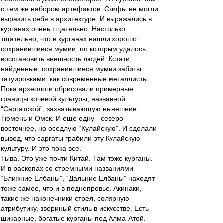
с тем же набором артефактов. Скифы не могли
выразить себя в архитектуре. И выражались в
курганах очень тщательно. Настолько
тщательно, что в курганах нашли хорошо
сохранившиеся мумии, по которым удалось
восстановить внешность людей. Кстати,
найденные, сохранившиеся мумии забиты
татуировками, как современные металлисты.
Пока археологи обрисовали примерные
границы кочевой культуры, названной
“Саргатской”, захватывающую нынешние
Тюмень и Омск. И еще одну - северо-
восточнее, но оседлую “Кулайскую”. И сделали
вывод, что саргаты грабили эту Кулайскую
культуру. И это пока все.
Тыва. Это уже почти Китай. Там тоже курганы.
И в раскопах со стремными названиями
“Ближние Елбаны”, “Дальние Елбаны” находят
тоже самое, что и в поднепровье. Акинаки,
такие же наконечники стрел, солярную
атрибутику, звериный стиль в искусстве. Есть
шикарные, богатые курганы под Алма-Атой.