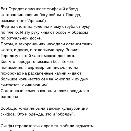
Вот Геродот описывает скифский обряд
жертвоприношения богу войны. ( Правда,
называет его “Аресом”)
Жертва стоит на коленях и ему отрубают руку
по плечо. И эту руку кидают особым образом
по ритуальной доске.
Потом, в захоронениях находили останки таких
жертв, и доску, и отдельную руку. Значит,
Геродоту в этой части можно доверять.
Кое-что Геродот описывал без чёткого
понимания. Например, он писал, что на
похоронах на раскаленные камни кидают
большое количество семян конопли и их дым
считается “очищающим”.
Сожженные семена конопли тоже находили в
раскопах.
Вообще, конопля была важной культурой для
скифов. Это и одежда, это и “обряды”.
Скифы геродотовских времен любили отдыхать