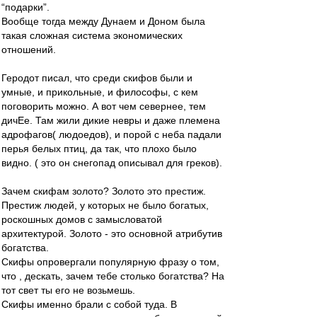
“подарки”.
Вообще тогда между Дунаем и Доном была
такая сложная система экономических
отношений.
Геродот писал, что среди скифов были и
умные, и прикольные, и философы, с кем
поговорить можно. А вот чем севернее, тем
дичЕе. Там жили дикие невры и даже племена
адрофагов( людоедов), и порой с неба падали
перья белых птиц, да так, что плохо было
видно. ( это он снегопад описывал для греков).
Зачем скифам золото? Золото это престиж.
Престиж людей, у которых не было богатых,
роскошных домов с замысловатой
архитектурой. Золото - это основной атрибутив
богатства.
Скифы опровергали популярную фразу о том,
что , дескать, зачем тебе столько богатства? На
тот свет ты его не возьмешь.
Скифы именно брали с собой туда. В