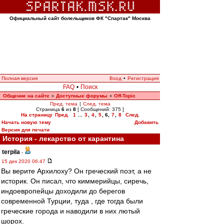
Официальный сайт болельщиков ФК "Спартак" Москва
Полная версия
Вход
•
Регистрация
FAQ
•
Поиск
Общение на сайте
Доступные форумы
Off-Topic
»
»
Пред. тема
|
След. тема
Страница
6
из
8
[ Сообщений: 375 ]
На страницу
Пред.
1
...
3
,
4
,
5
,
6
,
7
,
8
След.
Начать новую тему
Добавить
Версия для печати
История - лекарство от карантина
terpila
-
15 дек 2020 06:47
Вы верите Архилоху? Он греческий поэт, а не
историк. Он писал, что киммерийцы, сиречь,
индоевропейцы доходили до берегов
современной Турции, туда , где тогда были
греческие города и наводили в них лютый
шорох.