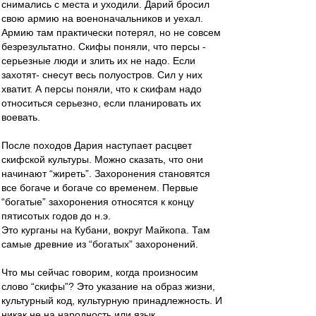
снимались с места и уходили. Дарий бросил
свою армию на военоначальников и уехал.
Армию там практически потерял, но не совсем
безрезультатно. Скифы поняли, что персы -
серьезные люди и злить их не надо. Если
захотят- снесут весь полуостров. Сил у них
хватит. А персы поняли, что к скифам надо
относиться серьезно, если планировать их
воевать.
После походов Дария наступает расцвет
скифской культуры. Можно сказать, что они
начинают “жиреть”. Захоронения становятся
все богаче и богаче со временем. Первые
“богатые” захоронения относятся к концу
пятисотых годов до н.э.
Это курганы на Кубани, вокруг Майкопа. Там
самые древние из “богатых” захоронений.
Что мы сейчас говорим, когда произносим
слово “скифы”? Это указание на образ жизни,
культурный код, культурную принадлежность. И
никак не на народность или язык.