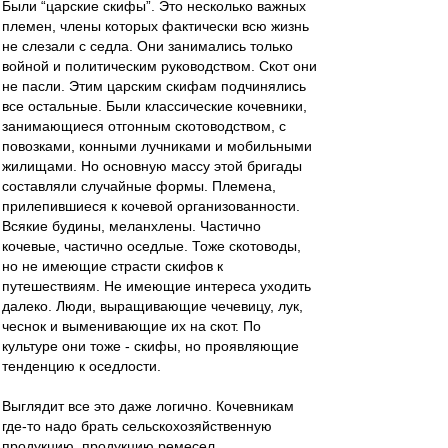
Были “царские скифы”. Это несколько важных
племен, члены которых фактически всю жизнь
не слезали с седла. Они занимались только
войной и политическим руководством. Скот они
не пасли. Этим царским скифам подчинялись
все остальные. Были классические кочевники,
занимающиеся отгонным скотоводством, с
повозками, конными лучниками и мобильными
жилищами. Но основную массу этой бригады
составляли случайные формы. Племена,
прилепившиеся к кочевой организованности.
Всякие будины, меланхлены. Частично
кочевые, частично оседлые. Тоже скотоводы,
но не имеющие страсти скифов к
путешествиям. Не имеющие интереса уходить
далеко. Люди, выращивающие чечевицу, лук,
чеснок и выменивающие их на скот. По
культуре они тоже - скифы, но проявляющие
тенденцию к оседлости.
Выглядит все это даже логично. Кочевникам
где-то надо брать сельскохозяйственную
продукцию, продукцию ремесел.