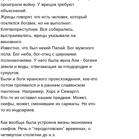
проиграли войну. У жрецов требуют
объяснений.
Жрецы говорят, что есть человек, который
поклялся богами, но не выполнил.
Клятвопреступник. Все собирались,
выстраивались, жрецы указывали на
виновного.
Известно, что был некий Папай. Бог мужского
пола. Бог неба, бог-отец с широкими
полномочиями. У него была жена Али - богиня
земли и воды, отвечающая за плодородие и
супругов.
Были и боги иранского происхождения, кое-кто
потом проявился и в раннем славянском
пантеоне. Например, Хорс и Семаргл.
Кто-то их оставил нашим предкам. Может,
скифы, может, сменившие их сарматы. Но кто-
то из индоариев.
Как вообще была устроена жизнь-экономика
скифов. Речь о “геродотовских” временах, о
четвертом столетии до н.э.