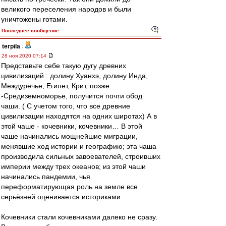
великого переселения народов и были
уничтожены готами.
Последнее сообщение
terpila
-
28 ноя 2020 07:14
Представьте себе такую дугу древних
цивилизаций : долину Хуанхэ, долину Инда,
Междуречье, Египет, Крит, позже
-Средиземноморье, получится почти обод
чаши. ( С учетом того, что все древние
цивилизации находятся на одних широтах) А в
этой чаше - кочевники, кочевники… В этой
чаше начинались мощнейшие миграции,
менявшие ход истории и географию; эта чаша
производила сильных завоевателей, строивших
империи между трех океанов; из этой чаши
начинались пандемии, чья
переформатирующая роль на земле все
серьёзней оценивается историками.
Кочевники стали кочевниками далеко не сразу.