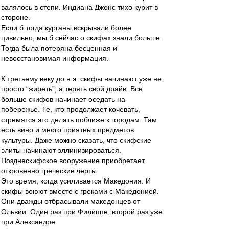
валялось в степи. Индиана Джонс тихо курит в
стороне.
Если б тогда курганы вскрывали более
цивильно, мы б сейчас о скифах знали больше.
Тогда была потеряна бесценная и
невосстановимая информация.
К третьему веку до н.э. скифы начинают уже не
просто “жиреть”, а терять свой драйв. Все
больше скифов начинает оседать на
побережье. Те, кто продолжает кочевать,
стремятся это делать поближе к городам. Там
есть вино и много приятных предметов
культуры. Даже можно сказать, что скифские
элиты начинают эллинизироваться.
Позднескифское вооружение приобретает
откровенно греческие черты.
Это время, когда усиливается Македония. И
скифы воюют вместе с греками с Македонией.
Они дважды отбрасывали македонцев от
Ольвии. Один раз при Филиппе, второй раз уже
при Александре.