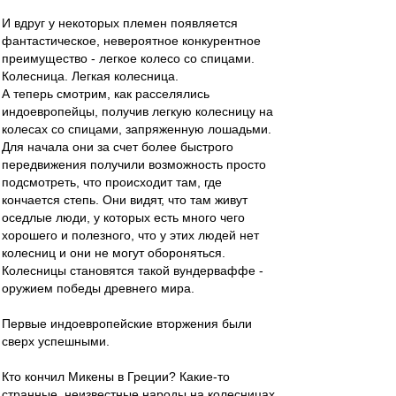
И вдруг у некоторых племен появляется
фантастическое, невероятное конкурентное
преимущество - легкое колесо со спицами.
Колесница. Легкая колесница.
А теперь смотрим, как расселялись
индоевропейцы, получив легкую колесницу на
колесах со спицами, запряженную лошадьми.
Для начала они за счет более быстрого
передвижения получили возможность просто
подсмотреть, что происходит там, где
кончается степь. Они видят, что там живут
оседлые люди, у которых есть много чего
хорошего и полезного, что у этих людей нет
колесниц и они не могут обороняться.
Колесницы становятся такой вундерваффе -
оружием победы древнего мира.
Первые индоевропейские вторжения были
сверх успешными.
Кто кончил Микены в Греции? Какие-то
странные, неизвестные народы на колесницах.