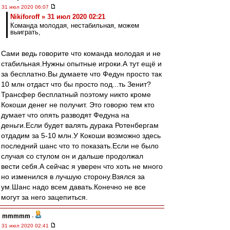
31 июл 2020 06:07
Nikiforoff » 31 июл 2020 02:21
Команда молодая, нестабильная, можем
выиграть,
Сами ведь говорите что команда молодая и не
стабильная.Нужны опытные игроки.А тут ещё и
за бесплатно.Вы думаете что Федун просто так
10 млн отдаст что бы просто под...ть Зенит?
Трансфер бесплатный поэтому никто кроме
Кокоши денег не получит. Это говорю тем кто
думает что опять разводят Федуна на
деньги.Если будет валять дурака Ротенбергам
отдадим за 5-10 млн.У Кокоши возможно здесь
последний шанс что то показать.Если не было
случая со стулом он и дальше продолжал
вести себя.А сейчас я уверен что хоть не много
но изменился в лучшую сторону.Взялся за
ум.Шанс надо всем давать.Конечно не все
могут за него зацепиться.
mmmmm
-
31 июл 2020 02:41