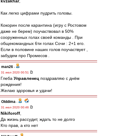
kvzakhar
,
Как легко цифрами пудрить головы.
Кокорин после карантина (игру с Ростовом
даже не берем) поучаствовал в 50%
сооруженных голах своей команды . При
общекомандных 6ти голах Сочи : 2+1 его.
Если в половине наших голов поучаствует ,
забудем про Промесов .
man26
-
31 июл 2020 00:51
Глеба
Управленец
поздравляю с днём
рождения!
Желаю здоровья и удачи!
Olddima
-
31 июл 2020 00:46
Nikiforoff
,
Да жизнь рассудит, ждать то не долго
Кто прав, а кто нет