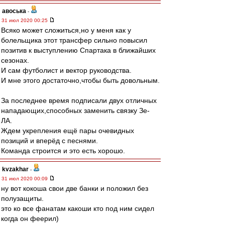
авоська
-
31 июл 2020 00:25
Всяко может сложиться,но у меня как у
болельщика этот трансфер сильно повысил
позитив к выступлению Спартака в ближайших
сезонах.
И сам футболист и вектор руководства.
И мне этого достаточно,чтобы быть довольным.
За последнее время подписали двух отличных
нападающих,способных заменить связку Зе-
ЛА.
Ждем укрепления ещё пары очевидных
позиций и вперёд с песнями.
Команда строится и это есть хорошо.
kvzakhar
-
31 июл 2020 00:09
ну вот кокоша свои две банки и положил без
полузащиты.
это ко все фанатам какоши кто под ним сидел
когда он феерил)