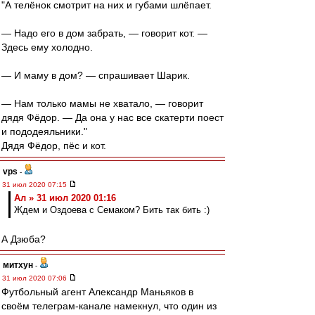
"А телёнок смотрит на них и губами шлёпает.
— Надо его в дом забрать, — говорит кот. —
Здесь ему холодно.
— И маму в дом? — спрашивает Шарик.
— Нам только мамы не хватало, — говорит
дядя Фёдор. — Да она у нас все скатерти поест
и пододеяльники."
Дядя Фёдор, пёс и кот.
vps
-
31 июл 2020 07:15
Ал » 31 июл 2020 01:16
Ждем и Оздоева с Семаком? Бить так бить :)
А Дзюба?
митхун
-
31 июл 2020 07:06
Футбольный агент Александр Маньяков в
своём телеграм-канале намекнул, что один из