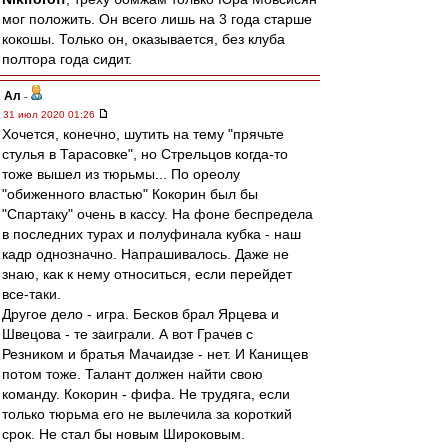
мог положить. Он всего лишь на 3 года старше
кокошы. Только он, оказывается, без клуба
полтора года сидит.
Ал
-
31 июл 2020 01:26
Хочется, конечно, шутить на тему "прячьте
стулья в Тарасовке", но Стрельцов когда-то
тоже вышел из тюрьмы... По ореолу
"обиженного властью" Кокорин был бы
"Спартаку" очень в кассу. На фоне беспредела
в последних турах и полуфинала кубка - наш
кадр однозначно. Напрашивалось. Даже не
знаю, как к нему относиться, если перейдет
все-таки.
Другое дело - игра. Бесков брал Ярцева и
Швецова - те заиграли. А вот Грачев с
Резником и братья Мачаидзе - нет. И Канищев
потом тоже. Талант должен найти свою
команду. Кокорин - фифа. Не трудяга, если
только тюрьма его не вылечила за короткий
срок. Не стал бы новым Широковым.