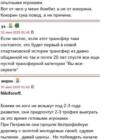
опытными игроками.
Вот от чего у меня бомбит, а не от кокорина.
Кокорин сука повод, а не причина.
ys
-
31 июл 2020 01:46
Если честно, если этот трансфер таки
состоится, это будет первый в новой
спартаковской истории трансфер из давно
общанной но так и почти 20 лет спустя все еще
пустой трансферной категории "Вы-все-
окуеете"
морон
-
31 июл 2020 01:43
Nikiforoff
,
Бомжи не кого не возьмут под 2-3 года
развития, они предпочтут 2-3 трофея выиграть
за это время готовыми игроками.
При Петржеле они прошли безтрофейную
дорожку с золотой молодежью своей, сдувая
пылинки , давай шансы . Но побеждать начали