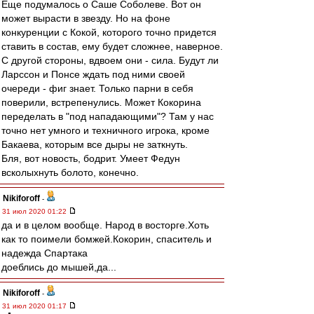
Еще подумалось о Саше Соболеве. Вот он
может вырасти в звезду. Но на фоне
конкуренции с Кокой, которого точно придется
ставить в состав, ему будет сложнее, наверное.
С другой стороны, вдвоем они - сила. Будут ли
Ларссон и Понсе ждать под ними своей
очереди - фиг знает. Только парни в себя
поверили, встрепенулись. Может Кокорина
переделать в "под нападающими"? Там у нас
точно нет умного и техничного игрока, кроме
Бакаева, которым все дыры не заткнуть.
Бля, вот новость, бодрит. Умеет Федун
всколыхнуть болото, конечно.
Nikiforoff
-
31 июл 2020 01:22
да и в целом вообще. Народ в восторге.Хоть
как то поимели бомжей.Кокорин, спаситель и
надежда Спартака
доеблись до мышей,да...
Nikiforoff
-
31 июл 2020 01:17