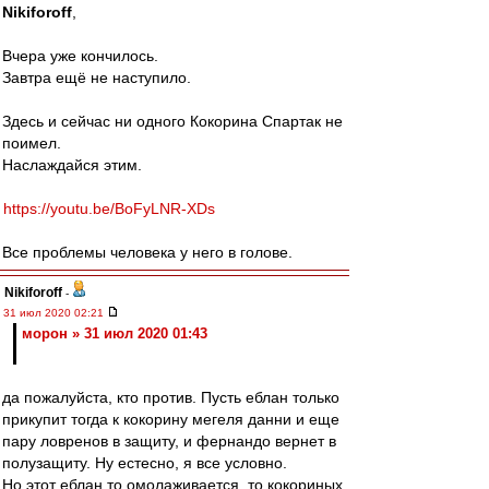
Nikiforoff
,
Вчера уже кончилось.
Завтра ещё не наступило.
Здесь и сейчас ни одного Кокорина Спартак не
поимел.
Наслаждайся этим.
https://youtu.be/BoFyLNR-XDs
Все проблемы человека у него в голове.
Nikiforoff
-
31 июл 2020 02:21
морон » 31 июл 2020 01:43
да пожалуйста, кто против. Пусть еблан только
прикупит тогда к кокорину мегеля данни и еще
пару ловренов в защиту, и фернандо вернет в
полузащиту. Ну естесно, я все условно.
Но этот еблан то омолаживается, то кокориных