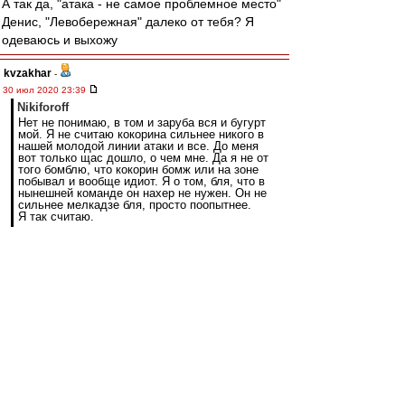
А так да, "атака - не самое проблемное место"
Денис, "Левобережная" далеко от тебя? Я
одеваюсь и выхожу
kvzakhar
-
30 июл 2020 23:39
Nikiforoff
Нет не понимаю, в том и заруба вся и бугурт
мой. Я не считаю кокорина сильнее никого в
нашей молодой линии атаки и все. До меня
вот только щас дошло, о чем мне. Да я не от
того бомблю, что кокорин бомж или на зоне
побывал и вообще идиот. Я о том, бля, что в
нынешней команде он нахер не нужен. Он не
сильнее мелкадзе бля, просто поопытнее.
Я так считаю.
это невозможно объяснить людям. для них
какоша охуенный снайпер и должен забивать
15ку за нас, причем он этого никогда не делал.
а) он старый, б) имел кресты и большой риск с
возрастом может вылезти. с) все его успехи
были очень давно.
Мелкадзе думаю уже все, но вот глущенкову
если не дадаут шанс из-за какоши... будет