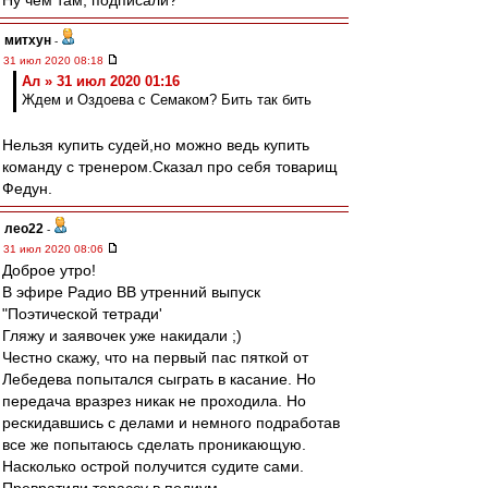
Ну чем там, подписали?
митхун
-
31 июл 2020 08:18
Ал » 31 июл 2020 01:16
Ждем и Оздоева с Семаком? Бить так бить
Нельзя купить судей,но можно ведь купить
команду с тренером.Сказал про себя товарищ
Федун.
лео22
-
31 июл 2020 08:06
Доброе утро!
В эфире Радио ВВ утренний выпуск
"Поэтической тетради'
Гляжу и заявочек уже накидали ;)
Честно скажу, что на первый пас пяткой от
Лебедева попытался сыграть в касание. Но
передача вразрез никак не проходила. Но
рескидавшись с делами и немного подработав
все же попытаюсь сделать проникающую.
Насколько острой получится судите сами.