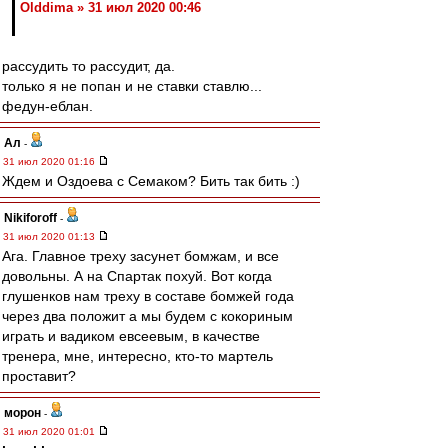
Olddima » 31 июл 2020 00:46
рассудить то рассудит, да.
только я не попан и не ставки ставлю...
федун-еблан.
Ал
-
31 июл 2020 01:16
Ждем и Оздоева с Семаком? Бить так бить :)
Nikiforoff
-
31 июл 2020 01:13
Ага. Главное треху засунет бомжам, и все
довольны. А на Спартак похуй. Вот когда
глушенков нам треху в составе бомжей года
через два положит а мы будем с кокориным
играть и вадиком евсеевым, в качестве
тренера, мне, интересно, кто-то мартель
проставит?
морон
-
31 июл 2020 01:01