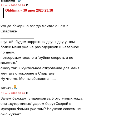
Nikiforoff
-
31 июл 2020 00:39
Olddima » 30 июл 2020 23:38
что до Кокорина всегда мечтал о нем в
Спартаке
________________
слушай. будем корректны друг к другу, тем
более меня уже не раз одернули и наверное
по делу.
нетверезым можно и "хуйню спороть и не
заметить"
скажу так. Охуительное откровение для меня,
мечтать о кокорине в Спартаке.
Ну что же. Мечты сбываются.....
slava1
-
31 июл 2020 00:26
Зачем бамжам Глушенков за 5 отступных,когда
они ,,суторминых" даром берут.Скорей в
мусарню.Фомин уже там? Неужели совсем не
был нужен?