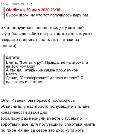
30 июл 2020 23:44
Olddima » 30 июл 2020 23:38
Сырой игрок, ну что тот получилось пару раз,
а что получилось после отсидки у кокоши?
глущ больше забил с игры так-то) это как уже в
возрасте наяривать на плакат тетьки из
юности)
Цитата
Блять. "Гол за игру". Правда, не на игрока, а
на всю команду
А так да, "атака - не самое проблемное
место"
Денис, "Левобережная" далеко от тебя? Я
одеваюсь и выхожу
Олег Иваныч бы поржал) постараюсь
объяснить, у нас просто полузащита в плане
креативности атаки дно.
зоба пару раз пернули вместе с гусем по
воротам и все, для полузащиты спартака иметь
по паре мячей за сезон это дно. купи хоть