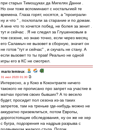
при старых Тимощуках да Мигелях Данни .
Но они тоже вспоминают с ностальгией те
времена. Глаза горят, носятся, а "проиграли-
ну и что " , похлопали за старание и по домам.
А мне что то хочется побед, не болея за зенит .
тут и сейчас . Я не следил за Глушенковым в
том сезоне, но знаю точно, если через месяц
его Саламыч не вызовет в сборную, значит он
не готов "тут и сейчас" , и скучать не стану. А
если вызовет то ты прав! Реально не одной
игры его в КС не смотрел.
mario lemieux
-
31 июл 2020 01:30
Интересно, а у Коко в Коконтракте ничего
такокого не прописано про запрет на участие в
матчах против своих бывших? А то весело
будет, просидит пол сезона из-за таких
запретов, там на треньке где-нибудь можно не
аккуратно приземлиться, потом Европы,
дорогостоящие обследования, ну он же не хер
с бугра, подозрения на надрыв разрыва с
подвывихом жидкого стула. Потом