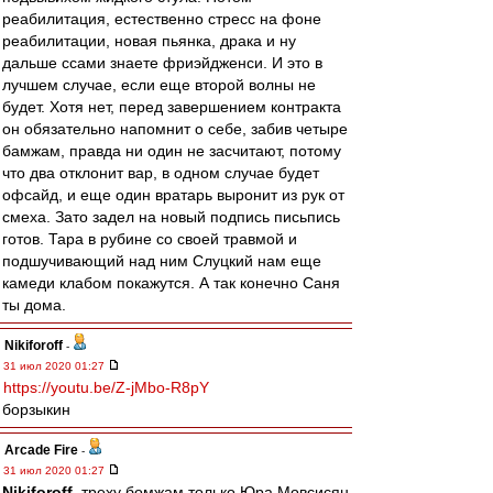
реабилитация, естественно стресс на фоне
реабилитации, новая пьянка, драка и ну
дальше ссами знаете фриэйдженси. И это в
лучшем случае, если еще второй волны не
будет. Хотя нет, перед завершением контракта
он обязательно напомнит о себе, забив четыре
бамжам, правда ни один не засчитают, потому
что два отклонит вар, в одном случае будет
офсайд, и еще один вратарь выронит из рук от
смеха. Зато задел на новый подпись письпись
готов. Тара в рубине со своей травмой и
подшучивающий над ним Слуцкий нам еще
камеди клабом покажутся. А так конечно Саня
ты дома.
Nikiforoff
-
31 июл 2020 01:27
https://youtu.be/Z-jMbo-R8pY
борзыкин
Arcade Fire
-
31 июл 2020 01:27
Nikiforoff
, треху бомжам только Юра Мовсисян