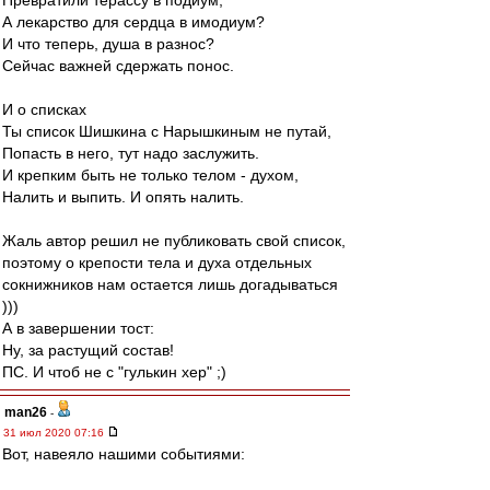
Превратили терассу в подиум,
А лекарство для сердца в имодиум?
И что теперь, душа в разнос?
Сейчас важней сдержать понос.
И о списках
Ты список Шишкина с Нарышкиным не путай,
Попасть в него, тут надо заслужить.
И крепким быть не только телом - духом,
Налить и выпить. И опять налить.
Жаль автор решил не публиковать свой список,
поэтому о крепости тела и духа отдельных
сокнижников нам остается лишь догадываться
)))
А в завершении тост:
Ну, за растущий состав!
ПС. И чтоб не с "гулькин хер" ;)
man26
-
31 июл 2020 07:16
Вот, навеяло нашими событиями: