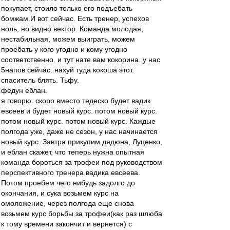
покупает, стоило только его подъебать
бомжам.И вот сейчас. Есть тренер, успехов
ноль, но видно вектор. Команда молодая,
нестабильная, можем выиграть, можем
проебать у кого угодно и кому угодно
соответственно. и тут нате вам кокорина. у нас
5напов сейчас. нахуй туда кокоша этот.
спаситель блять. Тьфу.
федун еблан.
я говорю. скоро вместо тедеско будет вадик
евсеев и будет новый курс. потом новый курс.
потом новый курс. потом новый курс. Каждые
полгода уже, даже не сезон, у нас начинается
новый курс. Завтра прикупим дядюна, Луценко,
и еблан скажет, что теперь нужна опытная
команда бороться за трофеи под руководством
перспективного тренера вадика евсеева.
Потом проебем чего нибудь задолго до
окончания, и сука возьмем курс на
омоложение, через полгода еще снова
возьмем курс борьбы за трофеи(как раз шлюба
к тому времени закончит и вернется) с