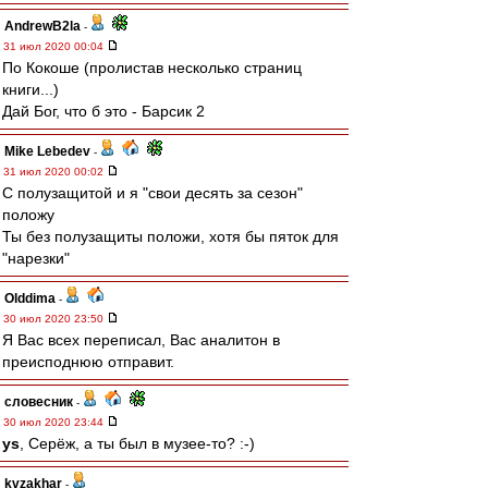
AndrewB2la
-
31 июл 2020 00:04
По Кокоше (пролистав несколько страниц
книги...)
Дай Бог, что б это - Барсик 2
Mike Lebedev
-
31 июл 2020 00:02
С полузащитой и я "свои десять за сезон"
положу
Ты без полузащиты положи, хотя бы пяток для
"нарезки"
Olddima
-
30 июл 2020 23:50
Я Вас всех переписал, Вас аналитон в
преисподнюю отправит.
словесник
-
30 июл 2020 23:44
ys
, Серёж, а ты был в музее-то? :-)
kvzakhar
-