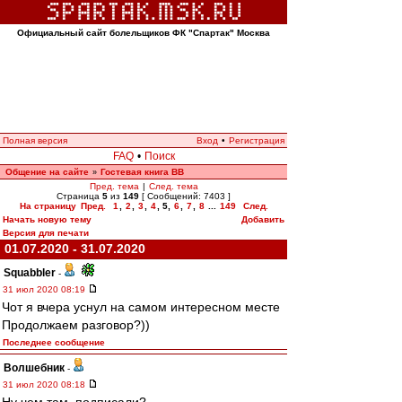
Официальный сайт болельщиков ФК "Спартак" Москва
Полная версия
Вход
•
Регистрация
FAQ
•
Поиск
Общение на сайте
Гостевая книга ВВ
»
Пред. тема
|
След. тема
Страница
5
из
149
[ Сообщений: 7403 ]
На страницу
Пред.
1
,
2
,
3
,
4
,
5
,
6
,
7
,
8
...
149
След.
Начать новую тему
Добавить
Версия для печати
01.07.2020 - 31.07.2020
Squabbler
-
31 июл 2020 08:19
Чот я вчера уснул на самом интересном месте
Продолжаем разговор?))
Последнее сообщение
Волшебник
-
31 июл 2020 08:18