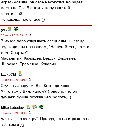
ибрагимовича, он свое наколотит, но будет
место не 7, а 5 с такой полузащитой
креативной.
Но какоша нас спасет))
ys
-
30 июл 2020 23:42
В музее пора открывать специальный стенд
под кодовым названием, "Не пугайтесь, но это
тоже Спартак".
Масалитин, Канищев, Ващук, Вукоевич,
Широков, Еременко, Кокорин
ЩукаСМ
-
30 июл 2020 23:42
Скучно лавируем! Все Коко, да Коко...
А что там с Виллианом? (говорят, что он
думает: лучше Москва чем болота) :)
Mike Lebedev
-
30 июл 2020 23:40
Блять. "Гол за игру". Правда, не на игрока, а на
всю команду