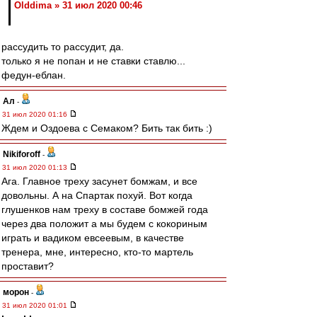
Olddima » 31 июл 2020 00:46
рассудить то рассудит, да.
только я не попан и не ставки ставлю...
федун-еблан.
Ал
-
31 июл 2020 01:16
Ждем и Оздоева с Семаком? Бить так бить :)
Nikiforoff
-
31 июл 2020 01:13
Ага. Главное треху засунет бомжам, и все
довольны. А на Спартак похуй. Вот когда
глушенков нам треху в составе бомжей года
через два положит а мы будем с кокориным
играть и вадиком евсеевым, в качестве
тренера, мне, интересно, кто-то мартель
проставит?
морон
-
31 июл 2020 01:01