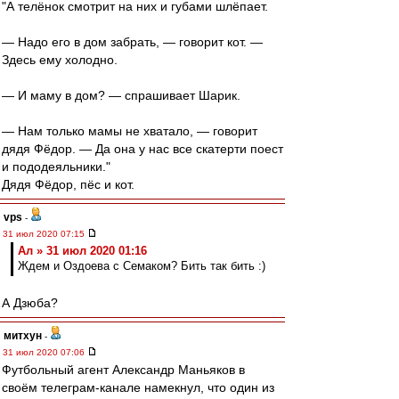
"А телёнок смотрит на них и губами шлёпает.
— Надо его в дом забрать, — говорит кот. —
Здесь ему холодно.
— И маму в дом? — спрашивает Шарик.
— Нам только мамы не хватало, — говорит
дядя Фёдор. — Да она у нас все скатерти поест
и пододеяльники."
Дядя Фёдор, пёс и кот.
vps
-
31 июл 2020 07:15
Ал » 31 июл 2020 01:16
Ждем и Оздоева с Семаком? Бить так бить :)
А Дзюба?
митхун
-
31 июл 2020 07:06
Футбольный агент Александр Маньяков в
своём телеграм-канале намекнул, что один из