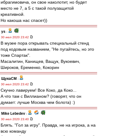
ибрагимовича, он свое наколотит, но будет
место не 7, а 5 с такой полузащитой
креативной.
Но какоша нас спасет))
ys
-
30 июл 2020 23:42
В музее пора открывать специальный стенд
под кодовым названием, "Не пугайтесь, но это
тоже Спартак".
Масалитин, Канищев, Ващук, Вукоевич,
Широков, Еременко, Кокорин
ЩукаСМ
-
30 июл 2020 23:42
Скучно лавируем! Все Коко, да Коко...
А что там с Виллианом? (говорят, что он
думает: лучше Москва чем болота) :)
Mike Lebedev
-
30 июл 2020 23:40
Блять. "Гол за игру". Правда, не на игрока, а на
всю команду