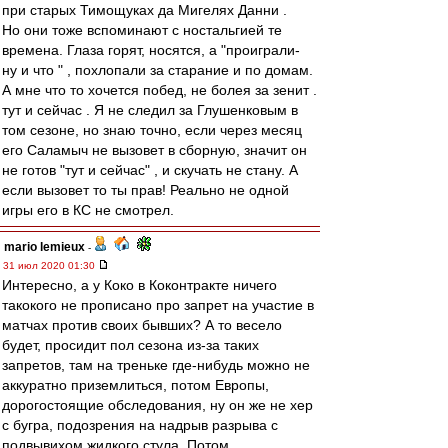
при старых Тимощуках да Мигелях Данни .
Но они тоже вспоминают с ностальгией те
времена. Глаза горят, носятся, а "проиграли-
ну и что " , похлопали за старание и по домам.
А мне что то хочется побед, не болея за зенит .
тут и сейчас . Я не следил за Глушенковым в
том сезоне, но знаю точно, если через месяц
его Саламыч не вызовет в сборную, значит он
не готов "тут и сейчас" , и скучать не стану. А
если вызовет то ты прав! Реально не одной
игры его в КС не смотрел.
mario lemieux
-
31 июл 2020 01:30
Интересно, а у Коко в Коконтракте ничего
такокого не прописано про запрет на участие в
матчах против своих бывших? А то весело
будет, просидит пол сезона из-за таких
запретов, там на треньке где-нибудь можно не
аккуратно приземлиться, потом Европы,
дорогостоящие обследования, ну он же не хер
с бугра, подозрения на надрыв разрыва с
подвывихом жидкого стула. Потом