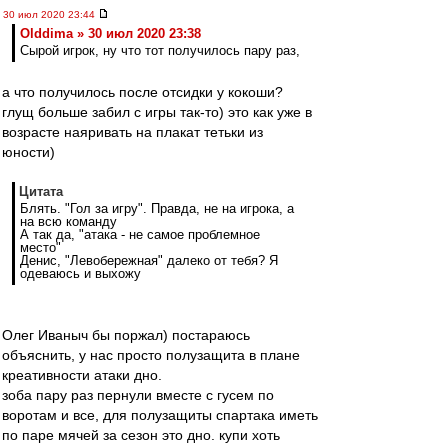
30 июл 2020 23:44
Olddima » 30 июл 2020 23:38
Сырой игрок, ну что тот получилось пару раз,
а что получилось после отсидки у кокоши?
глущ больше забил с игры так-то) это как уже в
возрасте наяривать на плакат тетьки из
юности)
Цитата
Блять. "Гол за игру". Правда, не на игрока, а
на всю команду
А так да, "атака - не самое проблемное
место"
Денис, "Левобережная" далеко от тебя? Я
одеваюсь и выхожу
Олег Иваныч бы поржал) постараюсь
объяснить, у нас просто полузащита в плане
креативности атаки дно.
зоба пару раз пернули вместе с гусем по
воротам и все, для полузащиты спартака иметь
по паре мячей за сезон это дно. купи хоть