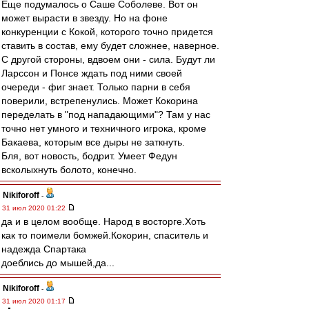
Еще подумалось о Саше Соболеве. Вот он
может вырасти в звезду. Но на фоне
конкуренции с Кокой, которого точно придется
ставить в состав, ему будет сложнее, наверное.
С другой стороны, вдвоем они - сила. Будут ли
Ларссон и Понсе ждать под ними своей
очереди - фиг знает. Только парни в себя
поверили, встрепенулись. Может Кокорина
переделать в "под нападающими"? Там у нас
точно нет умного и техничного игрока, кроме
Бакаева, которым все дыры не заткнуть.
Бля, вот новость, бодрит. Умеет Федун
всколыхнуть болото, конечно.
Nikiforoff
-
31 июл 2020 01:22
да и в целом вообще. Народ в восторге.Хоть
как то поимели бомжей.Кокорин, спаситель и
надежда Спартака
доеблись до мышей,да...
Nikiforoff
-
31 июл 2020 01:17