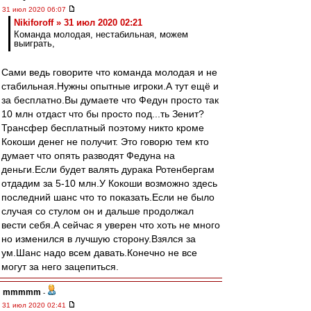
31 июл 2020 06:07
Nikiforoff » 31 июл 2020 02:21
Команда молодая, нестабильная, можем
выиграть,
Сами ведь говорите что команда молодая и не
стабильная.Нужны опытные игроки.А тут ещё и
за бесплатно.Вы думаете что Федун просто так
10 млн отдаст что бы просто под...ть Зенит?
Трансфер бесплатный поэтому никто кроме
Кокоши денег не получит. Это говорю тем кто
думает что опять разводят Федуна на
деньги.Если будет валять дурака Ротенбергам
отдадим за 5-10 млн.У Кокоши возможно здесь
последний шанс что то показать.Если не было
случая со стулом он и дальше продолжал
вести себя.А сейчас я уверен что хоть не много
но изменился в лучшую сторону.Взялся за
ум.Шанс надо всем давать.Конечно не все
могут за него зацепиться.
mmmmm
-
31 июл 2020 02:41