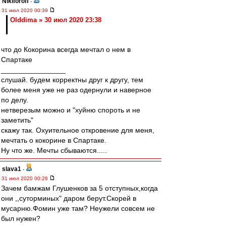
Nikiforoff
-
31 июл 2020 00:39
Olddima » 30 июл 2020 23:38
что до Кокорина всегда мечтал о нем в
Спартаке
________________
слушай. будем корректны друг к другу, тем
более меня уже не раз одернули и наверное
по делу.
нетверезым можно и "хуйню спороть и не
заметить"
скажу так. Охуительное откровение для меня,
мечтать о кокорине в Спартаке.
Ну что же. Мечты сбываются.....
slava1
-
31 июл 2020 00:26
Зачем бамжам Глушенков за 5 отступных,когда
они ,,суторминых" даром берут.Скорей в
мусарню.Фомин уже там? Неужели совсем не
был нужен?