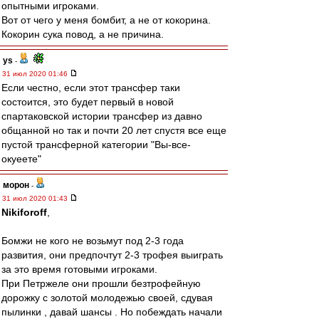
опытными игроками.
Вот от чего у меня бомбит, а не от кокорина.
Кокорин сука повод, а не причина.
ys
-
31 июл 2020 01:46
Если честно, если этот трансфер таки
состоится, это будет первый в новой
спартаковской истории трансфер из давно
общанной но так и почти 20 лет спустя все еще
пустой трансферной категории "Вы-все-
окуеете"
морон
-
31 июл 2020 01:43
Nikiforoff
,
Бомжи не кого не возьмут под 2-3 года
развития, они предпочтут 2-3 трофея выиграть
за это время готовыми игроками.
При Петржеле они прошли безтрофейную
дорожку с золотой молодежью своей, сдувая
пылинки , давай шансы . Но побеждать начали