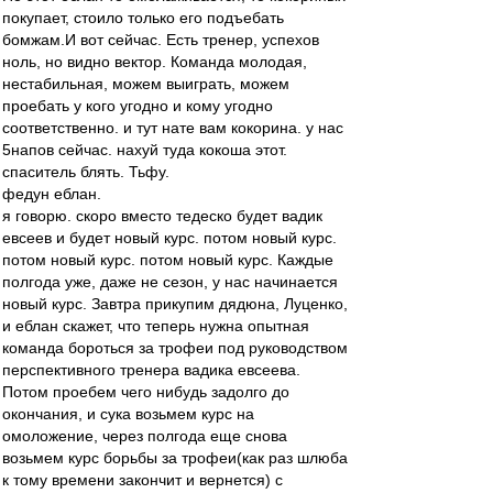
покупает, стоило только его подъебать
бомжам.И вот сейчас. Есть тренер, успехов
ноль, но видно вектор. Команда молодая,
нестабильная, можем выиграть, можем
проебать у кого угодно и кому угодно
соответственно. и тут нате вам кокорина. у нас
5напов сейчас. нахуй туда кокоша этот.
спаситель блять. Тьфу.
федун еблан.
я говорю. скоро вместо тедеско будет вадик
евсеев и будет новый курс. потом новый курс.
потом новый курс. потом новый курс. Каждые
полгода уже, даже не сезон, у нас начинается
новый курс. Завтра прикупим дядюна, Луценко,
и еблан скажет, что теперь нужна опытная
команда бороться за трофеи под руководством
перспективного тренера вадика евсеева.
Потом проебем чего нибудь задолго до
окончания, и сука возьмем курс на
омоложение, через полгода еще снова
возьмем курс борьбы за трофеи(как раз шлюба
к тому времени закончит и вернется) с