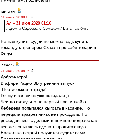
Ну чем там, подписали?
митхун
-
31 июл 2020 08:18
Ал » 31 июл 2020 01:16
Ждем и Оздоева с Семаком? Бить так бить
Нельзя купить судей,но можно ведь купить
команду с тренером.Сказал про себя товарищ
Федун.
лео22
-
31 июл 2020 08:06
Доброе утро!
В эфире Радио ВВ утренний выпуск
"Поэтической тетради'
Гляжу и заявочек уже накидали ;)
Честно скажу, что на первый пас пяткой от
Лебедева попытался сыграть в касание. Но
передача вразрез никак не проходила. Но
рескидавшись с делами и немного подработав
все же попытаюсь сделать проникающую.
Насколько острой получится судите сами.