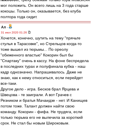
мог положить. Он всего лишь на 3 года старше
кокошы. Только он, оказывается, без клуба
полтора года сидит.
Ал
-
31 июл 2020 01:26
Хочется, конечно, шутить на тему "прячьте
стулья в Тарасовке", но Стрельцов когда-то
тоже вышел из тюрьмы... По ореолу
"обиженного властью" Кокорин был бы
"Спартаку" очень в кассу. На фоне беспредела
в последних турах и полуфинала кубка - наш
кадр однозначно. Напрашивалось. Даже не
знаю, как к нему относиться, если перейдет
все-таки.
Другое дело - игра. Бесков брал Ярцева и
Швецова - те заиграли. А вот Грачев с
Резником и братья Мачаидзе - нет. И Канищев
потом тоже. Талант должен найти свою
команду. Кокорин - фифа. Не трудяга, если
только тюрьма его не вылечила за короткий
срок. Не стал бы новым Широковым.