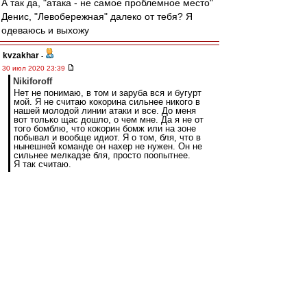
А так да, "атака - не самое проблемное место"
Денис, "Левобережная" далеко от тебя? Я
одеваюсь и выхожу
kvzakhar
-
30 июл 2020 23:39
Nikiforoff
Нет не понимаю, в том и заруба вся и бугурт
мой. Я не считаю кокорина сильнее никого в
нашей молодой линии атаки и все. До меня
вот только щас дошло, о чем мне. Да я не от
того бомблю, что кокорин бомж или на зоне
побывал и вообще идиот. Я о том, бля, что в
нынешней команде он нахер не нужен. Он не
сильнее мелкадзе бля, просто поопытнее.
Я так считаю.
это невозможно объяснить людям. для них
какоша охуенный снайпер и должен забивать
15ку за нас, причем он этого никогда не делал.
а) он старый, б) имел кресты и большой риск с
возрастом может вылезти. с) все его успехи
были очень давно.
Мелкадзе думаю уже все, но вот глущенкову
если не дадаут шанс из-за какоши... будет