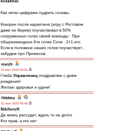
kvzakhar
,
Как легко цифрами пудрить головы.
Кокорин после карантина (игру с Ростовом
даже не берем) поучаствовал в 50%
сооруженных голах своей команды . При
общекомандных 6ти голах Сочи : 2+1 его.
Если в половине наших голов поучаствует ,
забудем про Промесов .
man26
-
31 июл 2020 00:51
Глеба
Управленец
поздравляю с днём
рождения!
Желаю здоровья и удачи!
Olddima
-
31 июл 2020 00:46
Nikiforoff
,
Да жизнь рассудит, ждать то не долго
Кто прав, а кто нет