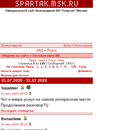
Официальный сайт болельщиков ФК "Спартак" Москва
Полная версия
Вход
•
Регистрация
FAQ
•
Поиск
Общение на сайте
Гостевая книга ВВ
»
Пред. тема
|
След. тема
Страница
5
из
149
[ Сообщений: 7403 ]
На страницу
Пред.
1
,
2
,
3
,
4
,
5
,
6
,
7
,
8
...
149
След.
Начать новую тему
Добавить
Версия для печати
01.07.2020 - 31.07.2020
Squabbler
-
31 июл 2020 08:19
Чот я вчера уснул на самом интересном месте
Продолжаем разговор?))
Последнее сообщение
Волшебник
-
31 июл 2020 08:18