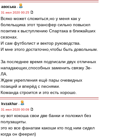
авоська
-
31 июл 2020 00:25
Всяко может сложиться,но у меня как у
болельщика этот трансфер сильно повысил
позитив к выступлению Спартака в ближайших
сезонах.
И сам футболист и вектор руководства.
И мне этого достаточно,чтобы быть довольным.
За последнее время подписали двух отличных
нападающих,способных заменить связку Зе-
ЛА.
Ждем укрепления ещё пары очевидных
позиций и вперёд с песнями.
Команда строится и это есть хорошо.
kvzakhar
-
31 июл 2020 00:09
ну вот кокоша свои две банки и положил без
полузащиты.
это ко все фанатам какоши кто под ним сидел
когда он феерил)