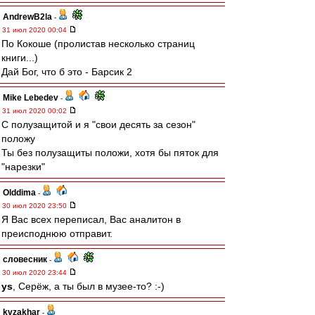
AndrewB2la
-
31 июл 2020 00:04
По Кокоше (пролистав несколько страниц
книги...)
Дай Бог, что б это - Барсик 2
Mike Lebedev
-
31 июл 2020 00:02
С полузащитой и я "свои десять за сезон"
положу
Ты без полузащиты положи, хотя бы пяток для
"нарезки"
Olddima
-
30 июл 2020 23:50
Я Вас всех переписал, Вас аналитон в
преисподнюю отправит.
словесник
-
30 июл 2020 23:44
ys
, Серёж, а ты был в музее-то? :-)
kvzakhar
-