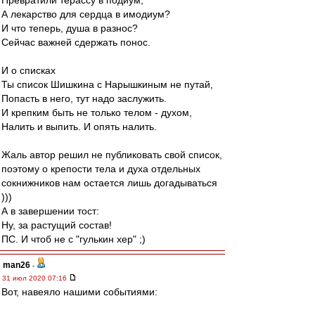
Превратили терассу в подиум,
А лекарство для сердца в имодиум?
И что теперь, душа в разнос?
Сейчас важней сдержать понос.
И о списках
Ты список Шишкина с Нарышкиным не путай,
Попасть в него, тут надо заслужить.
И крепким быть не только телом - духом,
Налить и выпить. И опять налить.
Жаль автор решил не публиковать свой список,
поэтому о крепости тела и духа отдельных
сокнижников нам остается лишь догадываться
)))
А в завершении тост:
Ну, за растущий состав!
ПС. И чтоб не с "гулькин хер" ;)
man26
-
31 июл 2020 07:16
Вот, навеяло нашими событиями: