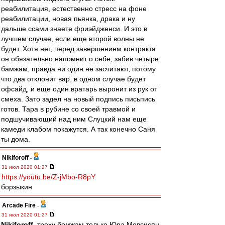
реабилитация, естественно стресс на фоне
реабилитации, новая пьянка, драка и ну
дальше ссами знаете фриэйдженси. И это в
лучшем случае, если еще второй волны не
будет. Хотя нет, перед завершением контракта
он обязательно напомнит о себе, забив четыре
бамжам, правда ни один не засчитают, потому
что два отклонит вар, в одном случае будет
офсайд, и еще один вратарь выронит из рук от
смеха. Зато задел на новый подпись письпись
готов. Тара в рубине со своей травмой и
подшучивающий над ним Слуцкий нам еще
камеди клабом покажутся. А так конечно Саня
ты дома.
Nikiforoff
-
31 июл 2020 01:27
https://youtu.be/Z-jMbo-R8pY
борзыкин
Arcade Fire
-
31 июл 2020 01:27
Nikiforoff
, треху бомжам только Юра Мовсисян