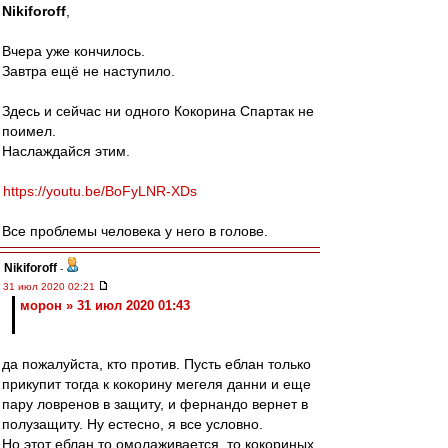
Nikiforoff
,
Вчера уже кончилось.
Завтра ещё не наступило.
Здесь и сейчас ни одного Кокорина Спартак не
поимел.
Наслаждайся этим.
https://youtu.be/BoFyLNR-XDs
Все проблемы человека у него в голове.
Nikiforoff
-
31 июл 2020 02:21
морон » 31 июл 2020 01:43
да пожалуйста, кто против. Пусть еблан только
прикупит тогда к кокорину мегеля данни и еще
пару ловренов в защиту, и фернандо вернет в
полузащиту. Ну естесно, я все условно.
Но этот еблан то омолаживается, то кокориных