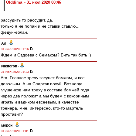
Olddima » 31 июл 2020 00:46
рассудить то рассудит, да.
только я не попан и не ставки ставлю...
федун-еблан.
Ал
-
31 июл 2020 01:16
Ждем и Оздоева с Семаком? Бить так бить :)
Nikiforoff
-
31 июл 2020 01:13
Ага. Главное треху засунет бомжам, и все
довольны. А на Спартак похуй. Вот когда
глушенков нам треху в составе бомжей года
через два положит а мы будем с кокориным
играть и вадиком евсеевым, в качестве
тренера, мне, интересно, кто-то мартель
проставит?
морон
-
31 июл 2020 01:01