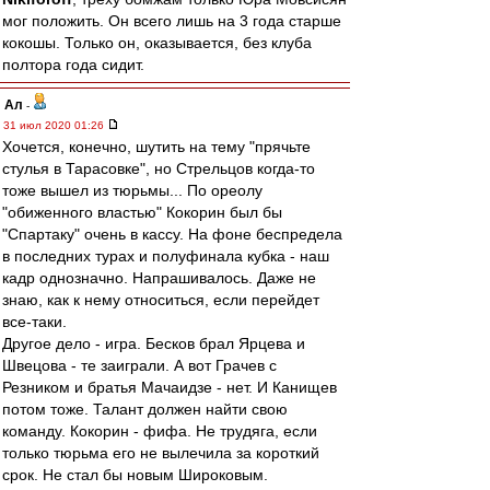
мог положить. Он всего лишь на 3 года старше
кокошы. Только он, оказывается, без клуба
полтора года сидит.
Ал
-
31 июл 2020 01:26
Хочется, конечно, шутить на тему "прячьте
стулья в Тарасовке", но Стрельцов когда-то
тоже вышел из тюрьмы... По ореолу
"обиженного властью" Кокорин был бы
"Спартаку" очень в кассу. На фоне беспредела
в последних турах и полуфинала кубка - наш
кадр однозначно. Напрашивалось. Даже не
знаю, как к нему относиться, если перейдет
все-таки.
Другое дело - игра. Бесков брал Ярцева и
Швецова - те заиграли. А вот Грачев с
Резником и братья Мачаидзе - нет. И Канищев
потом тоже. Талант должен найти свою
команду. Кокорин - фифа. Не трудяга, если
только тюрьма его не вылечила за короткий
срок. Не стал бы новым Широковым.