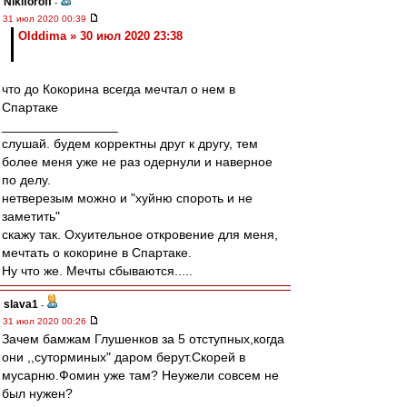
Nikiforoff
-
31 июл 2020 00:39
Olddima » 30 июл 2020 23:38
что до Кокорина всегда мечтал о нем в
Спартаке
________________
слушай. будем корректны друг к другу, тем
более меня уже не раз одернули и наверное
по делу.
нетверезым можно и "хуйню спороть и не
заметить"
скажу так. Охуительное откровение для меня,
мечтать о кокорине в Спартаке.
Ну что же. Мечты сбываются.....
slava1
-
31 июл 2020 00:26
Зачем бамжам Глушенков за 5 отступных,когда
они ,,суторминых" даром берут.Скорей в
мусарню.Фомин уже там? Неужели совсем не
был нужен?