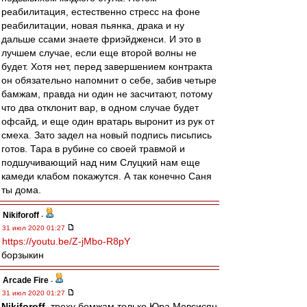
реабилитация, естественно стресс на фоне
реабилитации, новая пьянка, драка и ну
дальше ссами знаете фриэйдженси. И это в
лучшем случае, если еще второй волны не
будет. Хотя нет, перед завершением контракта
он обязательно напомнит о себе, забив четыре
бамжам, правда ни один не засчитают, потому
что два отклонит вар, в одном случае будет
офсайд, и еще один вратарь выронит из рук от
смеха. Зато задел на новый подпись письпись
готов. Тара в рубине со своей травмой и
подшучивающий над ним Слуцкий нам еще
камеди клабом покажутся. А так конечно Саня
ты дома.
Nikiforoff
-
31 июл 2020 01:27
https://youtu.be/Z-jMbo-R8pY
борзыкин
Arcade Fire
-
31 июл 2020 01:27
Nikiforoff
, треху бомжам только Юра Мовсисян