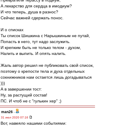
Превратили терассу в подиум,
А лекарство для сердца в имодиум?
И что теперь, душа в разнос?
Сейчас важней сдержать понос.
И о списках
Ты список Шишкина с Нарышкиным не путай,
Попасть в него, тут надо заслужить.
И крепким быть не только телом - духом,
Налить и выпить. И опять налить.
Жаль автор решил не публиковать свой список,
поэтому о крепости тела и духа отдельных
сокнижников нам остается лишь догадываться
)))
А в завершении тост:
Ну, за растущий состав!
ПС. И чтоб не с "гулькин хер" ;)
man26
-
31 июл 2020 07:16
Вот, навеяло нашими событиями: