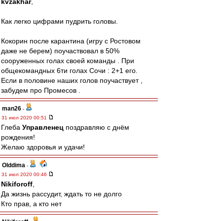
kvzakhar
,
Как легко цифрами пудрить головы.
Кокорин после карантина (игру с Ростовом
даже не берем) поучаствовал в 50%
сооруженных голах своей команды . При
общекомандных 6ти голах Сочи : 2+1 его.
Если в половине наших голов поучаствует ,
забудем про Промесов .
man26
-
31 июл 2020 00:51
Глеба
Управленец
поздравляю с днём
рождения!
Желаю здоровья и удачи!
Olddima
-
31 июл 2020 00:46
Nikiforoff
,
Да жизнь рассудит, ждать то не долго
Кто прав, а кто нет