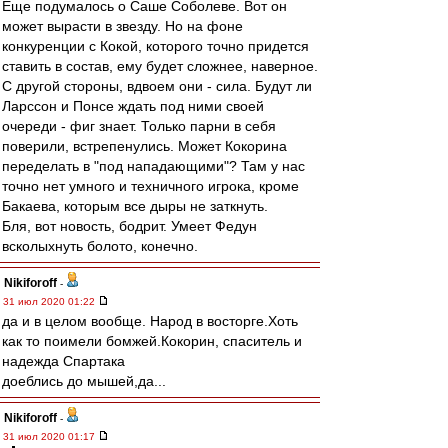
Еще подумалось о Саше Соболеве. Вот он
может вырасти в звезду. Но на фоне
конкуренции с Кокой, которого точно придется
ставить в состав, ему будет сложнее, наверное.
С другой стороны, вдвоем они - сила. Будут ли
Ларссон и Понсе ждать под ними своей
очереди - фиг знает. Только парни в себя
поверили, встрепенулись. Может Кокорина
переделать в "под нападающими"? Там у нас
точно нет умного и техничного игрока, кроме
Бакаева, которым все дыры не заткнуть.
Бля, вот новость, бодрит. Умеет Федун
всколыхнуть болото, конечно.
Nikiforoff
-
31 июл 2020 01:22
да и в целом вообще. Народ в восторге.Хоть
как то поимели бомжей.Кокорин, спаситель и
надежда Спартака
доеблись до мышей,да...
Nikiforoff
-
31 июл 2020 01:17