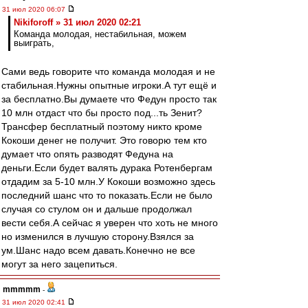
31 июл 2020 06:07
Nikiforoff » 31 июл 2020 02:21
Команда молодая, нестабильная, можем
выиграть,
Сами ведь говорите что команда молодая и не
стабильная.Нужны опытные игроки.А тут ещё и
за бесплатно.Вы думаете что Федун просто так
10 млн отдаст что бы просто под...ть Зенит?
Трансфер бесплатный поэтому никто кроме
Кокоши денег не получит. Это говорю тем кто
думает что опять разводят Федуна на
деньги.Если будет валять дурака Ротенбергам
отдадим за 5-10 млн.У Кокоши возможно здесь
последний шанс что то показать.Если не было
случая со стулом он и дальше продолжал
вести себя.А сейчас я уверен что хоть не много
но изменился в лучшую сторону.Взялся за
ум.Шанс надо всем давать.Конечно не все
могут за него зацепиться.
mmmmm
-
31 июл 2020 02:41