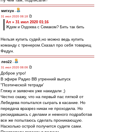
Ну чем там, подписали?
митхун
-
31 июл 2020 08:18
Ал » 31 июл 2020 01:16
Ждем и Оздоева с Семаком? Бить так бить
Нельзя купить судей,но можно ведь купить
команду с тренером.Сказал про себя товарищ
Федун.
лео22
-
31 июл 2020 08:06
Доброе утро!
В эфире Радио ВВ утренний выпуск
"Поэтической тетради'
Гляжу и заявочек уже накидали ;)
Честно скажу, что на первый пас пяткой от
Лебедева попытался сыграть в касание. Но
передача вразрез никак не проходила. Но
рескидавшись с делами и немного подработав
все же попытаюсь сделать проникающую.
Насколько острой получится судите сами.