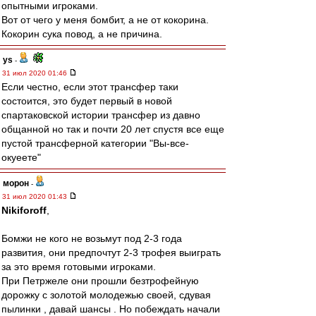
опытными игроками.
Вот от чего у меня бомбит, а не от кокорина.
Кокорин сука повод, а не причина.
ys
-
31 июл 2020 01:46
Если честно, если этот трансфер таки
состоится, это будет первый в новой
спартаковской истории трансфер из давно
общанной но так и почти 20 лет спустя все еще
пустой трансферной категории "Вы-все-
окуеете"
морон
-
31 июл 2020 01:43
Nikiforoff
,
Бомжи не кого не возьмут под 2-3 года
развития, они предпочтут 2-3 трофея выиграть
за это время готовыми игроками.
При Петржеле они прошли безтрофейную
дорожку с золотой молодежью своей, сдувая
пылинки , давай шансы . Но побеждать начали