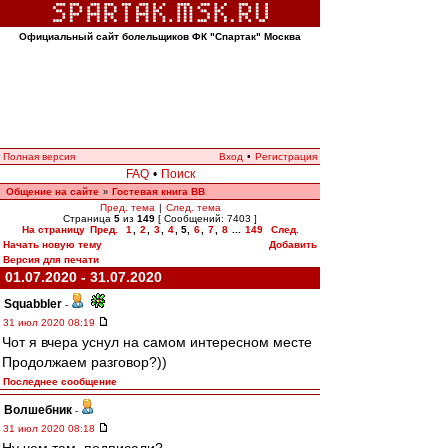
Официальный сайт болельщиков ФК "Спартак" Москва
Полная версия
Вход
•
Регистрация
FAQ
•
Поиск
Общение на сайте
Гостевая книга ВВ
»
Пред. тема
|
След. тема
Страница
5
из
149
[ Сообщений: 7403 ]
На страницу
Пред.
1
,
2
,
3
,
4
,
5
,
6
,
7
,
8
...
149
След.
Начать новую тему
Добавить
Версия для печати
01.07.2020 - 31.07.2020
Squabbler
-
31 июл 2020 08:19
Чот я вчера уснул на самом интересном месте
Продолжаем разговор?))
Последнее сообщение
Волшебник
-
31 июл 2020 08:18