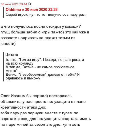
30 июл 2020 23:44
Olddima » 30 июл 2020 23:38
Сырой игрок, ну что тот получилось пару раз,
а что получилось после отсидки у кокоши?
глущ больше забил с игры так-то) это как уже в
возрасте наяривать на плакат тетьки из
юности)
Цитата
Блять. "Гол за игру". Правда, не на игрока, а
на всю команду
А так да, "атака - не самое проблемное
место"
Денис, "Левобережная" далеко от тебя? Я
одеваюсь и выхожу
Олег Иваныч бы поржал) постараюсь
объяснить, у нас просто полузащита в плане
креативности атаки дно.
зоба пару раз пернули вместе с гусем по
воротам и все, для полузащиты спартака иметь
по паре мячей за сезон это дно. купи хоть