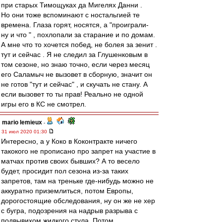
при старых Тимощуках да Мигелях Данни .
Но они тоже вспоминают с ностальгией те
времена. Глаза горят, носятся, а "проиграли-
ну и что " , похлопали за старание и по домам.
А мне что то хочется побед, не болея за зенит .
тут и сейчас . Я не следил за Глушенковым в
том сезоне, но знаю точно, если через месяц
его Саламыч не вызовет в сборную, значит он
не готов "тут и сейчас" , и скучать не стану. А
если вызовет то ты прав! Реально не одной
игры его в КС не смотрел.
mario lemieux
-
31 июл 2020 01:30
Интересно, а у Коко в Коконтракте ничего
такокого не прописано про запрет на участие в
матчах против своих бывших? А то весело
будет, просидит пол сезона из-за таких
запретов, там на треньке где-нибудь можно не
аккуратно приземлиться, потом Европы,
дорогостоящие обследования, ну он же не хер
с бугра, подозрения на надрыв разрыва с
подвывихом жидкого стула. Потом