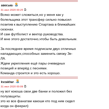
авоська
-
31 июл 2020 00:25
Всяко может сложиться,но у меня как у
болельщика этот трансфер сильно повысил
позитив к выступлению Спартака в ближайших
сезонах.
И сам футболист и вектор руководства.
И мне этого достаточно,чтобы быть довольным.
За последнее время подписали двух отличных
нападающих,способных заменить связку Зе-
ЛА.
Ждем укрепления ещё пары очевидных
позиций и вперёд с песнями.
Команда строится и это есть хорошо.
kvzakhar
-
31 июл 2020 00:09
ну вот кокоша свои две банки и положил без
полузащиты.
это ко все фанатам какоши кто под ним сидел
когда он феерил)