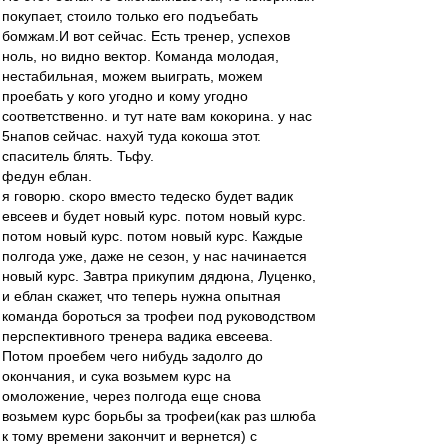
покупает, стоило только его подъебать
бомжам.И вот сейчас. Есть тренер, успехов
ноль, но видно вектор. Команда молодая,
нестабильная, можем выиграть, можем
проебать у кого угодно и кому угодно
соответственно. и тут нате вам кокорина. у нас
5напов сейчас. нахуй туда кокоша этот.
спаситель блять. Тьфу.
федун еблан.
я говорю. скоро вместо тедеско будет вадик
евсеев и будет новый курс. потом новый курс.
потом новый курс. потом новый курс. Каждые
полгода уже, даже не сезон, у нас начинается
новый курс. Завтра прикупим дядюна, Луценко,
и еблан скажет, что теперь нужна опытная
команда бороться за трофеи под руководством
перспективного тренера вадика евсеева.
Потом проебем чего нибудь задолго до
окончания, и сука возьмем курс на
омоложение, через полгода еще снова
возьмем курс борьбы за трофеи(как раз шлюба
к тому времени закончит и вернется) с