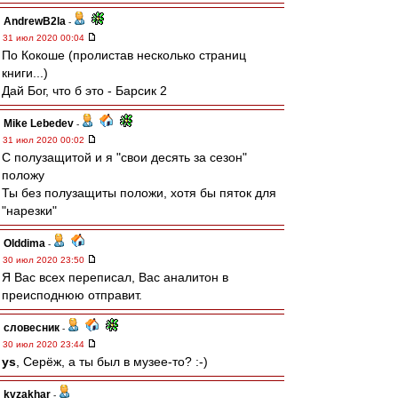
AndrewB2la
-
31 июл 2020 00:04
По Кокоше (пролистав несколько страниц
книги...)
Дай Бог, что б это - Барсик 2
Mike Lebedev
-
31 июл 2020 00:02
С полузащитой и я "свои десять за сезон"
положу
Ты без полузащиты положи, хотя бы пяток для
"нарезки"
Olddima
-
30 июл 2020 23:50
Я Вас всех переписал, Вас аналитон в
преисподнюю отправит.
словесник
-
30 июл 2020 23:44
ys
, Серёж, а ты был в музее-то? :-)
kvzakhar
-