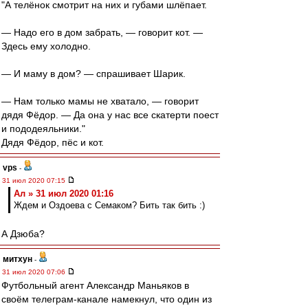
"А телёнок смотрит на них и губами шлёпает.
— Надо его в дом забрать, — говорит кот. —
Здесь ему холодно.
— И маму в дом? — спрашивает Шарик.
— Нам только мамы не хватало, — говорит
дядя Фёдор. — Да она у нас все скатерти поест
и пододеяльники."
Дядя Фёдор, пёс и кот.
vps
-
31 июл 2020 07:15
Ал » 31 июл 2020 01:16
Ждем и Оздоева с Семаком? Бить так бить :)
А Дзюба?
митхун
-
31 июл 2020 07:06
Футбольный агент Александр Маньяков в
своём телеграм-канале намекнул, что один из