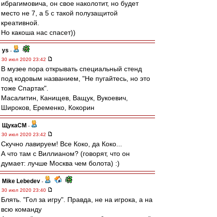
ибрагимовича, он свое наколотит, но будет
место не 7, а 5 с такой полузащитой
креативной.
Но какоша нас спасет))
ys
-
30 июл 2020 23:42
В музее пора открывать специальный стенд
под кодовым названием, "Не пугайтесь, но это
тоже Спартак".
Масалитин, Канищев, Ващук, Вукоевич,
Широков, Еременко, Кокорин
ЩукаСМ
-
30 июл 2020 23:42
Скучно лавируем! Все Коко, да Коко...
А что там с Виллианом? (говорят, что он
думает: лучше Москва чем болота) :)
Mike Lebedev
-
30 июл 2020 23:40
Блять. "Гол за игру". Правда, не на игрока, а на
всю команду