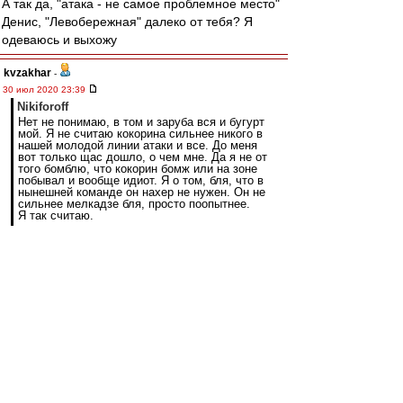
А так да, "атака - не самое проблемное место"
Денис, "Левобережная" далеко от тебя? Я
одеваюсь и выхожу
kvzakhar
-
30 июл 2020 23:39
Nikiforoff
Нет не понимаю, в том и заруба вся и бугурт
мой. Я не считаю кокорина сильнее никого в
нашей молодой линии атаки и все. До меня
вот только щас дошло, о чем мне. Да я не от
того бомблю, что кокорин бомж или на зоне
побывал и вообще идиот. Я о том, бля, что в
нынешней команде он нахер не нужен. Он не
сильнее мелкадзе бля, просто поопытнее.
Я так считаю.
это невозможно объяснить людям. для них
какоша охуенный снайпер и должен забивать
15ку за нас, причем он этого никогда не делал.
а) он старый, б) имел кресты и большой риск с
возрастом может вылезти. с) все его успехи
были очень давно.
Мелкадзе думаю уже все, но вот глущенкову
если не дадаут шанс из-за какоши... будет