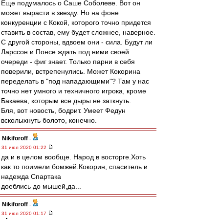
Еще подумалось о Саше Соболеве. Вот он
может вырасти в звезду. Но на фоне
конкуренции с Кокой, которого точно придется
ставить в состав, ему будет сложнее, наверное.
С другой стороны, вдвоем они - сила. Будут ли
Ларссон и Понсе ждать под ними своей
очереди - фиг знает. Только парни в себя
поверили, встрепенулись. Может Кокорина
переделать в "под нападающими"? Там у нас
точно нет умного и техничного игрока, кроме
Бакаева, которым все дыры не заткнуть.
Бля, вот новость, бодрит. Умеет Федун
всколыхнуть болото, конечно.
Nikiforoff
-
31 июл 2020 01:22
да и в целом вообще. Народ в восторге.Хоть
как то поимели бомжей.Кокорин, спаситель и
надежда Спартака
доеблись до мышей,да...
Nikiforoff
-
31 июл 2020 01:17