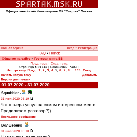
Официальный сайт болельщиков ФК "Спартак" Москва
Полная версия
Вход
•
Регистрация
FAQ
•
Поиск
Общение на сайте
Гостевая книга ВВ
»
Пред. тема
|
След. тема
Страница
5
из
149
[ Сообщений: 7403 ]
На страницу
Пред.
1
,
2
,
3
,
4
,
5
,
6
,
7
,
8
...
149
След.
Начать новую тему
Добавить
Версия для печати
01.07.2020 - 31.07.2020
Squabbler
-
31 июл 2020 08:19
Чот я вчера уснул на самом интересном месте
Продолжаем разговор?))
Последнее сообщение
Волшебник
-
31 июл 2020 08:18