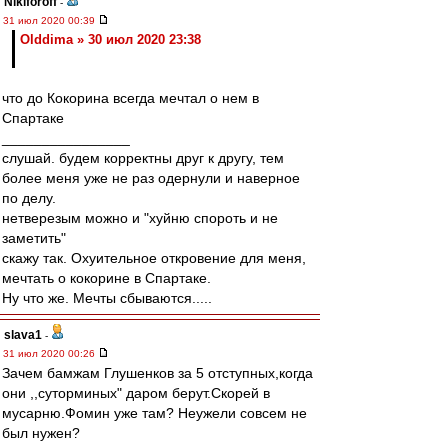
Nikiforoff
-
31 июл 2020 00:39
Olddima » 30 июл 2020 23:38
что до Кокорина всегда мечтал о нем в
Спартаке
________________
слушай. будем корректны друг к другу, тем
более меня уже не раз одернули и наверное
по делу.
нетверезым можно и "хуйню спороть и не
заметить"
скажу так. Охуительное откровение для меня,
мечтать о кокорине в Спартаке.
Ну что же. Мечты сбываются.....
slava1
-
31 июл 2020 00:26
Зачем бамжам Глушенков за 5 отступных,когда
они ,,суторминых" даром берут.Скорей в
мусарню.Фомин уже там? Неужели совсем не
был нужен?