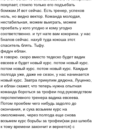
покупает, стоило только его подъебать
бомжам.И вот сейчас. Есть тренер, успехов
ноль, но видно вектор. Команда молодая,
нестабильная, можем выиграть, можем
проебать у кого угодно и кому угодно
соответственно. и тут нате вам кокорина. у нас
5напов сейчас. нахуй туда кокоша этот.
спаситель блять. Тьфу.
федун еблан.
я говорю. скоро вместо тедеско будет вадик
евсеев и будет новый курс. потом новый курс.
потом новый курс. потом новый курс. Каждые
полгода уже, даже не сезон, у нас начинается
новый курс. Завтра прикупим дядюна, Луценко,
и еблан скажет, что теперь нужна опытная
команда бороться за трофеи под руководством
перспективного тренера вадика евсеева.
Потом проебем чего нибудь задолго до
окончания, и сука возьмем курс на
омоложение, через полгода еще снова
возьмем курс борьбы за трофеи(как раз шлюба
к тому времени закончит и вернется) с