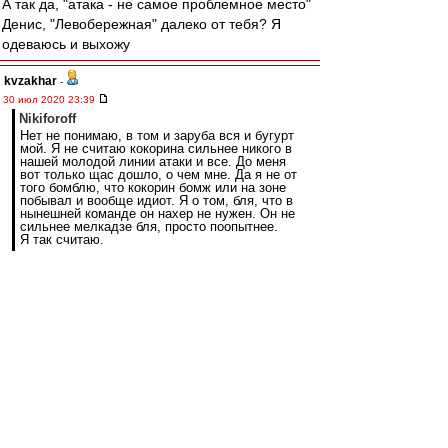
А так да, "атака - не самое проблемное место"
Денис, "Левобережная" далеко от тебя? Я
одеваюсь и выхожу
kvzakhar
-
30 июл 2020 23:39
Nikiforoff
Нет не понимаю, в том и заруба вся и бугурт
мой. Я не считаю кокорина сильнее никого в
нашей молодой линии атаки и все. До меня
вот только щас дошло, о чем мне. Да я не от
того бомблю, что кокорин бомж или на зоне
побывал и вообще идиот. Я о том, бля, что в
нынешней команде он нахер не нужен. Он не
сильнее мелкадзе бля, просто поопытнее.
Я так считаю.
это невозможно объяснить людям. для них
какоша охуенный снайпер и должен забивать
15ку за нас, причем он этого никогда не делал.
а) он старый, б) имел кресты и большой риск с
возрастом может вылезти. с) все его успехи
были очень давно.
Мелкадзе думаю уже все, но вот глущенкову
если не дадаут шанс из-за какоши... будет