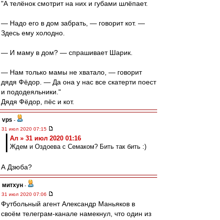
"А телёнок смотрит на них и губами шлёпает.
— Надо его в дом забрать, — говорит кот. —
Здесь ему холодно.
— И маму в дом? — спрашивает Шарик.
— Нам только мамы не хватало, — говорит
дядя Фёдор. — Да она у нас все скатерти поест
и пододеяльники."
Дядя Фёдор, пёс и кот.
vps
-
31 июл 2020 07:15
Ал » 31 июл 2020 01:16
Ждем и Оздоева с Семаком? Бить так бить :)
А Дзюба?
митхун
-
31 июл 2020 07:06
Футбольный агент Александр Маньяков в
своём телеграм-канале намекнул, что один из