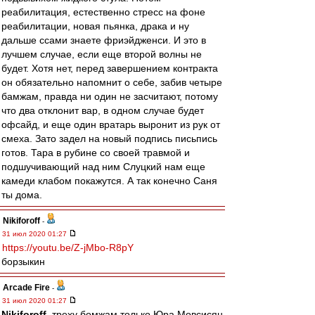
реабилитация, естественно стресс на фоне
реабилитации, новая пьянка, драка и ну
дальше ссами знаете фриэйдженси. И это в
лучшем случае, если еще второй волны не
будет. Хотя нет, перед завершением контракта
он обязательно напомнит о себе, забив четыре
бамжам, правда ни один не засчитают, потому
что два отклонит вар, в одном случае будет
офсайд, и еще один вратарь выронит из рук от
смеха. Зато задел на новый подпись письпись
готов. Тара в рубине со своей травмой и
подшучивающий над ним Слуцкий нам еще
камеди клабом покажутся. А так конечно Саня
ты дома.
Nikiforoff
-
31 июл 2020 01:27
https://youtu.be/Z-jMbo-R8pY
борзыкин
Arcade Fire
-
31 июл 2020 01:27
Nikiforoff
, треху бомжам только Юра Мовсисян