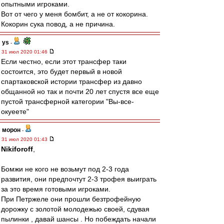
опытными игроками.
Вот от чего у меня бомбит, а не от кокорина.
Кокорин сука повод, а не причина.
ys
-
31 июл 2020 01:46
Если честно, если этот трансфер таки
состоится, это будет первый в новой
спартаковской истории трансфер из давно
общанной но так и почти 20 лет спустя все еще
пустой трансферной категории "Вы-все-
окуеете"
морон
-
31 июл 2020 01:43
Nikiforoff
,
Бомжи не кого не возьмут под 2-3 года
развития, они предпочтут 2-3 трофея выиграть
за это время готовыми игроками.
При Петржеле они прошли безтрофейную
дорожку с золотой молодежью своей, сдувая
пылинки , давай шансы . Но побеждать начали