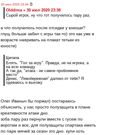
30 июл 2020 23:44
Olddima » 30 июл 2020 23:38
Сырой игрок, ну что тот получилось пару раз,
а что получилось после отсидки у кокоши?
глущ больше забил с игры так-то) это как уже в
возрасте наяривать на плакат тетьки из
юности)
Цитата
Блять. "Гол за игру". Правда, не на игрока, а
на всю команду
А так да, "атака - не самое проблемное
место"
Денис, "Левобережная" далеко от тебя? Я
одеваюсь и выхожу
Олег Иваныч бы поржал) постараюсь
объяснить, у нас просто полузащита в плане
креативности атаки дно.
зоба пару раз пернули вместе с гусем по
воротам и все, для полузащиты спартака иметь
по паре мячей за сезон это дно. купи хоть