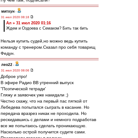
Ну чем там, подписали?
митхун
-
31 июл 2020 08:18
Ал » 31 июл 2020 01:16
Ждем и Оздоева с Семаком? Бить так бить
Нельзя купить судей,но можно ведь купить
команду с тренером.Сказал про себя товарищ
Федун.
лео22
-
31 июл 2020 08:06
Доброе утро!
В эфире Радио ВВ утренний выпуск
"Поэтической тетради'
Гляжу и заявочек уже накидали ;)
Честно скажу, что на первый пас пяткой от
Лебедева попытался сыграть в касание. Но
передача вразрез никак не проходила. Но
рескидавшись с делами и немного подработав
все же попытаюсь сделать проникающую.
Насколько острой получится судите сами.