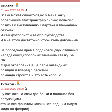
авоська
-
31 июл 2020 00:25
Всяко может сложиться,но у меня как у
болельщика этот трансфер сильно повысил
позитив к выступлению Спартака в ближайших
сезонах.
И сам футболист и вектор руководства.
И мне этого достаточно,чтобы быть довольным.
За последнее время подписали двух отличных
нападающих,способных заменить связку Зе-
ЛА.
Ждем укрепления ещё пары очевидных
позиций и вперёд с песнями.
Команда строится и это есть хорошо.
kvzakhar
-
31 июл 2020 00:09
ну вот кокоша свои две банки и положил без
полузащиты.
это ко все фанатам какоши кто под ним сидел
когда он феерил)