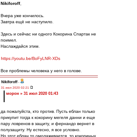
Nikiforoff
,
Вчера уже кончилось.
Завтра ещё не наступило.
Здесь и сейчас ни одного Кокорина Спартак не
поимел.
Наслаждайся этим.
https://youtu.be/BoFyLNR-XDs
Все проблемы человека у него в голове.
Nikiforoff
-
31 июл 2020 02:21
морон » 31 июл 2020 01:43
да пожалуйста, кто против. Пусть еблан только
прикупит тогда к кокорину мегеля данни и еще
пару ловренов в защиту, и фернандо вернет в
полузащиту. Ну естесно, я все условно.
Но этот еблан то омолаживается, то кокориных