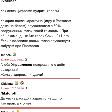
kvzakhar
,
Как легко цифрами пудрить головы.
Кокорин после карантина (игру с Ростовом
даже не берем) поучаствовал в 50%
сооруженных голах своей команды . При
общекомандных 6ти голах Сочи : 2+1 его.
Если в половине наших голов поучаствует ,
забудем про Промесов .
man26
-
31 июл 2020 00:51
Глеба
Управленец
поздравляю с днём
рождения!
Желаю здоровья и удачи!
Olddima
-
31 июл 2020 00:46
Nikiforoff
,
Да жизнь рассудит, ждать то не долго
Кто прав, а кто нет