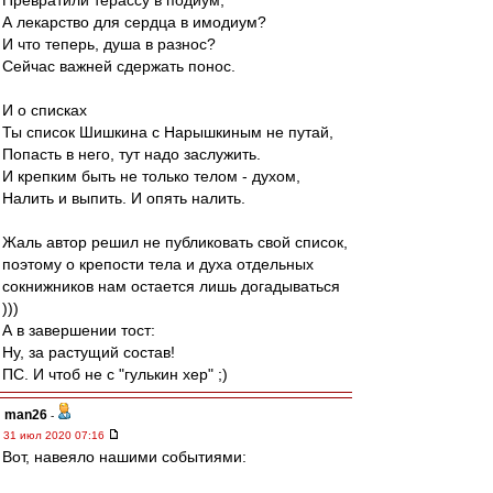
Превратили терассу в подиум,
А лекарство для сердца в имодиум?
И что теперь, душа в разнос?
Сейчас важней сдержать понос.
И о списках
Ты список Шишкина с Нарышкиным не путай,
Попасть в него, тут надо заслужить.
И крепким быть не только телом - духом,
Налить и выпить. И опять налить.
Жаль автор решил не публиковать свой список,
поэтому о крепости тела и духа отдельных
сокнижников нам остается лишь догадываться
)))
А в завершении тост:
Ну, за растущий состав!
ПС. И чтоб не с "гулькин хер" ;)
man26
-
31 июл 2020 07:16
Вот, навеяло нашими событиями: