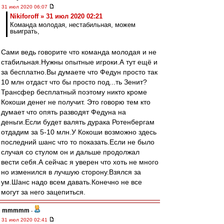
31 июл 2020 06:07
Nikiforoff » 31 июл 2020 02:21
Команда молодая, нестабильная, можем
выиграть,
Сами ведь говорите что команда молодая и не
стабильная.Нужны опытные игроки.А тут ещё и
за бесплатно.Вы думаете что Федун просто так
10 млн отдаст что бы просто под...ть Зенит?
Трансфер бесплатный поэтому никто кроме
Кокоши денег не получит. Это говорю тем кто
думает что опять разводят Федуна на
деньги.Если будет валять дурака Ротенбергам
отдадим за 5-10 млн.У Кокоши возможно здесь
последний шанс что то показать.Если не было
случая со стулом он и дальше продолжал
вести себя.А сейчас я уверен что хоть не много
но изменился в лучшую сторону.Взялся за
ум.Шанс надо всем давать.Конечно не все
могут за него зацепиться.
mmmmm
-
31 июл 2020 02:41