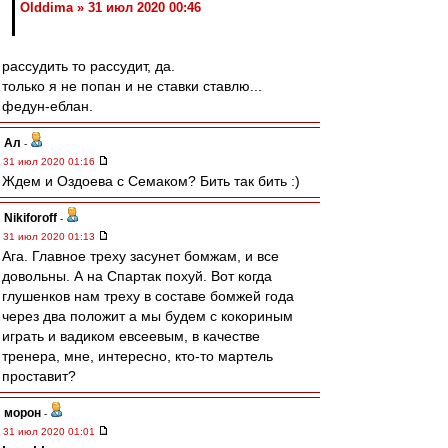
Olddima » 31 июл 2020 00:46
рассудить то рассудит, да.
только я не попан и не ставки ставлю...
федун-еблан.
Ал
-
31 июл 2020 01:16
Ждем и Оздоева с Семаком? Бить так бить :)
Nikiforoff
-
31 июл 2020 01:13
Ага. Главное треху засунет бомжам, и все
довольны. А на Спартак похуй. Вот когда
глушенков нам треху в составе бомжей года
через два положит а мы будем с кокориным
играть и вадиком евсеевым, в качестве
тренера, мне, интересно, кто-то мартель
проставит?
морон
-
31 июл 2020 01:01