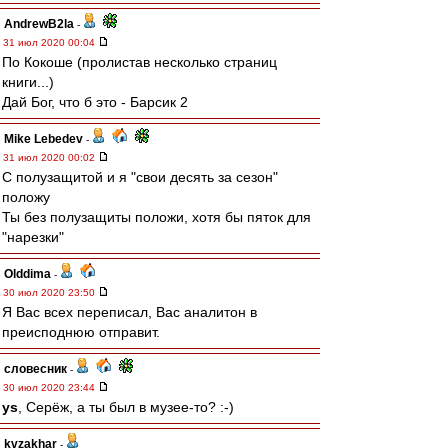
AndrewB2la
-
31 июл 2020 00:04
По Кокоше (пролистав несколько страниц
книги...)
Дай Бог, что б это - Барсик 2
Mike Lebedev
-
31 июл 2020 00:02
С полузащитой и я "свои десять за сезон"
положу
Ты без полузащиты положи, хотя бы пяток для
"нарезки"
Olddima
-
30 июл 2020 23:50
Я Вас всех переписал, Вас аналитон в
преисподнюю отправит.
словесник
-
30 июл 2020 23:44
ys
, Серёж, а ты был в музее-то? :-)
kvzakhar
-