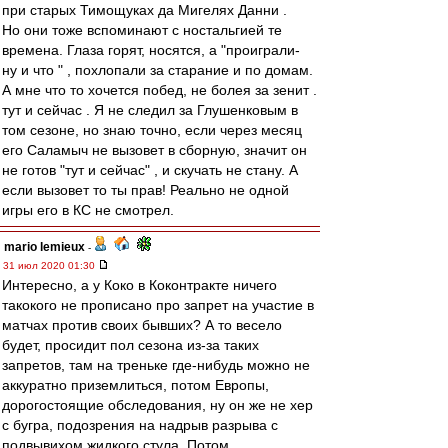
при старых Тимощуках да Мигелях Данни .
Но они тоже вспоминают с ностальгией те
времена. Глаза горят, носятся, а "проиграли-
ну и что " , похлопали за старание и по домам.
А мне что то хочется побед, не болея за зенит .
тут и сейчас . Я не следил за Глушенковым в
том сезоне, но знаю точно, если через месяц
его Саламыч не вызовет в сборную, значит он
не готов "тут и сейчас" , и скучать не стану. А
если вызовет то ты прав! Реально не одной
игры его в КС не смотрел.
mario lemieux
-
31 июл 2020 01:30
Интересно, а у Коко в Коконтракте ничего
такокого не прописано про запрет на участие в
матчах против своих бывших? А то весело
будет, просидит пол сезона из-за таких
запретов, там на треньке где-нибудь можно не
аккуратно приземлиться, потом Европы,
дорогостоящие обследования, ну он же не хер
с бугра, подозрения на надрыв разрыва с
подвывихом жидкого стула. Потом