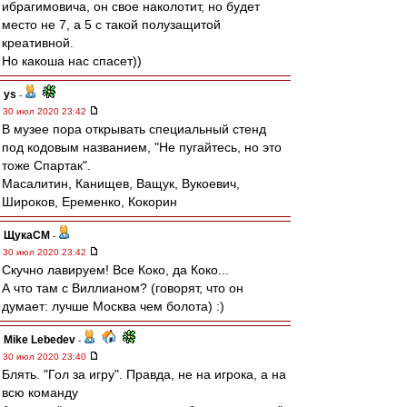
ибрагимовича, он свое наколотит, но будет
место не 7, а 5 с такой полузащитой
креативной.
Но какоша нас спасет))
ys
-
30 июл 2020 23:42
В музее пора открывать специальный стенд
под кодовым названием, "Не пугайтесь, но это
тоже Спартак".
Масалитин, Канищев, Ващук, Вукоевич,
Широков, Еременко, Кокорин
ЩукаСМ
-
30 июл 2020 23:42
Скучно лавируем! Все Коко, да Коко...
А что там с Виллианом? (говорят, что он
думает: лучше Москва чем болота) :)
Mike Lebedev
-
30 июл 2020 23:40
Блять. "Гол за игру". Правда, не на игрока, а на
всю команду