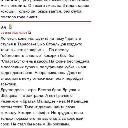
мог положить. Он всего лишь на 3 года старше
кокошы. Только он, оказывается, без клуба
полтора года сидит.
Ал
-
31 июл 2020 01:26
Хочется, конечно, шутить на тему "прячьте
стулья в Тарасовке", но Стрельцов когда-то
тоже вышел из тюрьмы... По ореолу
"обиженного властью" Кокорин был бы
"Спартаку" очень в кассу. На фоне беспредела
в последних турах и полуфинала кубка - наш
кадр однозначно. Напрашивалось. Даже не
знаю, как к нему относиться, если перейдет
все-таки.
Другое дело - игра. Бесков брал Ярцева и
Швецова - те заиграли. А вот Грачев с
Резником и братья Мачаидзе - нет. И Канищев
потом тоже. Талант должен найти свою
команду. Кокорин - фифа. Не трудяга, если
только тюрьма его не вылечила за короткий
срок. Не стал бы новым Широковым.