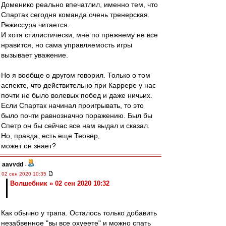
Доменико реально впечатлил, именно тем, что
Спартак сегодня команда очень тренерская.
Режиссура читается.
И хотя стилистически, мне по прежнему не все
нравится, но сама управляемость игры
вызывает уважение.
Но я вообще о другом говорил. Только о том
аспекте, что действительно при Каррере у нас
почти не было волевых побед и даже ничьих.
Если Спартак начинал проигрывать, то это
было почти равнозначно поражению. Был бы
Спетр он бы сейчас все нам выдал и сказал.
Но, правда, есть еще Теовер,
может он знает?
aavvdd
-
02 сен 2020 10:35
Волшебник » 02 сен 2020 10:32
Как обычно у трапа. Осталось только добавить
незабвенное "вы все охуеете" и можно спать