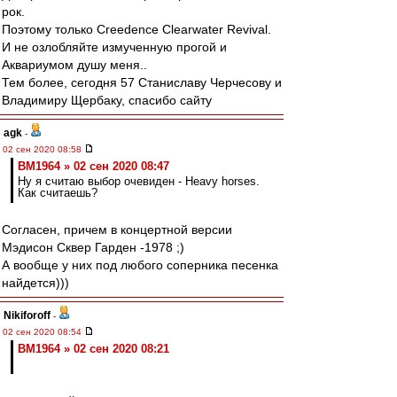
рок.
Поэтому только Creedence Clearwater Revival.
И не озлобляйте измученную прогой и
Аквариумом душу меня..
Тем более, сегодня 57 Станиславу Черчесову и
Владимиру Щербаку, спасибо сайту
agk
-
02 сен 2020 08:58
BM1964 » 02 сен 2020 08:47
Ну я считаю выбор очевиден - Heavy horses.
Как считаешь?
Согласен, причем в концертной версии
Мэдисон Сквер Гарден -1978 ;)
А вообще у них под любого соперника песенка
найдется)))
Nikiforoff
-
02 сен 2020 08:54
BM1964 » 02 сен 2020 08:21