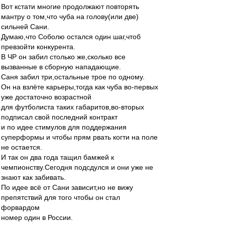
Вот кстати многие продолжают повторять
мантру о том,что чуба на голову(или две)
сильней Сани.
Думаю,что Соболю остался один шаг,чтоб
превзойти конкурента.
В ЧР он забил столько же,сколько все
вызванные в сборную нападающие.
Саня забил три,остальные трое по одному.
Он на взлёте карьеры,тогда как чуба во-первых
уже достаточно возрастной
для футболиста таких габаритов,во-вторых
подписал свой последний контракт
и по идее стимулов для поддержания
суперформы и чтобы прям рвать когти на поле
не остается.
И так он два года тащил бамжей к
чемпионству.Сегодня подсдулся и они уже не
знают как забивать.
По идее всё от Сани зависит,но не вижу
препятствий для того чтобы он стал
форвардом
номер один в России.