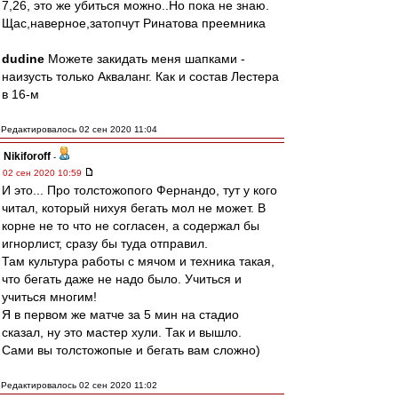
7,26, это же убиться можно..Но пока не знаю.
Щас,наверное,затопчут Ринатова преемника
dudine
Можете закидать меня шапками -
наизусть только Акваланг. Как и состав Лестера
в 16-м
Редактировалось 02 сен 2020 11:04
Nikiforoff
-
02 сен 2020 10:59
И это... Про толстожопого Фернандо, тут у кого
читал, который нихуя бегать мол не может. В
корне не то что не согласен, а содержал бы
игнорлист, сразу бы туда отправил.
Там культура работы с мячом и техника такая,
что бегать даже не надо было. Учиться и
учиться многим!
Я в первом же матче за 5 мин на стадио
сказал, ну это мастер хули. Так и вышло.
Сами вы толстожопые и бегать вам сложно)
Редактировалось 02 сен 2020 11:02