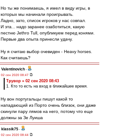
Но ты же понимаешь, я имел в виду игры, в
которых мы начинали проигрывать.
Ладно, зато, список игроков у нас совпал.
И эта... надо заранее озаботиться, какую
пестню Jethro Tull, опубликуем перед конями.
Первые два опыта принесли удачу.
Ну я считаю выбор очевиден - Heavy horses.
Как считаешь?
Valentinovich
-
02 сен 2020 08:47
Трувор » 02 сен 2020 08:43
1. Кто то есть на вход в ближайшее время.
Ну вон португальцы пишут какой то
нападающий из Порто очень близок, они даже
скинули пару лямов на него, потому что еще
должны за Зе Луиша
klassik75
-
02 сен 2020 08:44