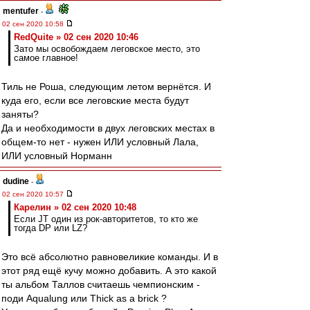
mentufer
-
02 сен 2020 10:58
RedQuite » 02 сен 2020 10:46
Зато мы освобождаем леговское место, это
самое главное!
Тиль не Роша, следующим летом вернётся. И
куда его, если все леговские места будут
заняты?
Да и необходимости в двух леговских местах в
общем-то нет - нужен ИЛИ условный Лала,
ИЛИ условный Норманн
dudine
-
02 сен 2020 10:57
Карелин » 02 сен 2020 10:48
Если JT один из рок-авторитетов, то кто же
тогда DP или LZ?
Это всё абсолютно равновеликие команды. И в
этот ряд ещё кучу можно добавить. А это какой
ты альбом Таллов считаешь чемпионским -
поди Aqualung или Thick as a brick ?