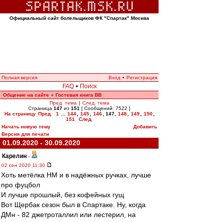
Официальный сайт болельщиков ФК "Спартак" Москва
Полная версия
Вход
•
Регистрация
FAQ
•
Поиск
Общение на сайте
Гостевая книга ВВ
»
Пред. тема
|
След. тема
Страница
147
из
151
[ Сообщений: 7522 ]
На страницу
Пред.
1
...
144
,
145
,
146
,
147
,
148
,
149
,
150
,
151
След.
Начать новую тему
Добавить
Версия для печати
01.09.2020 - 30.09.2020
Карелин
-
02 сен 2020 11:30
Хоть метёлка НМ и в надёжных ручках, лучше
про фуцбол
И лучше прошлый, без кофейных гущ
Вот Щербак сезон был в Спартаке. Ну, когда
ДМн - 82 джетроталлил или лестерил, на