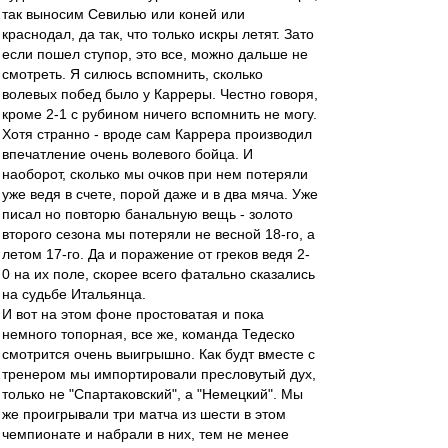
так выносим Севилью или коней или
краснодал, да так, что только искры летят. Зато
если пошел ступор, это все, можно дальше не
смотреть. Я силюсь вспомнить, сколько
волевых побед было у Карреры. Честно говоря,
кроме 2-1 с рубином ничего вспомнить не могу.
Хотя странно - вроде сам Каррера производил
впечатление очень волевого бойца. И
наоборот, сколько мы очков при нем потеряли
уже ведя в счете, порой даже и в два мяча. Уже
писал но повторю банальную вещь - золото
второго сезона мы потеряли не весной 18-го, а
летом 17-го. Да и поражение от греков ведя 2-
0 на их поле, скорее всего фатально сказались
на судьбе Итальянца.
И вот на этом фоне простоватая и пока
немного топорная, все же, команда Тедеско
смотрится очень выигрышно. Как будт вместе с
тренером мы импортировали пресловутый дух,
только не "Спартаковский", а "Немецкий". Мы
же проигрывали три матча из шести в этом
чемпионате и набрали в них, тем не менее