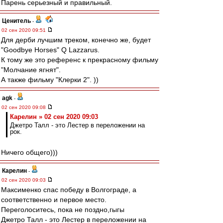
Парень серьезный и правильный.
Ценитель
-
02 сен 2020 09:51
Для дерби лучшим треком, конечно же, будет
"Goodbye Horses" Q Lazzarus.
К тому же это референс к прекрасному фильму
"Молчание ягнят".
А также фильму "Клерки 2". ))
agk
-
02 сен 2020 09:08
Карелин » 02 сен 2020 09:03
Джетро Талл - это Лестер в переложении на
рок.
Ничего общего)))
Карелин
-
02 сен 2020 09:03
Максименко спас победу в Волгограде, а
соответственно и первое место.
Переголоситесь, пока не поздно,гыгы
Джетро Талл - это Лестер в переложении на