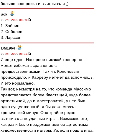
больше соперника и выигрывали ;)
agk
-
02 сен 2020 08:30
1. Зобнин
2. Соболев
3. Ларссон
BM1964
-
02 сен 2020 08:21
И еще одно. Наверное никакой тренер не
может избежать сравнение с
предшественниками. Так и с Кононовым
происходило, и Карреру нет-нет да вспомнишь.
И это нормально.
Так вот, несмотря на то, что команда Массимо
представляется более блестящей, куда более
артистичной, да и мастеровитой, у нее был
один существенный, я бы даже сказал
хронический минус. Она крайне редко
вытягивала неудачные игры... Возможно это,
как раз и было продолжением ее артистизма,
художественности натуры. Уж если пошла игра,