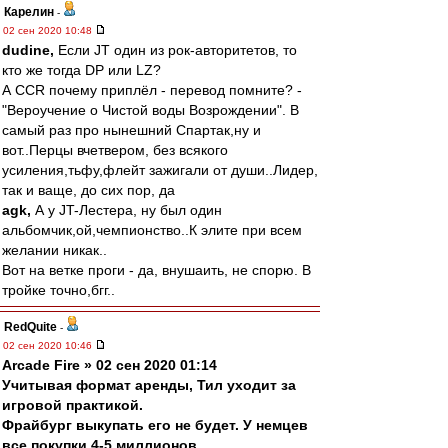
Карелин
-
02 сен 2020 10:48
dudine,
Если JT один из рок-авторитетов, то
кто же тогда DP или LZ?
А CCR почему приплёл - перевод помните? -
"Вероучение о Чистой воды Возрождении". В
самый раз про нынешний Спартак,ну и
вот..Перцы вчетвером, без всякого
усиления,тьфу,флейт зажигали от души..Лидер,
так и ваще, до сих пор, да
agk,
А у JT-Лестера, ну был один
альбомчик,ой,чемпионство..К элите при всем
желании никак..
Вот на ветке проги - да, внушаить, не спорю. В
тройке точно,бгг..
RedQuite
-
02 сен 2020 10:46
Arcade Fire » 02 сен 2020 01:14
Учитывая формат аренды, Тил уходит за
игровой практикой.
Фрайбург выкупать его не будет. У немцев
все покупки 4-5 миллионов.