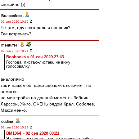
спокойно )))
Волшебник
-
02 сен 2020 10:32
Че там, едут латераль и опорник?
Где встречать?
mentufer
-
02 сен 2020 10:21
Boobooka » 01 сен 2020 23:43
Господа, листаю-листаю, не вижу
голосовалку
аналогично
так и нашёл её. даже адблоки отключил - не
помогло
но моя тройка на данный момент - Зобнин,
Ларссон, Жиго. ОЧЕНЬ рядом Крал, Соболев,
Максименко.
dudine
-
02 сен 2020 10:18
BM1964 » 02 сен 2020 08:21
Я силюсь вспомнить, сколько волевых побед