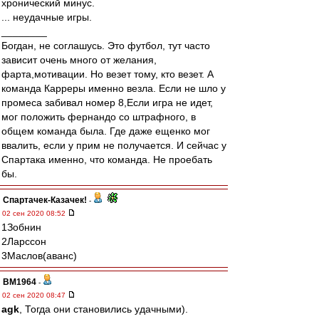
хронический минус.
... неудачные игры.
________
Богдан, не соглашусь. Это футбол, тут часто
зависит очень много от желания,
фарта,мотивации. Но везет тому, кто везет. А
команда Карреры именно везла. Если не шло у
промеса забивал номер 8,Если игра не идет,
мог положить фернандо со штрафного, в
общем команда была. Где даже ещенко мог
ввалить, если у прим не получается. И сейчас у
Спартака именно, что команда. Не проебать
бы.
Спартачек-Казачек!
-
02 сен 2020 08:52
1Зобнин
2Ларссон
3Маслов(аванс)
BM1964
-
02 сен 2020 08:47
agk
, Тогда они становились удачными).