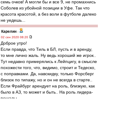
семь очков! А могли бы и все 9, не промахнись
Соболев из убойной позиции в Уфе. Так что
красота красотой, а без воли в футболе далеко
не уедешь...
Карелин
-
02 сен 2020 08:20
Доброе утро!
Если правда, что Тиль в БЛ, пусть и в аренду,
то мне лично жаль. Ну ведь хороший же игрок..
Тут недавно примерялись к Лейпцигу, в смысле
похожести того, что, видимо, строит и Тедеско,
с поправками. Да, навскидку, только Форсберг
близок по типажу, но и он не всегда в старте..
Если Фрайбург арендует на роль, близкую, как
было в АЗ, то может и быть.. На роль лидера-
решалы.
В Спартаке такую
роль,безусловно,предоставить не могли,
потому что топ-клуб со всеми
вытекающими..Это ему надо было при каждом
выходе голешник класть и парочку голевых, и
то не факт..Но решаться кому-то надо было,ну