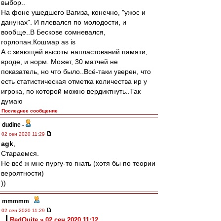
выбор..
На фоне ушедшего Вагиза, конечно, "ужос и
данунах". И плевался по молодости, и
вообще..В Бескове сомневался,
горлопан.Кошмар as is
А с зияющей высоты напластований памяти,
вроде, и норм. Может, 30 матчей не
показатель, но что было..Всё-таки уверен, что
есть статистическая отметка количества ир у
игрока, по которой можно вердиктнуть..Так
думаю
Последнее сообщение
dudine
-
02 сен 2020 11:29
agk
,
Стараемся.
Не всё ж мне пургу-то гнать (хотя бы по теории
вероятности)
))
mmmmm
-
02 сен 2020 11:29
RedQuite » 02 сен 2020 11:12