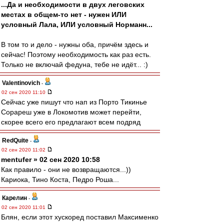
...Да и необходимости в двух леговских
местах в общем-то нет - нужен ИЛИ
условный Лала, ИЛИ условный Норманн...
В том то и дело - нужны оба, причём здесь и
сейчас! Поэтому необходимость как раз есть.
Только не включай федуна, тебе не идёт... :)
Valentinovich
-
02 сен 2020 11:10
Сейчас уже пишут что нап из Порто Тикинье
Сорареш уже в Локомотив может перейти,
скорее всего его предлагают всем подряд
RedQuite
-
02 сен 2020 11:02
mentufer » 02 сен 2020 10:58
Как правило - они не возвращаются...))
Кариока, Тино Коста, Педро Роша...
Карелин
-
02 сен 2020 11:01
Блян, если этот хускоред поставил Максименко