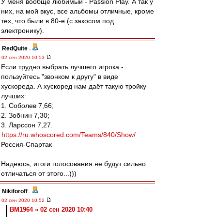
У меня вообще любимый - Passion Play. А так у
них, на мой вкус, все альбомы отличные, кроме
тех, что были в 80-е (с закосом под
электронику).
RedQuite
-
02 сен 2020 10:53
Если трудно выбрать лучшего игрока -
пользуйтесь "звонком к другу" в виде
хускореда. А хускоред нам даёт такую тройку
лучших:
1. Соболев 7,66;
2. Зобнин 7,30;
3. Ларссон 7,27.
https://ru.whoscored.com/Teams/840/Show/
Россия-Спартак
Надеюсь, итоги голосования не будут сильно
отличаться от этого...)))
Nikiforoff
-
02 сен 2020 10:52
BM1964 » 02 сен 2020 10:40