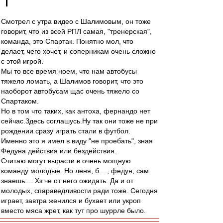
Смотрел с утра видео с Шалимовым, он тоже
говорит, что из всей РПЛ самая, "тренерская",
команда, это Спартак. Понятно мол, что
делает, чего хочет, и соперникам очень сложно
с этой игрой.
Мы то все время ноем, что нам автобусы
тяжело ломать, а Шалимов говорит, что это
наоборот автобусам щас очень тяжело со
Спартаком.
Но в том что таких, как антоха, фернандо нет
сейчас.Здесь соглашусь.Ну так они тоже не при
рождении сразу играть стали в футбол.
Именно это я имел в виду "не проебать", зная
Федуна действия или бездействия.
Считаю могут вырасти в очень мощную
команду молодые. Но леня, б...., федун, сам
знаешь.... Хз че от него ожидать. Да и от
молодых, спараведливости ради тоже. Сегодня
играет, завтра женился и бухает или укроп
вместо мяса жрет, как тут про шуррле было.