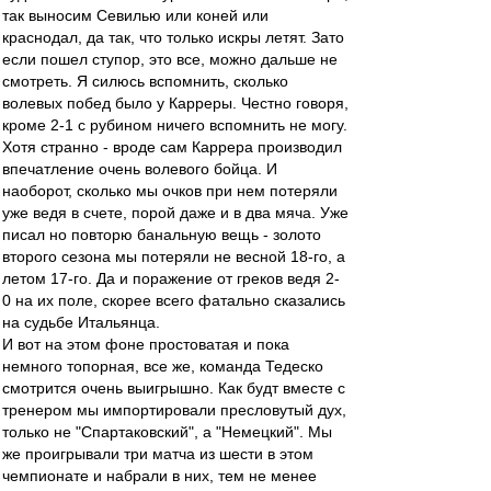
так выносим Севилью или коней или
краснодал, да так, что только искры летят. Зато
если пошел ступор, это все, можно дальше не
смотреть. Я силюсь вспомнить, сколько
волевых побед было у Карреры. Честно говоря,
кроме 2-1 с рубином ничего вспомнить не могу.
Хотя странно - вроде сам Каррера производил
впечатление очень волевого бойца. И
наоборот, сколько мы очков при нем потеряли
уже ведя в счете, порой даже и в два мяча. Уже
писал но повторю банальную вещь - золото
второго сезона мы потеряли не весной 18-го, а
летом 17-го. Да и поражение от греков ведя 2-
0 на их поле, скорее всего фатально сказались
на судьбе Итальянца.
И вот на этом фоне простоватая и пока
немного топорная, все же, команда Тедеско
смотрится очень выигрышно. Как будт вместе с
тренером мы импортировали пресловутый дух,
только не "Спартаковский", а "Немецкий". Мы
же проигрывали три матча из шести в этом
чемпионате и набрали в них, тем не менее