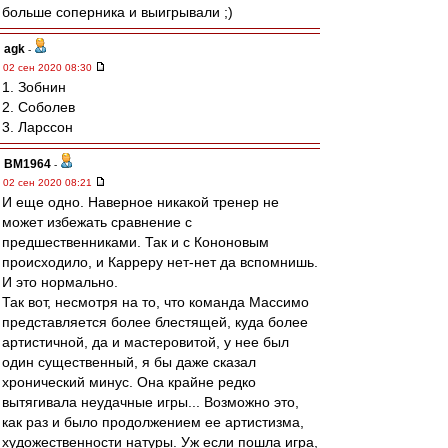
больше соперника и выигрывали ;)
agk
-
02 сен 2020 08:30
1. Зобнин
2. Соболев
3. Ларссон
BM1964
-
02 сен 2020 08:21
И еще одно. Наверное никакой тренер не
может избежать сравнение с
предшественниками. Так и с Кононовым
происходило, и Карреру нет-нет да вспомнишь.
И это нормально.
Так вот, несмотря на то, что команда Массимо
представляется более блестящей, куда более
артистичной, да и мастеровитой, у нее был
один существенный, я бы даже сказал
хронический минус. Она крайне редко
вытягивала неудачные игры... Возможно это,
как раз и было продолжением ее артистизма,
художественности натуры. Уж если пошла игра,