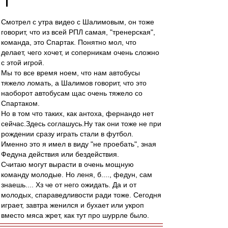
Смотрел с утра видео с Шалимовым, он тоже
говорит, что из всей РПЛ самая, "тренерская",
команда, это Спартак. Понятно мол, что
делает, чего хочет, и соперникам очень сложно
с этой игрой.
Мы то все время ноем, что нам автобусы
тяжело ломать, а Шалимов говорит, что это
наоборот автобусам щас очень тяжело со
Спартаком.
Но в том что таких, как антоха, фернандо нет
сейчас.Здесь соглашусь.Ну так они тоже не при
рождении сразу играть стали в футбол.
Именно это я имел в виду "не проебать", зная
Федуна действия или бездействия.
Считаю могут вырасти в очень мощную
команду молодые. Но леня, б...., федун, сам
знаешь.... Хз че от него ожидать. Да и от
молодых, спараведливости ради тоже. Сегодня
играет, завтра женился и бухает или укроп
вместо мяса жрет, как тут про шуррле было.