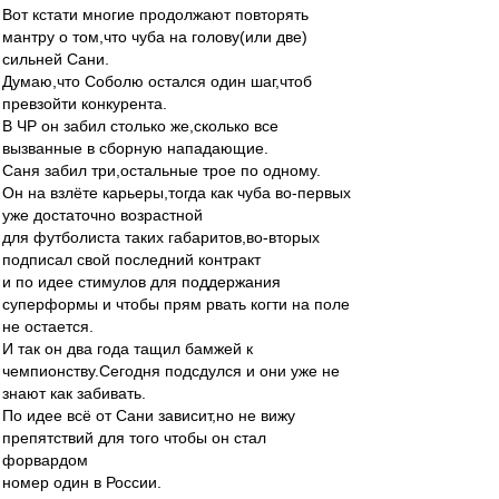
Вот кстати многие продолжают повторять
мантру о том,что чуба на голову(или две)
сильней Сани.
Думаю,что Соболю остался один шаг,чтоб
превзойти конкурента.
В ЧР он забил столько же,сколько все
вызванные в сборную нападающие.
Саня забил три,остальные трое по одному.
Он на взлёте карьеры,тогда как чуба во-первых
уже достаточно возрастной
для футболиста таких габаритов,во-вторых
подписал свой последний контракт
и по идее стимулов для поддержания
суперформы и чтобы прям рвать когти на поле
не остается.
И так он два года тащил бамжей к
чемпионству.Сегодня подсдулся и они уже не
знают как забивать.
По идее всё от Сани зависит,но не вижу
препятствий для того чтобы он стал
форвардом
номер один в России.