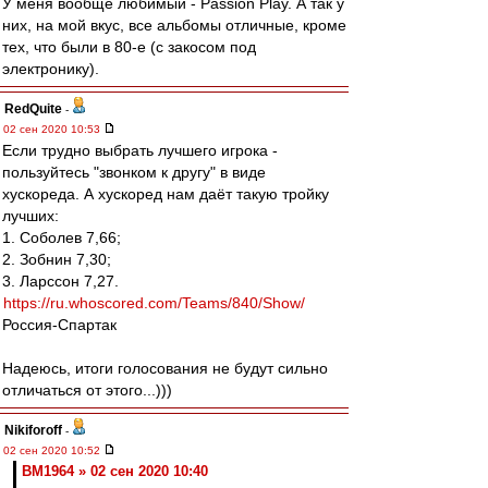
У меня вообще любимый - Passion Play. А так у
них, на мой вкус, все альбомы отличные, кроме
тех, что были в 80-е (с закосом под
электронику).
RedQuite
-
02 сен 2020 10:53
Если трудно выбрать лучшего игрока -
пользуйтесь "звонком к другу" в виде
хускореда. А хускоред нам даёт такую тройку
лучших:
1. Соболев 7,66;
2. Зобнин 7,30;
3. Ларссон 7,27.
https://ru.whoscored.com/Teams/840/Show/
Россия-Спартак
Надеюсь, итоги голосования не будут сильно
отличаться от этого...)))
Nikiforoff
-
02 сен 2020 10:52
BM1964 » 02 сен 2020 10:40