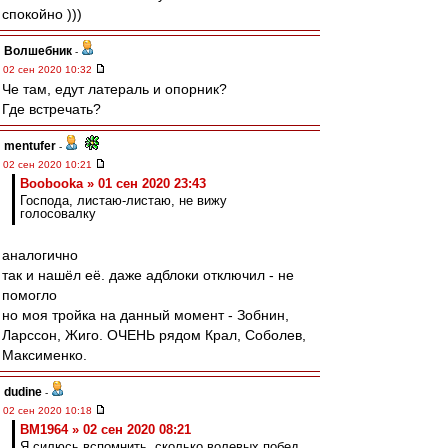
спокойно )))
Волшебник
-
02 сен 2020 10:32
Че там, едут латераль и опорник?
Где встречать?
mentufer
-
02 сен 2020 10:21
Boobooka » 01 сен 2020 23:43
Господа, листаю-листаю, не вижу
голосовалку
аналогично
так и нашёл её. даже адблоки отключил - не
помогло
но моя тройка на данный момент - Зобнин,
Ларссон, Жиго. ОЧЕНЬ рядом Крал, Соболев,
Максименко.
dudine
-
02 сен 2020 10:18
BM1964 » 02 сен 2020 08:21
Я силюсь вспомнить, сколько волевых побед