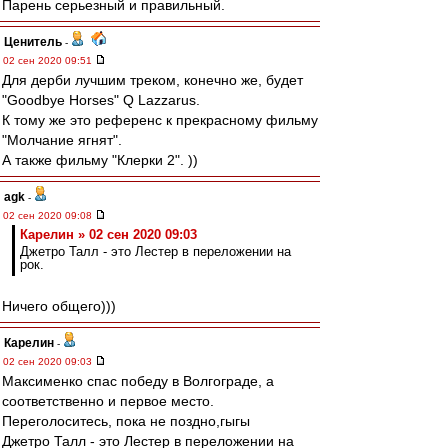
Парень серьезный и правильный.
Ценитель
-
02 сен 2020 09:51
Для дерби лучшим треком, конечно же, будет
"Goodbye Horses" Q Lazzarus.
К тому же это референс к прекрасному фильму
"Молчание ягнят".
А также фильму "Клерки 2". ))
agk
-
02 сен 2020 09:08
Карелин » 02 сен 2020 09:03
Джетро Талл - это Лестер в переложении на
рок.
Ничего общего)))
Карелин
-
02 сен 2020 09:03
Максименко спас победу в Волгограде, а
соответственно и первое место.
Переголоситесь, пока не поздно,гыгы
Джетро Талл - это Лестер в переложении на