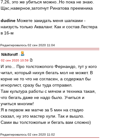
7,26, это же убиться можно..Но пока не знаю.
Щас,наверное,затопчут Ринатова преемника
dudine
Можете закидать меня шапками -
наизусть только Акваланг. Как и состав Лестера
в 16-м
Редактировалось 02 сен 2020 11:04
Nikiforoff
-
02 сен 2020 10:59
И это... Про толстожопого Фернандо, тут у кого
читал, который нихуя бегать мол не может. В
корне не то что не согласен, а содержал бы
игнорлист, сразу бы туда отправил.
Там культура работы с мячом и техника такая,
что бегать даже не надо было. Учиться и
учиться многим!
Я в первом же матче за 5 мин на стадио
сказал, ну это мастер хули. Так и вышло.
Сами вы толстожопые и бегать вам сложно)
Редактировалось 02 сен 2020 11:02