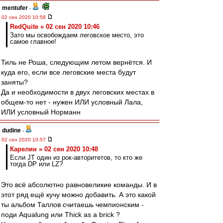
mentufer
-
02 сен 2020 10:58
RedQuite » 02 сен 2020 10:46
Зато мы освобождаем леговское место, это
самое главное!
Тиль не Роша, следующим летом вернётся. И
куда его, если все леговские места будут
заняты?
Да и необходимости в двух леговских местах в
общем-то нет - нужен ИЛИ условный Лала,
ИЛИ условный Норманн
dudine
-
02 сен 2020 10:57
Карелин » 02 сен 2020 10:48
Если JT один из рок-авторитетов, то кто же
тогда DP или LZ?
Это всё абсолютно равновеликие команды. И в
этот ряд ещё кучу можно добавить. А это какой
ты альбом Таллов считаешь чемпионским -
поди Aqualung или Thick as a brick ?