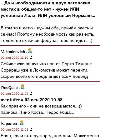
...Да и необходимости в двух леговских
местах в общем-то нет - нужен ИЛИ
условный Лала, ИЛИ условный Норманн...
В том то и дело - нужны оба, причём здесь и
сейчас! Поэтому необходимость как раз есть.
Только не включай федуна, тебе не идёт... :)
Valentinovich
-
02 сен 2020 11:10
Сейчас уже пишут что нап из Порто Тикинье
Сорареш уже в Локомотив может перейти,
скорее всего его предлагают всем подряд
RedQuite
-
02 сен 2020 11:02
mentufer » 02 сен 2020 10:58
Как правило - они не возвращаются...))
Кариока, Тино Коста, Педро Роша...
Карелин
-
02 сен 2020 11:01
Блян, если этот хускоред поставил Максименко