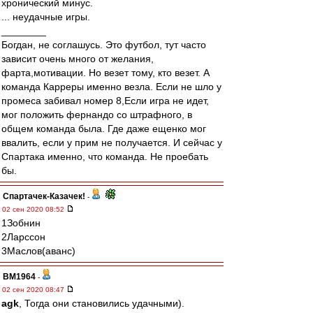
хронический минус.
... неудачные игры.
________
Богдан, не соглашусь. Это футбол, тут часто
зависит очень много от желания,
фарта,мотивации. Но везет тому, кто везет. А
команда Карреры именно везла. Если не шло у
промеса забивал номер 8,Если игра не идет,
мог положить фернандо со штрафного, в
общем команда была. Где даже ещенко мог
ввалить, если у прим не получается. И сейчас у
Спартака именно, что команда. Не проебать
бы.
Спартачек-Казачек!
-
02 сен 2020 08:52
1Зобнин
2Ларссон
3Маслов(аванс)
BM1964
-
02 сен 2020 08:47
agk
, Тогда они становились удачными).