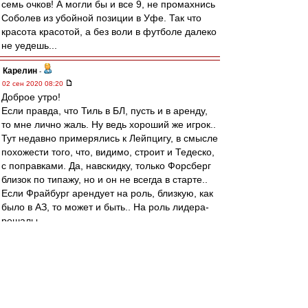
семь очков! А могли бы и все 9, не промахнись
Соболев из убойной позиции в Уфе. Так что
красота красотой, а без воли в футболе далеко
не уедешь...
Карелин
-
02 сен 2020 08:20
Доброе утро!
Если правда, что Тиль в БЛ, пусть и в аренду,
то мне лично жаль. Ну ведь хороший же игрок..
Тут недавно примерялись к Лейпцигу, в смысле
похожести того, что, видимо, строит и Тедеско,
с поправками. Да, навскидку, только Форсберг
близок по типажу, но и он не всегда в старте..
Если Фрайбург арендует на роль, близкую, как
было в АЗ, то может и быть.. На роль лидера-
решалы.
В Спартаке такую
роль,безусловно,предоставить не могли,
потому что топ-клуб со всеми
вытекающими..Это ему надо было при каждом
выходе голешник класть и парочку голевых, и
то не факт..Но решаться кому-то надо было,ну