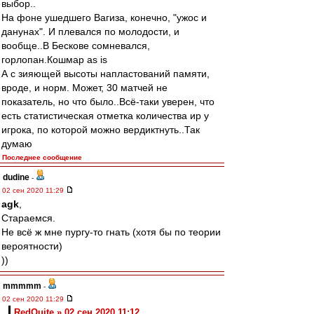
выбор..
На фоне ушедшего Вагиза, конечно, "ужос и
данунах". И плевался по молодости, и
вообще..В Бескове сомневался,
горлопан.Кошмар as is
А с зияющей высоты напластований памяти,
вроде, и норм. Может, 30 матчей не
показатель, но что было..Всё-таки уверен, что
есть статистическая отметка количества ир у
игрока, по которой можно вердиктнуть..Так
думаю
Последнее сообщение
dudine
-
02 сен 2020 11:29
agk
,
Стараемся.
Не всё ж мне пургу-то гнать (хотя бы по теории
вероятности)
))
mmmmm
-
02 сен 2020 11:29
RedQuite » 02 сен 2020 11:12