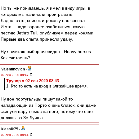
Но ты же понимаешь, я имел в виду игры, в
которых мы начинали проигрывать.
Ладно, зато, список игроков у нас совпал.
И эта... надо заранее озаботиться, какую
пестню Jethro Tull, опубликуем перед конями.
Первые два опыта принесли удачу.
Ну я считаю выбор очевиден - Heavy horses.
Как считаешь?
Valentinovich
-
02 сен 2020 08:47
Трувор » 02 сен 2020 08:43
1. Кто то есть на вход в ближайшее время.
Ну вон португальцы пишут какой то
нападающий из Порто очень близок, они даже
скинули пару лямов на него, потому что еще
должны за Зе Луиша
klassik75
-
02 сен 2020 08:44