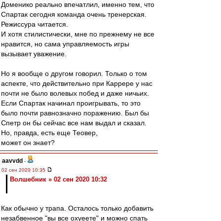
Доменико реально впечатлил, именно тем, что
Спартак сегодня команда очень тренерская.
Режиссура читается.
И хотя стилистически, мне по прежнему не все
нравится, но сама управляемость игры
вызывает уважение.
Но я вообще о другом говорил. Только о том
аспекте, что действительно при Каррере у нас
почти не было волевых побед и даже ничьих.
Если Спартак начинал проигрывать, то это
было почти равнозначно поражению. Был бы
Спетр он бы сейчас все нам выдал и сказал.
Но, правда, есть еще Теовер,
может он знает?
aavvdd
-
02 сен 2020 10:35
Волшебник » 02 сен 2020 10:32
Как обычно у трапа. Осталось только добавить
незабвенное "вы все охуеете" и можно спать