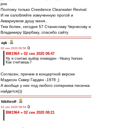
рок.
Поэтому только Creedence Clearwater Revival.
И не озлобляйте измученную прогой и
Аквариумом душу меня..
Тем более, сегодня 57 Станиславу Черчесову и
Владимиру Щербаку, спасибо сайту
agk
-
02 сен 2020 08:58
BM1964 » 02 сен 2020 08:47
Ну я считаю выбор очевиден - Heavy horses.
Как считаешь?
Согласен, причем в концертной версии
Мэдисон Сквер Гарден -1978 ;)
А вообще у них под любого соперника песенка
найдется)))
Nikiforoff
-
02 сен 2020 08:54
BM1964 » 02 сен 2020 08:21