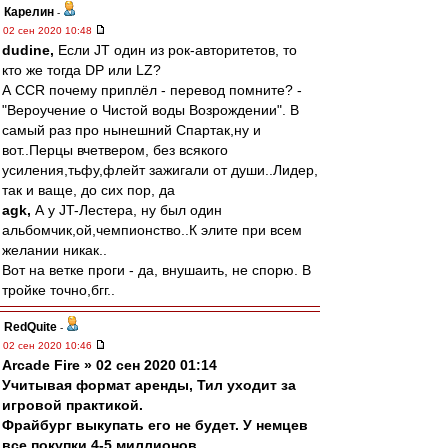
Карелин
-
02 сен 2020 10:48
dudine,
Если JT один из рок-авторитетов, то
кто же тогда DP или LZ?
А CCR почему приплёл - перевод помните? -
"Вероучение о Чистой воды Возрождении". В
самый раз про нынешний Спартак,ну и
вот..Перцы вчетвером, без всякого
усиления,тьфу,флейт зажигали от души..Лидер,
так и ваще, до сих пор, да
agk,
А у JT-Лестера, ну был один
альбомчик,ой,чемпионство..К элите при всем
желании никак..
Вот на ветке проги - да, внушаить, не спорю. В
тройке точно,бгг..
RedQuite
-
02 сен 2020 10:46
Arcade Fire » 02 сен 2020 01:14
Учитывая формат аренды, Тил уходит за
игровой практикой.
Фрайбург выкупать его не будет. У немцев
все покупки 4-5 миллионов.