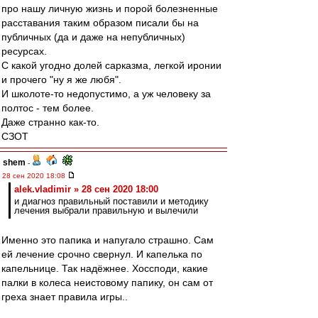
про нашу личную жизнь и порой болезненные
расставания таким образом писали бы на
публичных (да и даже на непубличных)
ресурсах.
С какой угодно долей сарказма, легкой иронии
и прочего "ну я же любя".
И школоте-то недопустимо, а уж человеку за
полтос - тем более.
Даже странно как-то.
СЗОТ
shem
-
28 сен 2020 18:08
alek.vladimir » 28 сен 2020 18:00
и диагноз правильный поставили и методику
лечения выбрали правильную и вылечили
Именно это папика и напугало страшно. Сам
ей лечение срочно свернул. И капелька по
капельнице. Так надёжнее. Хоссподи, какие
палки в колеса неистовому папику, он сам от
греха знает правила игры..