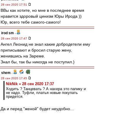
28 сен 2020 17:51
ВВы как хотите, но мне в последнее время
нравится здоровый цинизм Юры Ирода ))
Юр, всего тебе самого-самого!
irod sm
-
28 сен 2020 17:47
Ангел Леонид не знал какие добродетели ему
приписывают и бросил старую жену,
женившись на Зареме.
Знал бы, так бы никогда не поступил.)
shem
-
28 сен 2020 17:45
NikNik » 28 сен 2020 17:37
Ходить ? Танцевать ? А нахера это папику и
не надо. Туфли, платья новые покупать
придется.
Да и перед "женой" будет неудобно...
Gt3
-
28 сен 2020 17:42
BM1964 » 28 сен 2020 17:21