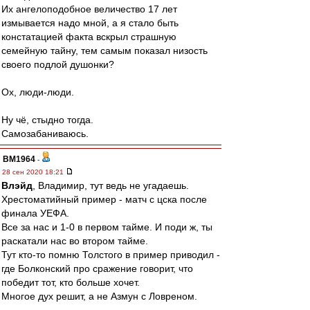
Их ангелоподобное величество 17 лет
измывается надо мной, а я стало быть
констатацией факта вскрыл страшную
семейную тайну, тем самым показал низость
своего подлой душонки?
Ох, люди-люди.
Ну чё, стыдно тогда.
Самозабаниваюсь.
BM1964
-
28 сен 2020 18:21
Влэйд
, Владимир, тут ведь не угадаешь.
Хрестоматийный пример - матч с цска после
финала УЕФА.
Все за нас и 1-0 в первом тайме. И поди ж, ты
раскатали нас во втором тайме.
Тут кто-то помню Толстого в пример приводил -
где Болконский про сражение говорит, что
победит тот, кто больше хочет.
Многое дух решит, а не Азмун с Ловреном.