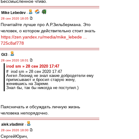
Бессмысленное чтиво.
Mike Lebedev
-
28 сен 2020 18:05
Почитайте лучше про А.Р.Зильбермана. Это
человек, о котором действительно стоит знать
https://zen.yandex.ru/media/mike_lebede ...
725c8af778
Gt3
-
28 сен 2020 18:01
irod sm » 28 сен 2020 17:47
# irod sm » 28 сен 2020 17:47
Ангел Леонид не знал какие добродетели ему
приписывают и бросил старую жену,
женившись на Зареме.
Знал бы, так бы никогда не поступил.)
Паясничать и обсуждать личную жизнь
человека непорядочно.
alek.vladimir
-
28 сен 2020 18:00
СергейЮрич,