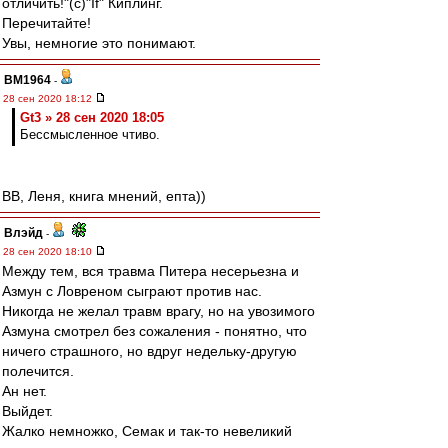
отличить!"(с)"If" Киплинг.
Перечитайте!
Увы, немногие это понимают.
BM1964
-
28 сен 2020 18:12
Gt3 » 28 сен 2020 18:05
Бессмысленное чтиво.
ВВ, Леня, книга мнений, епта))
Влэйд
-
28 сен 2020 18:10
Между тем, вся травма Питера несерьезна и
Азмун с Ловреном сыграют против нас.
Никогда не желал травм врагу, но на увозимого
Азмуна смотрел без сожаления - понятно, что
ничего страшного, но вдруг недельку-другую
полечится.
Ан нет.
Выйдет.
Жалко немножко, Семак и так-то невеликий