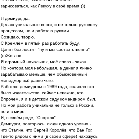
зарисоваться, как Лекуху в своё время.)))
Я демиург, да.
Делаю уникальные вещи, и не только руковожу
процессом, но и работаю руками.
Созидаю, творю.
С Кремлём в пятый раз работать буду.
Ценят без лести - "ну и мы соответственно"
(с)Жеглов
Я огромный начальник, моё слово - закон.
Но контора моя небольшая, а денег я лично
зарабатываю меньше, чем обыкновенный
менеджер всё равно чего.
Работаю демиургом с 1989 года, сначала это
было издательство, сейчас неважно, что.
Впрочем, я и в детском саду командиром был.
Но моя работа уникальна не только в России,
но и в мире.
Я, в своём роде, "Спартак".
Демиурги, повторюсь, люди одного уровня -
что Сталин, что Сергей Королёв, что Ван Гог.
Где-то рядом с ними (в своей сфере) нахожусь