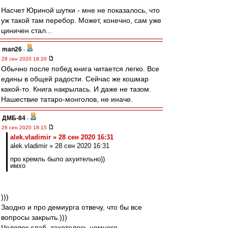
Насчет Юриной шутки - мне не показалось, что
уж такой там перебор. Может, конечно, сам уже
циничен стал...
man26
-
28 сен 2020 18:20
Обычно после побед книга читается легко. Все
едины в общей радости. Сейчас же кошмар
какой-то. Книга накрылась. И даже не тазом.
Нашествие татаро-монголов, не иначе.
ДМБ-84
-
28 сен 2020 18:15
alek.vladimir » 28 сен 2020 16:31
alek.vladimir » 28 сен 2020 16:31
про кремль было ахуительно))
имхо
)))
Заодно и про демиурга отвечу, что бы все
вопросы закрыть.)))
Человек слаб, захотелось немного