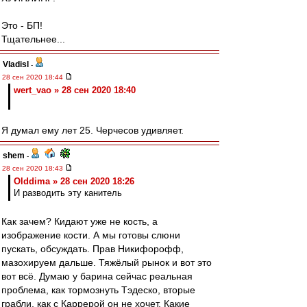
Это - БП!
Тщательнее...
Vladisl
-
28 сен 2020 18:44
wert_vao » 28 сен 2020 18:40
Я думал ему лет 25. Черчесов удивляет.
shem
-
28 сен 2020 18:43
Olddima » 28 сен 2020 18:26
И разводить эту канитель
Как зачем? Кидают уже не кость, а
изображение кости. А мы готовы слюни
пускать, обсуждать. Прав Никифорофф,
мазохируем дальше. Тяжёлый рынок и вот это
вот всё. Думаю у барина сейчас реальная
проблема, как тормознуть Тэдеско, вторые
грабли, как с Каррерой он не хочет. Какие