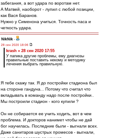
забегания, а вот удара по воротам нет.
А Матвей, наоборот - лупил с любой позиции,
как Вася Баранов.
Нужно у Сименона учиться. Точность паса и
четкость удара.
NikNik
-
28 сен 2020 18:06
krash » 28 сен 2020 17:55
У папика другие проблемы, ему диагнозы
правильные поставить некому и методику
лечения выбрать правильную.
Я тебе скажу так. Я до постройки стадиона был
на стороне гандуна... Потому что считал что
вкладывать в команду надо после постройки..
Мы построили стадион - кого купили ?
Он не собирается ее учить ходить, вот в чем
проблема. И докторов нанимет чтобы не дай
бог научилась. Последние были - выгнали всех.
Даже санитаров шустрых промесов - выгнали,