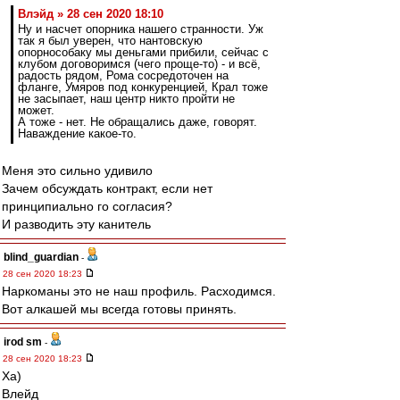
Влэйд » 28 сен 2020 18:10
Ну и насчет опорника нашего странности. Уж
так я был уверен, что нантовскую
опорнособаку мы деньгами прибили, сейчас с
клубом договоримся (чего проще-то) - и всё,
радость рядом, Рома сосредоточен на
фланге, Умяров под конкуренцией, Крал тоже
не засыпает, наш центр никто пройти не
может.
А тоже - нет. Не обращались даже, говорят.
Наваждение какое-то.
Меня это сильно удивило
Зачем обсуждать контракт, если нет
принципиально го согласия?
И разводить эту канитель
blind_guardian
-
28 сен 2020 18:23
Наркоманы это не наш профиль. Расходимся.
Вот алкашей мы всегда готовы принять.
irod sm
-
28 сен 2020 18:23
Ха)
Влейд