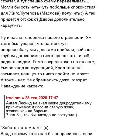
стратег, а тут спешно схему переделывать...
Могли бы хоть чуть-чуть побольше спокойствия
для Жиго/Кутепова (Маслова) получить :) А так
придется отскок от Дзюбы дополнительно
караулить.
Ну и насчет опорника нашего странности. Уж
так я был уверен, что нантовскую
опорнособаку мы деньгами прибили, сейчас с
клубом договоримся (чего проще-то) - и всё,
радость рядом, Рома сосредоточен на фланге,
Умяров под конкуренцией, Крал тоже не
засыпает, наш центр никто пройти не может.
А тоже - нет. Не обращались даже, говорят.
Наваждение какое-то.
irod sm » 28 сен 2020 17:47
Ангел Леонид не знал какие добродетели ему
приписывают и бросил старую жену,
женившись на Зареме.
Знал бы, так бы никогда не поступил.)
"Хоботов, это мелко" (с).
Вряд ли кому-то из нас бы понравилось, если