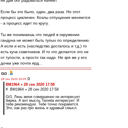
не дай бог радоваться начнет.
Если бы это было, один, два раза. Но этот
процесс цикличен. Козлы отпущения меняются
- а процесс идет по кругу.
Ты же понимаешь что людей в окружении
гандуна не может быть тупых по определению.
А если и есть (наследство досталось и т.д.) то
есть куча советников. И то что делается это не
от тупости, а просто так надо. Не зря же у его
дочки уже почти ярд...
Gt3
-
28 сен 2020 18:05
BM1964 » 28 сен 2020 17:58
# BM1964 » 28 сен 2020 17:58
Gt3, Лень меня совершенно не интересует
биржа. А вот мысль Талеба интересует. И
тебе рекомендую. Тебе точно понравится.
Это, как раз про жизнь и здравый смысл.