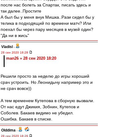
после нас болеть за Спартак, писать здесь и
так далее..Простите
А был бы у меня внук Мишка..Рази сидел бы у
телика в подходящий по времени матч? Или
поехал бы через пару месяцев в музей один?
"Да ни в жись"
Vladisl
-
28 сен 2020 18:28
man26 » 28 сен 2020 18:20
Решили просто за неделю до игры хороший
срач устроить. Но Леонидычу например это и
не срач вовсе))
А тем временем Кутепова в сборную вызвали.
От нас едут Джикия, Зобнин, Кутепов и
Соболев. Бакаев видимо не убедил.
Ошибка. Бакаев в списке.
Olddima
-
28 сен 2020 18:26