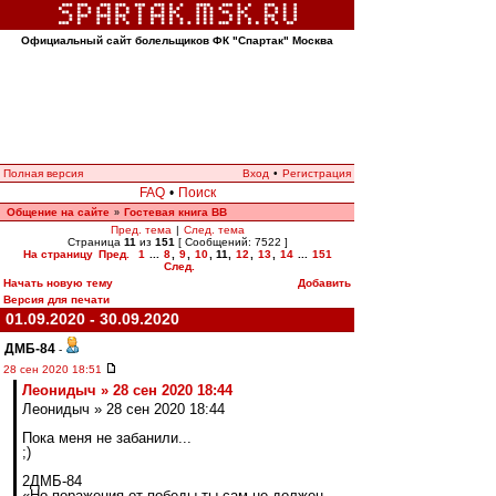
Официальный сайт болельщиков ФК "Спартак" Москва
Полная версия
Вход
•
Регистрация
FAQ
•
Поиск
Общение на сайте
Гостевая книга ВВ
»
Пред. тема
|
След. тема
Страница
11
из
151
[ Сообщений: 7522 ]
На страницу
Пред.
1
...
8
,
9
,
10
,
11
,
12
,
13
,
14
...
151
След.
Начать новую тему
Добавить
Версия для печати
01.09.2020 - 30.09.2020
ДМБ-84
-
28 сен 2020 18:51
Леонидыч » 28 сен 2020 18:44
Леонидыч » 28 сен 2020 18:44
Пока меня не забанили...
;)
2ДМБ-84
«Но поражения от победы ты сам не должен