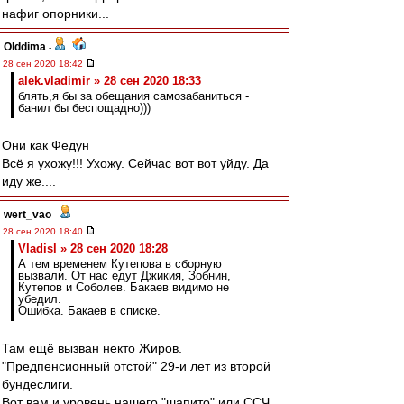
нафиг опорники...
Olddima
-
28 сен 2020 18:42
alek.vladimir » 28 сен 2020 18:33
блять,я бы за обещания самозабаниться -
банил бы беспощадно)))
Они как Федун
Всё я ухожу!!! Ухожу. Сейчас вот вот уйду. Да
иду же....
wert_vao
-
28 сен 2020 18:40
Vladisl » 28 сен 2020 18:28
А тем временем Кутепова в сборную
вызвали. От нас едут Джикия, Зобнин,
Кутепов и Соболев. Бакаев видимо не
убедил.
Ошибка. Бакаев в списке.
Там ещё вызван некто Жиров.
"Предпенсионный отстой" 29-и лет из второй
бундеслиги.
Вот вам и уровень нашего "шапито" или ССЧ