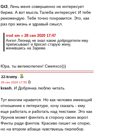
Gt3
, Лень меня совершенно не интересует
биржа. А вот мысль Талеба интересует. И тебе
рекомендую. Тебе точно понравится. Это, как
раз про жизнь и здравый смысл.
irod sm » 28 сен 2020 17:47
Ангел Леонид не знал какие добродетели ему
приписывают и бросил старую жену,
женившись на Зареме.
Юра, ты великолепен! Смеяхсо)))
22-kratny
-
28 сен 2020 17:55
krash
, И Добрянка люблю читать.
Тут многим нравится. Но как человек имеющий
отношение к литературе, хочу сказать - ему
еще работать и работать над текстами. Это как
Урунов может финтить в сторону своих ворот.
Финты ради финтов. Красиво пишет не спорю,
но на втором абзаце чувствуешь перпебор.