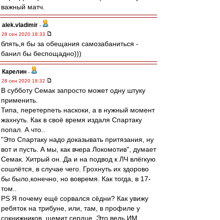
важный матч.
alek.vladimir
-
28 сен 2020 18:33
блять,я бы за обещания самозабаниться -
банил бы беспощадно)))
Карелин
-
28 сен 2020 18:32
В субботу Семак запросто может одну штуку
применить.
Типа, перетерпеть наскоки, а в нужный момент
жахнуть. Как в своё время издаля Спартаку
попал. А что..
"Это Спартаку надо доказывать притязания, ну
вот и пусть. А мы, как вчера Локомотив", думает
Семак. Хитрый он..Да и на подвод к ЛЧ влёгкую
сошлётся, в случае чего. Грохнуть их здорово
бы было,конечно, но вовремя. Как тогда, в 17-
том..
PS Я почему ещё сорвался сёдни? Как увижу
ребяток на трибуне, или, там, в профиле у
сокнижников, щемит сердце. Это ведь ИМ