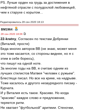
PS. Лучше орден на грудь за достижения в
нефтяной отрасли с полудохлой любовницей,
чем к старухе с корытом...
Редактировалось 28 сен 2020 18:13
BM1964
-
28 сен 2020 18:06
22-kratny
, Согласен по текстам Добрянки
(Виталий, прости)
Беда многих авторов ВВ (не знаю, может меня
это тоже касается, со стороны виднее, но я с
этим в себе борюсь),
что пишут на одной ноте.
За многие годы на ВВ, я считаю одним из
лучших стилистов Матвея "человек с ружьем".
Блестяще писал. Но все на крике, на надрыве.
Тоже касалось и другого незаурядного писаку -
Курчата.
И у Виталия есть такое. Красиво. Но когда
"красиво" каждое слово и предложение,
теряется ритм.
Не хватает "футбольной" аритмии. Стеночки,