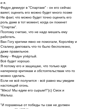
и я.
Федун демиург в "Спартаке" - он его сейчас
ваяет, оценить его можно будет много позже
Не факт, что можно будет точно оценить его
роль даже в тот момент, когда он покинет
"Спартак".
Поэтому считаю, что не надо мешать ему
работать.
Ван Гогу критики явно не помогали, Королёву и
Сталину диктовать что-то было бесполезно,
даже правильное.
Вижу - Федун упёртый.
Всё будет хорошо.
Я потому его и защищаю, что только идя
наперекор критикам и обстоятельствам что-то
можно сделать.
Если не всё получится - всё равно мы увидим
настоящий огонь.
"Мясо! Мы едим его сырым!!"(с) Смок и
Малыш.
"И пораженье от победы ты сам не должен