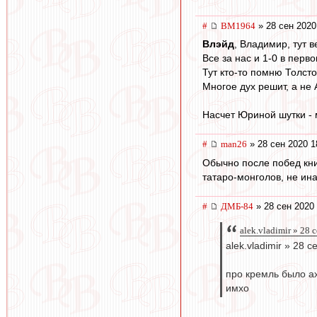
#
BM1964
» 28 сен 2020
Влэйд
, Владимир, тут 
Все за нас и 1-0 в перв
Тут кто-то помню Толсто
Многое дух решит, а не
Насчет Юриной шутки - м
#
man26
» 28 сен 2020 1
Обычно после побед кни
татаро-монголов, не ина
#
ДМБ-84
» 28 сен 2020 
alek.vladimir » 28 
alek.vladimir » 28 
про кремль было а
имхо