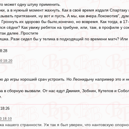
то может одну штуку применить.
ки, а в нужный момент жахнуть. Как в своё время издаля Спартаку п
зывать притязания, ну вот и пусть. А мы, как вчера Локомотив", ду
. Грохнуть их здорово бы было,конечно, но вовремя. Как тогда, в 17-
ся сёдни? Как увижу ребяток на трибуне, или, там, в профиле у со
 так далее..Простите
ишка..Рази сидел бы у телика в подходящий по времени матч? Или 
8:28
20 18:20
ю до игры хороший срач устроить. Но Леонидычу например это и не
а в сборную вызвали. От нас едут Джикия, Зобнин, Кутепов и Собо
.
 18:26
0 18:10
ка нашего странности. Уж так я был уверен, что нантовскую опорн