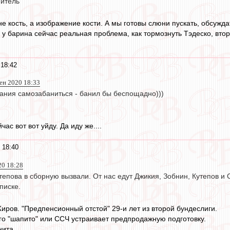
нитель
не кость, а изображение кости. А мы готовы слюни пускать, обсу
ю у барина сейчас реальная проблема, как тормознуть Тэдеско, втор
 18:42
сен 2020 18:33
щания самозабаниться - банил бы беспощадно)))
час вот вот уйду. Да иду же....
 18:40
20 18:28
епова в сборную вызвали. От нас едут Джикия, Зобнин, Кутепов и 
писке.
иров. "Предпенсионный отстой" 29-и лет из второй бундеслиги.
го "шапито" или ССЧ устраивает предпродажную подготовку.
нита.