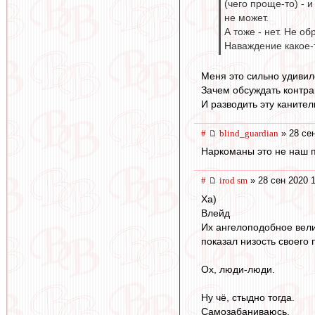
(чего проще-то) - 
не может.
А тоже - нет. Не о
Наваждение какое-
Меня это сильно удивил
Зачем обсуждать контра
И разводить эту канител
#
blind_guardian
» 28 сен
Наркоманы это не наш п
#
irod sm
» 28 сен 2020 
Ха)
Влейд
Их ангелоподобное вели
показал низость своего
Ох, люди-люди.
Ну чё, стыдно тогда.
Самозабаниваюсь.