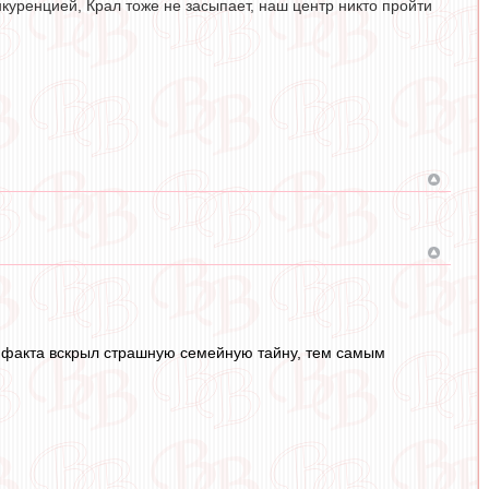
нкуренцией, Крал тоже не засыпает, наш центр никто пройти
й факта вскрыл страшную семейную тайну, тем самым