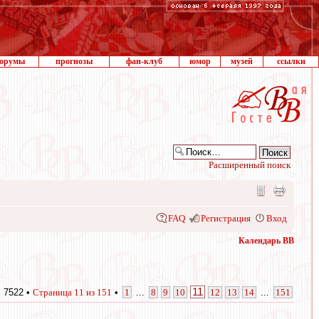
орумы
прогнозы
фан-клуб
юмор
музей
ссылки
Расширенный поиск
FAQ
Регистрация
Вход
Календарь ВВ
11
 7522 •
Страница
11
из
151
•
1
...
8
9
10
12
13
14
...
151