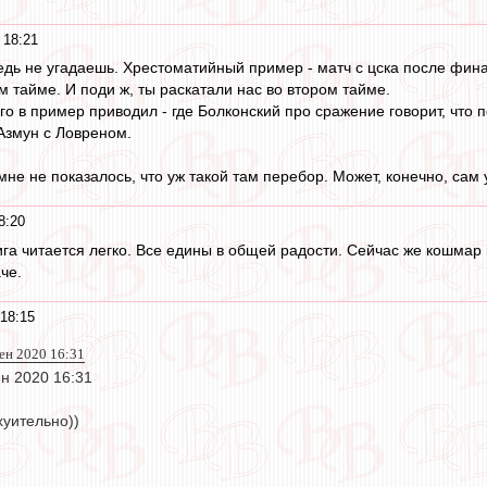
 18:21
ведь не угадаешь. Хрестоматийный пример - матч с цска после фин
ом тайме. И поди ж, ты раскатали нас во втором тайме.
го в пример приводил - где Болконский про сражение говорит, что по
 Азмун с Ловреном.
не не показалось, что уж такой там перебор. Может, конечно, сам 
8:20
га читается легко. Все едины в общей радости. Сейчас же кошмар 
че.
18:15
сен 2020 16:31
сен 2020 16:31
хуительно))