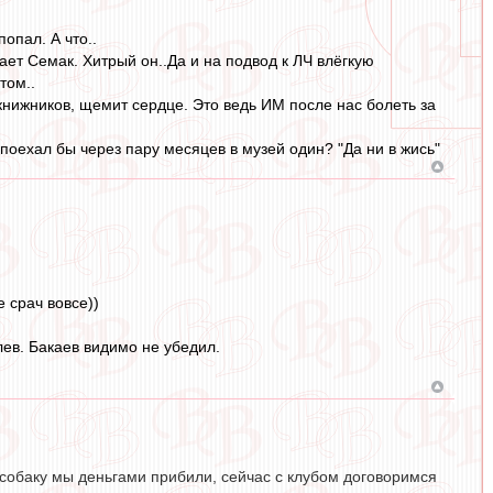
опал. А что..
мает Семак. Хитрый он..Да и на подвод к ЛЧ влёгкую
том..
книжников, щемит сердце. Это ведь ИМ после нас болеть за
поехал бы через пару месяцев в музей один? "Да ни в жись"
 срач вовсе))
лев. Бакаев видимо не убедил.
особаку мы деньгами прибили, сейчас с клубом договоримся