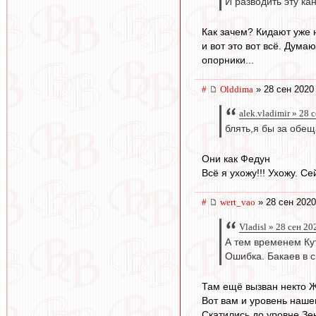
И разводить эту ка
Как зачем? Кидают уже 
и вот это вот всё. Дума
опорники...
#
Olddima
» 28 сен 2020
alek.vladimir » 28 
блять,я бы за обе
Они как Федун
Всё я ухожу!!! Ухожу. Сей
#
wert_vao
» 28 сен 2020
Vladisl » 28 сен 20
А тем временем Кут
Ошибка. Бакаев в с
Там ещё вызван некто Ж
Вот вам и уровень наше
Скатились до уровне Зе