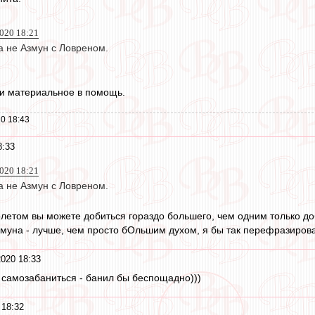
020 18:21
а не Азмун с Ловреном.
 и материальное в помощь.
0 18:43
8:33
020 18:21
а не Азмун с Ловреном.
летом вы можете добиться гораздо большего, чем одним только до
муна - лучше, чем просто бОльшим духом, я бы так перефразирова
2020 18:33
 самозабаниться - банил бы беспощадно)))
 18:32