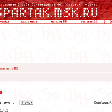
оманда
карта мира
магазин ВВ
гостевая ВВ
ф
вая книга ВВ
20
Сообщений:
18:51