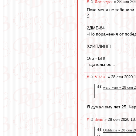
#
Леонидыч
» 28 сен 20
Пока меня не забанили..
;)
2ДМБ-84
«Но поражения от побед
ХУИПЛИНГ!
Это - БП!
Тщательнее...
#
Vladisl
» 28 сен 2020 1
wert_vao » 28 сен 
Я думал ему лет 25. Чер
#
shem
» 28 сен 2020 18
Olddima » 28 сен 2