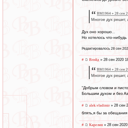
BM1964 » 28 сен 2
Многое дух решит, 
Дух оно хорошо...
Но хотелось что-нибудь
Редактировалось 28 сен 202
#
Влэйд
» 28 сен 2020 1
BM1964 » 28 сен 2
Многое дух решит, 
"Добрым словом и писто
Большим духом и без Аз
#
alek.vladimir
» 28 сен 
блять,я бы за обещания
#
Карелин
» 28 сен 2020