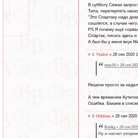
В субботу Семак запрос
Типа, перетерпеть наско
"Это Спартаку надо дока
сошлётся, в случае чего
PS Я почему ещё сорвал
Спартак, писать здесь и
А был бы у меня внук М
#
Vladisl
» 28 сен 2020 1
man26 » 28 сен 20
Решили просто за недел
А тем временем Кутепов
Ошибка. Бакаев в списке
#
Olddima
» 28 сен 2020
Влэйд » 28 сен 202
Ну и насчет опорни