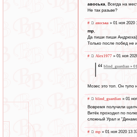
авоська
, Всегда на мес
Не так разьве?
#
авоська
» 01 ноя 2020 
mp
,
Да пиши пиши Андрюха
Только после побед не 
#
Alex1977
» 01 ноя 202
blind_guardian » 0
Мозес это топ. Он тупо 
#
blind_guardian
» 01 ноя
Вовремя получили щелчо
Витёк проходил по полю
сложный Урал и "Динамо
#
mp
» 01 ноя 2020 13:3