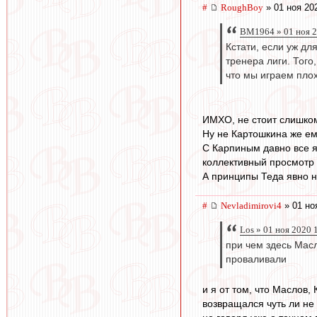
#
RoughBoy
» 01 ноя 20
BM1964 » 01 ноя 2
Кстати, если уж дл
тренера лиги. Того
что мы играем плох
ИМХО, не стоит слишком
Ну не Картошкина же ем
С Карпиным давно все я
коллективный просмотр х
А принципы Теда явно н
#
Nevladimirovi4
» 01 но
Los » 01 ноя 2020 
при чем здесь Масл
проваливали
и я от том, что Маслов,
возвращался чуть ли не