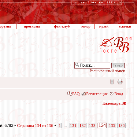
орумы
прогнозы
фан-клуб
юмор
музей
ссылки
Расширенный поиск
FAQ
Регистрация
Вход
Календарь ВВ
134
й: 6783 •
Страница
134
из
136
•
1
...
131
132
133
135
136