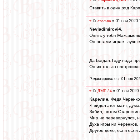
Ставить в один ряд Кар
#
авоська
» 01 ноя 2020 
Nevladimirovi4
,
Опять у тебя Максименк
Он ногами играет лучше 
Да Богдан.Теду надо пр
Он их только настраивае
Редактировалось 01 ноя 202
#
ДМБ-84
» 01 ноя 2020 
Карелин
, Федя Черенко
Я видел этот матч, дума
Забил, потом Старостин
Мир не перевернулся, н
Духа игры ни Черенков, 
Другое дело, если если 