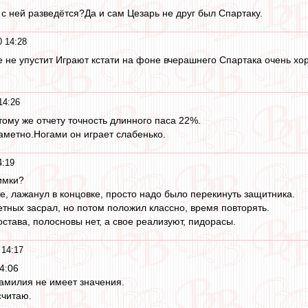
 с ней разведётся?Да и сам Цезарь не друг был Спартаку.
0 14:28
же не упустит Играют кстати на фоне вчерашнего Спартака очень х
14:26
тому же отчету точность длинного паса 22%.
заметно.Ногами он играет слабенько.
4:19
имки?
е, лажанул в концовке, просто надо было перекинуть защитника.
етных засрал, но потом положил классно, время повторять.
става, полосновы нет, а свое реализуют, пидорасы.
 14:17
4:06
амилия не имеет значения.
считаю.