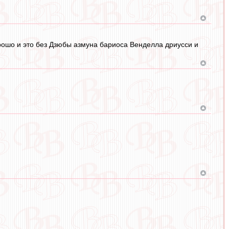
орошо и это без Дзюбы азмуна бариоса Венделла дриусси и