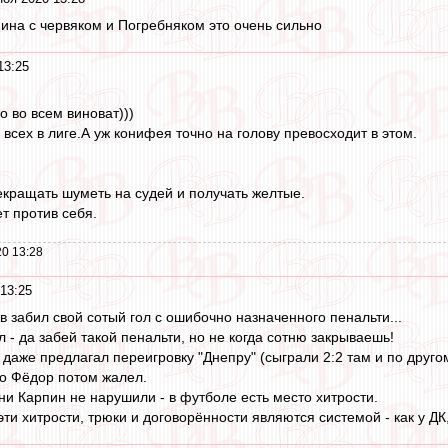
пина с червяком и Погребняком это очень сильно
13:25
о во всем виноват)))
всех в лиге.А уж конифея точно на голову превосходит в этом.
екращать шуметь на судей и получать желтые.
т против себя.
0 13:28
13:25
в забил свой сотый гол с ошибочно назначенного пенальти...
л - да забей такой пенальти, но не когда сотню закрываешь!
 даже предлагал переигровку "Днепру" (сыграли 2:2 там и по друго
о Фёдор потом жалел.
ни Карпин не нарушили - в футболе есть место хитрости.
эти хитрости, трюки и договорённости являются системой - как у ДК