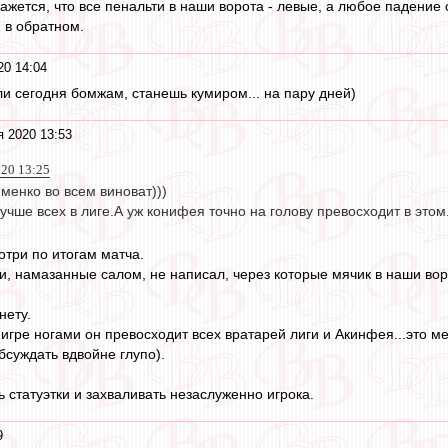
ажется, что все пенальти в наши ворота - левые, а любое падение 
 в обратном.
20 14:04
ли сегодня бомжам, станешь кумиром... на пару дней)
я 2020 13:53
020 13:25
менко во всем виноват)))
учше всех в лиге.А уж конифея точно на голову превосходит в этом
отри по итогам матча.
и, намазанные салом, не написал, через которые мячик в наши вор
нету.
в игре ногами он превосходит всех вратарей лиги и Акинфея...это м
бсуждать вдвойне глупо).
 статуэтки и захваливать незаслуженно игрока.
9