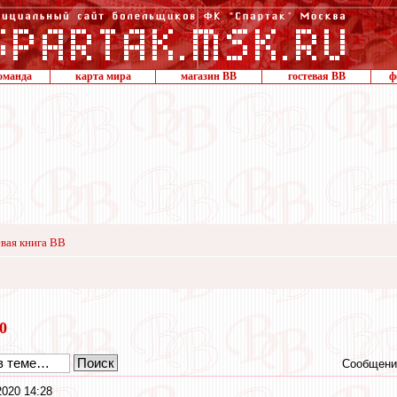
оманда
карта мира
магазин ВВ
гостевая ВВ
ф
вая книга ВВ
20
Сообщени
2020 14:28