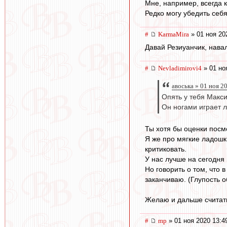
Мне, например, всегда к
Редко могу убедить себя
#
KarmaMira
» 01 ноя 20
Давай Резиуанчик, нава
#
Nevladimirovi4
» 01 но
авоська » 01 ноя 2
Опять у тебя Макси
Он ногами играет л
Ты хотя бы оценки посм
Я же про мягкие ладошк
критиковать.
У нас лучше на сегодня 
Но говорить о том, что 
заканчиваю. (Глупость о
Желаю и дальше считать
#
mp
» 01 ноя 2020 13:4