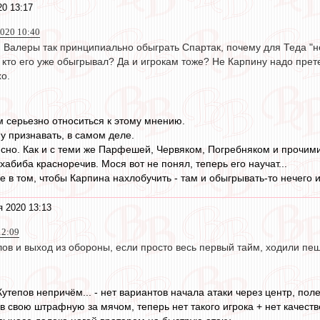
20 13:17
020 10:40
я Валеры так принципиально обыграть Спартак, почему для Теда "
, кто его уже обыгрывал? Да и игрокам тоже? Не Карпину надо прет
о.
 серьезно относиться к этому мнению.
у признавать, в самом деле.
сно. Как и с теми же Парфешей, Червяком, Погребняком и прочими 
абиба красноречив. Мося вот не понял, теперь его научат...
е в том, чтобы Карпина нахлобучить - там и обыгрывать-то нечего 
я 2020 13:13
12:09
ов и выход из обороны, если просто весь первый тайм, ходили пе
 Кутепов непричём... - нет вариантов начала атаки через центр, п
 в свою штрафную за мячом, теперь нет такого игрока + нет качест