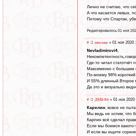
Лично не считаю, что с
А что касается левых, п
Потому что Спартак, уб
Редактировалось 01 ноя 202
#
авоська
» 01 ноя 2020 
Nevladimirovi4
,
Некомпетентность,гово
Где-то читал статотчёт 
Максименко c большим о
По-моему 98% короткий 
И 55% длинный.Второе 
Да это и визуально видн
#
ДМБ-84
» 01 ноя 2020 
Карелин
, вовсе не пыт
Мы ведь не хотим, что 
Карпин всё сделал прав
Если мы боимся какого-т
И если вы ищите соринку