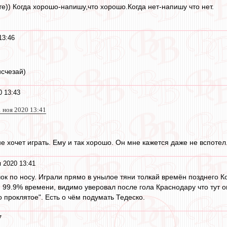
те)) Когда хорошо-напишу,что хорошо.Когда нет-напишу что нет.
13:46
)
исчезай)
0 13:43
1 ноя 2020 13:41
не хочет играть. Ему и так хорошо. Он мне кажется даже не вспоте
 2020 13:41
к по носу. Играли прямо в унылое тяни толкай времён позднего Кон
 99.9% времени, видимо уверовал после гола Краснодару что тут о
 проклятое". Есть о чём подумать Тедеско.
7