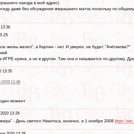
черашнего наезда в мой адрес).
седу даже без обсуждения вчерашнего матча поскольку по общему 
 13:36
3:25
ю жизнь жалел", а Карпин - нет. И уверен, не будет. "Ачётакова?"
икий
в ИГРЕ нужна, а не в другом. Там она и называется по-другому. Ду
0 13:35
я 2020 12:46
 один момент.
 2020 13:28
 вчера" - День святого Никитоса, конечно, и 1 ноября 2008
https://ze
ноя 2020 13:28