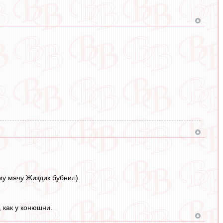
му мячу Жиздик бубнил).
, как у конюшни.