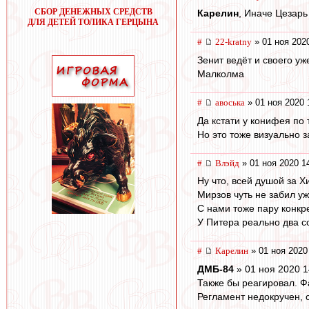
СБОР ДЕНЕЖНЫХ СРЕДСТВ
Карелин
, Иначе Цезарь
ДЛЯ ДЕТЕЙ ТОЛИКА ГЕРЦЫНА
#
22-kratny
» 01 ноя 202
Зенит ведёт и своего у
Малколма
#
авоська
» 01 ноя 2020 
Да кстати у конифея по 
Но это тоже визуально 
#
Влэйд
» 01 ноя 2020 1
Ну что, всей душой за Х
Мирзов чуть не забил уж
С нами тоже пару конкр
У Питера реально два со
#
Карелин
» 01 ноя 2020
ДМБ-84
» 01 ноя 2020 1
Также бы реагировал. Ф
Регламент недокручен, 