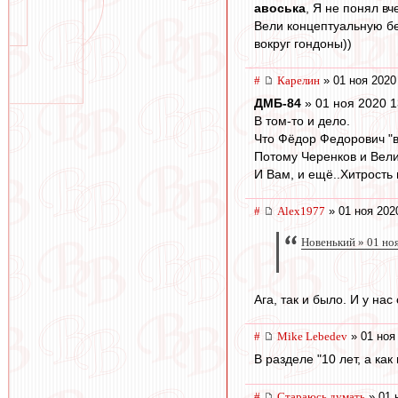
авоська
, Я не понял в
Вели концептуальную бе
вокруг гондоны))
#
Карелин
» 01 ноя 2020
ДМБ-84
» 01 ноя 2020 1
В том-то и дело.
Что Фёдор Федорович "вс
Потому Черенков и Вел
И Вам, и ещё..Хитрость 
#
Alex1977
» 01 ноя 202
Новенький » 01 но
Ага, так и было. И у нас
#
Mike Lebedev
» 01 ноя
В разделе "10 лет, а как
#
Стараюсь думать
» 01 