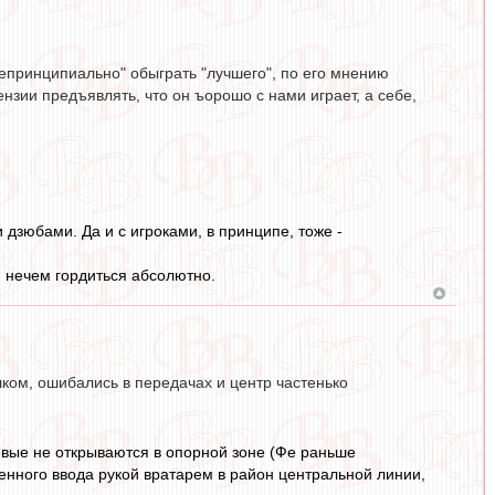
непринципиально" обыграть "лучшего", по его мнению
ензии предъявлять, что он ъорошо с нами играет, а себе,
дзюбами. Да и с игроками, в принципе, тоже -
и нечем гордиться абсолютно.
шком, ошибались в передачах и центр частенько
олевые не открываются в опорной зоне (Фе раньше
венного ввода рукой вратарем в район центральной линии,