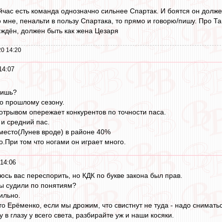
ейчас есть команда однозначно сильнее Спартак. И боятся он долже
о мне, пенальти в пользу Спартака, то прямо и говорю/пишу. Про Т
еждён, должен быть как жена Цезаря
0 14:20
14:07
ришь?
по прошлому сезону.
трывом опережает конкурентов по точности паса.
и средний пас.
место(Лунев вроде) в районе 40%
о.При том что ногами он играет много.
14:06
аюсь вас переспорить, но КДК по букве закона был прав.
бы судили по понятиям?
ильно.
о Ерёменко, если мы дрожим, что свистнут не туда - надо снимать
 в глазу у всего света, разбирайте уж и наши косяки.