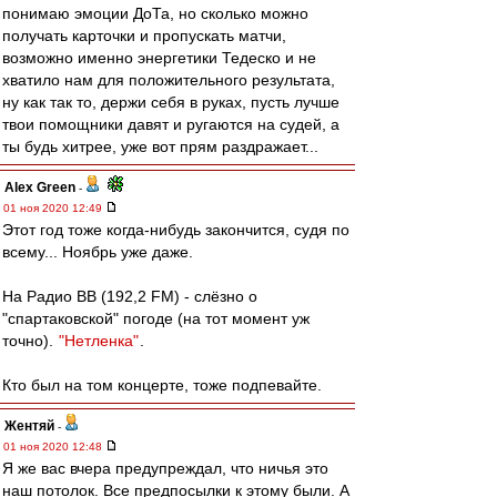
понимаю эмоции ДоТа, но сколько можно
получать карточки и пропускать матчи,
возможно именно энергетики Тедеско и не
хватило нам для положительного результата,
ну как так то, держи себя в руках, пусть лучше
твои помощники давят и ругаются на судей, а
ты будь хитрее, уже вот прям раздражает...
Alex Green
-
01 ноя 2020 12:49
Этот год тоже когда-нибудь закончится, судя по
всему... Ноябрь уже даже.
На Радио ВВ (192,2 FM) - слёзно о
"спартаковской" погоде (на тот момент уж
точно).
"Нетленка"
.
Кто был на том концерте, тоже подпевайте.
Жентяй
-
01 ноя 2020 12:48
Я же вас вчера предупреждал, что ничья это
наш потолок. Все предпосылки к этому были. А