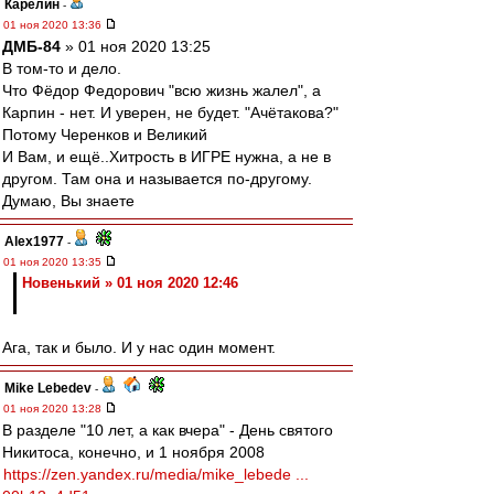
Карелин
-
01 ноя 2020 13:36
ДМБ-84
» 01 ноя 2020 13:25
В том-то и дело.
Что Фёдор Федорович "всю жизнь жалел", а
Карпин - нет. И уверен, не будет. "Ачётакова?"
Потому Черенков и Великий
И Вам, и ещё..Хитрость в ИГРЕ нужна, а не в
другом. Там она и называется по-другому.
Думаю, Вы знаете
Alex1977
-
01 ноя 2020 13:35
Новенький » 01 ноя 2020 12:46
Ага, так и было. И у нас один момент.
Mike Lebedev
-
01 ноя 2020 13:28
В разделе "10 лет, а как вчера" - День святого
Никитоса, конечно, и 1 ноября 2008
https://zen.yandex.ru/media/mike_lebede ...