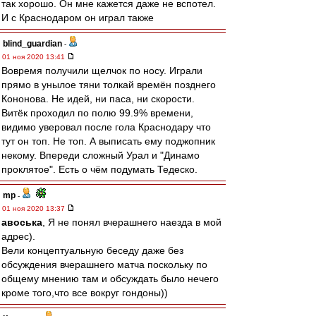
так хорошо. Он мне кажется даже не вспотел.
И с Краснодаром он играл также
blind_guardian
-
01 ноя 2020 13:41
Вовремя получили щелчок по носу. Играли
прямо в унылое тяни толкай времён позднего
Кононова. Не идей, ни паса, ни скорости.
Витёк проходил по полю 99.9% времени,
видимо уверовал после гола Краснодару что
тут он топ. Не топ. А выписать ему поджопник
некому. Впереди сложный Урал и "Динамо
проклятое". Есть о чём подумать Тедеско.
mp
-
01 ноя 2020 13:37
авоська
, Я не понял вчерашнего наезда в мой
адрес).
Вели концептуальную беседу даже без
обсуждения вчерашнего матча поскольку по
общему мнению там и обсуждать было нечего
кроме того,что все вокруг гондоны))