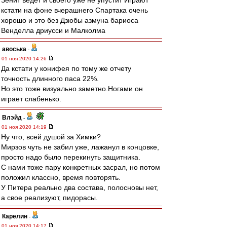
Зенит ведёт и своего уже не упустит Играют
кстати на фоне вчерашнего Спартака очень
хорошо и это без Дзюбы азмуна бариоса
Венделла дриусси и Малколма
авоська
-
01 ноя 2020 14:26
Да кстати у конифея по тому же отчету
точность длинного паса 22%.
Но это тоже визуально заметно.Ногами он
играет слабенько.
Влэйд
-
01 ноя 2020 14:19
Ну что, всей душой за Химки?
Мирзов чуть не забил уже, лажанул в концовке,
просто надо было перекинуть защитника.
С нами тоже пару конкретных засрал, но потом
положил классно, время повторять.
У Питера реально два состава, полосновы нет,
а свое реализуют, пидорасы.
Карелин
-
01 ноя 2020 14:17