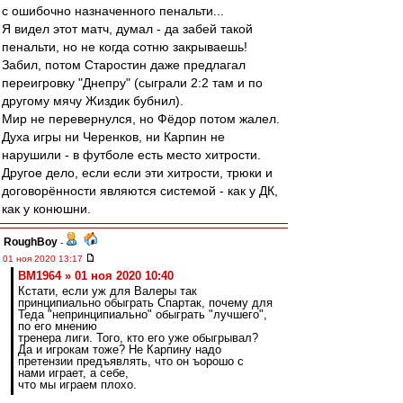
с ошибочно назначенного пенальти...
Я видел этот матч, думал - да забей такой
пенальти, но не когда сотню закрываешь!
Забил, потом Старостин даже предлагал
переигровку "Днепру" (сыграли 2:2 там и по
другому мячу Жиздик бубнил).
Мир не перевернулся, но Фёдор потом жалел.
Духа игры ни Черенков, ни Карпин не
нарушили - в футболе есть место хитрости.
Другое дело, если если эти хитрости, трюки и
договорённости являются системой - как у ДК,
как у конюшни.
RoughBoy
-
01 ноя 2020 13:17
BM1964 » 01 ноя 2020 10:40
Кстати, если уж для Валеры так
принципиально обыграть Спартак, почему для
Теда "непринципиально" обыграть "лучшего",
по его мнению
тренера лиги. Того, кто его уже обыгрывал?
Да и игрокам тоже? Не Карпину надо
претензии предъявлять, что он ъорошо с
нами играет, а себе,
что мы играем плохо.