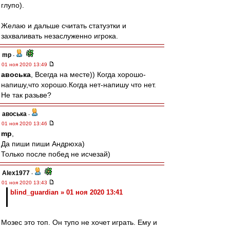
глупо).
Желаю и дальше считать статуэтки и
захваливать незаслуженно игрока.
mp
-
01 ноя 2020 13:49
авоська
, Всегда на месте)) Когда хорошо-
напишу,что хорошо.Когда нет-напишу что нет.
Не так разьве?
авоська
-
01 ноя 2020 13:46
mp
,
Да пиши пиши Андрюха)
Только после побед не исчезай)
Alex1977
-
01 ноя 2020 13:43
blind_guardian » 01 ноя 2020 13:41
Мозес это топ. Он тупо не хочет играть. Ему и