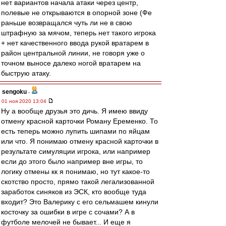
нет вариантов начала атаки через центр,
полевые не открываются в опорной зоне (Фе
раньше возвращался чуть ли не в свою
штрафную за мячом, теперь нет такого игрока
+ нет качественного ввода рукой вратарем в
район центральной линии, не говоря уже о
точном выносе далеко ногой вратарем на
быструю атаку.
sengoku
-
01 ноя 2020 13:04
Ну а вообще друзья это дичь. Я имею ввиду
отмену красной карточки Роману Еременко. То
есть теперь можно лупить шипами по яйцам
или что. Я понимаю отмену красной карточки в
результате симуляции игрока, или например
если до этого было например вне игры, то
логику отмены кк я понимаю, но тут какое-то
скотство просто, прямо такой легализованной
заработок синяков из ЭСК, кто вообще туда
входит? Это Валерику с его сельмашем кинули
косточку за ошибки в игре с сочами? А в
футболе мелочей не бывает... И еще я