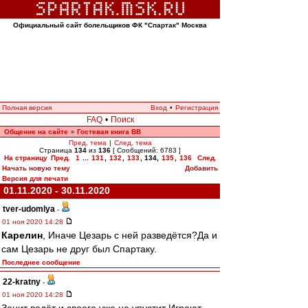
Официальный сайт болельщиков ФК "Спартак" Москва
Полная версия
Вход
•
Регистрация
FAQ
•
Поиск
Общение на сайте
Гостевая книга ВВ
»
Пред. тема
|
След. тема
Страница
134
из
136
[ Сообщений: 6783 ]
На страницу
Пред.
1
...
131
,
132
,
133
,
134
,
135
,
136
След.
Начать новую тему
Добавить
Версия для печати
01.11.2020 - 30.11.2020
tver-udomlya
-
01 ноя 2020 14:28
Карелин
, Иначе Цезарь с ней разведётся?Да и
сам Цезарь не друг был Спартаку.
Последнее сообщение
22-kratny
-
01 ноя 2020 14:28