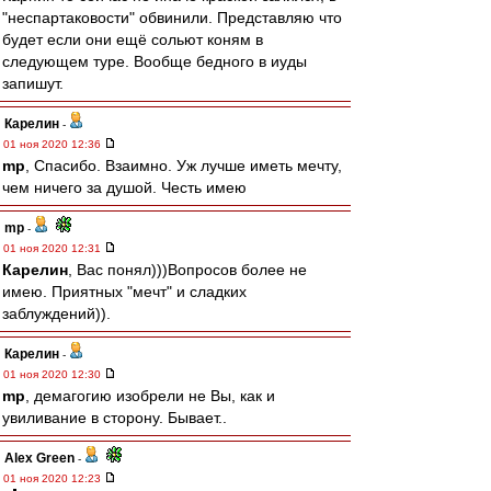
"неспартаковости" обвинили. Представляю что
будет если они ещё сольют коням в
следующем туре. Вообще бедного в иуды
запишут.
Карелин
-
01 ноя 2020 12:36
mp
, Спасибо. Взаимно. Уж лучше иметь мечту,
чем ничего за душой. Честь имею
mp
-
01 ноя 2020 12:31
Карелин
, Вас понял)))Вопросов более не
имею. Приятных "мечт" и сладких
заблуждений)).
Карелин
-
01 ноя 2020 12:30
mp
, демагогию изобрели не Вы, как и
увиливание в сторону. Бывает..
Alex Green
-
01 ноя 2020 12:23