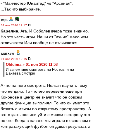
- "Манчестер Юнайтед" vs "Арсенал".
...Так что выбирайте.
mp
-
01 ноя 2020 12:17
Карелин
, Ага. И Соболев вчера тоже видимо.
Но это часть игры. Наши от "ихних" мало чем
отличаются.Или вообще не отличаются.
митхун
-
01 ноя 2020 12:15
Olddima » 01 ноя 2020 11:58
И зачем мне смотреть на Ростов, я на
Бакаева смотрю
А что на него смотреть. Нельзя научить тому
что не дано. То что его перевели ещё при
Кононове в центр не значит что он совсем
другие функции выполнял. То что он умет это
бежать с мячом по открытому пространству.. А
вот отдать пас или уйти с мячом в сторону это
не его. Когда в начале мы играли в основном в
контратакующий футбол он давал результат, а