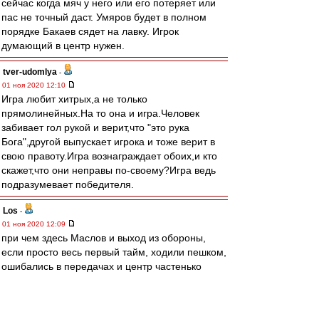
сейчас когда мяч у него или его потеряет или
пас не точный даст. Умяров будет в полном
порядке Бакаев сядет на лавку. Игрок
думающий в центр нужен.
tver-udomlya
-
01 ноя 2020 12:10
Игра любит хитрых,а не только
прямолинейных.На то она и игра.Человек
забивает гол рукой и верит,что "это рука
Бога",другой выпускает игрока и тоже верит в
свою правоту.Игра вознаграждает обоих,и кто
скажет,что они неправы по-своему?Игра ведь
подразумевает победителя.
Los
-
01 ноя 2020 12:09
при чем здесь Маслов и выход из обороны,
если просто весь первый тайм, ходили пешком,
ошибались в передачах и центр частенько
проваливали ...
suslov
-