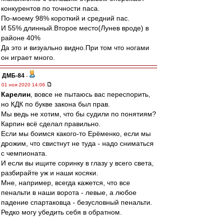
конкурентов по точности паса.
По-моему 98% короткий и средний пас.
И 55% длинный.Второе место(Лунев вроде) в
районе 40%
Да это и визуально видно.При том что ногами
он играет много.
ДМБ-84
-
01 ноя 2020 14:06
Карелин
, вовсе не пытаюсь вас переспорить,
но КДК по букве закона был прав.
Мы ведь не хотим, что бы судили по понятиям?
Карпин всё сделал правильно.
Если мы боимся какого-то Ерёменко, если мы
дрожим, что свистнут не туда - надо сниматься
с чемпионата.
И если вы ищите соринку в глазу у всего света,
разбирайте уж и наши косяки.
Мне, например, всегда кажется, что все
пенальти в наши ворота - левые, а любое
падение спартаковца - безусловный пенальти.
Редко могу убедить себя в обратном.