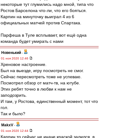
некоторые тут глумились надо мной, типа что
Ростов Барселона что-ли, что его бояться.
Карпин на минуточку выиграл 4 из 6
официальных матчей против Спартака.
Парфеша в Туле всплывает, вот ещё одна
команда будет умирать с нами
Новенький
-
01 ноя 2020 12:46
Хреновое настроение.
Был на выезде, игру посмотреть не смог.
Сейчас пересмотреть тоже не успеваю.
Посмотрел обзор от матч-тв, на ютубе.
Этих ребят точно в любви к нам не
заподозрить.
И там, у Ростова, единственный момент, тот что
гол.
Так и было?
MakxV
-
01 ноя 2020 12:44
Карпин то сейчас не иначе краской залился, в