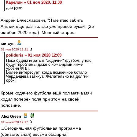
Карелин » 01 ноя 2020, 11:38
две руки
Андрей Вячеславович, "Я мечтаю забить
Англии еще раз, только уже правой рукой" (25
октября 2020 года). Мощный старик.
митхун
-
01 ноя 2020 12:21
poliduris » 01 ноя 2020 12:09
Пока будем играть в "ходячий" футбол, у нас
будут проблемы даже с командами ниже
уровня ФНЛ.
Более интересует, когда помоечное ботало
Черданцева заткнут. Желательно на долгий
срок.
Кроме ходячего футбола ещё пол матча мяч
ходил поперёк поля при этом на своей
половине.
Alex Green
-
01 ноя 2020 12:17
...Сегодняшняя футбольная программа
(обязательная) весьма обширна: