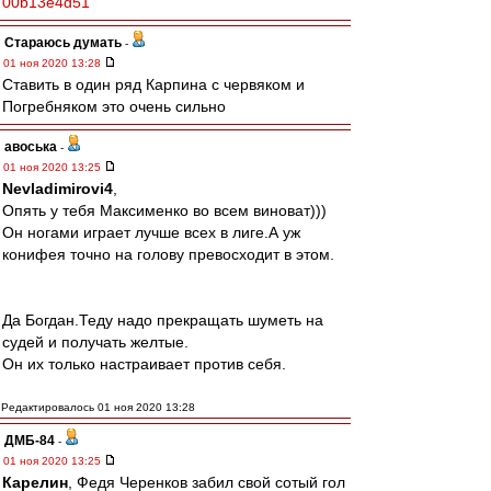
00b13e4d51
Стараюсь думать
-
01 ноя 2020 13:28
Ставить в один ряд Карпина с червяком и
Погребняком это очень сильно
авоська
-
01 ноя 2020 13:25
Nevladimirovi4
,
Опять у тебя Максименко во всем виноват)))
Он ногами играет лучше всех в лиге.А уж
конифея точно на голову превосходит в этом.
Да Богдан.Теду надо прекращать шуметь на
судей и получать желтые.
Он их только настраивает против себя.
Редактировалось 01 ноя 2020 13:28
ДМБ-84
-
01 ноя 2020 13:25
Карелин
, Федя Черенков забил свой сотый гол