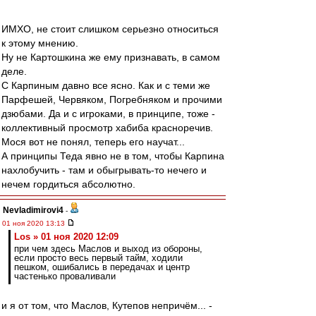
ИМХО, не стоит слишком серьезно относиться
к этому мнению.
Ну не Картошкина же ему признавать, в самом
деле.
С Карпиным давно все ясно. Как и с теми же
Парфешей, Червяком, Погребняком и прочими
дзюбами. Да и с игроками, в принципе, тоже -
коллективный просмотр хабиба красноречив.
Мося вот не понял, теперь его научат...
А принципы Теда явно не в том, чтобы Карпина
нахлобучить - там и обыгрывать-то нечего и
нечем гордиться абсолютно.
Nevladimirovi4
-
01 ноя 2020 13:13
Los » 01 ноя 2020 12:09
при чем здесь Маслов и выход из обороны,
если просто весь первый тайм, ходили
пешком, ошибались в передачах и центр
частенько проваливали
и я от том, что Маслов, Кутепов непричём... -