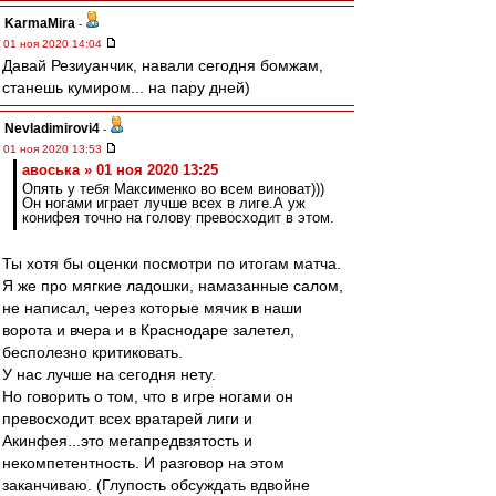
KarmaMira
-
01 ноя 2020 14:04
Давай Резиуанчик, навали сегодня бомжам,
станешь кумиром... на пару дней)
Nevladimirovi4
-
01 ноя 2020 13:53
авоська » 01 ноя 2020 13:25
Опять у тебя Максименко во всем виноват)))
Он ногами играет лучше всех в лиге.А уж
конифея точно на голову превосходит в этом.
Ты хотя бы оценки посмотри по итогам матча.
Я же про мягкие ладошки, намазанные салом,
не написал, через которые мячик в наши
ворота и вчера и в Краснодаре залетел,
бесполезно критиковать.
У нас лучше на сегодня нету.
Но говорить о том, что в игре ногами он
превосходит всех вратарей лиги и
Акинфея...это мегапредвзятость и
некомпетентность. И разговор на этом
заканчиваю. (Глупость обсуждать вдвойне