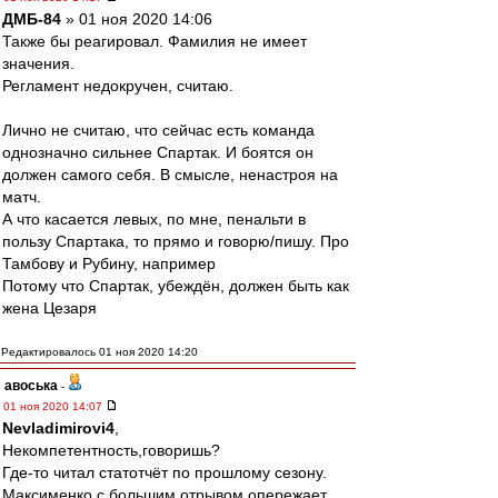
ДМБ-84
» 01 ноя 2020 14:06
Также бы реагировал. Фамилия не имеет
значения.
Регламент недокручен, считаю.
Лично не считаю, что сейчас есть команда
однозначно сильнее Спартак. И боятся он
должен самого себя. В смысле, ненастроя на
матч.
А что касается левых, по мне, пенальти в
пользу Спартака, то прямо и говорю/пишу. Про
Тамбову и Рубину, например
Потому что Спартак, убеждён, должен быть как
жена Цезаря
Редактировалось 01 ноя 2020 14:20
авоська
-
01 ноя 2020 14:07
Nevladimirovi4
,
Некомпетентность,говоришь?
Где-то читал статотчёт по прошлому сезону.
Максименко c большим отрывом опережает