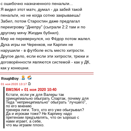
с ошибочно назначенного пенальти...
Я видел этот матч, думал - да забей такой
пенальти, но не когда сотню закрываешь!
Забил, потом Старостин даже предлагал
переигровку "Днепру" (сыграли 2:2 там и по
другому мячу Жиздик бубнил).
Мир не перевернулся, но Фёдор потом жалел.
Духа игры ни Черенков, ни Карпин не
нарушили - в футболе есть место хитрости.
Другое дело, если если эти хитрости, трюки и
договорённости являются системой - как у ДК,
как у конюшни.
RoughBoy
-
01 ноя 2020 13:17
BM1964 » 01 ноя 2020 10:40
Кстати, если уж для Валеры так
принципиально обыграть Спартак, почему для
Теда "непринципиально" обыграть "лучшего",
по его мнению
тренера лиги. Того, кто его уже обыгрывал?
Да и игрокам тоже? Не Карпину надо
претензии предъявлять, что он ъорошо с
нами играет, а себе,
что мы играем плохо.