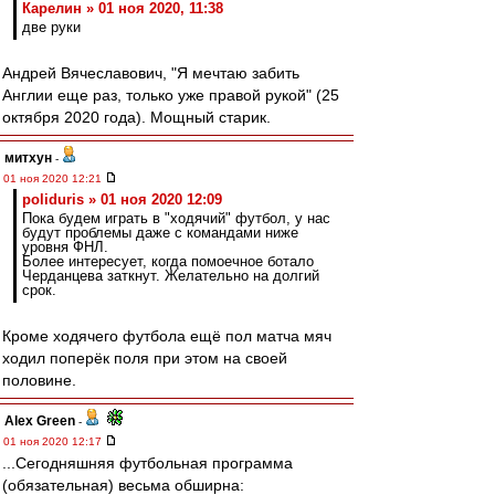
Карелин » 01 ноя 2020, 11:38
две руки
Андрей Вячеславович, "Я мечтаю забить
Англии еще раз, только уже правой рукой" (25
октября 2020 года). Мощный старик.
митхун
-
01 ноя 2020 12:21
poliduris » 01 ноя 2020 12:09
Пока будем играть в "ходячий" футбол, у нас
будут проблемы даже с командами ниже
уровня ФНЛ.
Более интересует, когда помоечное ботало
Черданцева заткнут. Желательно на долгий
срок.
Кроме ходячего футбола ещё пол матча мяч
ходил поперёк поля при этом на своей
половине.
Alex Green
-
01 ноя 2020 12:17
...Сегодняшняя футбольная программа
(обязательная) весьма обширна: