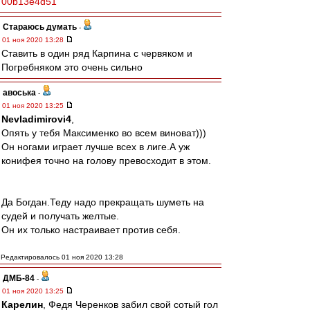
00b13e4d51
Стараюсь думать
-
01 ноя 2020 13:28
Ставить в один ряд Карпина с червяком и
Погребняком это очень сильно
авоська
-
01 ноя 2020 13:25
Nevladimirovi4
,
Опять у тебя Максименко во всем виноват)))
Он ногами играет лучше всех в лиге.А уж
конифея точно на голову превосходит в этом.
Да Богдан.Теду надо прекращать шуметь на
судей и получать желтые.
Он их только настраивает против себя.
Редактировалось 01 ноя 2020 13:28
ДМБ-84
-
01 ноя 2020 13:25
Карелин
, Федя Черенков забил свой сотый гол