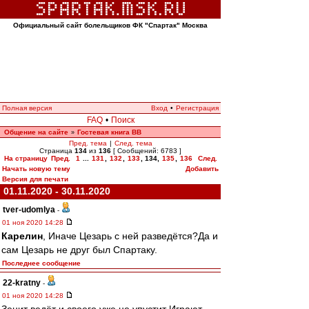
Официальный сайт болельщиков ФК "Спартак" Москва
Полная версия
Вход
•
Регистрация
FAQ
•
Поиск
Общение на сайте
Гостевая книга ВВ
»
Пред. тема
|
След. тема
Страница
134
из
136
[ Сообщений: 6783 ]
На страницу
Пред.
1
...
131
,
132
,
133
,
134
,
135
,
136
След.
Начать новую тему
Добавить
Версия для печати
01.11.2020 - 30.11.2020
tver-udomlya
-
01 ноя 2020 14:28
Карелин
, Иначе Цезарь с ней разведётся?Да и
сам Цезарь не друг был Спартаку.
Последнее сообщение
22-kratny
-
01 ноя 2020 14:28