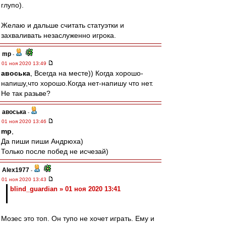
глупо).
Желаю и дальше считать статуэтки и
захваливать незаслуженно игрока.
mp
-
01 ноя 2020 13:49
авоська
, Всегда на месте)) Когда хорошо-
напишу,что хорошо.Когда нет-напишу что нет.
Не так разьве?
авоська
-
01 ноя 2020 13:46
mp
,
Да пиши пиши Андрюха)
Только после побед не исчезай)
Alex1977
-
01 ноя 2020 13:43
blind_guardian » 01 ноя 2020 13:41
Мозес это топ. Он тупо не хочет играть. Ему и