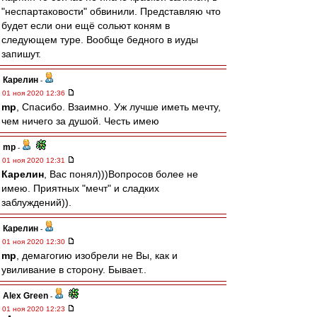
"неспартаковости" обвинили. Представляю что
будет если они ещё сольют коням в
следующем туре. Вообще бедного в иуды
запишут.
Карелин
-
01 ноя 2020 12:36
mp
, Спасибо. Взаимно. Уж лучше иметь мечту,
чем ничего за душой. Честь имею
mp
-
01 ноя 2020 12:31
Карелин
, Вас понял)))Вопросов более не
имею. Приятных "мечт" и сладких
заблуждений)).
Карелин
-
01 ноя 2020 12:30
mp
, демагогию изобрели не Вы, как и
увиливание в сторону. Бывает..
Alex Green
-
01 ноя 2020 12:23