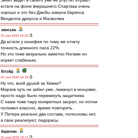
Зенит ведёт и своего уже не упустит Играют
кстати на фоне вчерашнего Спартака очень
хорошо и это без Дзюбы азмуна бариоса
Венделла дриусси и Малколма
авоська
-
01 ноя 2020 14:26
Да кстати у конифея по тому же отчету
точность длинного паса 22%.
Но это тоже визуально заметно.Ногами он
играет слабенько.
Влэйд
-
01 ноя 2020 14:19
Ну что, всей душой за Химки?
Мирзов чуть не забил уже, лажанул в концовке,
просто надо было перекинуть защитника.
С нами тоже пару конкретных засрал, но потом
положил классно, время повторять.
У Питера реально два состава, полосновы нет,
а свое реализуют, пидорасы.
Карелин
-
01 ноя 2020 14:17