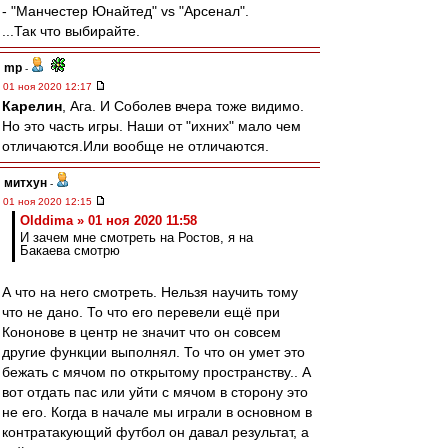
- "Манчестер Юнайтед" vs "Арсенал".
...Так что выбирайте.
mp
-
01 ноя 2020 12:17
Карелин
, Ага. И Соболев вчера тоже видимо.
Но это часть игры. Наши от "ихних" мало чем
отличаются.Или вообще не отличаются.
митхун
-
01 ноя 2020 12:15
Olddima » 01 ноя 2020 11:58
И зачем мне смотреть на Ростов, я на
Бакаева смотрю
А что на него смотреть. Нельзя научить тому
что не дано. То что его перевели ещё при
Кононове в центр не значит что он совсем
другие функции выполнял. То что он умет это
бежать с мячом по открытому пространству.. А
вот отдать пас или уйти с мячом в сторону это
не его. Когда в начале мы играли в основном в
контратакующий футбол он давал результат, а