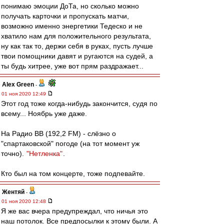
понимаю эмоции ДоТа, но сколько можно
получать карточки и пропускать матчи,
возможно именно энергетики Тедеско и не
хватило нам для положительного результата,
ну как так то, держи себя в руках, пусть лучше
твои помощники давят и ругаются на судей, а
ты будь хитрее, уже вот прям раздражает...
Alex Green
-
01 ноя 2020 12:49
Этот год тоже когда-нибудь закончится, судя по
всему... Ноябрь уже даже.
На Радио ВВ (192,2 FM) - слёзно о
"спартаковской" погоде (на тот момент уж
точно).
"Нетленка"
.
Кто был на том концерте, тоже подпевайте.
Жентяй
-
01 ноя 2020 12:48
Я же вас вчера предупреждал, что ничья это
наш потолок. Все предпосылки к этому были. А