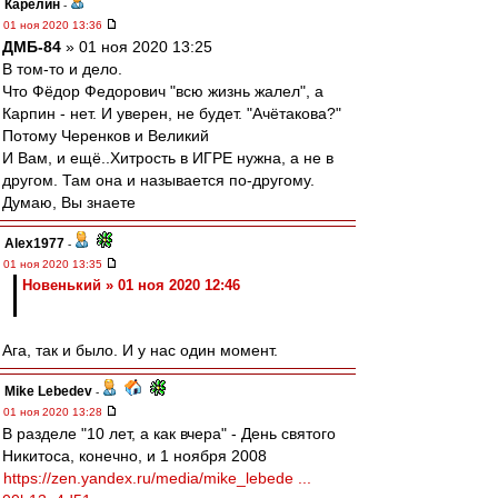
Карелин
-
01 ноя 2020 13:36
ДМБ-84
» 01 ноя 2020 13:25
В том-то и дело.
Что Фёдор Федорович "всю жизнь жалел", а
Карпин - нет. И уверен, не будет. "Ачётакова?"
Потому Черенков и Великий
И Вам, и ещё..Хитрость в ИГРЕ нужна, а не в
другом. Там она и называется по-другому.
Думаю, Вы знаете
Alex1977
-
01 ноя 2020 13:35
Новенький » 01 ноя 2020 12:46
Ага, так и было. И у нас один момент.
Mike Lebedev
-
01 ноя 2020 13:28
В разделе "10 лет, а как вчера" - День святого
Никитоса, конечно, и 1 ноября 2008
https://zen.yandex.ru/media/mike_lebede ...