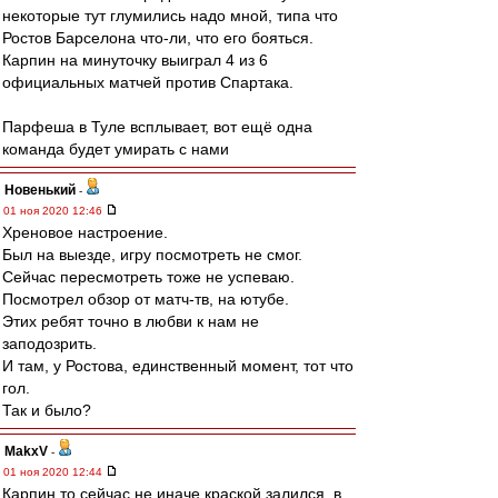
некоторые тут глумились надо мной, типа что
Ростов Барселона что-ли, что его бояться.
Карпин на минуточку выиграл 4 из 6
официальных матчей против Спартака.
Парфеша в Туле всплывает, вот ещё одна
команда будет умирать с нами
Новенький
-
01 ноя 2020 12:46
Хреновое настроение.
Был на выезде, игру посмотреть не смог.
Сейчас пересмотреть тоже не успеваю.
Посмотрел обзор от матч-тв, на ютубе.
Этих ребят точно в любви к нам не
заподозрить.
И там, у Ростова, единственный момент, тот что
гол.
Так и было?
MakxV
-
01 ноя 2020 12:44
Карпин то сейчас не иначе краской залился, в