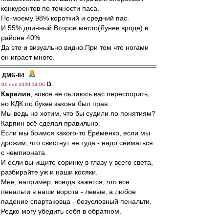
конкурентов по точности паса.
По-моему 98% короткий и средний пас.
И 55% длинный.Второе место(Лунев вроде) в
районе 40%
Да это и визуально видно.При том что ногами
он играет много.
ДМБ-84
-
01 ноя 2020 14:06
Карелин
, вовсе не пытаюсь вас переспорить,
но КДК по букве закона был прав.
Мы ведь не хотим, что бы судили по понятиям?
Карпин всё сделал правильно.
Если мы боимся какого-то Ерёменко, если мы
дрожим, что свистнут не туда - надо сниматься
с чемпионата.
И если вы ищите соринку в глазу у всего света,
разбирайте уж и наши косяки.
Мне, например, всегда кажется, что все
пенальти в наши ворота - левые, а любое
падение спартаковца - безусловный пенальти.
Редко могу убедить себя в обратном.