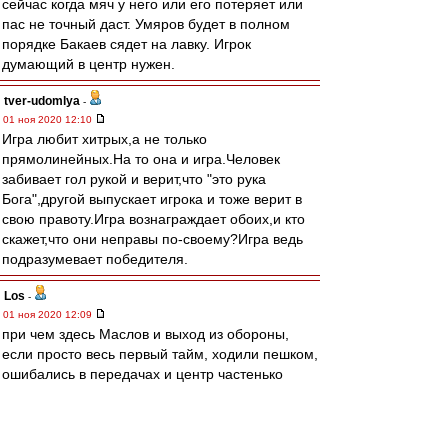
сейчас когда мяч у него или его потеряет или
пас не точный даст. Умяров будет в полном
порядке Бакаев сядет на лавку. Игрок
думающий в центр нужен.
tver-udomlya
-
01 ноя 2020 12:10
Игра любит хитрых,а не только
прямолинейных.На то она и игра.Человек
забивает гол рукой и верит,что "это рука
Бога",другой выпускает игрока и тоже верит в
свою правоту.Игра вознаграждает обоих,и кто
скажет,что они неправы по-своему?Игра ведь
подразумевает победителя.
Los
-
01 ноя 2020 12:09
при чем здесь Маслов и выход из обороны,
если просто весь первый тайм, ходили пешком,
ошибались в передачах и центр частенько
проваливали ...
suslov
-