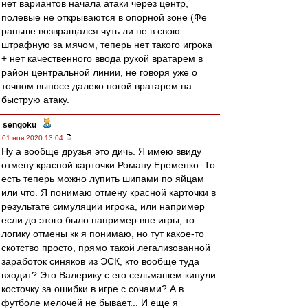
нет вариантов начала атаки через центр,
полевые не открываются в опорной зоне (Фе
раньше возвращался чуть ли не в свою
штрафную за мячом, теперь нет такого игрока
+ нет качественного ввода рукой вратарем в
район центральной линии, не говоря уже о
точном выносе далеко ногой вратарем на
быструю атаку.
sengoku
-
01 ноя 2020 13:04
Ну а вообще друзья это дичь. Я имею ввиду
отмену красной карточки Роману Еременко. То
есть теперь можно лупить шипами по яйцам
или что. Я понимаю отмену красной карточки в
результате симуляции игрока, или например
если до этого было например вне игры, то
логику отмены кк я понимаю, но тут какое-то
скотство просто, прямо такой легализованной
заработок синяков из ЭСК, кто вообще туда
входит? Это Валерику с его сельмашем кинули
косточку за ошибки в игре с сочами? А в
футболе мелочей не бывает... И еще я