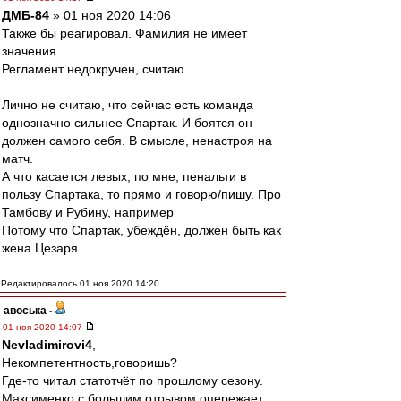
ДМБ-84
» 01 ноя 2020 14:06
Также бы реагировал. Фамилия не имеет
значения.
Регламент недокручен, считаю.
Лично не считаю, что сейчас есть команда
однозначно сильнее Спартак. И боятся он
должен самого себя. В смысле, ненастроя на
матч.
А что касается левых, по мне, пенальти в
пользу Спартака, то прямо и говорю/пишу. Про
Тамбову и Рубину, например
Потому что Спартак, убеждён, должен быть как
жена Цезаря
Редактировалось 01 ноя 2020 14:20
авоська
-
01 ноя 2020 14:07
Nevladimirovi4
,
Некомпетентность,говоришь?
Где-то читал статотчёт по прошлому сезону.
Максименко c большим отрывом опережает