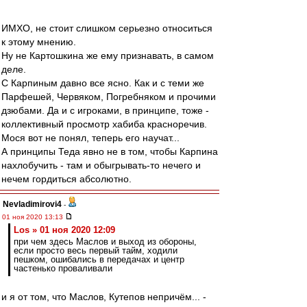
ИМХО, не стоит слишком серьезно относиться
к этому мнению.
Ну не Картошкина же ему признавать, в самом
деле.
С Карпиным давно все ясно. Как и с теми же
Парфешей, Червяком, Погребняком и прочими
дзюбами. Да и с игроками, в принципе, тоже -
коллективный просмотр хабиба красноречив.
Мося вот не понял, теперь его научат...
А принципы Теда явно не в том, чтобы Карпина
нахлобучить - там и обыгрывать-то нечего и
нечем гордиться абсолютно.
Nevladimirovi4
-
01 ноя 2020 13:13
Los » 01 ноя 2020 12:09
при чем здесь Маслов и выход из обороны,
если просто весь первый тайм, ходили
пешком, ошибались в передачах и центр
частенько проваливали
и я от том, что Маслов, Кутепов непричём... -