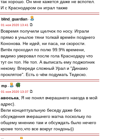
так хорошо. Он мне кажется даже не вспотел.
И с Краснодаром он играл также
blind_guardian
-
01 ноя 2020 13:41
Вовремя получили щелчок по носу. Играли
прямо в унылое тяни толкай времён позднего
Кононова. Не идей, ни паса, ни скорости.
Витёк проходил по полю 99.9% времени,
видимо уверовал после гола Краснодару что
тут он топ. Не топ. А выписать ему поджопник
некому. Впереди сложный Урал и "Динамо
проклятое". Есть о чём подумать Тедеско.
mp
-
01 ноя 2020 13:37
авоська
, Я не понял вчерашнего наезда в мой
адрес).
Вели концептуальную беседу даже без
обсуждения вчерашнего матча поскольку по
общему мнению там и обсуждать было нечего
кроме того,что все вокруг гондоны))