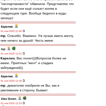
"неспартаковости" обвинили. Представляю что
будет если они ещё сольют коням в
следующем туре. Вообще бедного в иуды
запишут.
Карелин
-
01 ноя 2020 12:36
mp
, Спасибо. Взаимно. Уж лучше иметь мечту,
чем ничего за душой. Честь имею
mp
-
01 ноя 2020 12:31
Карелин
, Вас понял)))Вопросов более не
имею. Приятных "мечт" и сладких
заблуждений)).
Карелин
-
01 ноя 2020 12:30
mp
, демагогию изобрели не Вы, как и
увиливание в сторону. Бывает..
Alex Green
-
01 ноя 2020 12:23