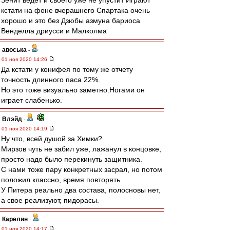
Зенит ведёт и своего уже не упустит Играют
кстати на фоне вчерашнего Спартака очень
хорошо и это без Дзюбы азмуна бариоса
Венделла дриусси и Малколма
авоська
-
01 ноя 2020 14:26
Да кстати у конифея по тому же отчету
точность длинного паса 22%.
Но это тоже визуально заметно.Ногами он
играет слабенько.
Влэйд
-
01 ноя 2020 14:19
Ну что, всей душой за Химки?
Мирзов чуть не забил уже, лажанул в концовке,
просто надо было перекинуть защитника.
С нами тоже пару конкретных засрал, но потом
положил классно, время повторять.
У Питера реально два состава, полосновы нет,
а свое реализуют, пидорасы.
Карелин
-
01 ноя 2020 14:17