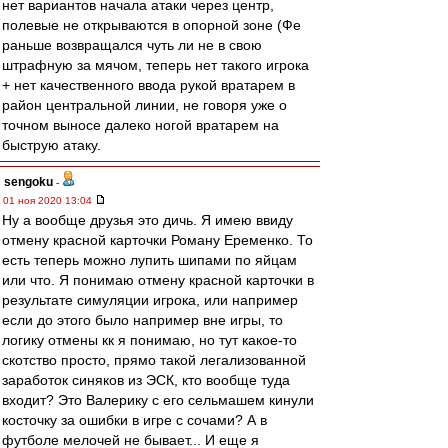
нет вариантов начала атаки через центр,
полевые не открываются в опорной зоне (Фе
раньше возвращался чуть ли не в свою
штрафную за мячом, теперь нет такого игрока
+ нет качественного ввода рукой вратарем в
район центральной линии, не говоря уже о
точном выносе далеко ногой вратарем на
быструю атаку.
sengoku
-
01 ноя 2020 13:04
Ну а вообще друзья это дичь. Я имею ввиду
отмену красной карточки Роману Еременко. То
есть теперь можно лупить шипами по яйцам
или что. Я понимаю отмену красной карточки в
результате симуляции игрока, или например
если до этого было например вне игры, то
логику отмены кк я понимаю, но тут какое-то
скотство просто, прямо такой легализованной
заработок синяков из ЭСК, кто вообще туда
входит? Это Валерику с его сельмашем кинули
косточку за ошибки в игре с сочами? А в
футболе мелочей не бывает... И еще я