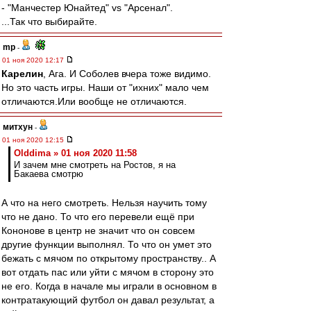
- "Манчестер Юнайтед" vs "Арсенал".
...Так что выбирайте.
mp
-
01 ноя 2020 12:17
Карелин
, Ага. И Соболев вчера тоже видимо.
Но это часть игры. Наши от "ихних" мало чем
отличаются.Или вообще не отличаются.
митхун
-
01 ноя 2020 12:15
Olddima » 01 ноя 2020 11:58
И зачем мне смотреть на Ростов, я на
Бакаева смотрю
А что на него смотреть. Нельзя научить тому
что не дано. То что его перевели ещё при
Кононове в центр не значит что он совсем
другие функции выполнял. То что он умет это
бежать с мячом по открытому пространству.. А
вот отдать пас или уйти с мячом в сторону это
не его. Когда в начале мы играли в основном в
контратакующий футбол он давал результат, а