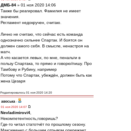
ДМБ-84
» 01 ноя 2020 14:06
Также бы реагировал. Фамилия не имеет
значения.
Регламент недокручен, считаю.
Лично не считаю, что сейчас есть команда
однозначно сильнее Спартак. И боятся он
должен самого себя. В смысле, ненастроя на
матч.
А что касается левых, по мне, пенальти в
пользу Спартака, то прямо и говорю/пишу. Про
Тамбову и Рубину, например
Потому что Спартак, убеждён, должен быть как
жена Цезаря
Редактировалось 01 ноя 2020 14:20
авоська
-
01 ноя 2020 14:07
Nevladimirovi4
,
Некомпетентность,говоришь?
Где-то читал статотчёт по прошлому сезону.
Максименко c большим отрывом опережает