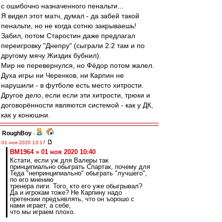
с ошибочно назначенного пенальти...
Я видел этот матч, думал - да забей такой
пенальти, но не когда сотню закрываешь!
Забил, потом Старостин даже предлагал
переигровку "Днепру" (сыграли 2:2 там и по
другому мячу Жиздик бубнил).
Мир не перевернулся, но Фёдор потом жалел.
Духа игры ни Черенков, ни Карпин не
нарушили - в футболе есть место хитрости.
Другое дело, если если эти хитрости, трюки и
договорённости являются системой - как у ДК,
как у конюшни.
RoughBoy
-
01 ноя 2020 13:17
BM1964 » 01 ноя 2020 10:40
Кстати, если уж для Валеры так
принципиально обыграть Спартак, почему для
Теда "непринципиально" обыграть "лучшего",
по его мнению
тренера лиги. Того, кто его уже обыгрывал?
Да и игрокам тоже? Не Карпину надо
претензии предъявлять, что он ъорошо с
нами играет, а себе,
что мы играем плохо.