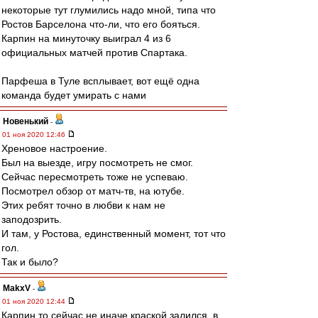
некоторые тут глумились надо мной, типа что
Ростов Барселона что-ли, что его бояться.
Карпин на минуточку выиграл 4 из 6
официальных матчей против Спартака.
Парфеша в Туле всплывает, вот ещё одна
команда будет умирать с нами
Новенький
-
01 ноя 2020 12:46
Хреновое настроение.
Был на выезде, игру посмотреть не смог.
Сейчас пересмотреть тоже не успеваю.
Посмотрел обзор от матч-тв, на ютубе.
Этих ребят точно в любви к нам не
заподозрить.
И там, у Ростова, единственный момент, тот что
гол.
Так и было?
MakxV
-
01 ноя 2020 12:44
Карпин то сейчас не иначе краской залился, в