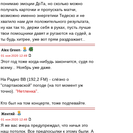
понимаю эмоции ДоТа, но сколько можно
получать карточки и пропускать матчи,
возможно именно энергетики Тедеско и не
хватило нам для положительного результата,
ну как так то, держи себя в руках, пусть лучше
твои помощники давят и ругаются на судей, а
ты будь хитрее, уже вот прям раздражает...
Alex Green
-
01 ноя 2020 12:49
Этот год тоже когда-нибудь закончится, судя по
всему... Ноябрь уже даже.
На Радио ВВ (192,2 FM) - слёзно о
"спартаковской" погоде (на тот момент уж
точно).
"Нетленка"
.
Кто был на том концерте, тоже подпевайте.
Жентяй
-
01 ноя 2020 12:48
Я же вас вчера предупреждал, что ничья это
наш потолок. Все предпосылки к этому были. А