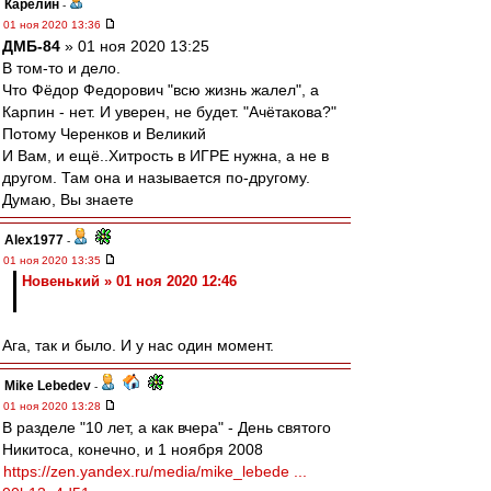
Карелин
-
01 ноя 2020 13:36
ДМБ-84
» 01 ноя 2020 13:25
В том-то и дело.
Что Фёдор Федорович "всю жизнь жалел", а
Карпин - нет. И уверен, не будет. "Ачётакова?"
Потому Черенков и Великий
И Вам, и ещё..Хитрость в ИГРЕ нужна, а не в
другом. Там она и называется по-другому.
Думаю, Вы знаете
Alex1977
-
01 ноя 2020 13:35
Новенький » 01 ноя 2020 12:46
Ага, так и было. И у нас один момент.
Mike Lebedev
-
01 ноя 2020 13:28
В разделе "10 лет, а как вчера" - День святого
Никитоса, конечно, и 1 ноября 2008
https://zen.yandex.ru/media/mike_lebede ...