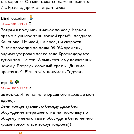
так хорошо. Он мне кажется даже не вспотел.
И с Краснодаром он играл также
blind_guardian
-
01 ноя 2020 13:41
Вовремя получили щелчок по носу. Играли
прямо в унылое тяни толкай времён позднего
Кононова. Не идей, ни паса, ни скорости.
Витёк проходил по полю 99.9% времени,
видимо уверовал после гола Краснодару что
тут он топ. Не топ. А выписать ему поджопник
некому. Впереди сложный Урал и "Динамо
проклятое". Есть о чём подумать Тедеско.
mp
-
01 ноя 2020 13:37
авоська
, Я не понял вчерашнего наезда в мой
адрес).
Вели концептуальную беседу даже без
обсуждения вчерашнего матча поскольку по
общему мнению там и обсуждать было нечего
кроме того,что все вокруг гондоны))