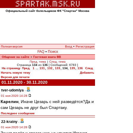
Официальный сайт болельщиков ФК "Спартак" Москва
Полная версия
Вход
•
Регистрация
FAQ
•
Поиск
Общение на сайте
Гостевая книга ВВ
»
Пред. тема
|
След. тема
Страница
134
из
136
[ Сообщений: 6783 ]
На страницу
Пред.
1
...
131
,
132
,
133
,
134
,
135
,
136
След.
Начать новую тему
Добавить
Версия для печати
01.11.2020 - 30.11.2020
tver-udomlya
-
01 ноя 2020 14:28
Карелин
, Иначе Цезарь с ней разведётся?Да и
сам Цезарь не друг был Спартаку.
Последнее сообщение
22-kratny
-
01 ноя 2020 14:28