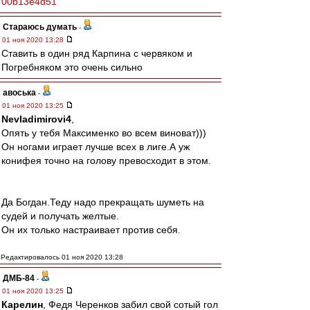
00b13e4d51
Стараюсь думать
-
01 ноя 2020 13:28
Ставить в один ряд Карпина с червяком и
Погребняком это очень сильно
авоська
-
01 ноя 2020 13:25
Nevladimirovi4
,
Опять у тебя Максименко во всем виноват)))
Он ногами играет лучше всех в лиге.А уж
конифея точно на голову превосходит в этом.
Да Богдан.Теду надо прекращать шуметь на
судей и получать желтые.
Он их только настраивает против себя.
Редактировалось 01 ноя 2020 13:28
ДМБ-84
-
01 ноя 2020 13:25
Карелин
, Федя Черенков забил свой сотый гол