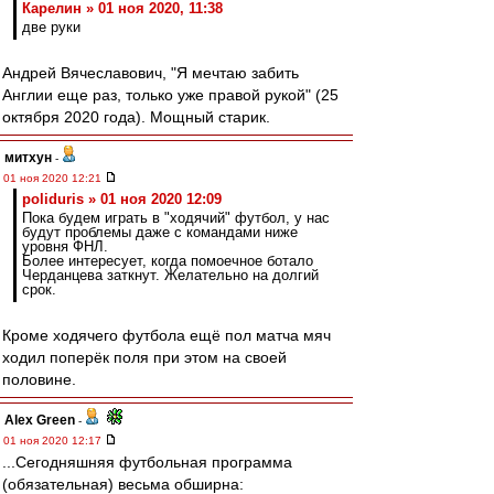
Карелин » 01 ноя 2020, 11:38
две руки
Андрей Вячеславович, "Я мечтаю забить
Англии еще раз, только уже правой рукой" (25
октября 2020 года). Мощный старик.
митхун
-
01 ноя 2020 12:21
poliduris » 01 ноя 2020 12:09
Пока будем играть в "ходячий" футбол, у нас
будут проблемы даже с командами ниже
уровня ФНЛ.
Более интересует, когда помоечное ботало
Черданцева заткнут. Желательно на долгий
срок.
Кроме ходячего футбола ещё пол матча мяч
ходил поперёк поля при этом на своей
половине.
Alex Green
-
01 ноя 2020 12:17
...Сегодняшняя футбольная программа
(обязательная) весьма обширна: