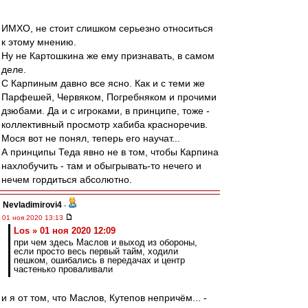
ИМХО, не стоит слишком серьезно относиться
к этому мнению.
Ну не Картошкина же ему признавать, в самом
деле.
С Карпиным давно все ясно. Как и с теми же
Парфешей, Червяком, Погребняком и прочими
дзюбами. Да и с игроками, в принципе, тоже -
коллективный просмотр хабиба красноречив.
Мося вот не понял, теперь его научат...
А принципы Теда явно не в том, чтобы Карпина
нахлобучить - там и обыгрывать-то нечего и
нечем гордиться абсолютно.
Nevladimirovi4
-
01 ноя 2020 13:13
Los » 01 ноя 2020 12:09
при чем здесь Маслов и выход из обороны,
если просто весь первый тайм, ходили
пешком, ошибались в передачах и центр
частенько проваливали
и я от том, что Маслов, Кутепов непричём... -