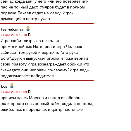
сейчас когда мяч у него или его потеряет или
пас не точный даст. Умяров будет в полном
порядке Бакаев сядет на лавку. Игрок
думающий в центр нужен.
tver-udomlya
-
01 ноя 2020 12:10
Игра любит хитрых,а не только
прямолинейных.На то она и игра.Человек
забивает гол рукой и верит,что "это рука
Бога",другой выпускает игрока и тоже верит в
свою правоту.Игра вознаграждает обоих,и кто
скажет,что они неправы по-своему?Игра ведь
подразумевает победителя.
Los
-
01 ноя 2020 12:09
при чем здесь Маслов и выход из обороны,
если просто весь первый тайм, ходили пешком,
ошибались в передачах и центр частенько
проваливали ...
suslov
-