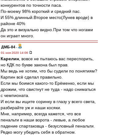
конкурентов по точности паса.
По-моему 98% короткий и средний пас.
И 55% длинный.Второе место(Лунев вроде) в
районе 40%
Да это и визуально видно.При том что ногами
он играет много.
ДМБ-84
-
01 ноя 2020 14:06
Карелин
, вовсе не пытаюсь вас переспорить,
но КДК по букве закона был прав.
Мы ведь не хотим, что бы судили по понятиям?
Карпин всё сделал правильно.
Если мы боимся какого-то Ерёменко, если мы
дрожим, что свистнут не туда - надо сниматься
с чемпионата.
И если вы ищите соринку в глазу у всего света,
разбирайте уж и наши косяки.
Мне, например, всегда кажется, что все
пенальти в наши ворота - левые, а любое
падение спартаковца - безусловный пенальти.
Редко могу убедить себя в обратном.