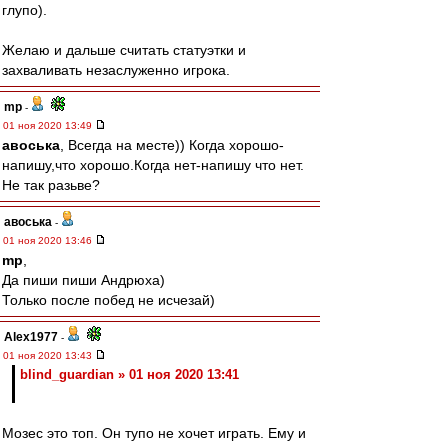
глупо).
Желаю и дальше считать статуэтки и
захваливать незаслуженно игрока.
mp
-
01 ноя 2020 13:49
авоська
, Всегда на месте)) Когда хорошо-
напишу,что хорошо.Когда нет-напишу что нет.
Не так разьве?
авоська
-
01 ноя 2020 13:46
mp
,
Да пиши пиши Андрюха)
Только после побед не исчезай)
Alex1977
-
01 ноя 2020 13:43
blind_guardian » 01 ноя 2020 13:41
Мозес это топ. Он тупо не хочет играть. Ему и