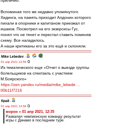
прилично.
Вспоминая того же недавно упомянутого
Хидинга, на память приходит Алдонин которого
пихали в опорники и капитаном приезжал от
ишаков. Посмотрел на его экзерсисы Гус,
понял что не тянет и перестал ставить поменяв
схему. Все наладилось.
А наши критиканы его за это ещё и склоняли.
Mike Lebedev
-
01 апр 2021 13:59
Из тематического еще «Отчет о выезде группы
болельщиков на спектакль с участием
М.Боярского»
https://zen.yandex.ru/media/mike_lebede ...
00b11f7216
Край
-
01 апр 2021 13:56
морон » 01 апр 2021, 12:35
Развалил чемпионскую команду результат
игры с Динамо в последнем туре.