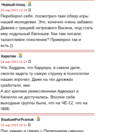
Черный плащ
-
01 апр 2021 12:16
Переборол себя, посмотрел-таки обзор игры
нашей молодежки. Это, конечно очень забавно.
Дивеев с грацией нетрезвого Васина, под стать
ему ходульный Евгеньев. Как там писали,
талантливое поколение? Примерно так и
есть.))
Карелин
-
01 апр 2021 12:12
Что Хиддинк, что Каррера, в самом деле,
смогли задеть ту самую струнку в психологии
наших игрочил. Даже на тех дрожжах
сработало, кмк.
А вот крепкие ремесленники Адвокаат и
Капелло не достучались. Вполне себе
выходные группы были, что на ЧЕ-12, что на
ЧМБ
BuakawPorPramuk
-
01 апр 2021 12:11
Про химию и связку с Пилипчуком смешно,