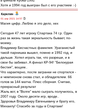
в финале Кубка-1992
Хотя и 1994 год выигран был с его участием :-)
Карелин
-
01 апр 2021 14:57
Магия цифр..Люблю я это дело, хех
Сегодня 47 лет игроку Спартака 74 г.р. Один
раз за жизнь такая зеркальность бывает, по-
моему..
Владимир Бесчастных фамилия. Ураганистый
такой парнишка вышел, помню и 1992 год, и
дальше. Хотел играть так, что разреши, и в
свои бы забивал..А финал КР-94! "Белокурая
бестия", вощем..
Что характерно, после загранки не спортился -
и чемпионом снова стал, и обладателем. 66
голов за 144 матча. Плюс сборная. Считаю,
прекрасный результат
Жаль вот, в "Волге" мало сыграть получилось, в
2007 году. Около десяти игр, вроде..
Здоровья Владимиру Евгеньевичу и брату его,
Михаилу! Спасибо за годы в Спартаке!