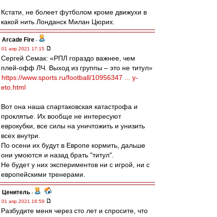
Кстати, не болеет футболом кроме движухи в
какой нить Лонданск Милан Цюрих.
Arcade Fire
-
01 апр 2021 17:15
Сергей Семак: «РПЛ гораздо важнее, чем
плей-офф ЛЧ. Выход из группы – это не титул»
https://www.sports.ru/football/10956347 ... y-
eto.html
Вот она наша спартаковская катастрофа и
проклятье. Их вообще не интересуют
еврокубки, все силы на уничтожить и унизить
всех внутри.
По осени их будут в Европе кормить, дальше
они умоются и назад брать "титул".
Не будет у них экспериментов ни с игрой, ни с
европейскими тренерами.
Ценитель
-
01 апр 2021 16:59
Разбудите меня через сто лет и спросите, что