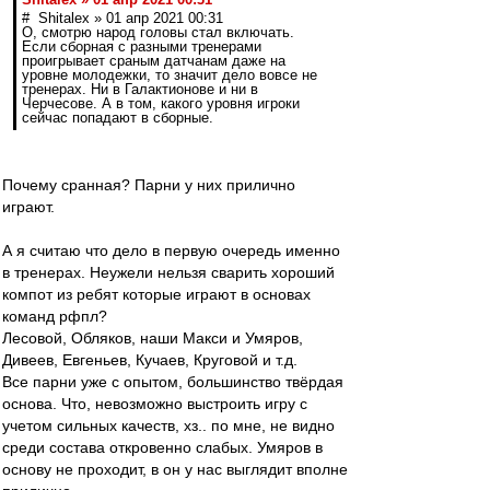
# Shitalex » 01 апр 2021 00:31
О, смотрю народ головы стал включать.
Если сборная с разными тренерами
проигрывает сраным датчанам даже на
уровне молодежки, то значит дело вовсе не
тренерах. Ни в Галактионове и ни в
Черчесове. А в том, какого уровня игроки
сейчас попадают в сборные.
Почему сранная? Парни у них прилично
играют.
А я считаю что дело в первую очередь именно
в тренерах. Неужели нельзя сварить хороший
компот из ребят которые играют в основах
команд рфпл?
Лесовой, Обляков, наши Макси и Умяров,
Дивеев, Евгеньев, Кучаев, Круговой и т.д.
Все парни уже с опытом, большинство твёрдая
основа. Что, невозможно выстроить игру с
учетом сильных качеств, хз.. по мне, не видно
среди состава откровенно слабых. Умяров в
основу не проходит, в он у нас выглядит вполне