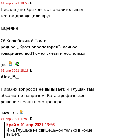
01 апр 2021 18:55
Писали ,что Крыховяк с положительным
тестом,правда ,или врут.
Карелин
О!,Колюбакино! Почти
родное.,,Краснопролетарец"- дачное
товарищество.И смех,слёзы и ностальжи.
ys
-
01 апр 2021 18:18
Alex_B_
,
Никаких вопросов не вызывает. И Глушак там
абсолютно непричём. Катастрофическое
решение неопытного тренера.
Alex_B_
-
01 апр 2021 17:53
Край » 01 апр 2021 13:56
И на Глушака не спишешь--он только в конце
вышел.