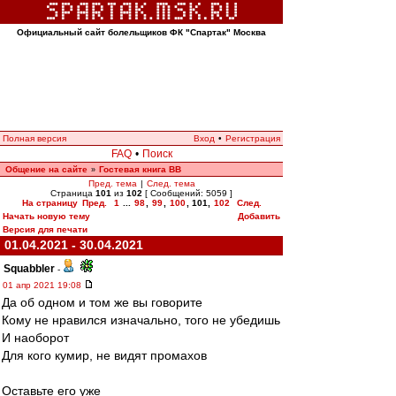
Официальный сайт болельщиков ФК "Спартак" Москва
Полная версия
Вход
•
Регистрация
FAQ
•
Поиск
Общение на сайте
Гостевая книга ВВ
»
Пред. тема
|
След. тема
Страница
101
из
102
[ Сообщений: 5059 ]
На страницу
Пред.
1
...
98
,
99
,
100
,
101
,
102
След.
Начать новую тему
Добавить
Версия для печати
01.04.2021 - 30.04.2021
Squabbler
-
01 апр 2021 19:08
Да об одном и том же вы говорите
Кому не нравился изначально, того не убедишь
И наоборот
Для кого кумир, не видят промахов
Оставьте его уже