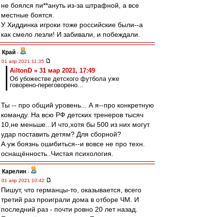
не боялся пи**ануть из-за штрафной, а все
местные боятся.
У Хиддинка игроки тоже российские были--а
как смело лезли! И забивали, и побеждали.
Край
-
01 апр 2021 11:35
AiltonD » 31 мар 2021, 17:49
Об убожестве детского футбола уже
говорено-переговорено...
Ты -- про общий уровень... А я--про конкретную
команду. На всю РФ детских тренеров тысяч
10,не меньше...И что,хотя бы 500 из них могут
удар поставить детям? Для сборной?
А уж боязнь ошибиться--и вовсе не про техн.
оснащённость..Чистая психология.
Карелин
-
01 апр 2021 10:42
Пишут, что германцы-то, оказывается, всего
третий раз проиграли дома в отборе ЧМ. И
последний раз - почти ровно 20 лет назад.