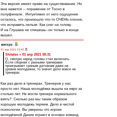
Эта версия имеет право на существование..Но
мне кажется -- поражение от Тосно в
полуфинале.. Интуитивно от него ощущение
осталось, что произошло что-то ОЧЕНЬ плохое,
что исправить нельзя. Как снег на голову..
И на Глушака не спишешь--он только в конце
вышел.
митхун
-
01 апр 2021 13:45
Shitalex » 01 апр 2021 00:31
О, смотрю народ головы стал включать.
Если сборная с разными тренерами
проигрывает сраным датчанам даже на
уровне молодежки, то значит дело вовсе не
тренерах.
Как раз дело в тренерах. Тренеров у нас
просто нет. Наша молодёжка вышла на евро за
столько лет. Не могли тренера нормального
взять?. Сколько раз мы таким образом
хорошую молодежь теряем. Дело в чистой
психологии. Вы уверены что игроки
молодёжной Дании играют в основах команд