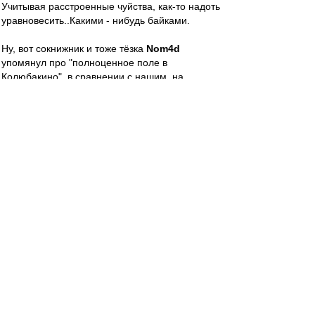
Учитывая расстроенные чуйства, как-то надоть
уравновесить..Какими - нибудь байками.
Ну, вот сокнижник и тоже тёзка
Nom4d
упомянул про "полноценное поле в
Колюбакино", в сравнении с нашим, на
Силикатном. В Колюбакине же знаменитый
игольный завод, а значит, промгруппа, и
потому там не был, не знаю..
А вот про выезд в пос. Раисино, где не менее
знаменитая меховая фабрика, или там, в пос.
Брикет, могу вкратце..Да, в последнем дело
было, вроде..
Приезжаем, значицца, становим за воротами
"пазик", переодеваемся, идем травку
пощупать..Всё, как наши на "Открытии", когда
"За кадром", гы.. Ёперный театр: поле, мало
того, что неполное, оно ещё немного ромбом.
А по диагонали, от флажка до флажка,
тропинка уже протоптана. Уверенная такая, до
земли. Если б тогда дроны были, то почти ромб
с полосой, только зелёный, ага..Трава скошена