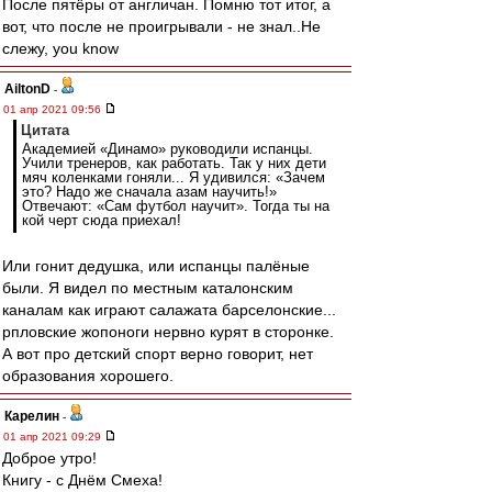
После пятёры от англичан. Помню тот итог, а
вот, что после не проигрывали - не знал..Не
слежу, you know
AiltonD
-
01 апр 2021 09:56
Цитата
Академией «Динамо» руководили испанцы.
Учили тренеров, как работать. Так у них дети
мяч коленками гоняли... Я удивился: «Зачем
это? Надо же сначала азам научить!»
Отвечают: «Сам футбол научит». Тогда ты на
кой черт сюда приехал!
Или гонит дедушка, или испанцы палёные
были. Я видел по местным каталонским
каналам как играют салажата барселонские...
рпловские жопоноги нервно курят в сторонке.
А вот про детский спорт верно говорит, нет
образования хорошего.
Карелин
-
01 апр 2021 09:29
Доброе утро!
Книгу - с Днём Смеха!