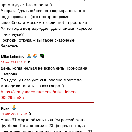
прям в духе 1-го апреля :)
А фраза "дальнейшая его карьера пока это
подтверждает" (это про тренерские
способности Массимо, если что) - просто хит.
А что тогда подтверждает дальнейшая карьера
Пилипчука?
Господи, откуда ж вы такие сказочные
беретесь...
Mike Lebedev
-
01 апр 2021 12:11
День, когда нельзя не вспомнить Пройобана
Напроча
По идее, у него уже сын вполне может по
молодежи гонять... а как вчера :)
https://zen.yandex.ru/media/mike_lebede ...
00b29cde8a
Край
-
01 апр 2021 12:05
Надо 31 марта объявить днём российского
футбола..По аналогии с 23 февраля--тогда
советскую армию гоняли в хвост и в гриву, а 31