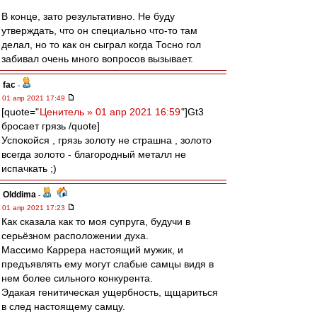
В конце, зато результативно. Не буду
утверждать, что он специально что-то там
делал, но то как он сыграл когда Тосно гол
забивал очень много вопросов вызывает.
fac
-
01 апр 2021 17:49
[quote="
Ценитель » 01 апр 2021 16:59
"]Gt3
бросает грязь /quote]
Успокойся , грязь золоту не страшна , золото
всегда золото - благородный металл не
испачкать ;)
Olddima
-
01 апр 2021 17:23
Как сказала как то моя супруга, будучи в
серьёзном расположении духа.
Массимо Каррера настоящий мужик, и
предъявлять ему могут слабые самцы видя в
нем более сильного конкурента.
Эдакая генитическая ущербность, щщариться
в след настоящему самцу.