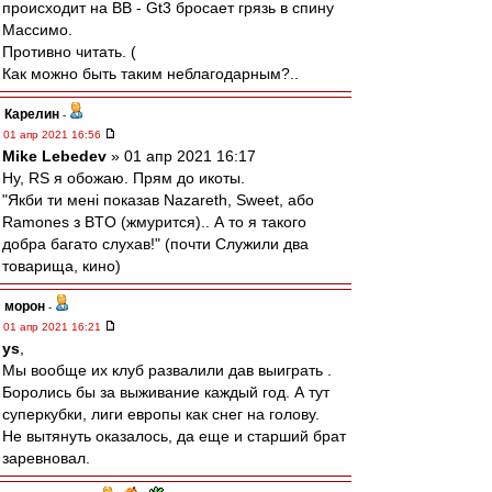
происходит на ВВ - Gt3 бросает грязь в спину
Массимо.
Противно читать. (
Как можно быть таким неблагодарным?..
Карелин
-
01 апр 2021 16:56
Mike Lebedev
» 01 апр 2021 16:17
Ну, RS я обожаю. Прям до икоты.
"Якби ти мені показав Nazareth, Sweet, або
Ramones з BTO (жмурится).. А то я такого
добра багато слухав!" (почти Служили два
товарища, кино)
морон
-
01 апр 2021 16:21
ys
,
Мы вообще их клуб развалили дав выиграть .
Боролись бы за выживание каждый год. А тут
суперкубки, лиги европы как снег на голову.
Не вытянуть оказалось, да еще и старший брат
заревновал.