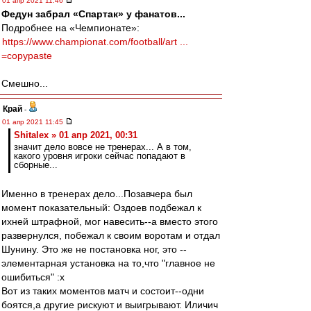
01 апр 2021 11:46
Федун забрал «Спартак» у фанатов...
Подробнее на «Чемпионате»:
https://www.championat.com/football/art ...
=copypaste
Смешно...
Край
-
01 апр 2021 11:45
Shitalex » 01 апр 2021, 00:31
значит дело вовсе не тренерах... А в том,
какого уровня игроки сейчас попадают в
сборные...
Именно в тренерах дело...Позавчера был
момент показательный: Оздоев подбежал к
ихней штрафной, мог навесить--а вместо этого
развернулся, побежал к своим воротам и отдал
Шунину. Это же не постановка ног, это --
элементарная установка на то,что "главное не
ошибиться" :x
Вот из таких моментов матч и состоит--одни
боятся,а другие рискуют и выигрывают. Иличич