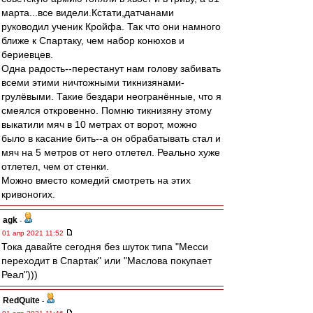
марта...все видели.Кстати,датчанами
руководил ученик Кройфа. Так что они намного
ближе к Спартаку, чем набор конюхов и
бериевцев.
Одна радость--перестанут нам голову забивать
всеми этими ничтожными тикнизянами-
грулёвыми. Такие бездари неогранённые, что я
смеялся откровенно. Помню тикнизяну этому
выкатили мяч в 10 метрах от ворот, можно
было в касание бить--а он обрабатывать стал и
мяч на 5 метров от него отлетел. Реально хуже
отлетел, чем от стенки.
Можно вместо комедий смотреть на этих
кривоногих.
agk
-
01 апр 2021 11:52
Тока давайте сегодня без шуток типа "Месси
переходит в Спартак" или "Маслова покупает
Реал")))
RedQuite
-