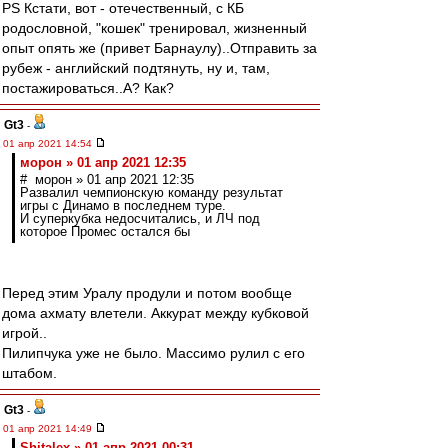
PS Кстати, вот - отечественный, с КБ
родословной, "кошек" тренировал, жизненный
опыт опять же (привет Барнаулу)..Отправить за
рубеж - английский подтянуть, ну и, там,
постажироваться..А? Как?
Gt3
-
01 апр 2021 14:54
морон » 01 апр 2021 12:35
# морон » 01 апр 2021 12:35
Развалил чемпионскую команду результат
игры с Динамо в последнем туре.
И суперкубка недосчитались, и ЛЧ под
которое Промес остался бы
Перед этим Уралу продули и потом вообще
дома ахмату влетели. Аккурат между кубковой
игрой..
Пилипчука уже не было. Массимо рулил с его
штабом.
Gt3
-
01 апр 2021 14:49
Shitalex » 01 апр 2021 00:31