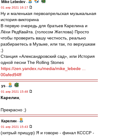
Mike Lebedev
-
01 апр 2021 16:17
Ну и маленькая первоапрельская музыкальная
история-викторина
В первую очередь для братьев Карелина и
Лёхи РедКвайта. (голосом Жеглова) Просто
чтобы проверить вашу честность, реально
разбираетесь в Музыке, или так, по верхушкам
;)
Станция «Александровский сад», или История
одной песни The Rolling Stones
https://zen.yandex.ru/media/mike_lebede ...
00afed94ff
ys
-
01 апр 2021 15:48
Карелин
,
Прекрасно ;)
Карелин
-
01 апр 2021 15:43
(хитрый прищур) Я и говорю - финал КСССР -