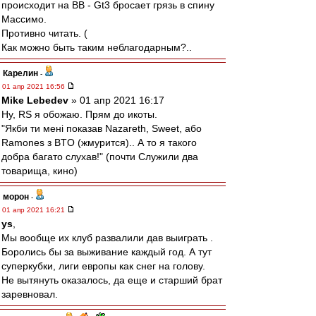
происходит на ВВ - Gt3 бросает грязь в спину
Массимо.
Противно читать. (
Как можно быть таким неблагодарным?..
Карелин
-
01 апр 2021 16:56
Mike Lebedev
» 01 апр 2021 16:17
Ну, RS я обожаю. Прям до икоты.
"Якби ти мені показав Nazareth, Sweet, або
Ramones з BTO (жмурится).. А то я такого
добра багато слухав!" (почти Служили два
товарища, кино)
морон
-
01 апр 2021 16:21
ys
,
Мы вообще их клуб развалили дав выиграть .
Боролись бы за выживание каждый год. А тут
суперкубки, лиги европы как снег на голову.
Не вытянуть оказалось, да еще и старший брат
заревновал.