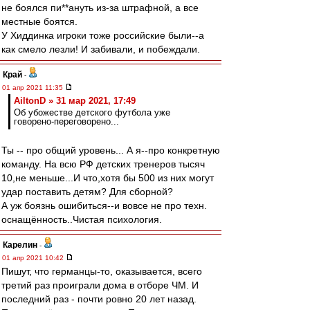
не боялся пи**ануть из-за штрафной, а все
местные боятся.
У Хиддинка игроки тоже российские были--а
как смело лезли! И забивали, и побеждали.
Край
-
01 апр 2021 11:35
AiltonD » 31 мар 2021, 17:49
Об убожестве детского футбола уже
говорено-переговорено...
Ты -- про общий уровень... А я--про конкретную
команду. На всю РФ детских тренеров тысяч
10,не меньше...И что,хотя бы 500 из них могут
удар поставить детям? Для сборной?
А уж боязнь ошибиться--и вовсе не про техн.
оснащённость..Чистая психология.
Карелин
-
01 апр 2021 10:42
Пишут, что германцы-то, оказывается, всего
третий раз проиграли дома в отборе ЧМ. И
последний раз - почти ровно 20 лет назад.