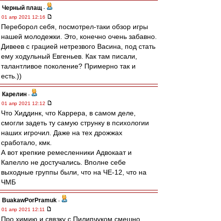
Черный плащ
-
01 апр 2021 12:16
Переборол себя, посмотрел-таки обзор игры
нашей молодежки. Это, конечно очень забавно.
Дивеев с грацией нетрезвого Васина, под стать
ему ходульный Евгеньев. Как там писали,
талантливое поколение? Примерно так и
есть.))
Карелин
-
01 апр 2021 12:12
Что Хиддинк, что Каррера, в самом деле,
смогли задеть ту самую струнку в психологии
наших игрочил. Даже на тех дрожжах
сработало, кмк.
А вот крепкие ремесленники Адвокаат и
Капелло не достучались. Вполне себе
выходные группы были, что на ЧЕ-12, что на
ЧМБ
BuakawPorPramuk
-
01 апр 2021 12:11
Про химию и связку с Пилипчуком смешно,