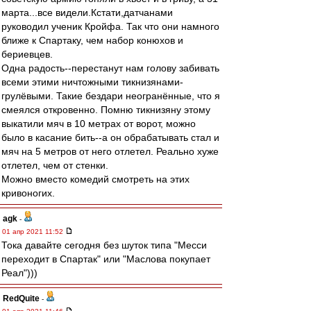
марта...все видели.Кстати,датчанами
руководил ученик Кройфа. Так что они намного
ближе к Спартаку, чем набор конюхов и
бериевцев.
Одна радость--перестанут нам голову забивать
всеми этими ничтожными тикнизянами-
грулёвыми. Такие бездари неогранённые, что я
смеялся откровенно. Помню тикнизяну этому
выкатили мяч в 10 метрах от ворот, можно
было в касание бить--а он обрабатывать стал и
мяч на 5 метров от него отлетел. Реально хуже
отлетел, чем от стенки.
Можно вместо комедий смотреть на этих
кривоногих.
agk
-
01 апр 2021 11:52
Тока давайте сегодня без шуток типа "Месси
переходит в Спартак" или "Маслова покупает
Реал")))
RedQuite
-