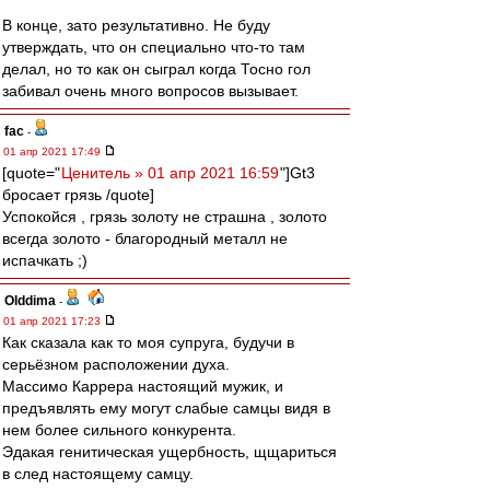
В конце, зато результативно. Не буду
утверждать, что он специально что-то там
делал, но то как он сыграл когда Тосно гол
забивал очень много вопросов вызывает.
fac
-
01 апр 2021 17:49
[quote="
Ценитель » 01 апр 2021 16:59
"]Gt3
бросает грязь /quote]
Успокойся , грязь золоту не страшна , золото
всегда золото - благородный металл не
испачкать ;)
Olddima
-
01 апр 2021 17:23
Как сказала как то моя супруга, будучи в
серьёзном расположении духа.
Массимо Каррера настоящий мужик, и
предъявлять ему могут слабые самцы видя в
нем более сильного конкурента.
Эдакая генитическая ущербность, щщариться
в след настоящему самцу.