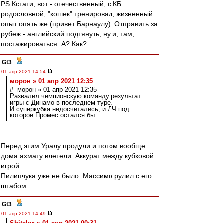
PS Кстати, вот - отечественный, с КБ
родословной, "кошек" тренировал, жизненный
опыт опять же (привет Барнаулу)..Отправить за
рубеж - английский подтянуть, ну и, там,
постажироваться..А? Как?
Gt3
-
01 апр 2021 14:54
морон » 01 апр 2021 12:35
# морон » 01 апр 2021 12:35
Развалил чемпионскую команду результат
игры с Динамо в последнем туре.
И суперкубка недосчитались, и ЛЧ под
которое Промес остался бы
Перед этим Уралу продули и потом вообще
дома ахмату влетели. Аккурат между кубковой
игрой..
Пилипчука уже не было. Массимо рулил с его
штабом.
Gt3
-
01 апр 2021 14:49
Shitalex » 01 апр 2021 00:31