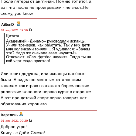
После пятёры от англичан. Помню тот итог, а
вот, что после не проигрывали - не знал..Не
слежу, you know
AiltonD
-
01 апр 2021 09:56
Цитата
Академией «Динамо» руководили испанцы.
Учили тренеров, как работать. Так у них дети
мяч коленками гоняли... Я удивился: «Зачем
это? Надо же сначала азам научить!»
Отвечают: «Сам футбол научит». Тогда ты на
кой черт сюда приехал!
Или гонит дедушка, или испанцы палёные
были. Я видел по местным каталонским
каналам как играют салажата барселонские...
рпловские жопоноги нервно курят в сторонке.
А вот про детский спорт верно говорит, нет
образования хорошего.
Карелин
-
01 апр 2021 09:29
Доброе утро!
Книгу - с Днём Смеха!