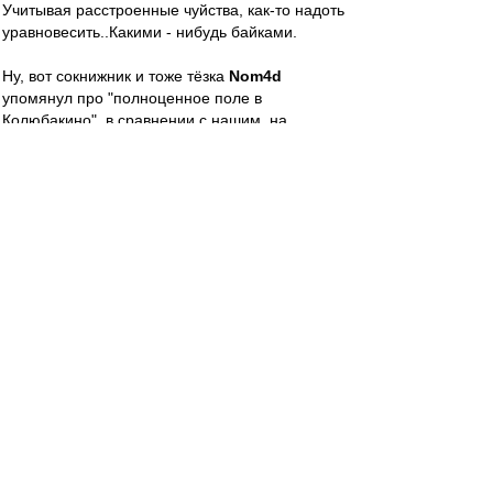
Учитывая расстроенные чуйства, как-то надоть
уравновесить..Какими - нибудь байками.
Ну, вот сокнижник и тоже тёзка
Nom4d
упомянул про "полноценное поле в
Колюбакино", в сравнении с нашим, на
Силикатном. В Колюбакине же знаменитый
игольный завод, а значит, промгруппа, и
потому там не был, не знаю..
А вот про выезд в пос. Раисино, где не менее
знаменитая меховая фабрика, или там, в пос.
Брикет, могу вкратце..Да, в последнем дело
было, вроде..
Приезжаем, значицца, становим за воротами
"пазик", переодеваемся, идем травку
пощупать..Всё, как наши на "Открытии", когда
"За кадром", гы.. Ёперный театр: поле, мало
того, что неполное, оно ещё немного ромбом.
А по диагонали, от флажка до флажка,
тропинка уже протоптана. Уверенная такая, до
земли. Если б тогда дроны были, то почти ромб
с полосой, только зелёный, ага..Трава скошена