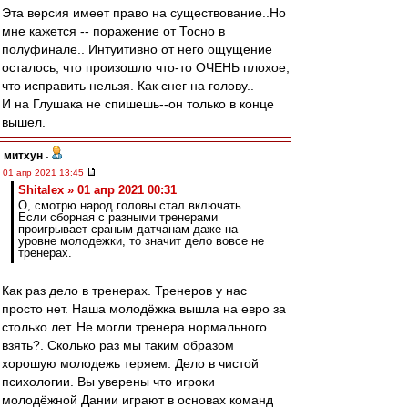
Эта версия имеет право на существование..Но
мне кажется -- поражение от Тосно в
полуфинале.. Интуитивно от него ощущение
осталось, что произошло что-то ОЧЕНЬ плохое,
что исправить нельзя. Как снег на голову..
И на Глушака не спишешь--он только в конце
вышел.
митхун
-
01 апр 2021 13:45
Shitalex » 01 апр 2021 00:31
О, смотрю народ головы стал включать.
Если сборная с разными тренерами
проигрывает сраным датчанам даже на
уровне молодежки, то значит дело вовсе не
тренерах.
Как раз дело в тренерах. Тренеров у нас
просто нет. Наша молодёжка вышла на евро за
столько лет. Не могли тренера нормального
взять?. Сколько раз мы таким образом
хорошую молодежь теряем. Дело в чистой
психологии. Вы уверены что игроки
молодёжной Дании играют в основах команд