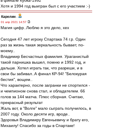
в финале Кубка-1992
Хотя и 1994 год выигран был с его участием :-)
Карелин
-
01 апр 2021 14:57
Магия цифр..Люблю я это дело, хех
Сегодня 47 лет игроку Спартака 74 г.р. Один
раз за жизнь такая зеркальность бывает, по-
моему..
Владимир Бесчастных фамилия. Ураганистый
такой парнишка вышел, помню и 1992 год, и
дальше. Хотел играть так, что разреши, и в
свои бы забивал..А финал КР-94! "Белокурая
бестия", вощем..
Что характерно, после загранки не спортился -
и чемпионом снова стал, и обладателем. 66
голов за 144 матча. Плюс сборная. Считаю,
прекрасный результат
Жаль вот, в "Волге" мало сыграть получилось, в
2007 году. Около десяти игр, вроде..
Здоровья Владимиру Евгеньевичу и брату его,
Михаилу! Спасибо за годы в Спартаке!