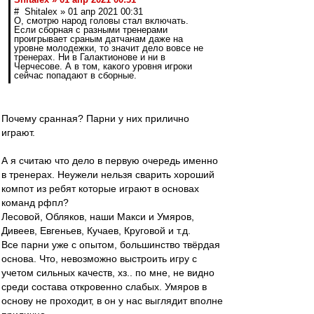
# Shitalex » 01 апр 2021 00:31
О, смотрю народ головы стал включать.
Если сборная с разными тренерами
проигрывает сраным датчанам даже на
уровне молодежки, то значит дело вовсе не
тренерах. Ни в Галактионове и ни в
Черчесове. А в том, какого уровня игроки
сейчас попадают в сборные.
Почему сранная? Парни у них прилично
играют.
А я считаю что дело в первую очередь именно
в тренерах. Неужели нельзя сварить хороший
компот из ребят которые играют в основах
команд рфпл?
Лесовой, Обляков, наши Макси и Умяров,
Дивеев, Евгеньев, Кучаев, Круговой и т.д.
Все парни уже с опытом, большинство твёрдая
основа. Что, невозможно выстроить игру с
учетом сильных качеств, хз.. по мне, не видно
среди состава откровенно слабых. Умяров в
основу не проходит, в он у нас выглядит вполне