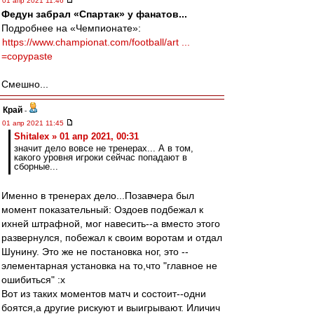
01 апр 2021 11:46
Федун забрал «Спартак» у фанатов...
Подробнее на «Чемпионате»:
https://www.championat.com/football/art ...
=copypaste
Смешно...
Край
-
01 апр 2021 11:45
Shitalex » 01 апр 2021, 00:31
значит дело вовсе не тренерах... А в том,
какого уровня игроки сейчас попадают в
сборные...
Именно в тренерах дело...Позавчера был
момент показательный: Оздоев подбежал к
ихней штрафной, мог навесить--а вместо этого
развернулся, побежал к своим воротам и отдал
Шунину. Это же не постановка ног, это --
элементарная установка на то,что "главное не
ошибиться" :x
Вот из таких моментов матч и состоит--одни
боятся,а другие рискуют и выигрывают. Иличич