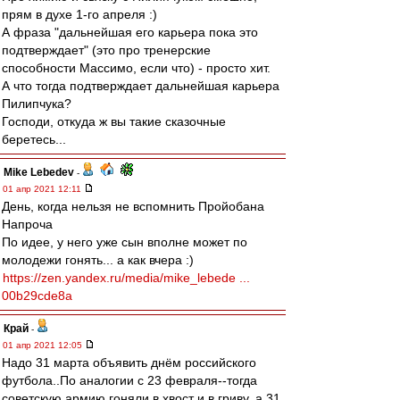
прям в духе 1-го апреля :)
А фраза "дальнейшая его карьера пока это
подтверждает" (это про тренерские
способности Массимо, если что) - просто хит.
А что тогда подтверждает дальнейшая карьера
Пилипчука?
Господи, откуда ж вы такие сказочные
беретесь...
Mike Lebedev
-
01 апр 2021 12:11
День, когда нельзя не вспомнить Пройобана
Напроча
По идее, у него уже сын вполне может по
молодежи гонять... а как вчера :)
https://zen.yandex.ru/media/mike_lebede ...
00b29cde8a
Край
-
01 апр 2021 12:05
Надо 31 марта объявить днём российского
футбола..По аналогии с 23 февраля--тогда
советскую армию гоняли в хвост и в гриву, а 31