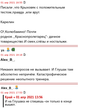
01 апр 2021 18:55
Писали ,что Крыховяк с положительным
тестом,правда ,или врут.
Карелин
О!,Колюбакино! Почти
родное.,,Краснопролетарец"- дачное
товарищество.И смех,слёзы и ностальжи.
ys
-
01 апр 2021 18:18
Alex_B_
,
Никаких вопросов не вызывает. И Глушак там
абсолютно непричём. Катастрофическое
решение неопытного тренера.
Alex_B_
-
01 апр 2021 17:53
Край » 01 апр 2021 13:56
И на Глушака не спишешь--он только в конце
вышел.