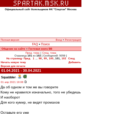
Официальный сайт болельщиков ФК "Спартак" Москва
Полная версия
Вход
•
Регистрация
FAQ
•
Поиск
Общение на сайте
Гостевая книга ВВ
»
Пред. тема
|
След. тема
Страница
101
из
102
[ Сообщений: 5059 ]
На страницу
Пред.
1
...
98
,
99
,
100
,
101
,
102
След.
Начать новую тему
Добавить
Версия для печати
01.04.2021 - 30.04.2021
Squabbler
-
01 апр 2021 19:08
Да об одном и том же вы говорите
Кому не нравился изначально, того не убедишь
И наоборот
Для кого кумир, не видят промахов
Оставьте его уже