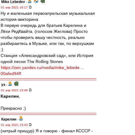
Mike Lebedev
-
01 апр 2021 16:17
Ну и маленькая первоапрельская музыкальная
история-викторина
В первую очередь для братьев Карелина и
Лёхи РедКвайта. (голосом Жеглова) Просто
чтобы проверить вашу честность, реально
разбираетесь в Музыке, или так, по верхушкам
;)
Станция «Александровский сад», или История
одной песни The Rolling Stones
https://zen.yandex.ru/media/mike_lebede ...
00afed94ff
ys
-
01 апр 2021 15:48
Карелин
,
Прекрасно ;)
Карелин
-
01 апр 2021 15:43
(хитрый прищур) Я и говорю - финал КСССР -