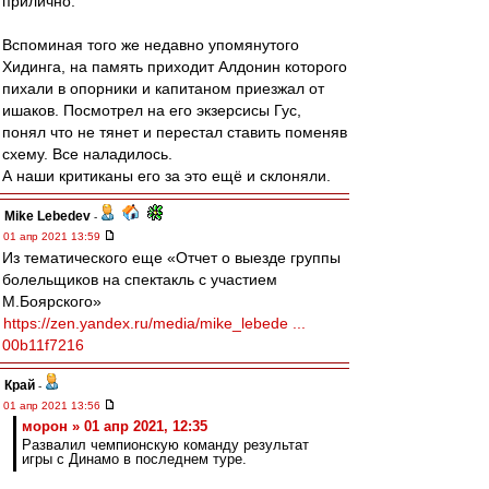
прилично.
Вспоминая того же недавно упомянутого
Хидинга, на память приходит Алдонин которого
пихали в опорники и капитаном приезжал от
ишаков. Посмотрел на его экзерсисы Гус,
понял что не тянет и перестал ставить поменяв
схему. Все наладилось.
А наши критиканы его за это ещё и склоняли.
Mike Lebedev
-
01 апр 2021 13:59
Из тематического еще «Отчет о выезде группы
болельщиков на спектакль с участием
М.Боярского»
https://zen.yandex.ru/media/mike_lebede ...
00b11f7216
Край
-
01 апр 2021 13:56
морон » 01 апр 2021, 12:35
Развалил чемпионскую команду результат
игры с Динамо в последнем туре.