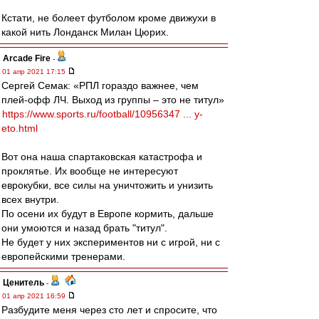
Кстати, не болеет футболом кроме движухи в
какой нить Лонданск Милан Цюрих.
Arcade Fire
-
01 апр 2021 17:15
Сергей Семак: «РПЛ гораздо важнее, чем
плей-офф ЛЧ. Выход из группы – это не титул»
https://www.sports.ru/football/10956347 ... y-
eto.html
Вот она наша спартаковская катастрофа и
проклятье. Их вообще не интересуют
еврокубки, все силы на уничтожить и унизить
всех внутри.
По осени их будут в Европе кормить, дальше
они умоются и назад брать "титул".
Не будет у них экспериментов ни с игрой, ни с
европейскими тренерами.
Ценитель
-
01 апр 2021 16:59
Разбудите меня через сто лет и спросите, что