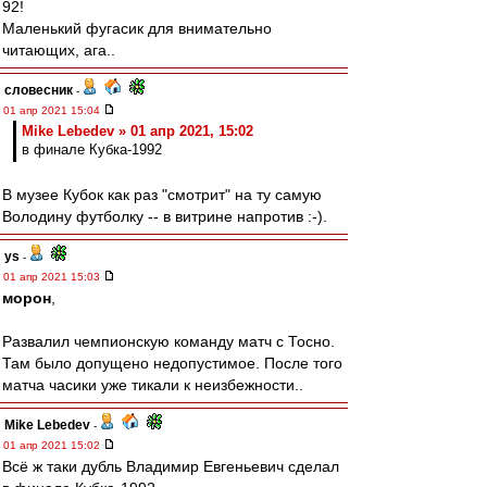
92!
Маленький фугасик для внимательно
читающих, ага..
словесник
-
01 апр 2021 15:04
Mike Lebedev » 01 апр 2021, 15:02
в финале Кубка-1992
В музее Кубок как раз "смотрит" на ту самую
Володину футболку -- в витрине напротив :-).
ys
-
01 апр 2021 15:03
морон
,
Развалил чемпионскую команду матч с Тосно.
Там было допущено недопустимое. После того
матча часики уже тикали к неизбежности..
Mike Lebedev
-
01 апр 2021 15:02
Всё ж таки дубль Владимир Евгеньевич сделал