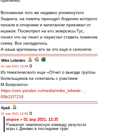
прилично.
Вспоминая того же недавно упомянутого
Хидинга, на память приходит Алдонин которого
пихали в опорники и капитаном приезжал от
ишаков. Посмотрел на его экзерсисы Гус,
понял что не тянет и перестал ставить поменяв
схему. Все наладилось.
А наши критиканы его за это ещё и склоняли.
Mike Lebedev
-
01 апр 2021 13:59
Из тематического еще «Отчет о выезде группы
болельщиков на спектакль с участием
М.Боярского»
https://zen.yandex.ru/media/mike_lebede ...
00b11f7216
Край
-
01 апр 2021 13:56
морон » 01 апр 2021, 12:35
Развалил чемпионскую команду результат
игры с Динамо в последнем туре.