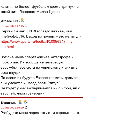
Кстати, не болеет футболом кроме движухи в
какой нить Лонданск Милан Цюрих.
Arcade Fire
-
01 апр 2021 17:15
Сергей Семак: «РПЛ гораздо важнее, чем
плей-офф ЛЧ. Выход из группы – это не титул»
https://www.sports.ru/football/10956347 ... y-
eto.html
Вот она наша спартаковская катастрофа и
проклятье. Их вообще не интересуют
еврокубки, все силы на уничтожить и унизить
всех внутри.
По осени их будут в Европе кормить, дальше
они умоются и назад брать "титул".
Не будет у них экспериментов ни с игрой, ни с
европейскими тренерами.
Ценитель
-
01 апр 2021 16:59
Разбудите меня через сто лет и спросите, что