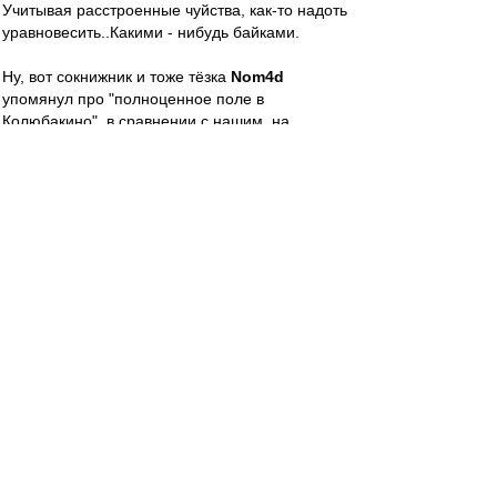
Учитывая расстроенные чуйства, как-то надоть
уравновесить..Какими - нибудь байками.
Ну, вот сокнижник и тоже тёзка
Nom4d
упомянул про "полноценное поле в
Колюбакино", в сравнении с нашим, на
Силикатном. В Колюбакине же знаменитый
игольный завод, а значит, промгруппа, и
потому там не был, не знаю..
А вот про выезд в пос. Раисино, где не менее
знаменитая меховая фабрика, или там, в пос.
Брикет, могу вкратце..Да, в последнем дело
было, вроде..
Приезжаем, значицца, становим за воротами
"пазик", переодеваемся, идем травку
пощупать..Всё, как наши на "Открытии", когда
"За кадром", гы.. Ёперный театр: поле, мало
того, что неполное, оно ещё немного ромбом.
А по диагонали, от флажка до флажка,
тропинка уже протоптана. Уверенная такая, до
земли. Если б тогда дроны были, то почти ромб
с полосой, только зелёный, ага..Трава скошена