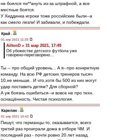
не боялся пи**ануть из-за штрафной, а все
местные боятся.
У Хиддинка игроки тоже российские были--а
как смело лезли! И забивали, и побеждали.
Край
-
01 апр 2021 11:35
AiltonD » 31 мар 2021, 17:49
Об убожестве детского футбола уже
говорено-переговорено...
Ты -- про общий уровень... А я--про конкретную
команду. На всю РФ детских тренеров тысяч
10,не меньше...И что,хотя бы 500 из них могут
удар поставить детям? Для сборной?
А уж боязнь ошибиться--и вовсе не про техн.
оснащённость..Чистая психология.
Карелин
-
01 апр 2021 10:42
Пишут, что германцы-то, оказывается, всего
третий раз проиграли дома в отборе ЧМ. И
последний раз - почти ровно 20 лет назад.