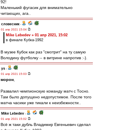
92!
Маленький фугасик для внимательно
читающих, ага..
словесник
-
01 апр 2021 15:04
Mike Lebedev » 01 апр 2021, 15:02
в финале Кубка-1992
В музее Кубок как раз "смотрит" на ту самую
Володину футболку -- в витрине напротив :-).
ys
-
01 апр 2021 15:03
морон
,
Развалил чемпионскую команду матч с Тосно.
Там было допущено недопустимое. После того
матча часики уже тикали к неизбежности..
Mike Lebedev
-
01 апр 2021 15:02
Всё ж таки дубль Владимир Евгеньевич сделал