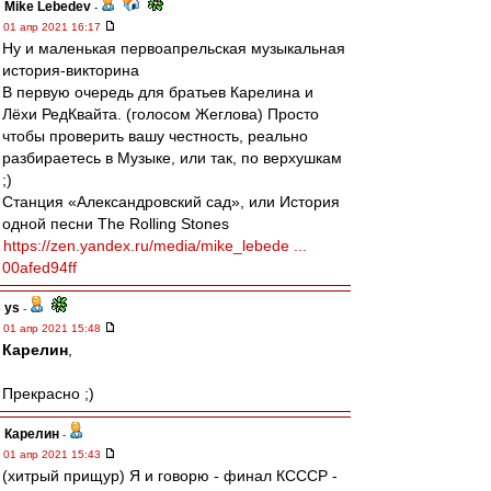
Mike Lebedev
-
01 апр 2021 16:17
Ну и маленькая первоапрельская музыкальная
история-викторина
В первую очередь для братьев Карелина и
Лёхи РедКвайта. (голосом Жеглова) Просто
чтобы проверить вашу честность, реально
разбираетесь в Музыке, или так, по верхушкам
;)
Станция «Александровский сад», или История
одной песни The Rolling Stones
https://zen.yandex.ru/media/mike_lebede ...
00afed94ff
ys
-
01 апр 2021 15:48
Карелин
,
Прекрасно ;)
Карелин
-
01 апр 2021 15:43
(хитрый прищур) Я и говорю - финал КСССР -