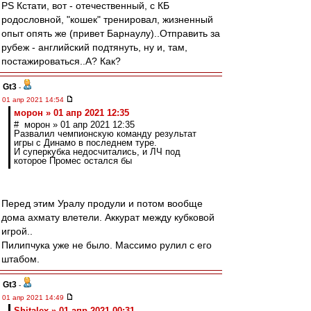
PS Кстати, вот - отечественный, с КБ
родословной, "кошек" тренировал, жизненный
опыт опять же (привет Барнаулу)..Отправить за
рубеж - английский подтянуть, ну и, там,
постажироваться..А? Как?
Gt3
-
01 апр 2021 14:54
морон » 01 апр 2021 12:35
# морон » 01 апр 2021 12:35
Развалил чемпионскую команду результат
игры с Динамо в последнем туре.
И суперкубка недосчитались, и ЛЧ под
которое Промес остался бы
Перед этим Уралу продули и потом вообще
дома ахмату влетели. Аккурат между кубковой
игрой..
Пилипчука уже не было. Массимо рулил с его
штабом.
Gt3
-
01 апр 2021 14:49
Shitalex » 01 апр 2021 00:31