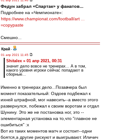
01 апр 2021 11:46
Федун забрал «Спартак» у фанатов...
Подробнее на «Чемпионате»:
https://www.championat.com/football/art ...
=copypaste
Смешно...
Край
-
01 апр 2021 11:45
Shitalex » 01 апр 2021, 00:31
значит дело вовсе не тренерах... А в том,
какого уровня игроки сейчас попадают в
сборные...
Именно в тренерах дело...Позавчера был
момент показательный: Оздоев подбежал к
ихней штрафной, мог навесить--а вместо этого
развернулся, побежал к своим воротам и отдал
Шунину. Это же не постановка ног, это --
элементарная установка на то,что "главное не
ошибиться" :x
Вот из таких моментов матч и состоит--одни
боятся,а другие рискуют и выигрывают. Иличич