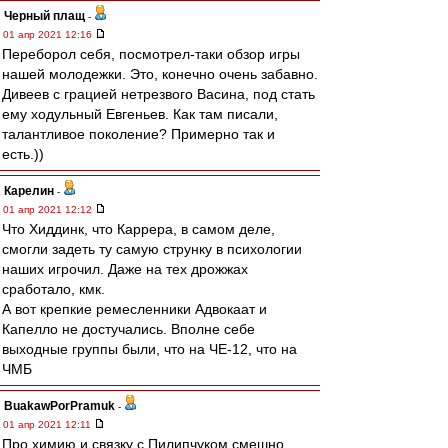
Черный плащ
-
01 апр 2021 12:16
Переборол себя, посмотрел-таки обзор игры
нашей молодежки. Это, конечно очень забавно.
Дивеев с грацией нетрезвого Васина, под стать
ему ходульный Евгеньев. Как там писали,
талантливое поколение? Примерно так и
есть.))
Карелин
-
01 апр 2021 12:12
Что Хиддинк, что Каррера, в самом деле,
смогли задеть ту самую струнку в психологии
наших игрочил. Даже на тех дрожжах
сработало, кмк.
А вот крепкие ремесленники Адвокаат и
Капелло не достучались. Вполне себе
выходные группы были, что на ЧЕ-12, что на
ЧМБ
BuakawPorPramuk
-
01 апр 2021 12:11
Про химию и связку с Пилипчуком смешно,