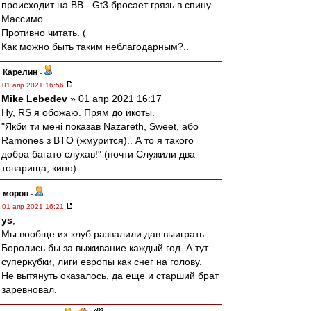
происходит на ВВ - Gt3 бросает грязь в спину
Массимо.
Противно читать. (
Как можно быть таким неблагодарным?..
Карелин
-
01 апр 2021 16:56
Mike Lebedev
» 01 апр 2021 16:17
Ну, RS я обожаю. Прям до икоты.
"Якби ти мені показав Nazareth, Sweet, або
Ramones з BTO (жмурится).. А то я такого
добра багато слухав!" (почти Служили два
товарища, кино)
морон
-
01 апр 2021 16:21
ys
,
Мы вообще их клуб развалили дав выиграть .
Боролись бы за выживание каждый год. А тут
суперкубки, лиги европы как снег на голову.
Не вытянуть оказалось, да еще и старший брат
заревновал.