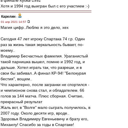
в финале Кубка-1992
Хотя и 1994 год выигран был с его участием :-)
Карелин
-
01 апр 2021 14:57
Магия цифр..Люблю я это дело, хех
Сегодня 47 лет игроку Спартака 74 г.р. Один
раз за жизнь такая зеркальность бывает, по-
моему..
Владимир Бесчастных фамилия. Ураганистый
такой парнишка вышел, помню и 1992 год, и
дальше. Хотел играть так, что разреши, и в
свои бы забивал..А финал КР-94! "Белокурая
бестия", вощем..
Что характерно, после загранки не спортился -
и чемпионом снова стал, и обладателем. 66
голов за 144 матча. Плюс сборная. Считаю,
прекрасный результат
Жаль вот, в "Волге" мало сыграть получилось, в
2007 году. Около десяти игр, вроде..
Здоровья Владимиру Евгеньевичу и брату его,
Михаилу! Спасибо за годы в Спартаке!