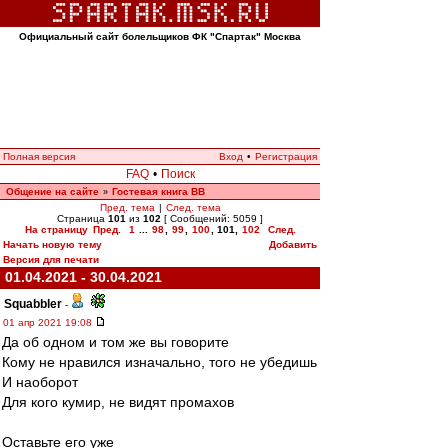
Официальный сайт болельщиков ФК "Спартак" Москва
Полная версия
Вход
•
Регистрация
FAQ
•
Поиск
Общение на сайте
Гостевая книга ВВ
»
Пред. тема
|
След. тема
Страница
101
из
102
[ Сообщений: 5059 ]
На страницу
Пред.
1
...
98
,
99
,
100
,
101
,
102
След.
Начать новую тему
Добавить
Версия для печати
01.04.2021 - 30.04.2021
Squabbler
-
01 апр 2021 19:08
Да об одном и том же вы говорите
Кому не нравился изначально, того не убедишь
И наоборот
Для кого кумир, не видят промахов
Оставьте его уже