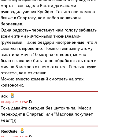
марта...все видели.Кстати,датчанами
руководил ученик Кройфа. Так что они намного
ближе к Спартаку, чем набор конюхов и
бериевцев.
Одна радость--перестанут нам голову забивать
всеми этими ничтожными тикнизянами-
грулёвыми. Такие бездари неогранённые, что я
смеялся откровенно. Помню тикнизяну этому
выкатили мяч в 10 метрах от ворот, можно
было в касание бить--а он обрабатывать стал и
мяч на 5 метров от него отлетел. Реально хуже
отлетел, чем от стенки.
Можно вместо комедий смотреть на этих
кривоногих.
agk
-
01 апр 2021 11:52
Тока давайте сегодня без шуток типа "Месси
переходит в Спартак" или "Маслова покупает
Реал")))
RedQuite
-