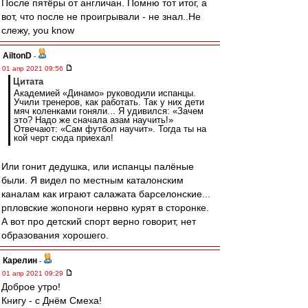
После пятёры от англичан. Помню тот итог, а
вот, что после не проигрывали - не знал..Не
слежу, you know
AiltonD
-
01 апр 2021 09:56
Цитата
Академией «Динамо» руководили испанцы.
Учили тренеров, как работать. Так у них дети
мяч коленками гоняли... Я удивился: «Зачем
это? Надо же сначала азам научить!»
Отвечают: «Сам футбол научит». Тогда ты на
кой черт сюда приехал!
Или гонит дедушка, или испанцы палёные
были. Я видел по местным каталонским
каналам как играют салажата барселонские...
рпловские жопоноги нервно курят в сторонке.
А вот про детский спорт верно говорит, нет
образования хорошего.
Карелин
-
01 апр 2021 09:29
Доброе утро!
Книгу - с Днём Смеха!