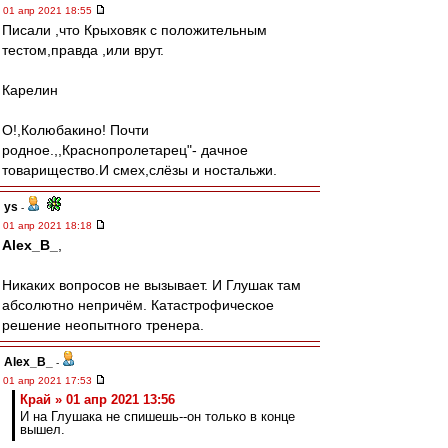
01 апр 2021 18:55
Писали ,что Крыховяк с положительным
тестом,правда ,или врут.
Карелин
О!,Колюбакино! Почти
родное.,,Краснопролетарец"- дачное
товарищество.И смех,слёзы и ностальжи.
ys
-
01 апр 2021 18:18
Alex_B_
,
Никаких вопросов не вызывает. И Глушак там
абсолютно непричём. Катастрофическое
решение неопытного тренера.
Alex_B_
-
01 апр 2021 17:53
Край » 01 апр 2021 13:56
И на Глушака не спишешь--он только в конце
вышел.