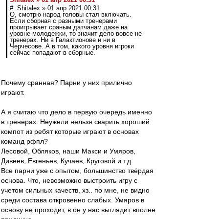
# Shitalex » 01 апр 2021 00:31
О, смотрю народ головы стал включать.
Если сборная с разными тренерами
проигрывает сраным датчанам даже на
уровне молодежки, то значит дело вовсе не
тренерах. Ни в Галактионове и ни в
Черчесове. А в том, какого уровня игроки
сейчас попадают в сборные.
Почему сранная? Парни у них прилично
играют.
А я считаю что дело в первую очередь именно
в тренерах. Неужели нельзя сварить хороший
компот из ребят которые играют в основах
команд рфпл?
Лесовой, Обляков, наши Макси и Умяров,
Дивеев, Евгеньев, Кучаев, Круговой и т.д.
Все парни уже с опытом, большинство твёрдая
основа. Что, невозможно выстроить игру с
учетом сильных качеств, хз.. по мне, не видно
среди состава откровенно слабых. Умяров в
основу не проходит, в он у нас выглядит вполне