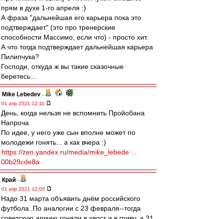
прям в духе 1-го апреля :)
А фраза "дальнейшая его карьера пока это
подтверждает" (это про тренерские
способности Массимо, если что) - просто хит.
А что тогда подтверждает дальнейшая карьера
Пилипчука?
Господи, откуда ж вы такие сказочные
беретесь...
Mike Lebedev
-
01 апр 2021 12:11
День, когда нельзя не вспомнить Пройобана
Напроча
По идее, у него уже сын вполне может по
молодежи гонять... а как вчера :)
https://zen.yandex.ru/media/mike_lebede ...
00b29cde8a
Край
-
01 апр 2021 12:05
Надо 31 марта объявить днём российского
футбола..По аналогии с 23 февраля--тогда
советскую армию гоняли в хвост и в гриву, а 31