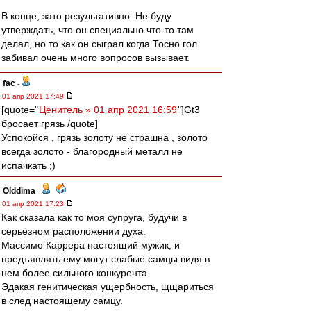
В конце, зато результативно. Не буду
утверждать, что он специально что-то там
делал, но то как он сыграл когда Тосно гол
забивал очень много вопросов вызывает.
fac
-
01 апр 2021 17:49
[quote="
Ценитель » 01 апр 2021 16:59
"]Gt3
бросает грязь /quote]
Успокойся , грязь золоту не страшна , золото
всегда золото - благородный металл не
испачкать ;)
Olddima
-
01 апр 2021 17:23
Как сказала как то моя супруга, будучи в
серьёзном расположении духа.
Массимо Каррера настоящий мужик, и
предъявлять ему могут слабые самцы видя в
нем более сильного конкурента.
Эдакая генитическая ущербность, щщариться
в след настоящему самцу.