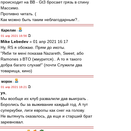
происходит на ВВ - Gt3 бросает грязь в спину
Массимо.
Противно читать. (
Как можно быть таким неблагодарным?..
Карелин
-
01 апр 2021 16:56
Mike Lebedev
» 01 апр 2021 16:17
Ну, RS я обожаю. Прям до икоты.
"Якби ти мені показав Nazareth, Sweet, або
Ramones з BTO (жмурится).. А то я такого
добра багато слухав!" (почти Служили два
товарища, кино)
морон
-
01 апр 2021 16:21
ys
,
Мы вообще их клуб развалили дав выиграть .
Боролись бы за выживание каждый год. А тут
суперкубки, лиги европы как снег на голову.
Не вытянуть оказалось, да еще и старший брат
заревновал.