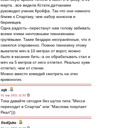
марта...все видели.Кстати,датчанами
руководил ученик Кройфа. Так что они намного
ближе к Спартаку, чем набор конюхов и
бериевцев.
Одна радость--перестанут нам голову забивать
всеми этими ничтожными тикнизянами-
грулёвыми. Такие бездари неогранённые, что я
смеялся откровенно. Помню тикнизяну этому
выкатили мяч в 10 метрах от ворот, можно
было в касание бить--а он обрабатывать стал и
мяч на 5 метров от него отлетел. Реально хуже
отлетел, чем от стенки.
Можно вместо комедий смотреть на этих
кривоногих.
agk
-
01 апр 2021 11:52
Тока давайте сегодня без шуток типа "Месси
переходит в Спартак" или "Маслова покупает
Реал")))
RedQuite
-