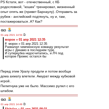
PS Кстати, вот - отечественный, с КБ
родословной, "кошек" тренировал, жизненный
опыт опять же (привет Барнаулу)..Отправить за
рубеж - английский подтянуть, ну и, там,
постажироваться..А? Как?
Gt3
-
01 апр 2021 14:54
морон » 01 апр 2021 12:35
# морон » 01 апр 2021 12:35
Развалил чемпионскую команду результат
игры с Динамо в последнем туре.
И суперкубка недосчитались, и ЛЧ под
которое Промес остался бы
Перед этим Уралу продули и потом вообще
дома ахмату влетели. Аккурат между кубковой
игрой..
Пилипчука уже не было. Массимо рулил с его
штабом.
Gt3
-
01 апр 2021 14:49
Shitalex » 01 апр 2021 00:31