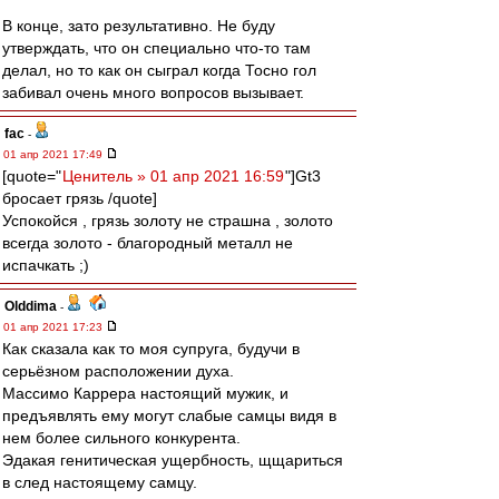
В конце, зато результативно. Не буду
утверждать, что он специально что-то там
делал, но то как он сыграл когда Тосно гол
забивал очень много вопросов вызывает.
fac
-
01 апр 2021 17:49
[quote="
Ценитель » 01 апр 2021 16:59
"]Gt3
бросает грязь /quote]
Успокойся , грязь золоту не страшна , золото
всегда золото - благородный металл не
испачкать ;)
Olddima
-
01 апр 2021 17:23
Как сказала как то моя супруга, будучи в
серьёзном расположении духа.
Массимо Каррера настоящий мужик, и
предъявлять ему могут слабые самцы видя в
нем более сильного конкурента.
Эдакая генитическая ущербность, щщариться
в след настоящему самцу.