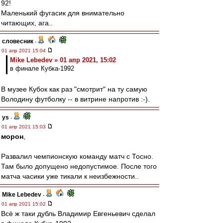
92!
Маленький фугасик для внимательно
читающих, ага..
словесник
-
01 апр 2021 15:04
Mike Lebedev » 01 апр 2021, 15:02
в финале Кубка-1992
В музее Кубок как раз "смотрит" на ту самую
Володину футболку -- в витрине напротив :-).
ys
-
01 апр 2021 15:03
морон
,
Развалил чемпионскую команду матч с Тосно.
Там было допущено недопустимое. После того
матча часики уже тикали к неизбежности..
Mike Lebedev
-
01 апр 2021 15:02
Всё ж таки дубль Владимир Евгеньевич сделал