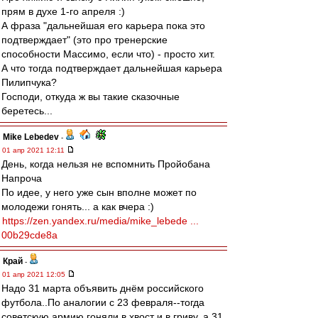
прям в духе 1-го апреля :)
А фраза "дальнейшая его карьера пока это
подтверждает" (это про тренерские
способности Массимо, если что) - просто хит.
А что тогда подтверждает дальнейшая карьера
Пилипчука?
Господи, откуда ж вы такие сказочные
беретесь...
Mike Lebedev
-
01 апр 2021 12:11
День, когда нельзя не вспомнить Пройобана
Напроча
По идее, у него уже сын вполне может по
молодежи гонять... а как вчера :)
https://zen.yandex.ru/media/mike_lebede ...
00b29cde8a
Край
-
01 апр 2021 12:05
Надо 31 марта объявить днём российского
футбола..По аналогии с 23 февраля--тогда
советскую армию гоняли в хвост и в гриву, а 31