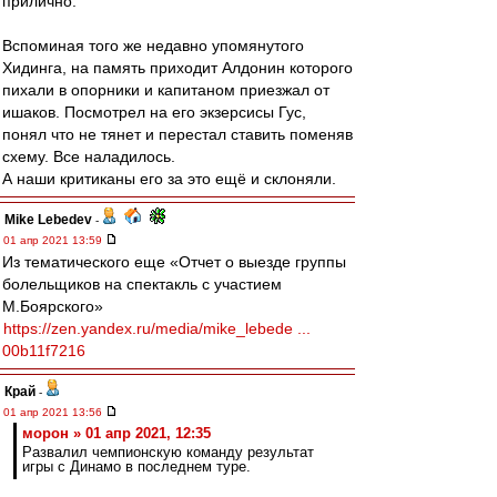
прилично.
Вспоминая того же недавно упомянутого
Хидинга, на память приходит Алдонин которого
пихали в опорники и капитаном приезжал от
ишаков. Посмотрел на его экзерсисы Гус,
понял что не тянет и перестал ставить поменяв
схему. Все наладилось.
А наши критиканы его за это ещё и склоняли.
Mike Lebedev
-
01 апр 2021 13:59
Из тематического еще «Отчет о выезде группы
болельщиков на спектакль с участием
М.Боярского»
https://zen.yandex.ru/media/mike_lebede ...
00b11f7216
Край
-
01 апр 2021 13:56
морон » 01 апр 2021, 12:35
Развалил чемпионскую команду результат
игры с Динамо в последнем туре.