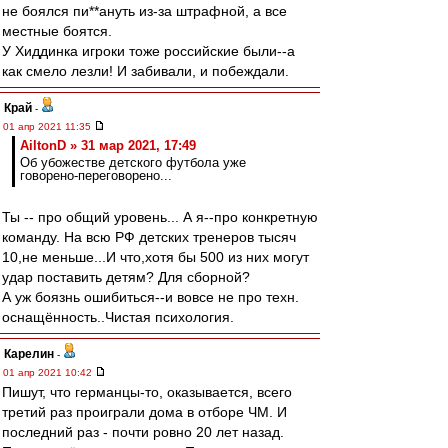
не боялся пи**ануть из-за штрафной, а все
местные боятся.
У Хиддинка игроки тоже российские были--а
как смело лезли! И забивали, и побеждали.
Край
-
01 апр 2021 11:35
AiltonD » 31 мар 2021, 17:49
Об убожестве детского футбола уже
говорено-переговорено...
Ты -- про общий уровень... А я--про конкретную
команду. На всю РФ детских тренеров тысяч
10,не меньше...И что,хотя бы 500 из них могут
удар поставить детям? Для сборной?
А уж боязнь ошибиться--и вовсе не про техн.
оснащённость..Чистая психология.
Карелин
-
01 апр 2021 10:42
Пишут, что германцы-то, оказывается, всего
третий раз проиграли дома в отборе ЧМ. И
последний раз - почти ровно 20 лет назад.