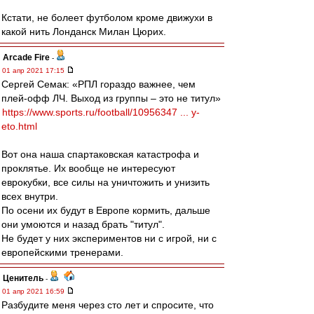
Кстати, не болеет футболом кроме движухи в
какой нить Лонданск Милан Цюрих.
Arcade Fire
-
01 апр 2021 17:15
Сергей Семак: «РПЛ гораздо важнее, чем
плей-офф ЛЧ. Выход из группы – это не титул»
https://www.sports.ru/football/10956347 ... y-
eto.html
Вот она наша спартаковская катастрофа и
проклятье. Их вообще не интересуют
еврокубки, все силы на уничтожить и унизить
всех внутри.
По осени их будут в Европе кормить, дальше
они умоются и назад брать "титул".
Не будет у них экспериментов ни с игрой, ни с
европейскими тренерами.
Ценитель
-
01 апр 2021 16:59
Разбудите меня через сто лет и спросите, что