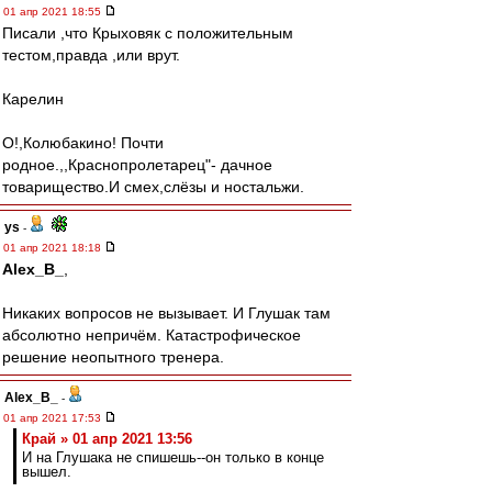
01 апр 2021 18:55
Писали ,что Крыховяк с положительным
тестом,правда ,или врут.
Карелин
О!,Колюбакино! Почти
родное.,,Краснопролетарец"- дачное
товарищество.И смех,слёзы и ностальжи.
ys
-
01 апр 2021 18:18
Alex_B_
,
Никаких вопросов не вызывает. И Глушак там
абсолютно непричём. Катастрофическое
решение неопытного тренера.
Alex_B_
-
01 апр 2021 17:53
Край » 01 апр 2021 13:56
И на Глушака не спишешь--он только в конце
вышел.