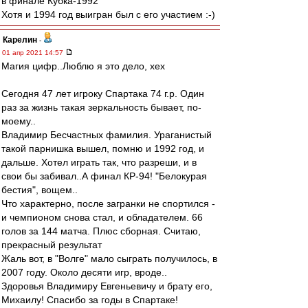
в финале Кубка-1992
Хотя и 1994 год выигран был с его участием :-)
Карелин
-
01 апр 2021 14:57
Магия цифр..Люблю я это дело, хех
Сегодня 47 лет игроку Спартака 74 г.р. Один
раз за жизнь такая зеркальность бывает, по-
моему..
Владимир Бесчастных фамилия. Ураганистый
такой парнишка вышел, помню и 1992 год, и
дальше. Хотел играть так, что разреши, и в
свои бы забивал..А финал КР-94! "Белокурая
бестия", вощем..
Что характерно, после загранки не спортился -
и чемпионом снова стал, и обладателем. 66
голов за 144 матча. Плюс сборная. Считаю,
прекрасный результат
Жаль вот, в "Волге" мало сыграть получилось, в
2007 году. Около десяти игр, вроде..
Здоровья Владимиру Евгеньевичу и брату его,
Михаилу! Спасибо за годы в Спартаке!