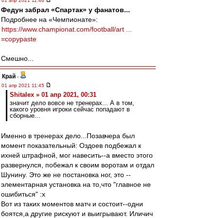
01 апр 2021 11:46
Федун забрал «Спартак» у фанатов...
Подробнее на «Чемпионате»:
https://www.championat.com/football/art ...
=copypaste
Смешно...
Край
-
01 апр 2021 11:45
Shitalex » 01 апр 2021, 00:31
значит дело вовсе не тренерах... А в том,
какого уровня игроки сейчас попадают в
сборные...
Именно в тренерах дело...Позавчера был
момент показательный: Оздоев подбежал к
ихней штрафной, мог навесить--а вместо этого
развернулся, побежал к своим воротам и отдал
Шунину. Это же не постановка ног, это --
элементарная установка на то,что "главное не
ошибиться" :x
Вот из таких моментов матч и состоит--одни
боятся,а другие рискуют и выигрывают. Иличич