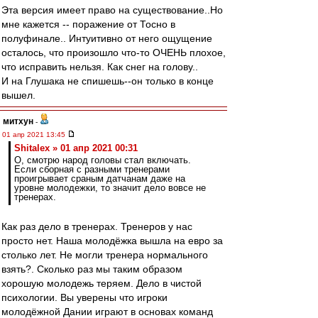
Эта версия имеет право на существование..Но
мне кажется -- поражение от Тосно в
полуфинале.. Интуитивно от него ощущение
осталось, что произошло что-то ОЧЕНЬ плохое,
что исправить нельзя. Как снег на голову..
И на Глушака не спишешь--он только в конце
вышел.
митхун
-
01 апр 2021 13:45
Shitalex » 01 апр 2021 00:31
О, смотрю народ головы стал включать.
Если сборная с разными тренерами
проигрывает сраным датчанам даже на
уровне молодежки, то значит дело вовсе не
тренерах.
Как раз дело в тренерах. Тренеров у нас
просто нет. Наша молодёжка вышла на евро за
столько лет. Не могли тренера нормального
взять?. Сколько раз мы таким образом
хорошую молодежь теряем. Дело в чистой
психологии. Вы уверены что игроки
молодёжной Дании играют в основах команд