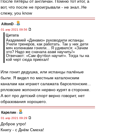
После пятёры от англичан. Помню тот итог, а
вот, что после не проигрывали - не знал..Не
слежу, you know
AiltonD
-
01 апр 2021 09:56
Цитата
Академией «Динамо» руководили испанцы.
Учили тренеров, как работать. Так у них дети
мяч коленками гоняли... Я удивился: «Зачем
это? Надо же сначала азам научить!»
Отвечают: «Сам футбол научит». Тогда ты на
кой черт сюда приехал!
Или гонит дедушка, или испанцы палёные
были. Я видел по местным каталонским
каналам как играют салажата барселонские...
рпловские жопоноги нервно курят в сторонке.
А вот про детский спорт верно говорит, нет
образования хорошего.
Карелин
-
01 апр 2021 09:29
Доброе утро!
Книгу - с Днём Смеха!