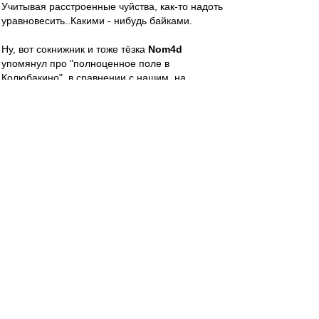
Учитывая расстроенные чуйства, как-то надоть
уравновесить..Какими - нибудь байками.
Ну, вот сокнижник и тоже тёзка
Nom4d
упомянул про "полноценное поле в
Колюбакино", в сравнении с нашим, на
Силикатном. В Колюбакине же знаменитый
игольный завод, а значит, промгруппа, и
потому там не был, не знаю..
А вот про выезд в пос. Раисино, где не менее
знаменитая меховая фабрика, или там, в пос.
Брикет, могу вкратце..Да, в последнем дело
было, вроде..
Приезжаем, значицца, становим за воротами
"пазик", переодеваемся, идем травку
пощупать..Всё, как наши на "Открытии", когда
"За кадром", гы.. Ёперный театр: поле, мало
того, что неполное, оно ещё немного ромбом.
А по диагонали, от флажка до флажка,
тропинка уже протоптана. Уверенная такая, до
земли. Если б тогда дроны были, то почти ромб
с полосой, только зелёный, ага..Трава скошена