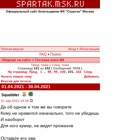
Официальный сайт болельщиков ФК "Спартак" Москва
Полная версия
Вход
•
Регистрация
FAQ
•
Поиск
Общение на сайте
Гостевая книга ВВ
»
Пред. тема
|
След. тема
Страница
101
из
102
[ Сообщений: 5059 ]
На страницу
Пред.
1
...
98
,
99
,
100
,
101
,
102
След.
Начать новую тему
Добавить
Версия для печати
01.04.2021 - 30.04.2021
Squabbler
-
01 апр 2021 19:08
Да об одном и том же вы говорите
Кому не нравился изначально, того не убедишь
И наоборот
Для кого кумир, не видят промахов
Оставьте его уже