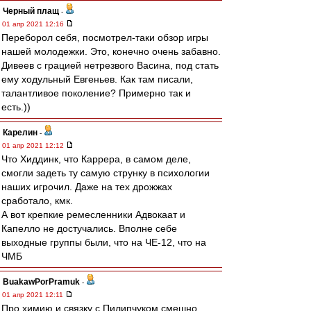
Черный плащ
-
01 апр 2021 12:16
Переборол себя, посмотрел-таки обзор игры
нашей молодежки. Это, конечно очень забавно.
Дивеев с грацией нетрезвого Васина, под стать
ему ходульный Евгеньев. Как там писали,
талантливое поколение? Примерно так и
есть.))
Карелин
-
01 апр 2021 12:12
Что Хиддинк, что Каррера, в самом деле,
смогли задеть ту самую струнку в психологии
наших игрочил. Даже на тех дрожжах
сработало, кмк.
А вот крепкие ремесленники Адвокаат и
Капелло не достучались. Вполне себе
выходные группы были, что на ЧЕ-12, что на
ЧМБ
BuakawPorPramuk
-
01 апр 2021 12:11
Про химию и связку с Пилипчуком смешно,