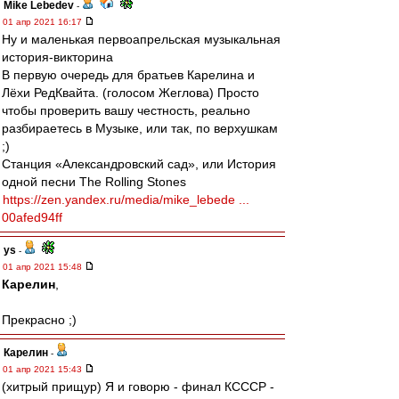
Mike Lebedev
-
01 апр 2021 16:17
Ну и маленькая первоапрельская музыкальная
история-викторина
В первую очередь для братьев Карелина и
Лёхи РедКвайта. (голосом Жеглова) Просто
чтобы проверить вашу честность, реально
разбираетесь в Музыке, или так, по верхушкам
;)
Станция «Александровский сад», или История
одной песни The Rolling Stones
https://zen.yandex.ru/media/mike_lebede ...
00afed94ff
ys
-
01 апр 2021 15:48
Карелин
,
Прекрасно ;)
Карелин
-
01 апр 2021 15:43
(хитрый прищур) Я и говорю - финал КСССР -