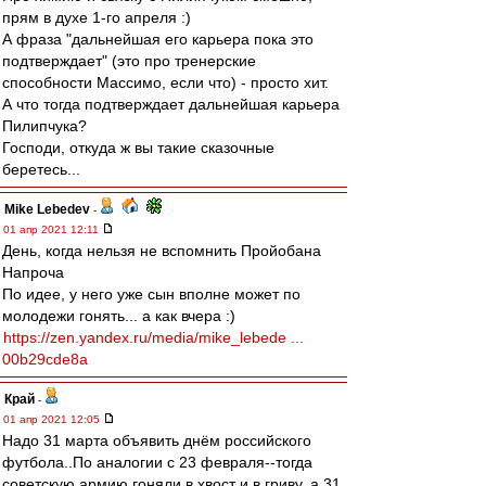
прям в духе 1-го апреля :)
А фраза "дальнейшая его карьера пока это
подтверждает" (это про тренерские
способности Массимо, если что) - просто хит.
А что тогда подтверждает дальнейшая карьера
Пилипчука?
Господи, откуда ж вы такие сказочные
беретесь...
Mike Lebedev
-
01 апр 2021 12:11
День, когда нельзя не вспомнить Пройобана
Напроча
По идее, у него уже сын вполне может по
молодежи гонять... а как вчера :)
https://zen.yandex.ru/media/mike_lebede ...
00b29cde8a
Край
-
01 апр 2021 12:05
Надо 31 марта объявить днём российского
футбола..По аналогии с 23 февраля--тогда
советскую армию гоняли в хвост и в гриву, а 31