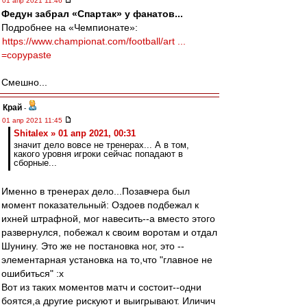
01 апр 2021 11:46
Федун забрал «Спартак» у фанатов...
Подробнее на «Чемпионате»:
https://www.championat.com/football/art ...
=copypaste
Смешно...
Край
-
01 апр 2021 11:45
Shitalex » 01 апр 2021, 00:31
значит дело вовсе не тренерах... А в том,
какого уровня игроки сейчас попадают в
сборные...
Именно в тренерах дело...Позавчера был
момент показательный: Оздоев подбежал к
ихней штрафной, мог навесить--а вместо этого
развернулся, побежал к своим воротам и отдал
Шунину. Это же не постановка ног, это --
элементарная установка на то,что "главное не
ошибиться" :x
Вот из таких моментов матч и состоит--одни
боятся,а другие рискуют и выигрывают. Иличич