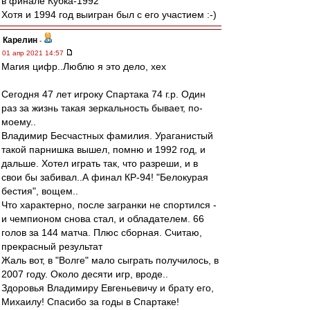
в финале Кубка-1992
Хотя и 1994 год выигран был с его участием :-)
Карелин
-
01 апр 2021 14:57
Магия цифр..Люблю я это дело, хех
Сегодня 47 лет игроку Спартака 74 г.р. Один
раз за жизнь такая зеркальность бывает, по-
моему..
Владимир Бесчастных фамилия. Ураганистый
такой парнишка вышел, помню и 1992 год, и
дальше. Хотел играть так, что разреши, и в
свои бы забивал..А финал КР-94! "Белокурая
бестия", вощем..
Что характерно, после загранки не спортился -
и чемпионом снова стал, и обладателем. 66
голов за 144 матча. Плюс сборная. Считаю,
прекрасный результат
Жаль вот, в "Волге" мало сыграть получилось, в
2007 году. Около десяти игр, вроде..
Здоровья Владимиру Евгеньевичу и брату его,
Михаилу! Спасибо за годы в Спартаке!