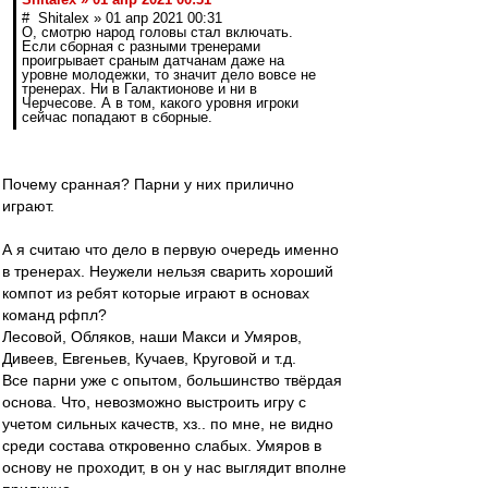
# Shitalex » 01 апр 2021 00:31
О, смотрю народ головы стал включать.
Если сборная с разными тренерами
проигрывает сраным датчанам даже на
уровне молодежки, то значит дело вовсе не
тренерах. Ни в Галактионове и ни в
Черчесове. А в том, какого уровня игроки
сейчас попадают в сборные.
Почему сранная? Парни у них прилично
играют.
А я считаю что дело в первую очередь именно
в тренерах. Неужели нельзя сварить хороший
компот из ребят которые играют в основах
команд рфпл?
Лесовой, Обляков, наши Макси и Умяров,
Дивеев, Евгеньев, Кучаев, Круговой и т.д.
Все парни уже с опытом, большинство твёрдая
основа. Что, невозможно выстроить игру с
учетом сильных качеств, хз.. по мне, не видно
среди состава откровенно слабых. Умяров в
основу не проходит, в он у нас выглядит вполне