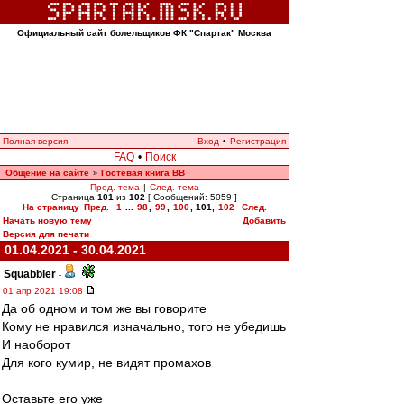
Официальный сайт болельщиков ФК "Спартак" Москва
Полная версия
Вход
•
Регистрация
FAQ
•
Поиск
Общение на сайте
Гостевая книга ВВ
»
Пред. тема
|
След. тема
Страница
101
из
102
[ Сообщений: 5059 ]
На страницу
Пред.
1
...
98
,
99
,
100
,
101
,
102
След.
Начать новую тему
Добавить
Версия для печати
01.04.2021 - 30.04.2021
Squabbler
-
01 апр 2021 19:08
Да об одном и том же вы говорите
Кому не нравился изначально, того не убедишь
И наоборот
Для кого кумир, не видят промахов
Оставьте его уже