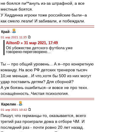
не боялся пи**ануть из-за штрафной, а все
местные боятся.
У Хиддинка игроки тоже российские были--а
как смело лезли! И забивали, и побеждали.
Край
-
01 апр 2021 11:35
AiltonD » 31 мар 2021, 17:49
Об убожестве детского футбола уже
говорено-переговорено...
Ты -- про общий уровень... А я--про конкретную
команду. На всю РФ детских тренеров тысяч
10,не меньше...И что,хотя бы 500 из них могут
удар поставить детям? Для сборной?
А уж боязнь ошибиться--и вовсе не про техн.
оснащённость..Чистая психология.
Карелин
-
01 апр 2021 10:42
Пишут, что германцы-то, оказывается, всего
третий раз проиграли дома в отборе ЧМ. И
последний раз - почти ровно 20 лет назад.