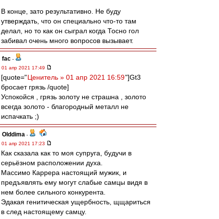
В конце, зато результативно. Не буду
утверждать, что он специально что-то там
делал, но то как он сыграл когда Тосно гол
забивал очень много вопросов вызывает.
fac
-
01 апр 2021 17:49
[quote="
Ценитель » 01 апр 2021 16:59
"]Gt3
бросает грязь /quote]
Успокойся , грязь золоту не страшна , золото
всегда золото - благородный металл не
испачкать ;)
Olddima
-
01 апр 2021 17:23
Как сказала как то моя супруга, будучи в
серьёзном расположении духа.
Массимо Каррера настоящий мужик, и
предъявлять ему могут слабые самцы видя в
нем более сильного конкурента.
Эдакая генитическая ущербность, щщариться
в след настоящему самцу.