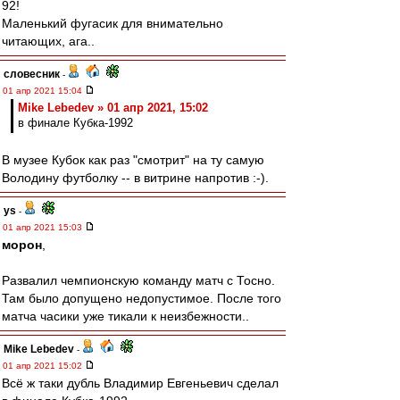
92!
Маленький фугасик для внимательно
читающих, ага..
словесник
-
01 апр 2021 15:04
Mike Lebedev » 01 апр 2021, 15:02
в финале Кубка-1992
В музее Кубок как раз "смотрит" на ту самую
Володину футболку -- в витрине напротив :-).
ys
-
01 апр 2021 15:03
морон
,
Развалил чемпионскую команду матч с Тосно.
Там было допущено недопустимое. После того
матча часики уже тикали к неизбежности..
Mike Lebedev
-
01 апр 2021 15:02
Всё ж таки дубль Владимир Евгеньевич сделал