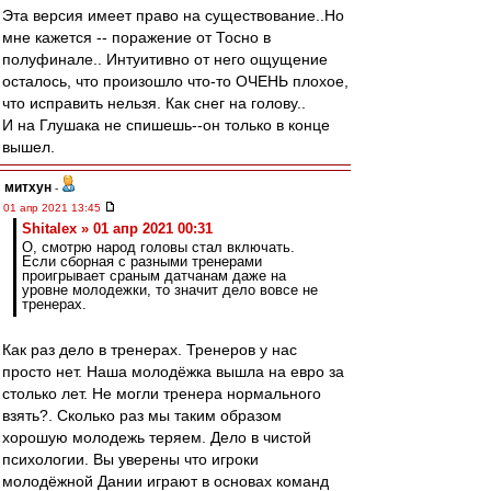
Эта версия имеет право на существование..Но
мне кажется -- поражение от Тосно в
полуфинале.. Интуитивно от него ощущение
осталось, что произошло что-то ОЧЕНЬ плохое,
что исправить нельзя. Как снег на голову..
И на Глушака не спишешь--он только в конце
вышел.
митхун
-
01 апр 2021 13:45
Shitalex » 01 апр 2021 00:31
О, смотрю народ головы стал включать.
Если сборная с разными тренерами
проигрывает сраным датчанам даже на
уровне молодежки, то значит дело вовсе не
тренерах.
Как раз дело в тренерах. Тренеров у нас
просто нет. Наша молодёжка вышла на евро за
столько лет. Не могли тренера нормального
взять?. Сколько раз мы таким образом
хорошую молодежь теряем. Дело в чистой
психологии. Вы уверены что игроки
молодёжной Дании играют в основах команд