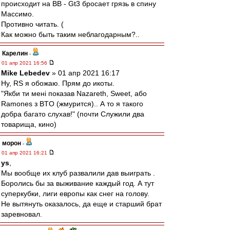
происходит на ВВ - Gt3 бросает грязь в спину
Массимо.
Противно читать. (
Как можно быть таким неблагодарным?..
Карелин
-
01 апр 2021 16:56
Mike Lebedev
» 01 апр 2021 16:17
Ну, RS я обожаю. Прям до икоты.
"Якби ти мені показав Nazareth, Sweet, або
Ramones з BTO (жмурится).. А то я такого
добра багато слухав!" (почти Служили два
товарища, кино)
морон
-
01 апр 2021 16:21
ys
,
Мы вообще их клуб развалили дав выиграть .
Боролись бы за выживание каждый год. А тут
суперкубки, лиги европы как снег на голову.
Не вытянуть оказалось, да еще и старший брат
заревновал.