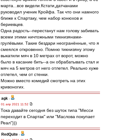
марта...все видели.Кстати,датчанами
руководил ученик Кройфа. Так что они намного
ближе к Спартаку, чем набор конюхов и
бериевцев.
Одна радость--перестанут нам голову забивать
всеми этими ничтожными тикнизянами-
грулёвыми. Такие бездари неогранённые, что я
смеялся откровенно. Помню тикнизяну этому
выкатили мяч в 10 метрах от ворот, можно
было в касание бить--а он обрабатывать стал и
мяч на 5 метров от него отлетел. Реально хуже
отлетел, чем от стенки.
Можно вместо комедий смотреть на этих
кривоногих.
agk
-
01 апр 2021 11:52
Тока давайте сегодня без шуток типа "Месси
переходит в Спартак" или "Маслова покупает
Реал")))
RedQuite
-