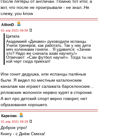
После пятёры от англичан. Помню тот итог, а
вот, что после не проигрывали - не знал..Не
слежу, you know
AiltonD
-
01 апр 2021 09:56
Цитата
Академией «Динамо» руководили испанцы.
Учили тренеров, как работать. Так у них дети
мяч коленками гоняли... Я удивился: «Зачем
это? Надо же сначала азам научить!»
Отвечают: «Сам футбол научит». Тогда ты на
кой черт сюда приехал!
Или гонит дедушка, или испанцы палёные
были. Я видел по местным каталонским
каналам как играют салажата барселонские...
рпловские жопоноги нервно курят в сторонке.
А вот про детский спорт верно говорит, нет
образования хорошего.
Карелин
-
01 апр 2021 09:29
Доброе утро!
Книгу - с Днём Смеха!