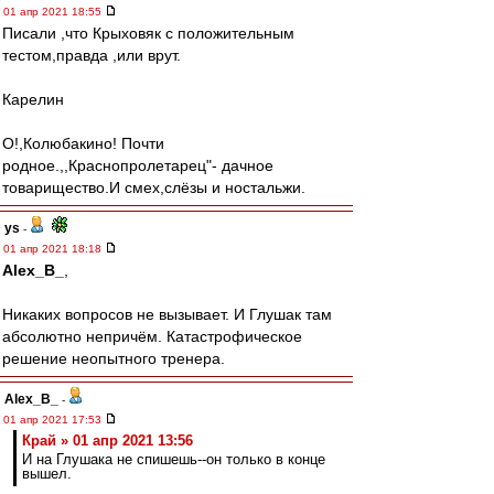
01 апр 2021 18:55
Писали ,что Крыховяк с положительным
тестом,правда ,или врут.
Карелин
О!,Колюбакино! Почти
родное.,,Краснопролетарец"- дачное
товарищество.И смех,слёзы и ностальжи.
ys
-
01 апр 2021 18:18
Alex_B_
,
Никаких вопросов не вызывает. И Глушак там
абсолютно непричём. Катастрофическое
решение неопытного тренера.
Alex_B_
-
01 апр 2021 17:53
Край » 01 апр 2021 13:56
И на Глушака не спишешь--он только в конце
вышел.