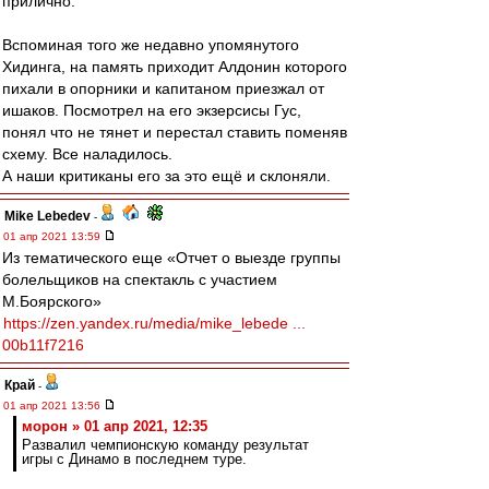
прилично.
Вспоминая того же недавно упомянутого
Хидинга, на память приходит Алдонин которого
пихали в опорники и капитаном приезжал от
ишаков. Посмотрел на его экзерсисы Гус,
понял что не тянет и перестал ставить поменяв
схему. Все наладилось.
А наши критиканы его за это ещё и склоняли.
Mike Lebedev
-
01 апр 2021 13:59
Из тематического еще «Отчет о выезде группы
болельщиков на спектакль с участием
М.Боярского»
https://zen.yandex.ru/media/mike_lebede ...
00b11f7216
Край
-
01 апр 2021 13:56
морон » 01 апр 2021, 12:35
Развалил чемпионскую команду результат
игры с Динамо в последнем туре.