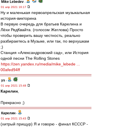
Mike Lebedev
-
01 апр 2021 16:17
Ну и маленькая первоапрельская музыкальная
история-викторина
В первую очередь для братьев Карелина и
Лёхи РедКвайта. (голосом Жеглова) Просто
чтобы проверить вашу честность, реально
разбираетесь в Музыке, или так, по верхушкам
;)
Станция «Александровский сад», или История
одной песни The Rolling Stones
https://zen.yandex.ru/media/mike_lebede ...
00afed94ff
ys
-
01 апр 2021 15:48
Карелин
,
Прекрасно ;)
Карелин
-
01 апр 2021 15:43
(хитрый прищур) Я и говорю - финал КСССР -