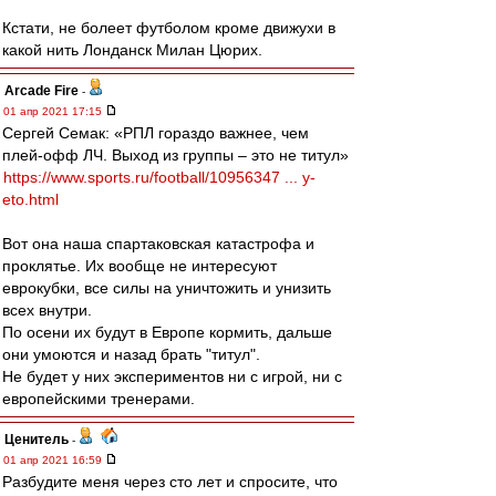
Кстати, не болеет футболом кроме движухи в
какой нить Лонданск Милан Цюрих.
Arcade Fire
-
01 апр 2021 17:15
Сергей Семак: «РПЛ гораздо важнее, чем
плей-офф ЛЧ. Выход из группы – это не титул»
https://www.sports.ru/football/10956347 ... y-
eto.html
Вот она наша спартаковская катастрофа и
проклятье. Их вообще не интересуют
еврокубки, все силы на уничтожить и унизить
всех внутри.
По осени их будут в Европе кормить, дальше
они умоются и назад брать "титул".
Не будет у них экспериментов ни с игрой, ни с
европейскими тренерами.
Ценитель
-
01 апр 2021 16:59
Разбудите меня через сто лет и спросите, что