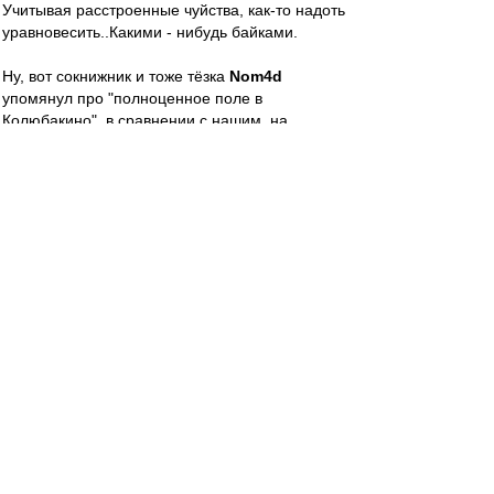
Учитывая расстроенные чуйства, как-то надоть
уравновесить..Какими - нибудь байками.
Ну, вот сокнижник и тоже тёзка
Nom4d
упомянул про "полноценное поле в
Колюбакино", в сравнении с нашим, на
Силикатном. В Колюбакине же знаменитый
игольный завод, а значит, промгруппа, и
потому там не был, не знаю..
А вот про выезд в пос. Раисино, где не менее
знаменитая меховая фабрика, или там, в пос.
Брикет, могу вкратце..Да, в последнем дело
было, вроде..
Приезжаем, значицца, становим за воротами
"пазик", переодеваемся, идем травку
пощупать..Всё, как наши на "Открытии", когда
"За кадром", гы.. Ёперный театр: поле, мало
того, что неполное, оно ещё немного ромбом.
А по диагонали, от флажка до флажка,
тропинка уже протоптана. Уверенная такая, до
земли. Если б тогда дроны были, то почти ромб
с полосой, только зелёный, ага..Трава скошена