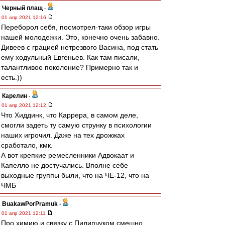
Черный плащ
-
01 апр 2021 12:16
Переборол себя, посмотрел-таки обзор игры
нашей молодежки. Это, конечно очень забавно.
Дивеев с грацией нетрезвого Васина, под стать
ему ходульный Евгеньев. Как там писали,
талантливое поколение? Примерно так и
есть.))
Карелин
-
01 апр 2021 12:12
Что Хиддинк, что Каррера, в самом деле,
смогли задеть ту самую струнку в психологии
наших игрочил. Даже на тех дрожжах
сработало, кмк.
А вот крепкие ремесленники Адвокаат и
Капелло не достучались. Вполне себе
выходные группы были, что на ЧЕ-12, что на
ЧМБ
BuakawPorPramuk
-
01 апр 2021 12:11
Про химию и связку с Пилипчуком смешно,