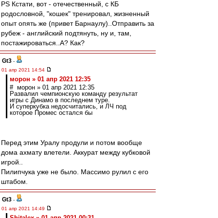
PS Кстати, вот - отечественный, с КБ
родословной, "кошек" тренировал, жизненный
опыт опять же (привет Барнаулу)..Отправить за
рубеж - английский подтянуть, ну и, там,
постажироваться..А? Как?
Gt3
-
01 апр 2021 14:54
морон » 01 апр 2021 12:35
# морон » 01 апр 2021 12:35
Развалил чемпионскую команду результат
игры с Динамо в последнем туре.
И суперкубка недосчитались, и ЛЧ под
которое Промес остался бы
Перед этим Уралу продули и потом вообще
дома ахмату влетели. Аккурат между кубковой
игрой..
Пилипчука уже не было. Массимо рулил с его
штабом.
Gt3
-
01 апр 2021 14:49
Shitalex » 01 апр 2021 00:31