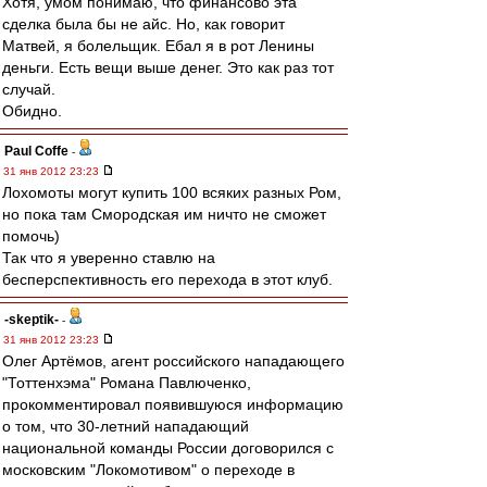
Хотя, умом понимаю, что финансово эта
сделка была бы не айс. Но, как говорит
Матвей, я болельщик. Ебал я в рот Ленины
деньги. Есть вещи выше денег. Это как раз тот
случай.
Обидно.
Paul Coffe
-
31 янв 2012 23:23
Лохомоты могут купить 100 всяких разных Ром,
но пока там Смородская им ничто не сможет
помочь)
Так что я уверенно ставлю на
бесперспективность его перехода в этот клуб.
-skeptik-
-
31 янв 2012 23:23
Олег Артёмов, агент российского нападающего
"Тоттенхэма" Романа Павлюченко,
прокомментировал появившуюся информацию
о том, что 30-летний нападающий
национальной команды России договорился с
московским "Локомотивом" о переходе в