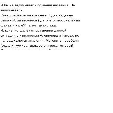
Я бы не задумываясь поменял названия. Не
задумываясь.
Сука, грёбаное межсезонье. Одна надежда
была - Рома вернётся ( да, я его персональный
фанат, и хуле?), а тут такая лажа.
Я, конечно, далёк от сравнения данной
ситуации с изгнаниями Аленичева и Титова, но
напрашиваются аналогии. Мы опять проебали
(отдали) кумира, знакового игрока, который
Спартаку отдал не один год. Одного из
немногих по настоящему преданных Спартаку
людей. Не пенсионера, а игрока в рассвете
сил. И просрали... Блять :evil: :evil: :evil:
Редактировалось 31 янв 2012 23:12
lefmax
-
31 янв 2012 23:07
Matvey99 » 31 янв 2012 23:46
Рома,ебни хоть бабла как следует. Никогда не
буду на тебя в обиде.Ты не причем! Такая вот
жизь.