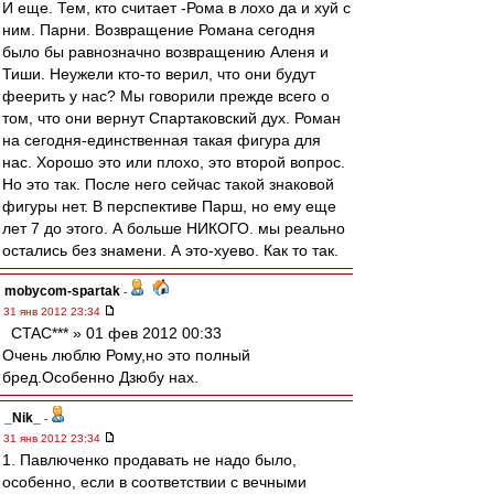
И еще. Тем, кто считает -Рома в лохо да и хуй с
ним. Парни. Возвращение Романа сегодня
было бы равнозначно возвращению Аленя и
Тиши. Неужели кто-то верил, что они будут
феерить у нас? Мы говорили прежде всего о
том, что они вернут Спартаковский дух. Роман
на сегодня-единственная такая фигура для
нас. Хорошо это или плохо, это второй вопрос.
Но это так. После него сейчас такой знаковой
фигуры нет. В перспективе Парш, но ему еще
лет 7 до этого. А больше НИКОГО. мы реально
остались без знамени. А это-хуево. Как то так.
mobycom-spartak
-
31 янв 2012 23:34
CTAC*** » 01 фев 2012 00:33
Очень люблю Рому,но это полный
бред.Особенно Дзюбу нах.
_Nik_
-
31 янв 2012 23:34
1. Павлюченко продавать не надо было,
особенно, если в соответствии с вечными