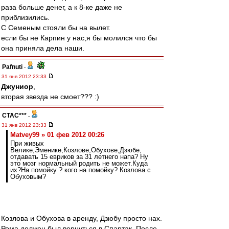
раза больше денег, а к 8-ке даже не
приблизились.
С Семеным стояли бы на вылет.
если бы не Карпин у нас,я бы молился что бы
она приняла дела наши.
Pafnuti
-
31 янв 2012 23:33
Джуниор
,
вторая звезда не смоет??? :)
CTAC***
-
31 янв 2012 23:33
Matvey99 » 01 фев 2012 00:26
При живых
Велике,Эменике,Козлове,Обухове,Дзюбе,
отдавать 15 евриков за 31 летнего напа? Ну
это мозг нормальный родить не может.Куда
их?На помойку ? кого на помойку? Козлова с
Обуховым?
Козлова и Обухова в аренду, Дзюбу просто нах.
Рома должен был вернуться в Спартак. После