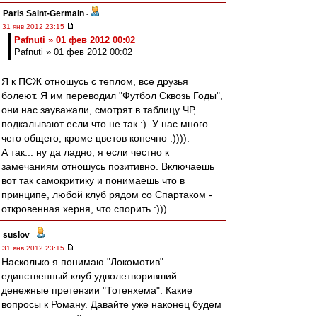
Paris Saint-Germain
-
31 янв 2012 23:15
Pafnuti » 01 фев 2012 00:02
Pafnuti » 01 фев 2012 00:02
Я к ПСЖ отношусь с теплом, все друзья
болеют. Я им переводил "Футбол Сквозь Годы",
они нас зауважали, смотрят в таблицу ЧР,
подкалывают если что не так :). У нас много
чего общего, кроме цветов конечно :)))).
А так... ну да ладно, я если честно к
замечаниям отношусь позитивно. Включаешь
вот так самокритику и понимаешь что в
принципе, любой клуб рядом со Спартаком -
откровенная херня, что спорить :))).
suslov
-
31 янв 2012 23:15
Насколько я понимаю "Локомотив"
единственный клуб удволетворивший
денежные претензии "Тотенхема". Какие
вопросы к Роману. Давайте уже наконец будем