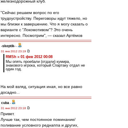
железнодорожный клуб.
"Сейчас решаем вопрос по его
трудоустройству. Переговоры идут тяжело, но
мы близки к завершению. Что я могу сказать о
варианте с "Локомотивом"? Это очень
интересно. Посмотрим", — сказал Артёмов
-skeptik-
-
31 янв 2012 23:19
RMSh » 01 фев 2012 00:08
Мы опять проебали (отдали) кумира,
знакового игрока, который Спартаку отдал не
один год.
На мой взляд, ситуация иная, но все равно
досадно...
cuba
-
31 янв 2012 23:18
Привет.
Лучше так, чем постоянное поминание/
поливание условного реднаппа и других,