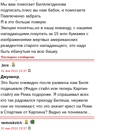
Мы вам помогает Билялетдинова
подписать,плюс вы нам бабок, и помогаете
Павлюченко забрать.
Я в это больше поверю.
Эмоции понятны,но в нашу команду, с нашими
нападающими,покупать за 15 млн бумажек с
изображениями мертвых американских
резидентов старого нападающего, это надо
быть ебанутым на всю башку.
Последнее сообщение
Jere
-
31 янв 2012 23:37
Джуниор
,
Это было очевидно после размена нам Биля
подешевле (Федун стайл или теперь Карпин
стайл) им Рома подороже. Я спрашивал всех
кто так радовался приходу Биляша, неужели
они не понимают, что это значит крест на Роме
в Спартаке от Карпина? Видно не понимали...
nemoskvich
-
31 янв 2012 23:37