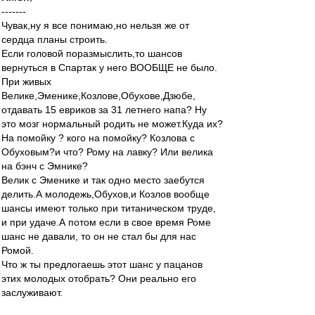
-------
Чувак,ну я все понимаю,но нельзя же от
сердца планы строить.
Если головой поразмыслить,то шансов
вернуться в Спартак у него ВООБЩЕ не было.
При живых
Велике,Эменике,Козлове,Обухове,Дзюбе,
отдавать 15 евриков за 31 летнего напа? Ну
это мозг нормальный родить не может.Куда их?
На помойку ? кого на помойку? Козлова с
Обуховым?и что? Рому на лавку? Или велика
на бэнч с Эмнике?
Велик с Эменике и так одно место заебутся
делить.А молодежь,Обухов,и Козлов вообще
шансы имеют только при титаническом труде,
и при удаче.А потом если в свое время Роме
шанс не давали, то он не стал бы для нас
Ромой.
Что ж ты предлогаешь этот шанс у пацанов
этих молодых отобрать? Они реально его
заслуживают.