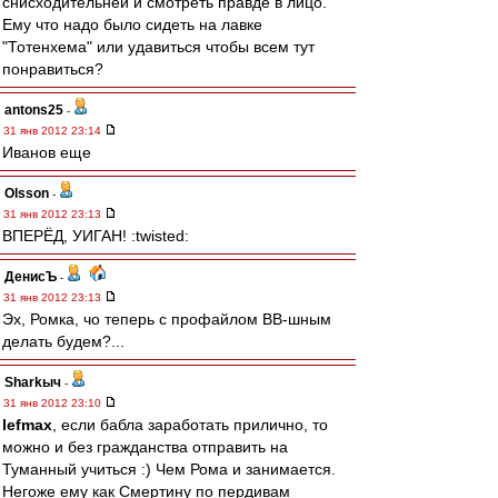
снисходительней и смотреть правде в лицо.
Ему что надо было сидеть на лавке
"Тотенхема" или удавиться чтобы всем тут
понравиться?
antons25
-
31 янв 2012 23:14
Иванов еще
Olsson
-
31 янв 2012 23:13
ВПЕРЁД, УИГАН! :twisted:
ДенисЪ
-
31 янв 2012 23:13
Эх, Ромка, чо теперь с профайлом ВВ-шным
делать будем?...
Sharkыч
-
31 янв 2012 23:10
lefmax
, если бабла заработать прилично, то
можно и без гражданства отправить на
Туманный учиться :) Чем Рома и занимается.
Негоже ему как Смертину по пердивам