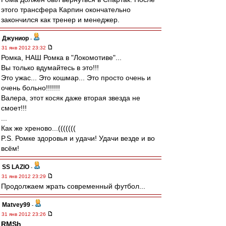
этого трансфера Карпин окончательно
закончился как тренер и менеджер.
Джуниор
-
31 янв 2012 23:32
Ромка, НАШ Ромка в "Локомотиве"...
Вы только вдумайтесь в это!!!
Это ужас... Это кошмар... Это просто очень и
очень больно!!!!!!!
Валера, этот косяк даже вторая звезда не
смоет!!!
...
Как же хреново...(((((((
P.S. Ромке здоровья и удачи! Удачи везде и во
всём!
SS LAZIO
-
31 янв 2012 23:29
Продолжаем жрать современный футбол...
Matvey99
-
31 янв 2012 23:26
RMSh
,