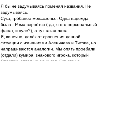
Я бы не задумываясь поменял названия. Не
задумываясь.
Сука, грёбаное межсезонье. Одна надежда
была - Рома вернётся ( да, я его персональный
фанат, и хуле?), а тут такая лажа.
Я, конечно, далёк от сравнения данной
ситуации с изгнаниями Аленичева и Титова, но
напрашиваются аналогии. Мы опять проебали
(отдали) кумира, знакового игрока, который
Спартаку отдал не один год. Одного из
немногих по настоящему преданных Спартаку
людей. Не пенсионера, а игрока в рассвете
сил. И просрали... Блять :evil: :evil: :evil:
Редактировалось 31 янв 2012 23:12
lefmax
-
31 янв 2012 23:07
Matvey99 » 31 янв 2012 23:46
Рома,ебни хоть бабла как следует. Никогда не
буду на тебя в обиде.Ты не причем! Такая вот
жизь.