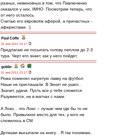
разных, невиновных в том, что Павлюченко
оказался у них, IMHO. Посмотрим теперь, что
от него осталось.
Считаю его евровояж аферой, а причастных -
аферистами. :)
Paul Coffe
-
31 янв 2012 23:17
Предлагаю не посыпать голову пеплом до 2-3
тура. Черт его знает, как у него пойдет.
goblin
-
31 янв 2012 23:17
Рома поменял нагретую лавку на футбол.
Наши не приглашали. В Зенит не ушел...
Значит, удачи. Пусть все у тебя сложится.
Разумеется, не в матчах с нами.
А Локо... что Локо -- лучше чем где бы то ни
было. Привычное место для тех, у кого не
сложилось в СМ.
Детишки высыпали на книгу... Я так понимаю,