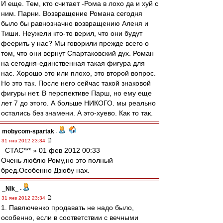
И еще. Тем, кто считает -Рома в лохо да и хуй с
ним. Парни. Возвращение Романа сегодня
было бы равнозначно возвращению Аленя и
Тиши. Неужели кто-то верил, что они будут
феерить у нас? Мы говорили прежде всего о
том, что они вернут Спартаковский дух. Роман
на сегодня-единственная такая фигура для
нас. Хорошо это или плохо, это второй вопрос.
Но это так. После него сейчас такой знаковой
фигуры нет. В перспективе Парш, но ему еще
лет 7 до этого. А больше НИКОГО. мы реально
остались без знамени. А это-хуево. Как то так.
mobycom-spartak
-
31 янв 2012 23:34
CTAC*** » 01 фев 2012 00:33
Очень люблю Рому,но это полный
бред.Особенно Дзюбу нах.
_Nik_
-
31 янв 2012 23:34
1. Павлюченко продавать не надо было,
особенно, если в соответствии с вечными