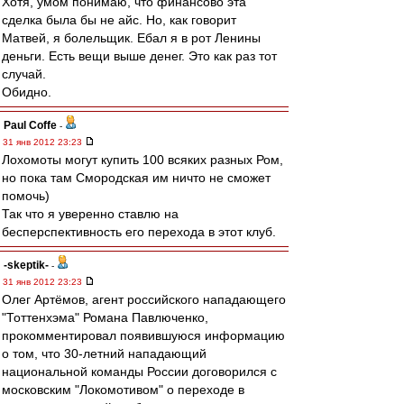
Хотя, умом понимаю, что финансово эта
сделка была бы не айс. Но, как говорит
Матвей, я болельщик. Ебал я в рот Ленины
деньги. Есть вещи выше денег. Это как раз тот
случай.
Обидно.
Paul Coffe
-
31 янв 2012 23:23
Лохомоты могут купить 100 всяких разных Ром,
но пока там Смородская им ничто не сможет
помочь)
Так что я уверенно ставлю на
бесперспективность его перехода в этот клуб.
-skeptik-
-
31 янв 2012 23:23
Олег Артёмов, агент российского нападающего
"Тоттенхэма" Романа Павлюченко,
прокомментировал появившуюся информацию
о том, что 30-летний нападающий
национальной команды России договорился с
московским "Локомотивом" о переходе в