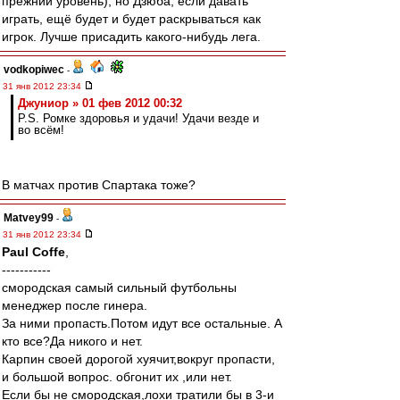
прежний уровень), но Дзюба, если давать
играть, ещё будет и будет раскрываться как
игрок. Лучше присадить какого-нибудь лега.
vodkopiwec
-
31 янв 2012 23:34
Джуниор » 01 фев 2012 00:32
P.S. Ромке здоровья и удачи! Удачи везде и
во всём!
В матчах против Спартака тоже?
Matvey99
-
31 янв 2012 23:34
Paul Coffe
,
-----------
смородская самый сильный футбольны
менеджер после гинера.
За ними пропасть.Потом идут все остальные. А
кто все?Да никого и нет.
Карпин своей дорогой хуячит,вокруг пропасти,
и большой вопрос. обгонит их ,или нет.
Если бы не смородская,лохи тратили бы в 3-и