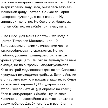
понтами политрука хотели чемпионство. Жаба
за три копейки задушила, оказалась важнее?
Мошонкой фидун потряс. Сейчас лошарня -
наверное, лучший для всех вариант. Ну
впиндюрит, конечно. Не без этого. Надеюсь,
что как обычно, он забьёт три, а ему пять.
2. по Биле. Для меня Спартак - это когда в
центре Титов или Мостовой, или... У
Валерыверим с такими личностями что-то
катастрофически не срастается. Но, по-
любому, уровень пришедшего Била выше
уровня уходящего Шешукова. Чуть-чуть разные
амплуа, но по энтропии Спартак усилился.
Хотя на край медленноват для такого Спартака
и уступает имеющимся крайкам. Если в Англии
его на лавке научили пахать в защите, то будет
интересный вариант ЦПЗ с ударом и как
второй эшелон атаки. (ДК обратно на край?).
Если в конкуренцию к Дзюбе - ну не знаю.
Конечно, он поспокойнее и сейчас положит в
рамку поболее Дзюбиного (если вернётся на