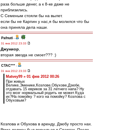
раза больше денег, а к 8-ке даже не
приблизились.
С Семеным стояли бы на вылет.
если бы не Карпин у нас,я бы молился что бы
она приняла дела наши.
Pafnuti
-
31 янв 2012 23:33
Джуниор
,
вторая звезда не смоет??? :)
CTAC***
-
31 янв 2012 23:33
Matvey99 » 01 фев 2012 00:26
При живых
Велике,Эменике,Козлове,Обухове,Дзюбе,
отдавать 15 евриков за 31 летнего напа? Ну
это мозг нормальный родить не может.Куда
их?На помойку ? кого на помойку? Козлова с
Обуховым?
Козлова и Обухова в аренду, Дзюбу просто нах.
Рома должен был вернуться в Спартак. После