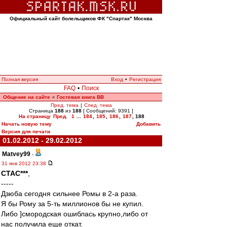
Официальный сайт болельщиков ФК "Спартак" Москва
Полная версия
Вход
•
Регистрация
FAQ
•
Поиск
Общение на сайте
Гостевая книга ВВ
»
Пред. тема
|
След. тема
Страница
188
из
188
[ Сообщений: 9391 ]
На страницу
Пред.
1
...
184
,
185
,
186
,
187
,
188
Начать новую тему
Добавить
Версия для печати
01.02.2012 - 29.02.2012
Matvey99
-
31 янв 2012 23:38
CTAC***
,
-----
Дзюба сегодня сильнее Ромы в 2-а раза.
Я бы Рому за 5-ть миллионов бы не купил.
Либо ]смородская ошиблась крупно,либо от
нас получила еще откат.