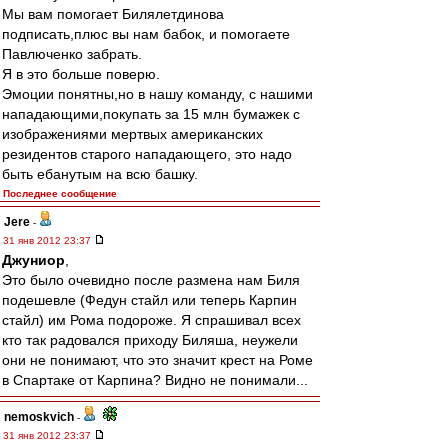
Мы вам помогает Билялетдинова
подписать,плюс вы нам бабок, и помогаете
Павлюченко забрать.
Я в это больше поверю.
Эмоции понятны,но в нашу команду, с нашими
нападающими,покупать за 15 млн бумажек с
изображениями мертвых американских
резидентов старого нападающего, это надо
быть ебанутым на всю башку.
Последнее сообщение
Jere
-
31 янв 2012 23:37
Джуниор
,
Это было очевидно после размена нам Биля
подешевле (Федун стайл или теперь Карпин
стайл) им Рома подороже. Я спрашивал всех
кто так радовался приходу Биляша, неужели
они не понимают, что это значит крест на Роме
в Спартаке от Карпина? Видно не понимали...
nemoskvich
-
31 янв 2012 23:37