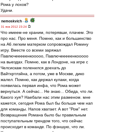
Рома у лохов?
Удачи.
nemoskvich
-
31 янв 2012 23:24
Что имеем-не храним, потерявши, плачем. Это
про нас. Про меня. Помню, как и большинство
на А6 легким матерком сопровождал Ромину
игру. Вместе со всеми заряжал
Павлючееееенкооооо, Павлючееееенкооооо
на выездах. Помню, как в Лондоне, на игре с
Челсискам поленился доехать до
Вайтхртлэйна, а потом, уже в Москве, дико
жалел. Помню, как держал кулаки, когда
появилась первая инфа, что Рома может
вернуться. А сейчас... Не знаю... Обида, что ли.
Какого хуя? Наебали нас этим разменом. мне
кажется, сегодня Рома был бы больше чем нап
для команды. Напов хватает. А вот "Ром" нет.
Возвращение Романа было бы правильным
поступательным трендом того, что сейчас
происходит в команде. По фэншую, что ли.