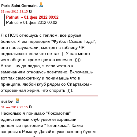
Paris Saint-Germain
-
31 янв 2012 23:15
Pafnuti » 01 фев 2012 00:02
Pafnuti » 01 фев 2012 00:02
Я к ПСЖ отношусь с теплом, все друзья
болеют. Я им переводил "Футбол Сквозь Годы",
они нас зауважали, смотрят в таблицу ЧР,
подкалывают если что не так :). У нас много
чего общего, кроме цветов конечно :)))).
А так... ну да ладно, я если честно к
замечаниям отношусь позитивно. Включаешь
вот так самокритику и понимаешь что в
принципе, любой клуб рядом со Спартаком -
откровенная херня, что спорить :))).
suslov
-
31 янв 2012 23:15
Насколько я понимаю "Локомотив"
единственный клуб удволетворивший
денежные претензии "Тотенхема". Какие
вопросы к Роману. Давайте уже наконец будем