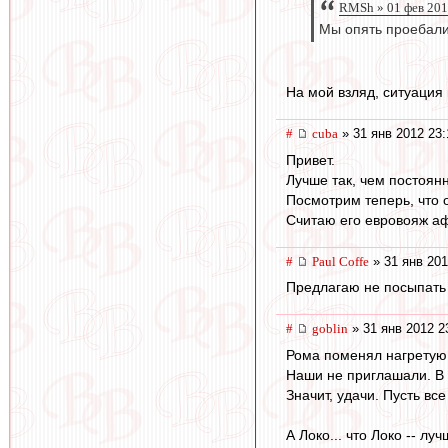
RMSh » 01 фев 201
Мы опять проебали 
На мой взляд, ситуация 
#
cuba
» 31 янв 2012 23:
Привет.
Лучше так, чем постоян
Посмотрим теперь, что о
Считаю его евровояж аф
#
Paul Coffe
» 31 янв 201
Предлагаю не посыпать г
#
goblin
» 31 янв 2012 2
Рома поменял нагретую 
Наши не приглашали. В 
Значит, удачи. Пусть вс
А Локо... что Локо -- л