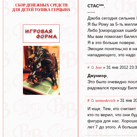
СБОР ДЕНЕЖНЫХ СРЕДСТВ
CTAC***
,
ДЛЯ ДЕТЕЙ ТОЛИКА ГЕРЦЫНА
-----
Дзюба сегодня сильнее 
Я бы Рому за 5-ть милли
Либо ]смородская ошибл
Мы вам помогает Биляле
Я в это больше поверю.
Эмоции понятны,но в н
нападающего, это надо 
#
Jere
» 31 янв 2012 23:
Джуниор
,
Это было очевидно посл
радовался приходу Биля
#
nemoskvich
» 31 янв 2
И еще. Тем, кто считае
кто-то верил, что они б
фигура для нас. Хорошо 
лет 7 до этого. А больш