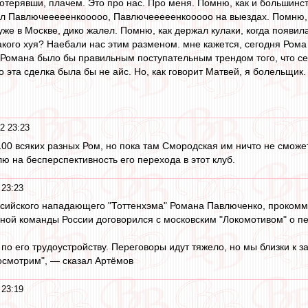
отерявши, плачем. Это про нас. Про меня. Помню, как и большинс
л Павлючееееенкооооо, Павлючееееенкооооо на выездах. Помню, к
уже в Москве, дико жалел. Помню, как держал кулаки, когда появил
Какого хуя? Наебали нас этим разменом. мне кажется, сегодня Ром
 Романа было бы правильным поступательным трендом того, что се
эта сделка была бы не айс. Но, как говорит Матвей, я болельщик. 
2 23:23
100 всяких разных Ром, но пока там Смородская им ничто не сможе
лю на бесперспективность его перехода в этот клуб.
 23:23
оссийского нападающего "Тоттенхэма" Романа Павлюченко, проком
ой команды России договорился с московским "Локомотивом" о пе
о его трудоустройству. Переговоры идут тяжело, но мы близки к з
осмотрим", — сказал Артёмов
 23:19