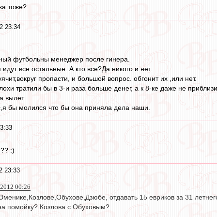
ка тоже?
2 23:34
ный футбольны менеджер после гинера.
идут все остальные. А кто все?Да никого и нет.
ячит,вокруг пропасти, и большой вопрос. обгонит их ,или нет.
охи тратили бы в 3-и раза больше денег, а к 8-ке даже не приблиз
а вылет.
с,я бы молился что бы она приняла дела наши.
3:33
?? :)
2 23:33
 2012 00:26
менике,Козлове,Обухове,Дзюбе, отдавать 15 евриков за 31 летнег
 на помойку? Козлова с Обуховым?