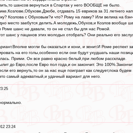
ить,то шансов вернуться в Спартак у него ВООБЩЕ не было.
ке,Козлове,Обухове,Дзюбе, отдавать 15 евриков за 31 летнего на
йку? Козлова с Обуховым?и что? Рому на лавку? Или велика на бэн
одно место заебутся делить.А молодежь,Обухов,и Козлов вообще ша
 Роме шанс не давали, то он не стал бы для нас Ромой.
тот шанс у пацанов этих молодых отобрать? Они реально его заслу
риант.Вполне могли бы оказаться и кони, и зенит.И Роме респект за 
ировать на его голы,особенно если они будут ухудшать наши позиц
илась. Прими. Он все равно красно белый,при любом расскладе.
ылит до Евро,после Евро пол года,и он закончит. Это 100%.Законч
если его вернуть,то он за нас еще поиграет как следует,пока будем 
,это самый адекватный,и удачный вариант для него.
23:25
 нормально.
012 23:24