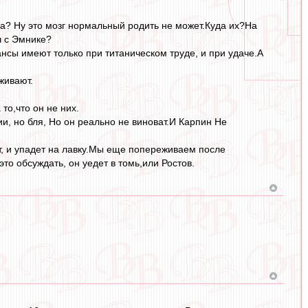
па? Ну это мозг нормальный родить не может.Куда их?На
ч с Эмнике?
нсы имеют только при титаническом труде, и при удаче.А
живают.
то,что он не них.
ии, но бля, Но он реально не виноват.И Карпин Не
ит, и упадет на лавку.Мы еще попереживаем после
это обсуждать, он уедет в томь,или Ростов.