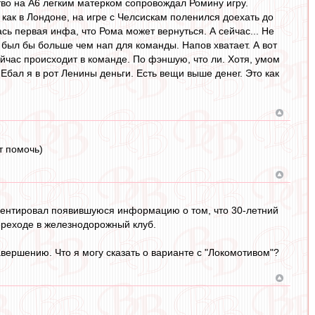
тво на А6 легким матерком сопровождал Ромину игру.
ак в Лондоне, на игре с Челсискам поленился доехать до
ась первая инфа, что Рома может вернуться. А сейчас... Не
а был бы больше чем нап для команды. Напов хватает. А вот
йчас происходит в команде. По фэншую, что ли. Хотя, умом
Ебал я в рот Ленины деньги. Есть вещи выше денег. Это как
т помочь)
ментировал появившуюся информацию о том, что 30-летний
реходе в железнодорожный клуб.
авершению. Что я могу сказать о варианте с "Локомотивом"?