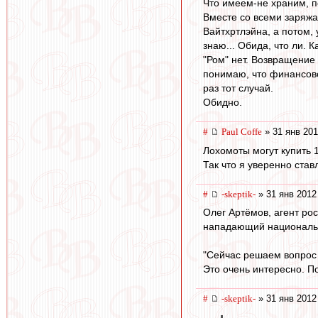
Что имеем-не храним, п
Вместе со всеми заряжа
Вайтхртлэйна, а потом, 
знаю... Обида, что ли. 
"Ром" нет. Возвращение
понимаю, что финансово 
раз тот случай.
Обидно.
#
Paul Coffe
» 31 янв 201
Лохомоты могут купить 
Так что я уверенно став
#
-skeptik-
» 31 янв 2012
Олег Артёмов, агент р
нападающий национальн
"Сейчас решаем вопрос п
Это очень интересно. П
#
-skeptik-
» 31 янв 2012