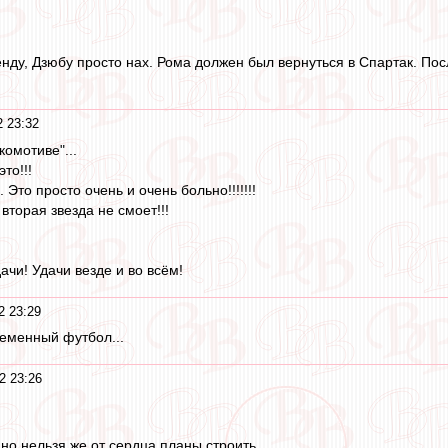
енду, Дзюбу просто нах. Рома должен был вернуться в Спартак. По
2 23:32
омотиве"...
то!!!
. Это просто очень и очень больно!!!!!!!
 вторая звезда не смоет!!!
дачи! Удачи везде и во всём!
2 23:29
еменный футбол...
2 23:26
но нельзя же от сердца планы строить.