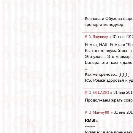
Козлова и Обухова в ар
тренер и менеджер.
#
Джуниор
» 31 янв 201
Ромка, НАШ Ромка в "Лок
Вы только вдумайтесь в э
Это ужас... Это кошмар..
Валера, этот косяк даже
...
Как же хреново...(((((((
P.S. Ромке здоровья и у
#
SS LAZIO
» 31 янв 201
Продолжаем жрать совр
#
Matvey99
» 31 янв 201
RMSh
,
-------
Чувак,ну я все понимаю,