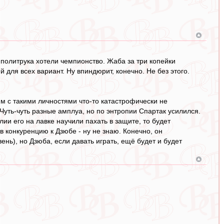
 политрука хотели чемпионство. Жаба за три копейки
для всех вариант. Ну впиндюрит, конечно. Не без этого.
рим с такими личностями что-то катастрофически не
уть-чуть разные амплуа, но по энтропии Спартак усилился.
ии его на лавке научили пахать в защите, то будет
в конкуренцию к Дзюбе - ну не знаю. Конечно, он
нь), но Дзюба, если давать играть, ещё будет и будет