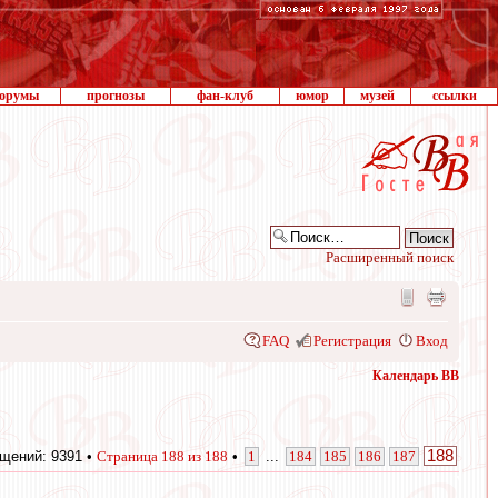
орумы
прогнозы
фан-клуб
юмор
музей
ссылки
Расширенный поиск
FAQ
Регистрация
Вход
Календарь ВВ
188
щений: 9391 •
Страница
188
из
188
•
1
...
184
185
186
187