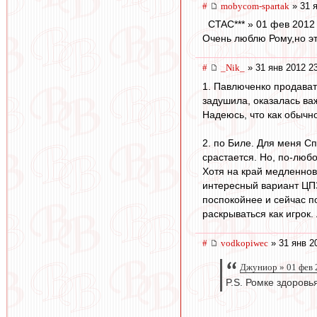
#
mobycom-spartak
» 31 я
CTAC*** » 01 фев 2012
Очень люблю Рому,но э
#
_Nik_
» 31 янв 2012 2
1. Павлюченко продават
задушила, оказалась ва
Надеюсь, что как обычно,
2. по Биле. Для меня Сп
срастается. Но, по-люб
Хотя на край медленнов
интересный вариант ЦПЗ 
поспокойнее и сейчас п
раскрываться как игрок.
#
vodkopiwec
» 31 янв 2
Джуниор » 01 фев 
P.S. Ромке здоровья