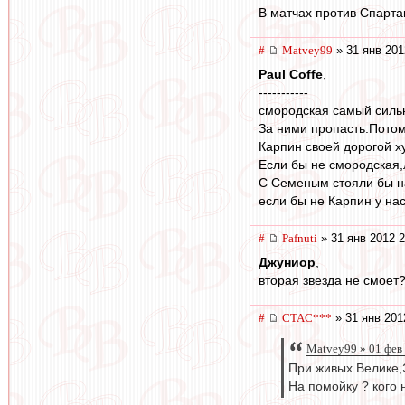
В матчах против Спарта
#
Matvey99
» 31 янв 201
Paul Coffe
,
-----------
смородская самый силь
За ними пропасть.Потом 
Карпин своей дорогой ху
Если бы не смородская,л
С Семеным стояли бы н
если бы не Карпин у на
#
Pafnuti
» 31 янв 2012 2
Джуниор
,
вторая звезда не смоет?
#
CTAC***
» 31 янв 201
Matvey99 » 01 фев
При живых Велике,Э
На помойку ? кого