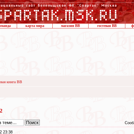
оманда
карта мира
магазин ВВ
гостевая ВВ
ф
вая книга ВВ
12
Сооб
2 23:38