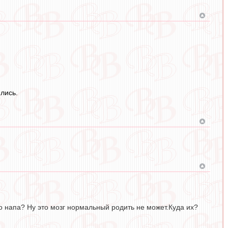
ились.
о напа? Ну это мозг нормальный родить не может.Куда их?