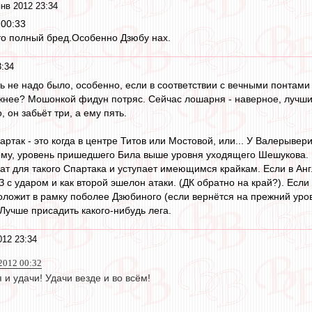
нв 2012 23:34
 00:33
то полный бред.Особенно Дзюбу нах.
3:34
ь не надо было, особенно, если в соответствии с вечными понтами
жнее? Мошонкой фидун потряс. Сейчас лошарня - наверное, лучший 
 он забьёт три, а ему пять.
артак - это когда в центре Титов или Мостовой, или... У Валерыве
ому, уровень пришедшего Била выше уровня уходящего Шешукова. Ч
ат для такого Спартака и уступает имеющимся крайкам. Если в Англ
с ударом и как второй эшелон атаки. (ДК обратно на край?). Если 
оложит в рамку поболее Дзюбиного (если вернётся на прежний урове
 Лучше присадить какого-нибудь лега.
012 23:34
2012 00:32
 и удачи! Удачи везде и во всём!