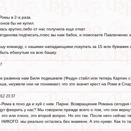
Ромы в 2-а раза.
онов бы не купил.
ась крупно,либо от нас получила еще откат.
тдинова подписать,плюс вы нам бабок, и помогаете Павлюченко з
ашу команду, с нашими нападающими,покупать за 15 млн бумажек 
быть ебанутым на всю башку.
37
е размена нам Биля подешевле (Федун стайл или теперь Карпин ст
ша, неужели они не понимают, что это значит крест на Роме в Спа
012 23:37
т -Рома в лохо да и хуй с ним. Парни. Возвращение Романа сегод
удут феерить у нас? Мы говорили прежде всего о том, что они верн
это или плохо, это второй вопрос. Но это так. После него сейчас 
е НИКОГО. мы реально остались без знамени. А это-хуево. Как то та