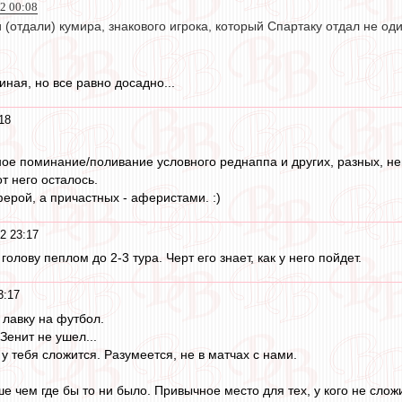
2 00:08
(отдали) кумира, знакового игрока, который Спартаку отдал не оди
иная, но все равно досадно...
18
ное поминание/поливание условного реднаппа и других, разных, не
т него осталось.
ерой, а причастных - аферистами. :)
2 23:17
олову пеплом до 2-3 тура. Черт его знает, как у него пойдет.
3:17
лавку на футбол.
Зенит не ушел...
е у тебя сложится. Разумеется, не в матчах с нами.
учше чем где бы то ни было. Привычное место для тех, у кого не сло