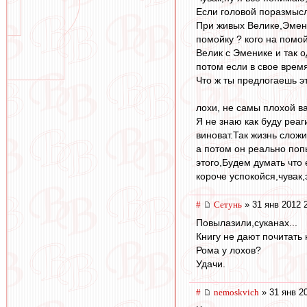
Если головой поразмысл
При живых Велике,Эмени
помойку ? кого на помо
Велик с Эменике и так 
потом если в свое время
Что ж ты предлогаешь э
лохи, не самы плохой ва
Я не знаю как буду реаг
виноват.Так жизнь слож
а потом он реально поп
этого,Будем думать что 
короче успокойся,чувак
#
Сетунь
» 31 янв 2012 
Повылазили,суканах...
Книгу не дают почитать
Рома у лохов?
Удачи.
#
nemoskvich
» 31 янв 2