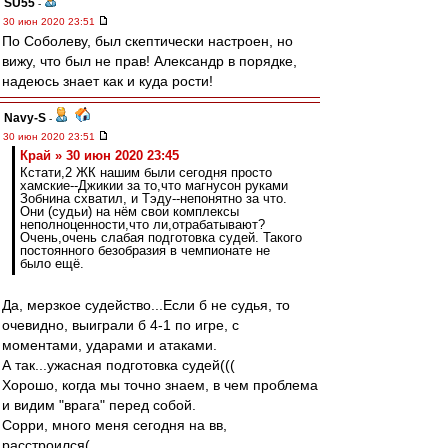
SU55
-
30 июн 2020 23:51
По Соболеву, был скептически настроен, но
вижу, что был не прав! Александр в порядке,
надеюсь знает как и куда рости!
Navy-S
-
30 июн 2020 23:51
Край » 30 июн 2020 23:45
Кстати,2 ЖК нашим были сегодня просто
хамские--Джикии за то,что магнусон руками
Зобнина схватил, и Тэду--непонятно за что.
Они (судьи) на нём свои комплексы
неполноценности,что ли,отрабатывают?
Очень,очень слабая подготовка судей. Такого
постоянного безобразия в чемпионате не
было ещё.
Да, мерзкое судейство...Если б не судья, то
очевидно, выиграли б 4-1 по игре, с
моментами, ударами и атаками.
А так...ужасная подготовка судей(((
Хорошо, когда мы точно знаем, в чем проблема
и видим "врага" перед собой.
Сорри, много меня сегодня на вв,
расстроился(