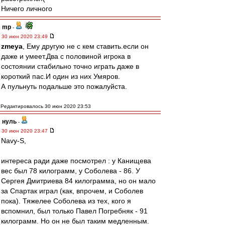
Ничего личного
mp
-
30 июн 2020 23:49
zmeya
, Ему другую не с кем ставить.если он
даже и умеет.Два с половиной игрока в
состоянии стабильно точно играть даже в
короткий пас.И один из них Умяров.
А пульнуть подальше это пожалуйста.
Редактировалось 30 июн 2020 23:53
нуль
-
30 июн 2020 23:47
Navy-S,
интереса ради даже посмотрел : у Канищева
вес был 78 килограмм, у Соболева - 86. У
Сергея Дмитриева 84 килограмма, но он мало
за Спартак играл (как, впрочем, и Соболев
пока). Тяжелее Соболева из тех, кого я
вспомнил, был только Павел Погребняк - 91
килограмм. Но он не был таким медленным.