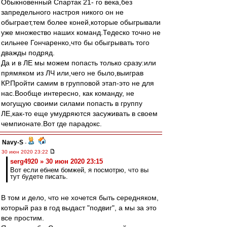
Обыкновенный Спартак 21- го века,без
запредельного настроя никого он не
обыграет,тем более коней,которые обыгрывали
уже множество наших команд.Тедеско точно не
сильнее Гончаренко,что бы обыгрывать того
дважды подряд.
Да и в ЛЕ мы можем попасть только сразу:или
прямяком из ЛЧ или,чего не было,выиграв
КР.Пройти самим в групповой этап-это не для
нас.Вообще интересно, как команду, не
могущую своими силами попасть в группу
ЛЕ,как-то еще умудряются засуживать в своем
чемпионате.Вот где парадокс.
Navy-S
-
30 июн 2020 23:22
serg4920 » 30 июн 2020 23:15
Вот если ебнем бомжей, я посмотрю, что вы
тут будете писать.
В том и дело, что не хочется быть середняком,
который раз в год выдаст "подвиг", а мы за это
все простим.