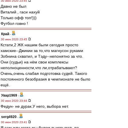
30 июн 2020 23:45
Давно не был
Виталий , гаси нахуй
Только офф топ!)))
Футбол говно !
Край
-
30 июн 2020 23:45
Кстати,2 ЖК нашим были сегодня просто
хамские--Джикии за то,что магнусон руками
Зобнина схватил, и Тэду--непонятно за что.
Они (судьи) на нём свои комплексы
неполноценности,что ли,отрабатывают?
Очень,очень слабая подготовка судей. Такого
постоянного безобразия в чемпионате не было
ещё.
Увар1969
-
30 июн 2020 23:44
Федун- не дурак.У него, выбора нет.
serg4920
-
30 июн 2020 23:41
Я сам жду когда мы будем выигрывать по