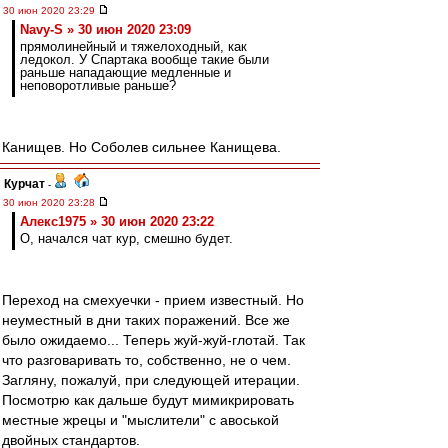
30 июн 2020 23:29
Navy-S » 30 июн 2020 23:09
прямолинейный и тяжелоходный, как
ледокол. У Спартака вообще такие были
раньше нападающие медленные и
неповоротливые раньше?
Канищев. Но Соболев сильнее Канищева.
Курчат
-
30 июн 2020 23:28
Алекс1975 » 30 июн 2020 23:22
О, начался чат кур, смешно будет.
Переход на смехуечки - прием известный. Но
неуместный в дни таких поражений. Все же
было ожидаемо... Теперь жуй-жуй-глотай. Так
что разговаривать то, собственно, не о чем.
Загляну, пожалуй, при следующей итерации.
Посмотрю как дальше будут мимикрировать
местные жрецы и "мыслители" с авоськой
двойных стандартов.