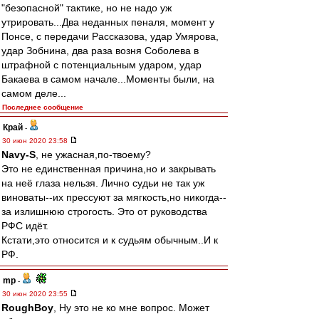
"безопасной" тактике, но не надо уж
утрировать...Два неданных пеналя, момент у
Понсе, с передачи Рассказова, удар Умярова,
удар Зобнина, два раза возня Соболева в
штрафной с потенциальным ударом, удар
Бакаева в самом начале...Моменты были, на
самом деле...
Последнее сообщение
Край
-
30 июн 2020 23:58
Navy-S
, не ужасная,по-твоему?
Это не единственная причина,но и закрывать
на неё глаза нельзя. Лично судьи не так уж
виноваты--их прессуют за мягкость,но никогда--
за излишнюю строгость. Это от руководства
РФС идёт.
Кстати,это относится и к судьям обычным..И к
РФ.
mp
-
30 июн 2020 23:55
RoughBoy
, Ну это не ко мне вопрос. Может