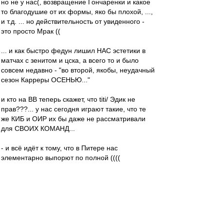
но не у нас(, возвращение Гончаренки и какое
то благодушие от их формы, яко бы плохой, ...,
и т.д. ... но действительность от увиденного -
это просто Мрак ((
... и как быстро федун лишил НАС эстетики в
матчах с зенитом и цска, а всего то и было
совсем недавно - "во второй, якобы, неудачный
сезон Карреры ОСЕНЬЮ..."
и кто на ВВ теперь скажет, что titi/ Эдик не
прав???... у нас сегодня играют такие, что те
же КИБ и ОИР их бы даже не рассматривали
для СВОИХ КОМАНД...
- и всё идёт к тому, что в Питере нас
элементарно выпорют по полной ((((
- какая БЛЯЯЯЯЯ Европа с таким составом и
от ношением игроков к своим прямым
обязаностям в тренировках и на поле...
Мальчики!!!!! Вы что ОХУЕЛИ все и забыли с