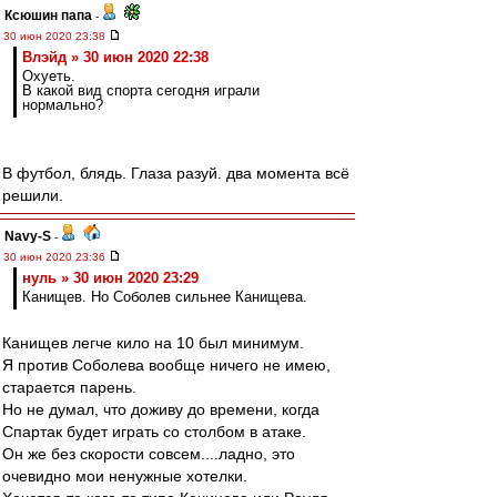
Ксюшин папа
-
30 июн 2020 23:38
Влэйд » 30 июн 2020 22:38
Охуеть.
В какой вид спорта сегодня играли
нормально?
В футбол, блядь. Глаза разуй. два момента всё
решили.
Navy-S
-
30 июн 2020 23:36
нуль » 30 июн 2020 23:29
Канищев. Но Соболев сильнее Канищева.
Канищев легче кило на 10 был минимум.
Я против Соболева вообще ничего не имею,
старается парень.
Но не думал, что доживу до времени, когда
Спартак будет играть со столбом в атаке.
Он же без скорости совсем....ладно, это
очевидно мои ненужные хотелки.