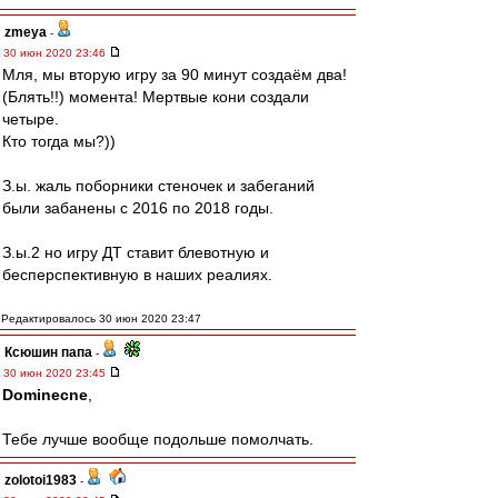
zmeya
-
30 июн 2020 23:46
Мля, мы вторую игру за 90 минут создаём два!
(Блять!!) момента! Мертвые кони создали
четыре.
Кто тогда мы?))
З.ы. жаль поборники стеночек и забеганий
были забанены с 2016 по 2018 годы.
З.ы.2 но игру ДТ ставит блевотную и
бесперспективную в наших реалиях.
Редактировалось 30 июн 2020 23:47
Ксюшин папа
-
30 июн 2020 23:45
Dominecne
,
Тебе лучше вообще подольше помолчать.
zolotoi1983
-