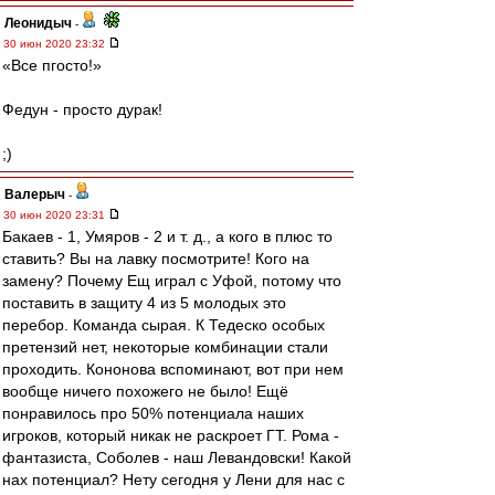
Леонидыч
-
30 июн 2020 23:32
«Все пгосто!»
Федун - просто дурак!
;)
Валерыч
-
30 июн 2020 23:31
Бакаев - 1, Умяров - 2 и т. д., а кого в плюс то
ставить? Вы на лавку посмотрите! Кого на
замену? Почему Ещ играл с Уфой, потому что
поставить в защиту 4 из 5 молодых это
перебор. Команда сырая. К Тедеско особых
претензий нет, некоторые комбинации стали
проходить. Кононова вспоминают, вот при нем
вообще ничего похожего не было! Ещё
понравилось про 50% потенциала наших
игроков, который никак не раскроет ГТ. Рома -
фантазиста, Соболев - наш Левандовски! Какой
нах потенциал? Нету сегодня у Лени для нас с