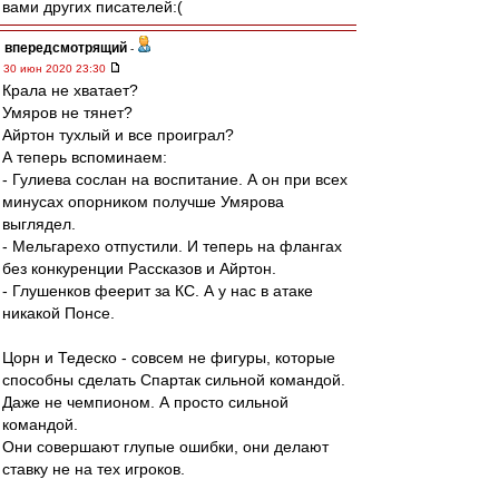
вами других писателей:(
впередсмотрящий
-
30 июн 2020 23:30
Крала не хватает?
Умяров не тянет?
Айртон тухлый и все проиграл?
А теперь вспоминаем:
- Гулиева сослан на воспитание. А он при всех
минусах опорником получше Умярова
выглядел.
- Мельгарехо отпустили. И теперь на флангах
без конкуренции Рассказов и Айртон.
- Глушенков феерит за КС. А у нас в атаке
никакой Понсе.
Цорн и Тедеско - совсем не фигуры, которые
способны сделать Спартак сильной командой.
Даже не чемпионом. А просто сильной
командой.
Они совершают глупые ошибки, они делают
ставку не на тех игроков.