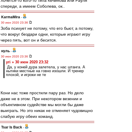
Хочется-то кого-то типа Кечинова или Рауля
спереди, а имеем Соболева, ок..
KarmaMira
-
30 июн 2020 23:36
Зоба психует не потому, что его бьют, а потому,
что вокруг бездари одни, которые играют игру
через пять, вот он и бесится.
нуль
-
30 июн 2020 23:36
yri » 30 июн 2020 23:32
Да, у коней дура залетела, у нас штанга. А
нытики местные на говно изошли. И тренер
плохой, и игроки не те
Кони нас тоже простили пару раз. Но дело
даже не в этом. При некотором везении и
объективном судействе мы могли бы даже
выиграть. Но это никак не отменяет чудовищно
слабую игру обеих команд.
Tsar Is Back
-