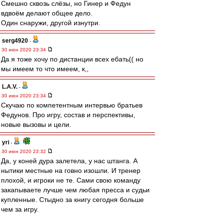
Смешно сквозь слёзы, но Гинер и Федун
вдвоём делают общее дело.
Один снаружи, другой изнутри.
serg4920
-
30 июн 2020 23:34
Да я тоже хочу по дистанции всех ебать(( но
мы имеем то что имеем, к,,
L.А.V.
-
30 июн 2020 23:34
Скучаю по компетентным интервью братьев
Федунов. Про игру, состав и перспективы,
новые вызовы и цели.
yri
-
30 июн 2020 23:32
Да, у коней дура залетела, у нас штанга. А
нытики местные на говно изошли. И тренер
плохой, и игроки не те. Сами свою команду
закапываете лучше чем любая пресса и судьи
купленные. Стыдно за книгу сегодня больше
чем за игру.