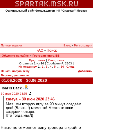
Официальный сайт болельщиков ФК "Спартак" Москва
Полная версия
Вход
•
Регистрация
FAQ
•
Поиск
Общение на сайте
Гостевая книга ВВ
»
Пред. тема
|
След. тема
Страница
1
из
60
[ Сообщений: 2963 ]
На страницу
1
,
2
,
3
,
4
,
5
...
60
След.
Начать новую тему
Добавить
Версия для печати
01.06.2020 - 30.06.2020
Tsar Is Back
-
30 июн 2020 23:58
zmeya » 30 июн 2020 23:46
Мля, мы вторую игру за 90 минут создаём
два! (Блять!!) момента! Мертвые кони
создали четыре.
Кто тогда мы?))
Никто не отменяет вину тренера в крайне