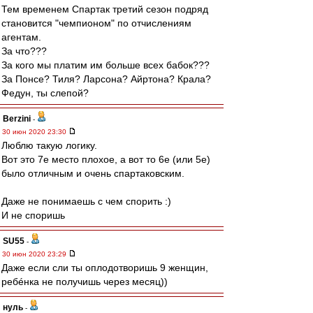
Тем временем Спартак третий сезон подряд
становится "чемпионом" по отчислениям
агентам.
За что???
За кого мы платим им больше всех бабок???
За Понсе? Тиля? Ларсона? Айртона? Крала?
Федун, ты слепой?
Berzini
-
30 июн 2020 23:30
Люблю такую логику.
Вот это 7е место плохое, а вот то 6е (или 5е)
было отличным и очень спартаковским.
Даже не понимаешь с чем спорить :)
И не споришь
SU55
-
30 июн 2020 23:29
Даже если сли ты оплодотворишь 9 женщин,
ребéнка не получишь через месяц))
нуль
-