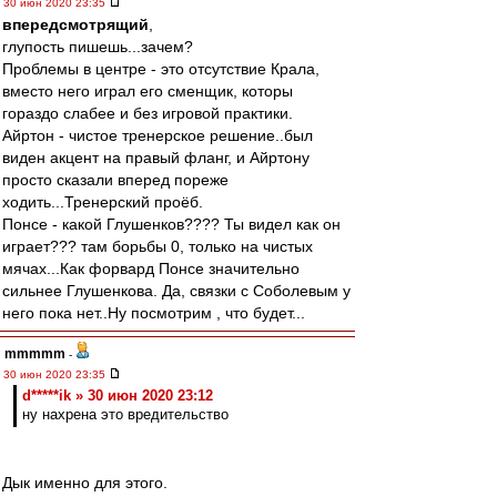
30 июн 2020 23:35
впередсмотрящий
,
глупость пишешь...зачем?
Проблемы в центре - это отсутствие Крала,
вместо него играл его сменщик, которы
гораздо слабее и без игровой практики.
Айртон - чистое тренерское решение..был
виден акцент на правый фланг, и Айртону
просто сказали вперед пореже
ходить...Тренерский проёб.
Понсе - какой Глушенков???? Ты видел как он
играет??? там борьбы 0, только на чистых
мячах...Как форвард Понсе значительно
сильнее Глушенкова. Да, связки с Соболевым у
него пока нет..Ну посмотрим , что будет...
mmmmm
-
30 июн 2020 23:35
d*****ik » 30 июн 2020 23:12
ну нахрена это вредительство
Дык именно для этого.