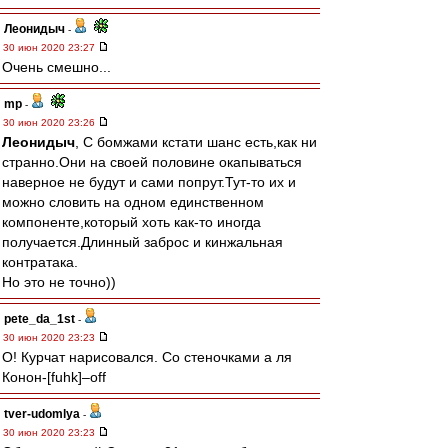
Леонидыч
-
30 июн 2020 23:27
Очень смешно...
mp
-
30 июн 2020 23:26
Леонидыч
, С бомжами кстати шанс есть,как ни
странно.Они на своей половине окапываться
наверное не будут и сами попрут.Тут-то их и
можно словить на одном единственном
компоненте,который хоть как-то иногда
получается.Длинный заброс и кинжальная
контратака.
Но это не точно))
pete_da_1st
-
30 июн 2020 23:23
O! Курчат нарисовался. Со стеночками а ля
Конон-[fuhk]–off
tver-udomlya
-
30 июн 2020 23:23