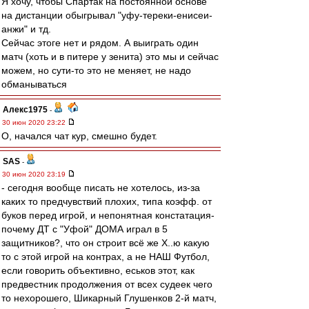
Я хочу, чтобы Спартак на постоянной основе
на дистанции обыгрывал "уфу-тереки-енисеи-
анжи" и тд.
Сейчас этоге нет и рядом. А выиграть один
матч (хоть и в питере у зенита) это мы и сейчас
можем, но сути-то это не меняет, не надо
обманываться
Алекс1975
-
30 июн 2020 23:22
О, начался чат кур, смешно будет.
SAS
-
30 июн 2020 23:19
- сегодня вообще писать не хотелось, из-за
каких то предчувствий плохих, типа коэфф. от
буков перед игрой, и непонятная констатация-
почему ДТ с "Уфой" ДОМА играл в 5
защитников?, что он строит всё же Х..ю какую
то с этой игрой на контрах, а не НАШ Футбол,
если говорить объективно, еськов этот, как
предвестник продолжения от всех судеек чего
то нехорошего, Шикарный Глушенков 2-й матч,