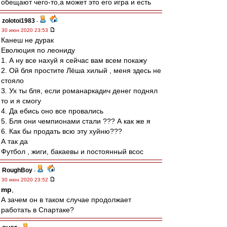
обещают чего-то,а может это его игра и есть
zolotoi1983
-
30 июн 2020 23:53
Канеш не дурак
Еволюция по леониду
1. А ну все нахуй я сейчас вам всем покажу
2. Ой бля простите Лёша хилый , меня здесь не
стояло
3. Ух ты бля, если романаркадич денег поднял
то и я смогу
4. Да ебись оно все провались
5. Бля они чемпионами стали ??? А как же я
6. Как бы продать всю эту хуйню???
А так да
Футбол , жиги, бакаевы и постоянный всос
RoughBoy
-
30 июн 2020 23:52
mp
,
А зачем он в таком случае продолжает
работать в Спартаке?