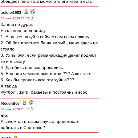
обещают чего-то,а может это его игра и есть
zolotoi1983
-
30 июн 2020 23:53
Канеш не дурак
Еволюция по леониду
1. А ну все нахуй я сейчас вам всем покажу
2. Ой бля простите Лёша хилый , меня здесь не
стояло
3. Ух ты бля, если романаркадич денег поднял
то и я смогу
4. Да ебись оно все провались
5. Бля они чемпионами стали ??? А как же я
6. Как бы продать всю эту хуйню???
А так да
Футбол , жиги, бакаевы и постоянный всос
RoughBoy
-
30 июн 2020 23:52
mp
,
А зачем он в таком случае продолжает
работать в Спартаке?