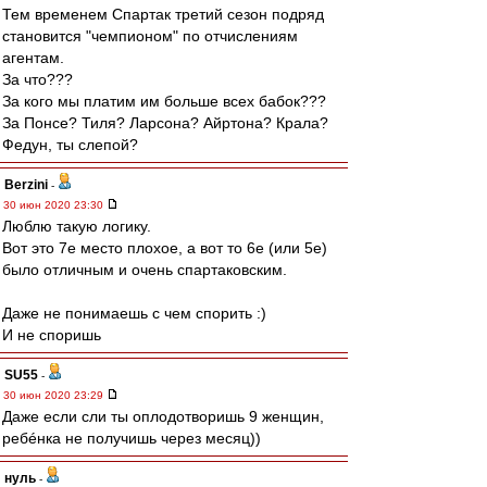
Тем временем Спартак третий сезон подряд
становится "чемпионом" по отчислениям
агентам.
За что???
За кого мы платим им больше всех бабок???
За Понсе? Тиля? Ларсона? Айртона? Крала?
Федун, ты слепой?
Berzini
-
30 июн 2020 23:30
Люблю такую логику.
Вот это 7е место плохое, а вот то 6е (или 5е)
было отличным и очень спартаковским.
Даже не понимаешь с чем спорить :)
И не споришь
SU55
-
30 июн 2020 23:29
Даже если сли ты оплодотворишь 9 женщин,
ребéнка не получишь через месяц))
нуль
-