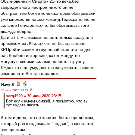
Обыкновенный Спартак 21- го века,без
запредельного настроя никого он не
обыграет,тем более коней,которые обыгрывали
уже множество наших команд.Тедеско точно не
сильнее Гончаренко,что бы обыгрывать того
дважды подряд.
Да и в ЛЕ мы можем попасть только сразу:или
прямяком из ЛЧ или,чего не было,выиграв
КР.Пройти самим в групповой этап-это не для
нас.Вообще интересно, как команду, не
могущую своими силами попасть в группу
ЛЕ,как-то еще умудряются засуживать в своем
чемпионате.Вот где парадокс.
Navy-S
-
30 июн 2020 23:22
serg4920 » 30 июн 2020 23:15
Вот если ебнем бомжей, я посмотрю, что вы
тут будете писать.
В том и дело, что не хочется быть середняком,
который раз в год выдаст "подвиг", а мы за это
все простим.