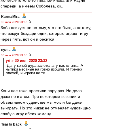
Хочется-то кого-то типа Кечинова или Рауля
спереди, а имеем Соболева, ок..
KarmaMira
-
30 июн 2020 23:36
Зоба психует не потому, что его бьют, а потому,
что вокруг бездари одни, которые играют игру
через пять, вот он и бесится.
нуль
-
30 июн 2020 23:36
yri » 30 июн 2020 23:32
Да, у коней дура залетела, у нас штанга. А
нытики местные на говно изошли. И тренер
плохой, и игроки не те
Кони нас тоже простили пару раз. Но дело
даже не в этом. При некотором везении и
объективном судействе мы могли бы даже
выиграть. Но это никак не отменяет чудовищно
слабую игру обеих команд.
Tsar Is Back
-