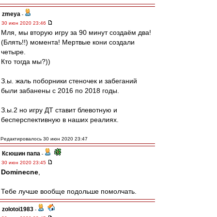
zmeya
-
30 июн 2020 23:46
Мля, мы вторую игру за 90 минут создаём два!
(Блять!!) момента! Мертвые кони создали
четыре.
Кто тогда мы?))
З.ы. жаль поборники стеночек и забеганий
были забанены с 2016 по 2018 годы.
З.ы.2 но игру ДТ ставит блевотную и
бесперспективную в наших реалиях.
Редактировалось 30 июн 2020 23:47
Ксюшин папа
-
30 июн 2020 23:45
Dominecne
,
Тебе лучше вообще подольше помолчать.
zolotoi1983
-