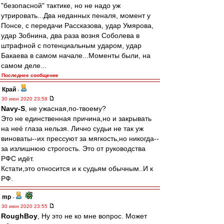
"безопасной" тактике, но не надо уж
утрировать...Два неданных пеналя, момент у
Понсе, с передачи Рассказова, удар Умярова,
удар Зобнина, два раза возня Соболева в
штрафной с потенциальным ударом, удар
Бакаева в самом начале...Моменты были, на
самом деле...
Последнее сообщение
Край
-
30 июн 2020 23:58
Navy-S
, не ужасная,по-твоему?
Это не единственная причина,но и закрывать
на неё глаза нельзя. Лично судьи не так уж
виноваты--их прессуют за мягкость,но никогда--
за излишнюю строгость. Это от руководства
РФС идёт.
Кстати,это относится и к судьям обычным..И к
РФ.
mp
-
30 июн 2020 23:55
RoughBoy
, Ну это не ко мне вопрос. Может