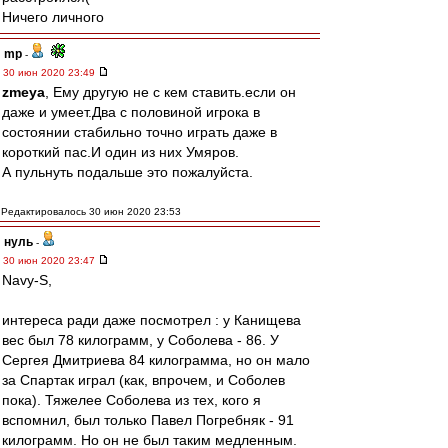
Ничего личного
mp
-
30 июн 2020 23:49
zmeya
, Ему другую не с кем ставить.если он
даже и умеет.Два с половиной игрока в
состоянии стабильно точно играть даже в
короткий пас.И один из них Умяров.
А пульнуть подальше это пожалуйста.
Редактировалось 30 июн 2020 23:53
нуль
-
30 июн 2020 23:47
Navy-S,
интереса ради даже посмотрел : у Канищева
вес был 78 килограмм, у Соболева - 86. У
Сергея Дмитриева 84 килограмма, но он мало
за Спартак играл (как, впрочем, и Соболев
пока). Тяжелее Соболева из тех, кого я
вспомнил, был только Павел Погребняк - 91
килограмм. Но он не был таким медленным.