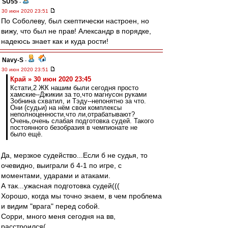
SU55
-
30 июн 2020 23:51
По Соболеву, был скептически настроен, но
вижу, что был не прав! Александр в порядке,
надеюсь знает как и куда рости!
Navy-S
-
30 июн 2020 23:51
Край » 30 июн 2020 23:45
Кстати,2 ЖК нашим были сегодня просто
хамские--Джикии за то,что магнусон руками
Зобнина схватил, и Тэду--непонятно за что.
Они (судьи) на нём свои комплексы
неполноценности,что ли,отрабатывают?
Очень,очень слабая подготовка судей. Такого
постоянного безобразия в чемпионате не
было ещё.
Да, мерзкое судейство...Если б не судья, то
очевидно, выиграли б 4-1 по игре, с
моментами, ударами и атаками.
А так...ужасная подготовка судей(((
Хорошо, когда мы точно знаем, в чем проблема
и видим "врага" перед собой.
Сорри, много меня сегодня на вв,
расстроился(