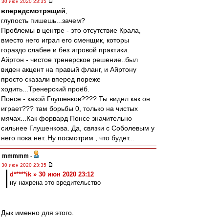
30 июн 2020 23:35
впередсмотрящий
,
глупость пишешь...зачем?
Проблемы в центре - это отсутствие Крала,
вместо него играл его сменщик, которы
гораздо слабее и без игровой практики.
Айртон - чистое тренерское решение..был
виден акцент на правый фланг, и Айртону
просто сказали вперед пореже
ходить...Тренерский проёб.
Понсе - какой Глушенков???? Ты видел как он
играет??? там борьбы 0, только на чистых
мячах...Как форвард Понсе значительно
сильнее Глушенкова. Да, связки с Соболевым у
него пока нет..Ну посмотрим , что будет...
mmmmm
-
30 июн 2020 23:35
d*****ik » 30 июн 2020 23:12
ну нахрена это вредительство
Дык именно для этого.