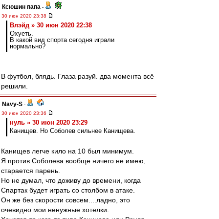
Ксюшин папа
-
30 июн 2020 23:38
Влэйд » 30 июн 2020 22:38
Охуеть.
В какой вид спорта сегодня играли
нормально?
В футбол, блядь. Глаза разуй. два момента всё
решили.
Navy-S
-
30 июн 2020 23:36
нуль » 30 июн 2020 23:29
Канищев. Но Соболев сильнее Канищева.
Канищев легче кило на 10 был минимум.
Я против Соболева вообще ничего не имею,
старается парень.
Но не думал, что доживу до времени, когда
Спартак будет играть со столбом в атаке.
Он же без скорости совсем....ладно, это
очевидно мои ненужные хотелки.