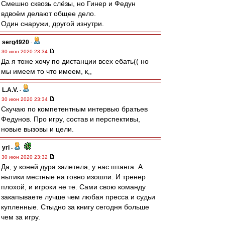
Смешно сквозь слёзы, но Гинер и Федун
вдвоём делают общее дело.
Один снаружи, другой изнутри.
serg4920
-
30 июн 2020 23:34
Да я тоже хочу по дистанции всех ебать(( но
мы имеем то что имеем, к,,
L.А.V.
-
30 июн 2020 23:34
Скучаю по компетентным интервью братьев
Федунов. Про игру, состав и перспективы,
новые вызовы и цели.
yri
-
30 июн 2020 23:32
Да, у коней дура залетела, у нас штанга. А
нытики местные на говно изошли. И тренер
плохой, и игроки не те. Сами свою команду
закапываете лучше чем любая пресса и судьи
купленные. Стыдно за книгу сегодня больше
чем за игру.