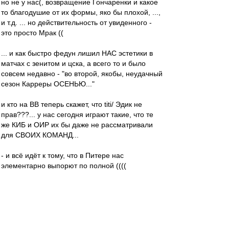
но не у нас(, возвращение Гончаренки и какое
то благодушие от их формы, яко бы плохой, ...,
и т.д. ... но действительность от увиденного -
это просто Мрак ((
... и как быстро федун лишил НАС эстетики в
матчах с зенитом и цска, а всего то и было
совсем недавно - "во второй, якобы, неудачный
сезон Карреры ОСЕНЬЮ..."
и кто на ВВ теперь скажет, что titi/ Эдик не
прав???... у нас сегодня играют такие, что те
же КИБ и ОИР их бы даже не рассматривали
для СВОИХ КОМАНД...
- и всё идёт к тому, что в Питере нас
элементарно выпорют по полной ((((
- какая БЛЯЯЯЯЯ Европа с таким составом и
от ношением игроков к своим прямым
обязаностям в тренировках и на поле...
Мальчики!!!!! Вы что ОХУЕЛИ все и забыли с