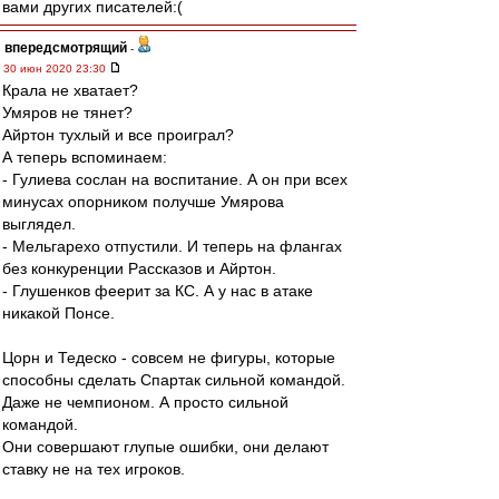
вами других писателей:(
впередсмотрящий
-
30 июн 2020 23:30
Крала не хватает?
Умяров не тянет?
Айртон тухлый и все проиграл?
А теперь вспоминаем:
- Гулиева сослан на воспитание. А он при всех
минусах опорником получше Умярова
выглядел.
- Мельгарехо отпустили. И теперь на флангах
без конкуренции Рассказов и Айртон.
- Глушенков феерит за КС. А у нас в атаке
никакой Понсе.
Цорн и Тедеско - совсем не фигуры, которые
способны сделать Спартак сильной командой.
Даже не чемпионом. А просто сильной
командой.
Они совершают глупые ошибки, они делают
ставку не на тех игроков.