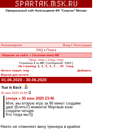
Официальный сайт болельщиков ФК "Спартак" Москва
Полная версия
Вход
•
Регистрация
FAQ
•
Поиск
Общение на сайте
Гостевая книга ВВ
»
Пред. тема
|
След. тема
Страница
1
из
60
[ Сообщений: 2963 ]
На страницу
1
,
2
,
3
,
4
,
5
...
60
След.
Начать новую тему
Добавить
Версия для печати
01.06.2020 - 30.06.2020
Tsar Is Back
-
30 июн 2020 23:58
zmeya » 30 июн 2020 23:46
Мля, мы вторую игру за 90 минут создаём
два! (Блять!!) момента! Мертвые кони
создали четыре.
Кто тогда мы?))
Никто не отменяет вину тренера в крайне