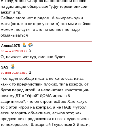
Я хочу, чтобы Спартак на постоянной основе
на дистанции обыгрывал "уфу-тереки-енисеи-
анжи" и тд.
Сейчас этоге нет и рядом. А выиграть один
матч (хоть и в питере у зенита) это мы и сейчас
можем, но сути-то это не меняет, не надо
обманываться
Алекс1975
-
30 июн 2020 23:22
О, начался чат кур, смешно будет.
SAS
-
30 июн 2020 23:19
- сегодня вообще писать не хотелось, из-за
каких то предчувствий плохих, типа коэфф. от
буков перед игрой, и непонятная констатация-
почему ДТ с "Уфой" ДОМА играл в 5
защитников?, что он строит всё же Х..ю какую
то с этой игрой на контрах, а не НАШ Футбол,
если говорить объективно, еськов этот, как
предвестник продолжения от всех судеек чего
то нехорошего, Шикарный Глушенков 2-й матч,