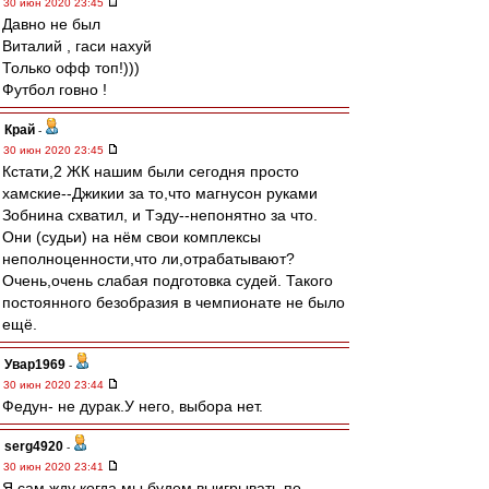
30 июн 2020 23:45
Давно не был
Виталий , гаси нахуй
Только офф топ!)))
Футбол говно !
Край
-
30 июн 2020 23:45
Кстати,2 ЖК нашим были сегодня просто
хамские--Джикии за то,что магнусон руками
Зобнина схватил, и Тэду--непонятно за что.
Они (судьи) на нём свои комплексы
неполноценности,что ли,отрабатывают?
Очень,очень слабая подготовка судей. Такого
постоянного безобразия в чемпионате не было
ещё.
Увар1969
-
30 июн 2020 23:44
Федун- не дурак.У него, выбора нет.
serg4920
-
30 июн 2020 23:41
Я сам жду когда мы будем выигрывать по