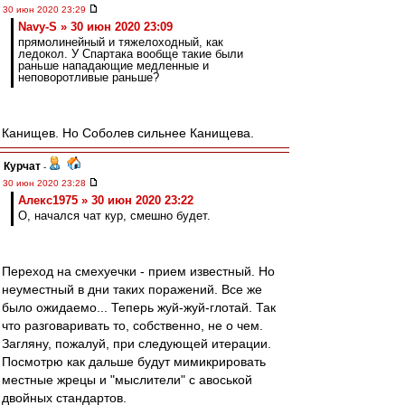
30 июн 2020 23:29
Navy-S » 30 июн 2020 23:09
прямолинейный и тяжелоходный, как
ледокол. У Спартака вообще такие были
раньше нападающие медленные и
неповоротливые раньше?
Канищев. Но Соболев сильнее Канищева.
Курчат
-
30 июн 2020 23:28
Алекс1975 » 30 июн 2020 23:22
О, начался чат кур, смешно будет.
Переход на смехуечки - прием известный. Но
неуместный в дни таких поражений. Все же
было ожидаемо... Теперь жуй-жуй-глотай. Так
что разговаривать то, собственно, не о чем.
Загляну, пожалуй, при следующей итерации.
Посмотрю как дальше будут мимикрировать
местные жрецы и "мыслители" с авоськой
двойных стандартов.