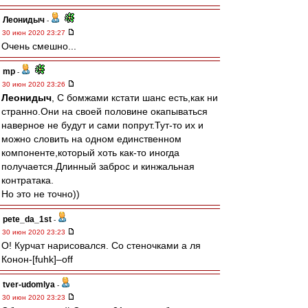
Леонидыч
-
30 июн 2020 23:27
Очень смешно...
mp
-
30 июн 2020 23:26
Леонидыч
, С бомжами кстати шанс есть,как ни
странно.Они на своей половине окапываться
наверное не будут и сами попрут.Тут-то их и
можно словить на одном единственном
компоненте,который хоть как-то иногда
получается.Длинный заброс и кинжальная
контратака.
Но это не точно))
pete_da_1st
-
30 июн 2020 23:23
O! Курчат нарисовался. Со стеночками а ля
Конон-[fuhk]–off
tver-udomlya
-
30 июн 2020 23:23