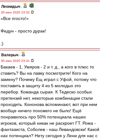
Леонидыч
-
30 июн 2020 23:32
«Все пгосто!»
Федун - просто дурак!
;)
Валерыч
-
30 июн 2020 23:31
Бакаев - 1, Умяров - 2 и т. д., а кого в плюс то
ставить? Вы на лавку посмотрите! Кого на
замену? Почему Ещ играл с Уфой, потому что
поставить в защиту 4 из 5 молодых это
перебор. Команда сырая. К Тедеско особых
претензий нет, некоторые комбинации стали
проходить. Кононова вспоминают, вот при нем
вообще ничего похожего не было! Ещё
понравилось про 50% потенциала наших
игроков, который никак не раскроет ГТ. Рома -
фантазиста, Соболев - наш Левандовски! Какой
нах потенциал? Нету сегодня у Лени для нас с