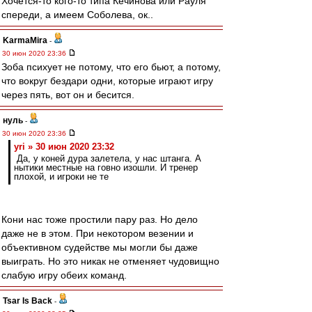
Хочется-то кого-то типа Кечинова или Рауля
спереди, а имеем Соболева, ок..
KarmaMira
-
30 июн 2020 23:36
Зоба психует не потому, что его бьют, а потому,
что вокруг бездари одни, которые играют игру
через пять, вот он и бесится.
нуль
-
30 июн 2020 23:36
yri » 30 июн 2020 23:32
Да, у коней дура залетела, у нас штанга. А
нытики местные на говно изошли. И тренер
плохой, и игроки не те
Кони нас тоже простили пару раз. Но дело
даже не в этом. При некотором везении и
объективном судействе мы могли бы даже
выиграть. Но это никак не отменяет чудовищно
слабую игру обеих команд.
Tsar Is Back
-