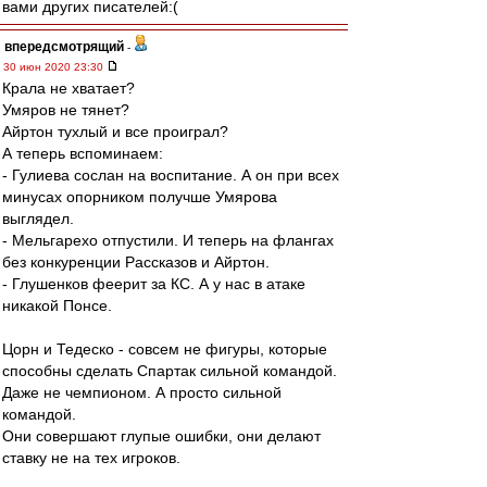
вами других писателей:(
впередсмотрящий
-
30 июн 2020 23:30
Крала не хватает?
Умяров не тянет?
Айртон тухлый и все проиграл?
А теперь вспоминаем:
- Гулиева сослан на воспитание. А он при всех
минусах опорником получше Умярова
выглядел.
- Мельгарехо отпустили. И теперь на флангах
без конкуренции Рассказов и Айртон.
- Глушенков феерит за КС. А у нас в атаке
никакой Понсе.
Цорн и Тедеско - совсем не фигуры, которые
способны сделать Спартак сильной командой.
Даже не чемпионом. А просто сильной
командой.
Они совершают глупые ошибки, они делают
ставку не на тех игроков.