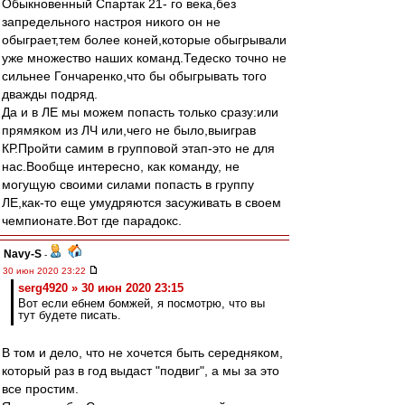
Обыкновенный Спартак 21- го века,без
запредельного настроя никого он не
обыграет,тем более коней,которые обыгрывали
уже множество наших команд.Тедеско точно не
сильнее Гончаренко,что бы обыгрывать того
дважды подряд.
Да и в ЛЕ мы можем попасть только сразу:или
прямяком из ЛЧ или,чего не было,выиграв
КР.Пройти самим в групповой этап-это не для
нас.Вообще интересно, как команду, не
могущую своими силами попасть в группу
ЛЕ,как-то еще умудряются засуживать в своем
чемпионате.Вот где парадокс.
Navy-S
-
30 июн 2020 23:22
serg4920 » 30 июн 2020 23:15
Вот если ебнем бомжей, я посмотрю, что вы
тут будете писать.
В том и дело, что не хочется быть середняком,
который раз в год выдаст "подвиг", а мы за это
все простим.