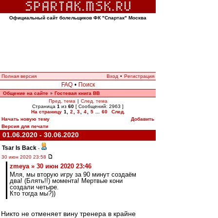
Официальный сайт болельщиков ФК "Спартак" Москва
Полная версия
Вход
•
Регистрация
FAQ
•
Поиск
Общение на сайте
Гостевая книга ВВ
»
Пред. тема
|
След. тема
Страница
1
из
60
[ Сообщений: 2963 ]
На страницу
1
,
2
,
3
,
4
,
5
...
60
След.
Начать новую тему
Добавить
Версия для печати
01.06.2020 - 30.06.2020
Tsar Is Back
-
30 июн 2020 23:58
zmeya » 30 июн 2020 23:46
Мля, мы вторую игру за 90 минут создаём
два! (Блять!!) момента! Мертвые кони
создали четыре.
Кто тогда мы?))
Никто не отменяет вину тренера в крайне