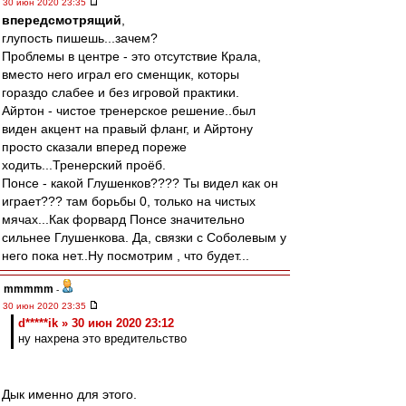
30 июн 2020 23:35
впередсмотрящий
,
глупость пишешь...зачем?
Проблемы в центре - это отсутствие Крала,
вместо него играл его сменщик, которы
гораздо слабее и без игровой практики.
Айртон - чистое тренерское решение..был
виден акцент на правый фланг, и Айртону
просто сказали вперед пореже
ходить...Тренерский проёб.
Понсе - какой Глушенков???? Ты видел как он
играет??? там борьбы 0, только на чистых
мячах...Как форвард Понсе значительно
сильнее Глушенкова. Да, связки с Соболевым у
него пока нет..Ну посмотрим , что будет...
mmmmm
-
30 июн 2020 23:35
d*****ik » 30 июн 2020 23:12
ну нахрена это вредительство
Дык именно для этого.