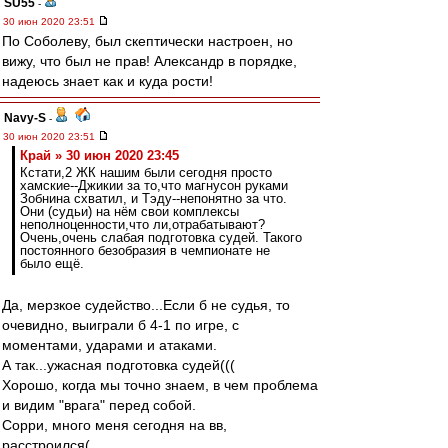
SU55
-
30 июн 2020 23:51
По Соболеву, был скептически настроен, но
вижу, что был не прав! Александр в порядке,
надеюсь знает как и куда рости!
Navy-S
-
30 июн 2020 23:51
Край » 30 июн 2020 23:45
Кстати,2 ЖК нашим были сегодня просто
хамские--Джикии за то,что магнусон руками
Зобнина схватил, и Тэду--непонятно за что.
Они (судьи) на нём свои комплексы
неполноценности,что ли,отрабатывают?
Очень,очень слабая подготовка судей. Такого
постоянного безобразия в чемпионате не
было ещё.
Да, мерзкое судейство...Если б не судья, то
очевидно, выиграли б 4-1 по игре, с
моментами, ударами и атаками.
А так...ужасная подготовка судей(((
Хорошо, когда мы точно знаем, в чем проблема
и видим "врага" перед собой.
Сорри, много меня сегодня на вв,
расстроился(