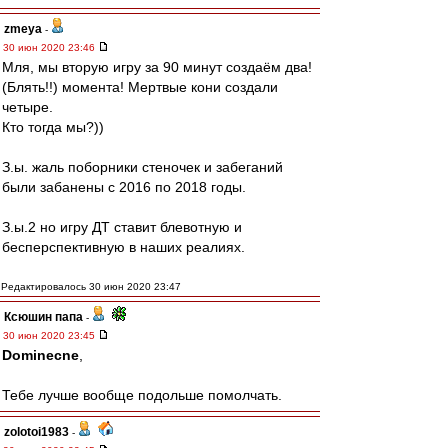
zmeya
-
30 июн 2020 23:46
Мля, мы вторую игру за 90 минут создаём два!
(Блять!!) момента! Мертвые кони создали
четыре.
Кто тогда мы?))
З.ы. жаль поборники стеночек и забеганий
были забанены с 2016 по 2018 годы.
З.ы.2 но игру ДТ ставит блевотную и
бесперспективную в наших реалиях.
Редактировалось 30 июн 2020 23:47
Ксюшин папа
-
30 июн 2020 23:45
Dominecne
,
Тебе лучше вообще подольше помолчать.
zolotoi1983
-