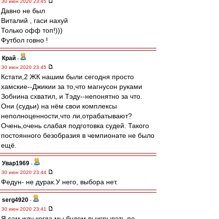
30 июн 2020 23:45
Давно не был
Виталий , гаси нахуй
Только офф топ!)))
Футбол говно !
Край
-
30 июн 2020 23:45
Кстати,2 ЖК нашим были сегодня просто
хамские--Джикии за то,что магнусон руками
Зобнина схватил, и Тэду--непонятно за что.
Они (судьи) на нём свои комплексы
неполноценности,что ли,отрабатывают?
Очень,очень слабая подготовка судей. Такого
постоянного безобразия в чемпионате не было
ещё.
Увар1969
-
30 июн 2020 23:44
Федун- не дурак.У него, выбора нет.
serg4920
-
30 июн 2020 23:41
Я сам жду когда мы будем выигрывать по