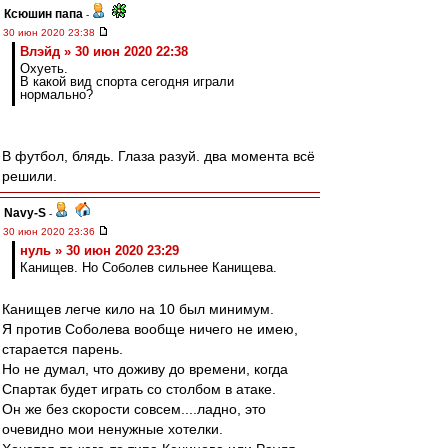
Ксюшин папа
-
30 июн 2020 23:38
Влэйд » 30 июн 2020 22:38
Охуеть.
В какой вид спорта сегодня играли
нормально?
В футбол, блядь. Глаза разуй. два момента всё
решили.
Navy-S
-
30 июн 2020 23:36
нуль » 30 июн 2020 23:29
Канищев. Но Соболев сильнее Канищева.
Канищев легче кило на 10 был минимум.
Я против Соболева вообще ничего не имею,
старается парень.
Но не думал, что доживу до времени, когда
Спартак будет играть со столбом в атаке.
Он же без скорости совсем....ладно, это
очевидно мои ненужные хотелки.