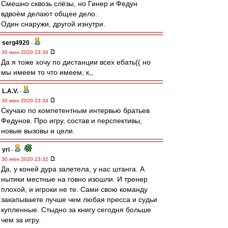
Смешно сквозь слёзы, но Гинер и Федун
вдвоём делают общее дело.
Один снаружи, другой изнутри.
serg4920
-
30 июн 2020 23:34
Да я тоже хочу по дистанции всех ебать(( но
мы имеем то что имеем, к,,
L.А.V.
-
30 июн 2020 23:34
Скучаю по компетентным интервью братьев
Федунов. Про игру, состав и перспективы,
новые вызовы и цели.
yri
-
30 июн 2020 23:32
Да, у коней дура залетела, у нас штанга. А
нытики местные на говно изошли. И тренер
плохой, и игроки не те. Сами свою команду
закапываете лучше чем любая пресса и судьи
купленные. Стыдно за книгу сегодня больше
чем за игру.