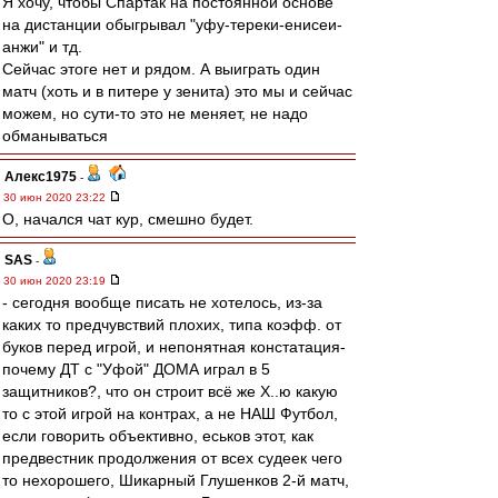
Я хочу, чтобы Спартак на постоянной основе
на дистанции обыгрывал "уфу-тереки-енисеи-
анжи" и тд.
Сейчас этоге нет и рядом. А выиграть один
матч (хоть и в питере у зенита) это мы и сейчас
можем, но сути-то это не меняет, не надо
обманываться
Алекс1975
-
30 июн 2020 23:22
О, начался чат кур, смешно будет.
SAS
-
30 июн 2020 23:19
- сегодня вообще писать не хотелось, из-за
каких то предчувствий плохих, типа коэфф. от
буков перед игрой, и непонятная констатация-
почему ДТ с "Уфой" ДОМА играл в 5
защитников?, что он строит всё же Х..ю какую
то с этой игрой на контрах, а не НАШ Футбол,
если говорить объективно, еськов этот, как
предвестник продолжения от всех судеек чего
то нехорошего, Шикарный Глушенков 2-й матч,