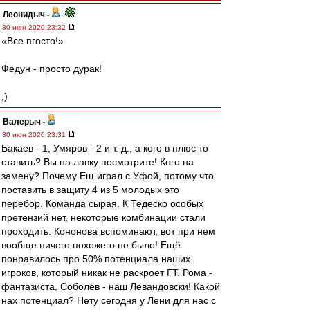
Леонидыч
-
30 июн 2020 23:32
«Все пгосто!»
Федун - просто дурак!
;)
Валерыч
-
30 июн 2020 23:31
Бакаев - 1, Умяров - 2 и т. д., а кого в плюс то
ставить? Вы на лавку посмотрите! Кого на
замену? Почему Ещ играл с Уфой, потому что
поставить в защиту 4 из 5 молодых это
перебор. Команда сырая. К Тедеско особых
претензий нет, некоторые комбинации стали
проходить. Кононова вспоминают, вот при нем
вообще ничего похожего не было! Ещё
понравилось про 50% потенциала наших
игроков, который никак не раскроет ГТ. Рома -
фантазиста, Соболев - наш Левандовски! Какой
нах потенциал? Нету сегодня у Лени для нас с