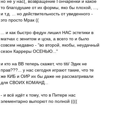
но не у нас(, возвращение Гончаренки и какое
то благодушие от их формы, яко бы плохой, ...,
и т.д. ... но действительность от увиденного -
это просто Мрак ((
... и как быстро федун лишил НАС эстетики в
матчах с зенитом и цска, а всего то и было
совсем недавно - "во второй, якобы, неудачный
сезон Карреры ОСЕНЬЮ..."
и кто на ВВ теперь скажет, что titi/ Эдик не
прав???... у нас сегодня играют такие, что те
же КИБ и ОИР их бы даже не рассматривали
для СВОИХ КОМАНД...
- и всё идёт к тому, что в Питере нас
элементарно выпорют по полной ((((
- какая БЛЯЯЯЯЯ Европа с таким составом и
от ношением игроков к своим прямым
обязаностям в тренировках и на поле...
Мальчики!!!!! Вы что ОХУЕЛИ все и забыли с