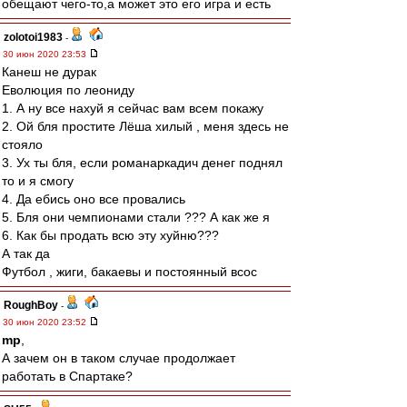
обещают чего-то,а может это его игра и есть
zolotoi1983
-
30 июн 2020 23:53
Канеш не дурак
Еволюция по леониду
1. А ну все нахуй я сейчас вам всем покажу
2. Ой бля простите Лёша хилый , меня здесь не
стояло
3. Ух ты бля, если романаркадич денег поднял
то и я смогу
4. Да ебись оно все провались
5. Бля они чемпионами стали ??? А как же я
6. Как бы продать всю эту хуйню???
А так да
Футбол , жиги, бакаевы и постоянный всос
RoughBoy
-
30 июн 2020 23:52
mp
,
А зачем он в таком случае продолжает
работать в Спартаке?