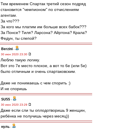
Тем временем Спартак третий сезон подряд
становится "чемпионом" по отчислениям
агентам.
За что???
За кого мы платим им больше всех бабок???
За Понсе? Тиля? Ларсона? Айртона? Крала?
Федун, ты слепой?
Berzini
-
30 июн 2020 23:30
Люблю такую логику.
Вот это 7е место плохое, а вот то 6е (или 5е)
было отличным и очень спартаковским.
Даже не понимаешь с чем спорить :)
И не споришь
SU55
-
30 июн 2020 23:29
Даже если сли ты оплодотворишь 9 женщин,
ребéнка не получишь через месяц))
нуль
-