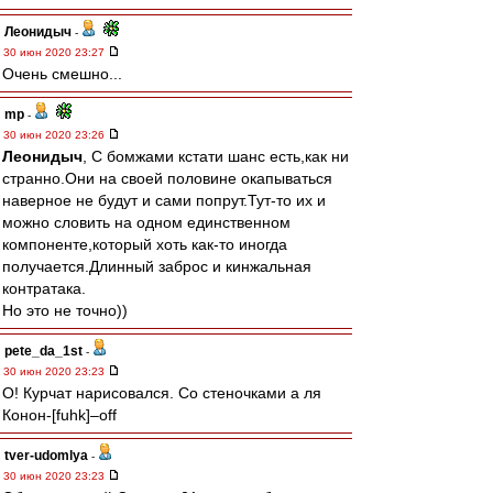
Леонидыч
-
30 июн 2020 23:27
Очень смешно...
mp
-
30 июн 2020 23:26
Леонидыч
, С бомжами кстати шанс есть,как ни
странно.Они на своей половине окапываться
наверное не будут и сами попрут.Тут-то их и
можно словить на одном единственном
компоненте,который хоть как-то иногда
получается.Длинный заброс и кинжальная
контратака.
Но это не точно))
pete_da_1st
-
30 июн 2020 23:23
O! Курчат нарисовался. Со стеночками а ля
Конон-[fuhk]–off
tver-udomlya
-
30 июн 2020 23:23