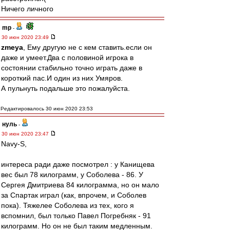
Ничего личного
mp
-
30 июн 2020 23:49
zmeya
, Ему другую не с кем ставить.если он
даже и умеет.Два с половиной игрока в
состоянии стабильно точно играть даже в
короткий пас.И один из них Умяров.
А пульнуть подальше это пожалуйста.
Редактировалось 30 июн 2020 23:53
нуль
-
30 июн 2020 23:47
Navy-S,
интереса ради даже посмотрел : у Канищева
вес был 78 килограмм, у Соболева - 86. У
Сергея Дмитриева 84 килограмма, но он мало
за Спартак играл (как, впрочем, и Соболев
пока). Тяжелее Соболева из тех, кого я
вспомнил, был только Павел Погребняк - 91
килограмм. Но он не был таким медленным.