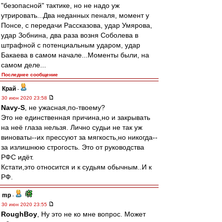
"безопасной" тактике, но не надо уж
утрировать...Два неданных пеналя, момент у
Понсе, с передачи Рассказова, удар Умярова,
удар Зобнина, два раза возня Соболева в
штрафной с потенциальным ударом, удар
Бакаева в самом начале...Моменты были, на
самом деле...
Последнее сообщение
Край
-
30 июн 2020 23:58
Navy-S
, не ужасная,по-твоему?
Это не единственная причина,но и закрывать
на неё глаза нельзя. Лично судьи не так уж
виноваты--их прессуют за мягкость,но никогда--
за излишнюю строгость. Это от руководства
РФС идёт.
Кстати,это относится и к судьям обычным..И к
РФ.
mp
-
30 июн 2020 23:55
RoughBoy
, Ну это не ко мне вопрос. Может