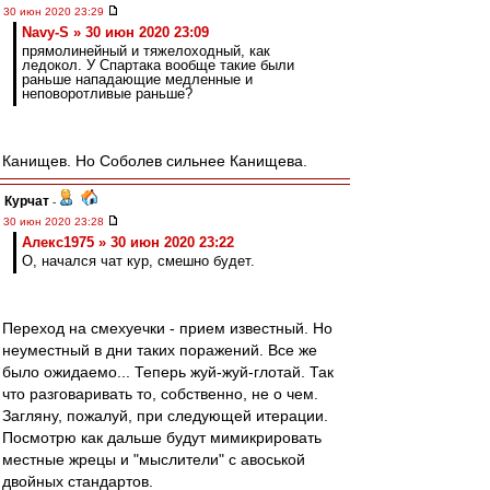
30 июн 2020 23:29
Navy-S » 30 июн 2020 23:09
прямолинейный и тяжелоходный, как
ледокол. У Спартака вообще такие были
раньше нападающие медленные и
неповоротливые раньше?
Канищев. Но Соболев сильнее Канищева.
Курчат
-
30 июн 2020 23:28
Алекс1975 » 30 июн 2020 23:22
О, начался чат кур, смешно будет.
Переход на смехуечки - прием известный. Но
неуместный в дни таких поражений. Все же
было ожидаемо... Теперь жуй-жуй-глотай. Так
что разговаривать то, собственно, не о чем.
Загляну, пожалуй, при следующей итерации.
Посмотрю как дальше будут мимикрировать
местные жрецы и "мыслители" с авоськой
двойных стандартов.