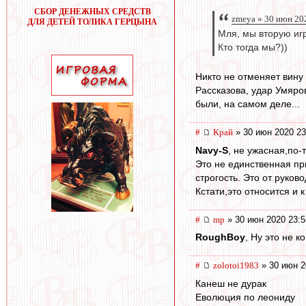
СБОР ДЕНЕЖНЫХ СРЕДСТВ
zmeya » 30 июн 20
ДЛЯ ДЕТЕЙ ТОЛИКА ГЕРЦЫНА
Мля, мы вторую игр
Кто тогда мы?))
Никто не отменяет вину 
Рассказова, удар Умяро
были, на самом деле...
#
Край
» 30 июн 2020 23
Navy-S
, не ужасная,по-
Это не единственная при
строгость. Это от руков
Кстати,это относится и 
#
mp
» 30 июн 2020 23:5
RoughBoy
, Ну это не к
#
zolotoi1983
» 30 июн 2
Канеш не дурак
Еволюция по леониду