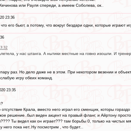
 Кечинова или Рауля спереди, а имеем Соболева, ок..
20 23:36
что его бьют, а потому, что вокруг бездари одни, которые играют иг
:36
23:32
алетела, у нас штанга. А нытики местные на говно изошли. И тренер
 пару раз. Но дело даже не в этом. При некотором везении и объек
слабую игру обеих команд.
020 23:35
м?
 отсутствие Крала, вместо него играл его сменщик, которы гораздо
ское решение..был виден акцент на правый фланг, и Айртону просто
в???? Ты видел как он играет??? там борьбы 0, только на чистых м
 него пока нет..Ну посмотрим , что будет...