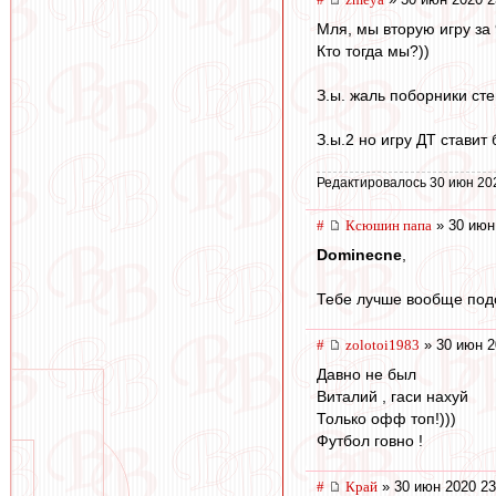
Мля, мы вторую игру за 
Кто тогда мы?))
З.ы. жаль поборники ст
З.ы.2 но игру ДТ стави
Редактировалось 30 июн 20
#
Ксюшин папа
» 30 июн
Dominecne
,
Тебе лучше вообще под
#
zolotoi1983
» 30 июн 2
Давно не был
Виталий , гаси нахуй
Только офф топ!)))
Футбол говно !
#
Край
» 30 июн 2020 23