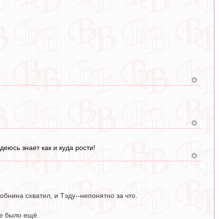
деюсь знает как и куда рости!
бнина схватил, и Тэду--непонятно за что.
не было ещё.