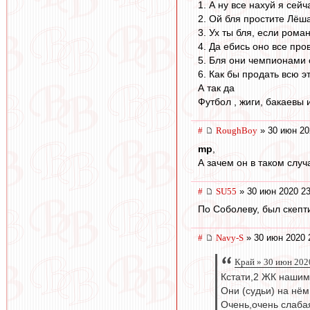
1. А ну все нахуй я сей
2. Ой бля простите Лёша
3. Ух ты бля, если рома
4. Да ебись оно все про
5. Бля они чемпионами с
6. Как бы продать всю э
А так да
Футбол , жиги, бакаевы 
#
RoughBoy
» 30 июн 20
mp
,
А зачем он в таком слу
#
SU55
» 30 июн 2020 23
По Соболеву, был скепти
#
Navy-S
» 30 июн 2020 
Край » 30 июн 202
Кстати,2 ЖК нашим 
Они (судьи) на нё
Очень,очень слабая