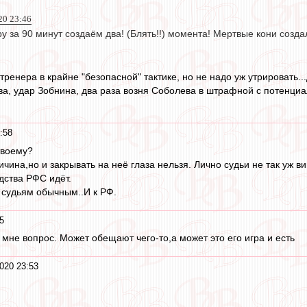
20 23:46
у за 90 минут создаём два! (Блять!!) момента! Мертвые кони созда
тренера в крайне "безопасной" тактике, но не надо уж утрировать.
ва, удар Зобнина, два раза возня Соболева в штрафной с потенци
:58
твоему?
чина,но и закрывать на неё глаза нельзя. Лично судьи не так уж в
одства РФС идёт.
к судьям обычным..И к РФ.
5
о мне вопрос. Может обещают чего-то,а может это его игра и есть
020 23:53