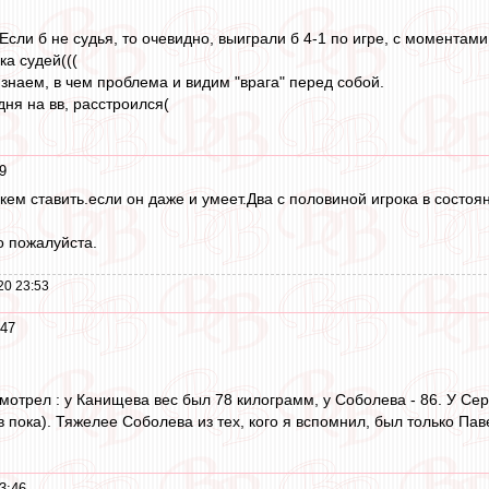
.Если б не судья, то очевидно, выиграли б 4-1 по игре, с моментам
ка судей(((
знаем, в чем проблема и видим "врага" перед собой.
дня на вв, расстроился(
9
 кем ставить.если он даже и умеет.Два с половиной игрока в состоя
о пожалуйста.
20 23:53
:47
мотрел : у Канищева вес был 78 килограмм, у Соболева - 86. У Се
в пока). Тяжелее Соболева из тех, кого я вспомнил, был только Па
3:46