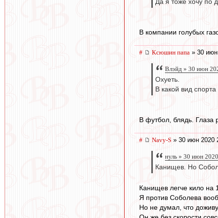
Да я тоже хочу по 
В компании голубых газов
#
Ксюшин папа
» 30 июн
Влэйд » 30 июн 20
Охуеть.
В какой вид спорта
В футбол, блядь. Глаза 
#
Navy-S
» 30 июн 2020 
нуль » 30 июн 2020
Канищев. Но Собол
Канищев легче кило на 
Я против Соболева вооб
Но не думал, что доживу
Он же без скорости совс