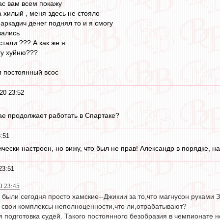
час вам всем покажу
 хилый , меня здесь не стояло
наркадич денег поднял то и я смогу
вались
тали ??? А как же я
ту хуйню???
и постоянный всос
20 23:52
чае продолжает работать в Спартаке?
:51
чески настроен, но вижу, что был не прав! Александр в порядке, на
23:51
0 23:45
были сегодня просто хамские--Джикии за то,что магнусон руками Зо
м свои комплексы неполноценности,что ли,отрабатывают?
 подготовка судей. Такого постоянного безобразия в чемпионате 