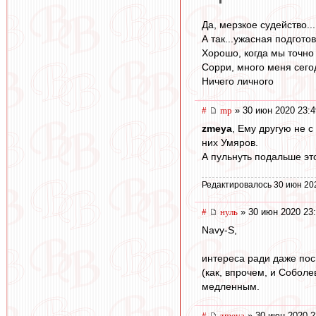
Да, мерзкое судейство..
А так...ужасная подготов
Хорошо, когда мы точно 
Сорри, много меня сего
Ничего личного
#
mp
» 30 июн 2020 23:4
zmeya
, Ему другую не с
них Умяров.
А пульнуть подальше эт
Редактировалось 30 июн 20
#
нуль
» 30 июн 2020 23
Navy-S,
интереса ради даже пос
(как, впрочем, и Соболе
медленным.
#
zmeya
» 30 июн 2020 2