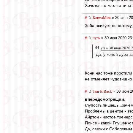
Хочется-то кого-то типа
#
KarmaMira
» 30 июн 20
Зоба психует не потому, 
#
нуль
» 30 июн 2020 23
yri » 30 июн 2020 
Да, у коней дура з
Кони нас тоже простили
не отменяет чудовищно 
#
Tsar Is Back
» 30 июн 2
впередсмотрящий
,
глупость пишешь...заче
Проблемы в центре - это
Айртон - чистое тренер
Понсе - какой Глушенко
Да, связки с Соболевым у