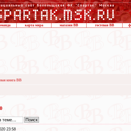
оманда
карта мира
магазин ВВ
гостевая ВВ
ф
вая книга ВВ
20
020 23:58