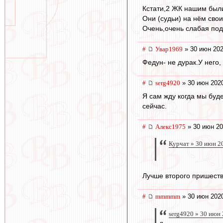
Кстати,2 ЖК нашим были 
Они (судьи) на нём сво
Очень,очень слабая под
#
Увар1969
» 30 июн 202
Федун- не дурак.У него,
#
serg4920
» 30 июн 2020
Я сам жду когда мы буд
сейчас.
#
Алекс1975
» 30 июн 20
Курчат » 30 июн 2
Лучше второго пришеств
#
mmmmm
» 30 июн 2020
serg4920 » 30 июн