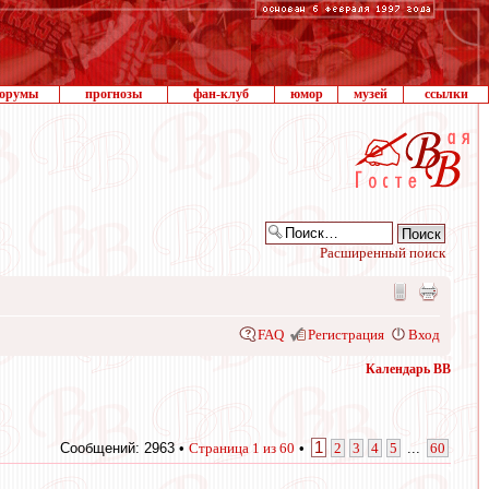
орумы
прогнозы
фан-клуб
юмор
музей
ссылки
Расширенный поиск
FAQ
Регистрация
Вход
Календарь ВВ
1
Сообщений: 2963 •
Страница
1
из
60
•
2
3
4
5
...
60