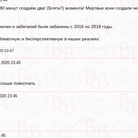
90 минут создаём два! (Блять!!) момента! Мертвые кони создали че
еночек и забеганий были забанены с 2016 по 2018 годы.
т блевотную и бесперспективную в наших реалиях.
20 23:47
 2020 23:45
ольше помолчать.
020 23:45
:45