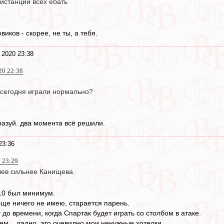
дистанции всех ебать
иков - скорее, не ты, а тебя.
 2020 23:38
20 22:38
 сегодня играли нормально?
разуй. два момента всё решили.
23:36
 23:29
ев сильнее Канищева.
10 был минимум.
ще ничего не имею, старается парень.
 до времени, когда Спартак будет играть со столбом в атаке.
ем....ладно, это очевидно мои ненужные хотелки.