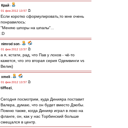
Край
-
01 фев 2012 13:57
Если коротко сформулировать,то мне очень
понравилось:
"Меняю шпоры на шпалы"...
:D
nimrod son
-
01 фев 2012 13:57
а я, кстати, рад, что Пав у лохов - чё-то
кажется, что это вторая серия Одемвинги vs
Велик)
xmeli
-
01 фев 2012 13:57
tiffozi
,
Сегодня посмотрим, куда Динияра поставит
Валера, думаю, что он будет вместо Дзюбы.
Помню также, когда Динияр играл в локо на
фланге, он, как у нас Торбинский больше
смещался в центр.