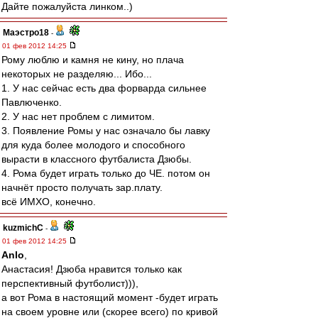
Дайте пожалуйста линком..)
Маэстро18
-
01 фев 2012 14:25
Рому люблю и камня не кину, но плача
некоторых не разделяю... Ибо...
1. У нас сейчас есть два форварда сильнее
Павлюченко.
2. У нас нет проблем с лимитом.
3. Появление Ромы у нас означало бы лавку
для куда более молодого и способного
вырасти в классного футбалиста Дзюбы.
4. Рома будет играть только до ЧЕ. потом он
начнёт просто получать зар.плату.
всё ИМХО, конечно.
kuzmichC
-
01 фев 2012 14:25
Anlo
,
Анастасия! Дзюба нравится только как
перспективный футболист))),
а вот Рома в настоящий момент -будет играть
на своем уровне или (скорее всего) по кривой