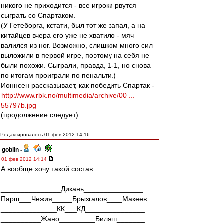
никого не приходится - все игроки рвутся
сыграть со Спартаком.
(У Гетеборга, кстати, был тот же запал, а на
китайцев вчера его уже не хватило - мяч
валился из ног. Возможно, слишком много сил
выложили в первой игре, поэтому на себя не
были похожи. Сыграли, правда, 1-1, но снова
по итогам проиграли по пенальти.)
Ионнсен рассказывает, как победить Спартак -
http://www.rbk.no/multimedia/archive/00 ...
55797b.jpg
(продолжение следует).
Редактировалось 01 фев 2012 14:16
goblin
-
01 фев 2012 14:14
А вообще хочу такой состав:
_______________Дикань_______________
Парш___Чежия_____Брызгалов____Макеев
______________КК___КД_______________
__________Жано_________Биляш_______