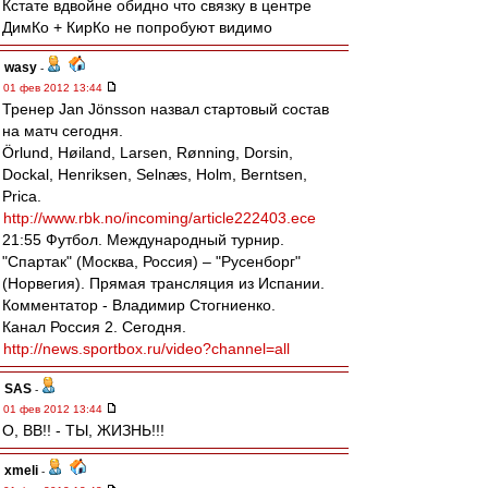
Кстате вдвойне обидно что связку в центре
ДимКо + КирКо не попробуют видимо
wasy
-
01 фев 2012 13:44
Тренер Jan Jönsson назвал стартовый состав
на матч сегодня.
Örlund, Høiland, Larsen, Rønning, Dorsin,
Dockal, Henriksen, Selnæs, Holm, Berntsen,
Prica.
http://www.rbk.no/incoming/article222403.ece
21:55 Футбол. Международный турнир.
"Спартак" (Москва, Россия) – "Русенборг"
(Норвегия). Прямая трансляция из Испании.
Комментатор - Владимир Стогниенко.
Канал Россия 2. Сегодня.
http://news.sportbox.ru/video?channel=all
SAS
-
01 фев 2012 13:44
О, ВВ!! - ТЫ, ЖИЗНЬ!!!
xmeli
-