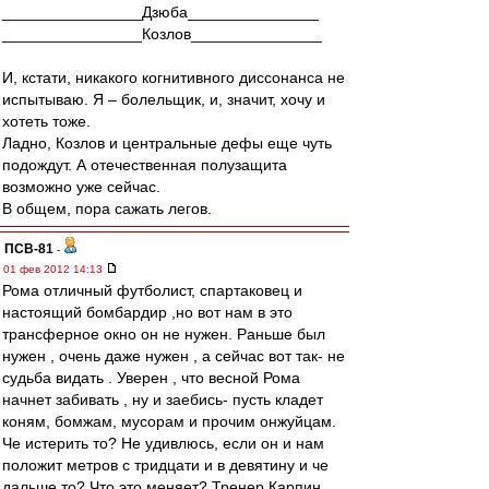
________________Дзюба_______________
________________Козлов_______________
И, кстати, никакого когнитивного диссонанса не
испытываю. Я – болельщик, и, значит, хочу и
хотеть тоже.
Ладно, Козлов и центральные дефы еще чуть
подождут. А отечественная полузащита
возможно уже сейчас.
В общем, пора сажать легов.
ПСВ-81
-
01 фев 2012 14:13
Рома отличный футболист, спартаковец и
настоящий бомбардир ,но вот нам в это
трансферное окно он не нужен. Раньше был
нужен , очень даже нужен , а сейчас вот так- не
судьба видать . Уверен , что весной Рома
начнет забивать , ну и заебись- пусть кладет
коням, бомжам, мусорам и прочим онжуйцам.
Че истерить то? Не удивлюсь, если он и нам
положит метров с тридцати и в девятину и че
дальше то? Что это меняет? Тренер Карпин