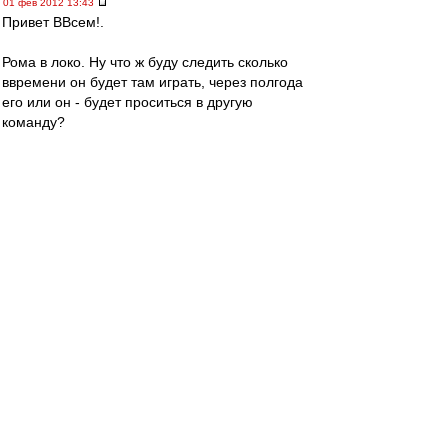
01 фев 2012 13:43
Привет ВВсем!.
Рома в локо. Ну что ж буду следить сколько
ввремени он будет там играть, через полгода
его или он - будет проситься в другую
команду?
Рома, ну почему ты не остался в Англии в
любой другой команде, а приехал в команду,
где болельщики - одни "лялечки" :evil: :D
whiplash
-
01 фев 2012 13:41
Немного о раскладах на Copa Del Sol
1) Для выхода в финал турнира Спартаку
достаточно побед над Русенборгом и Мольде.
2) В случае нашей победы сегодня по пенальти
Русенборг будет выше в таблице (поскольку
главным критерием при равенстве очков
является разность голов) и, кроме своей
победы над Мольде, Спартаку для выхода в
финал потребуется ещё осечка Русенборга в