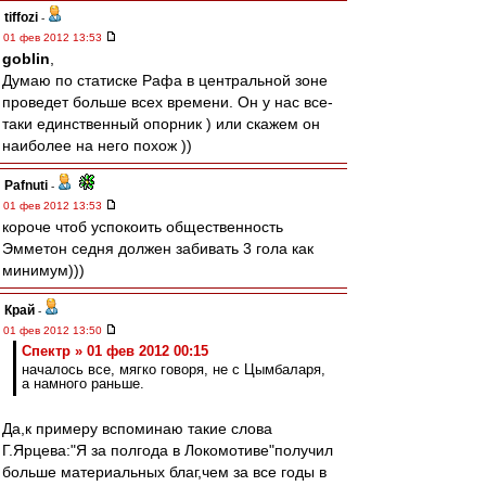
tiffozi
-
01 фев 2012 13:53
goblin
,
Думаю по статиске Рафа в центральной зоне
проведет больше всех времени. Он у нас все-
таки единственный опорник ) или скажем он
наиболее на него похож ))
Pafnuti
-
01 фев 2012 13:53
короче чтоб успокоить общественность
Эмметон седня должен забивать 3 гола как
минимум)))
Край
-
01 фев 2012 13:50
Спектр » 01 фев 2012 00:15
началось все, мягко говоря, не с Цымбаларя,
а намного раньше.
Да,к примеру вспоминаю такие слова
Г.Ярцева:"Я за полгода в Локомотиве"получил
больше материальных благ,чем за все годы в