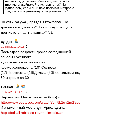
пусть кладет коням, бомжам, мусорам и
прочим онжуйцам. Че истерить то? Не
удивлюсь, если он и нам положит метров с
тридцати и в девятину и че дальше то?
Ну клан он уже , правда авто-голом. Но
красиво и в "девятку". Так что лучше пусть
тренируется ... "на кошках" (с).
бундес
-
01 фев 2012 14:15
Посмотрел возраст игроков сегодняшней
основы Русенбога....
ну совсем не зеленые они....
Кроме Хенриксена (19).Солнеса
(17),Бернтсена (18)Докела (23)-остальным под
30 и троим за 30...
Udralets
-
01 фев 2012 14:15
Первый гол Павлюченко за Локо) -
http://www.youtube.com/watch?v=NL2qv2m13ps
И знаменитый жесть для Арнольдыча -
http://fotball.adressa.no/multimedia/ar ...