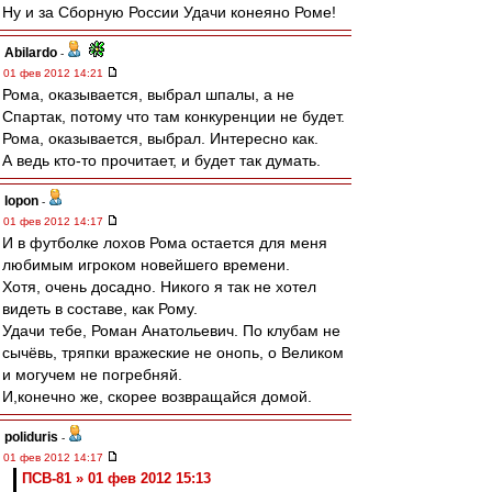
Ну и за Сборную России Удачи конеяно Роме!
Abilardo
-
01 фев 2012 14:21
Рома, оказывается, выбрал шпалы, а не
Спартак, потому что там конкуренции не будет.
Рома, оказывается, выбрал. Интересно как.
А ведь кто-то прочитает, и будет так думать.
lopon
-
01 фев 2012 14:17
И в футболке лохов Рома остается для меня
любимым игроком новейшего времени.
Хотя, очень досадно. Никого я так не хотел
видеть в составе, как Рому.
Удачи тебе, Роман Анатольевич. По клубам не
сычёвь, тряпки вражеские не онопь, о Великом
и могучем не погребняй.
И,конечно же, скорее возвращайся домой.
poliduris
-
01 фев 2012 14:17
ПСВ-81 » 01 фев 2012 15:13