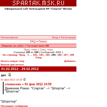
Официальный сайт болельщиков ФК "Спартак" Москва
Полная версия
Вход
•
Регистрация
FAQ
•
Поиск
Общение на сайте
Гостевая книга ВВ
»
Пред. тема
|
След. тема
Страница
185
из
188
[ Сообщений: 9391 ]
На страницу
Пред.
1
...
182
,
183
,
184
,
185
,
186
,
187
,
188
След.
Начать новую тему
Добавить
Версия для печати
01.02.2012 - 29.02.2012
gav
-
01 фев 2012 14:30
словесник » 01 фев 2012 14:59
Движение Ромки: "Спартак" --> "Шпортак" -->
"Шпалтак"
"Шпротор"
Последнее сообщение