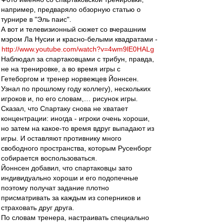
например, предваряло обзорную статью о
турнире в "Эль паис".
А вот и телевизионный сюжет со вчерашним
мэром Ла Нусии и красно-белыми квадратами -
http://www.youtube.com/watch?v=4wm9lE0HALg
Наблюдал за спартаковцами с трибун, правда,
не на тренировке, а во время игры с
Гетеборгом и тренер норвежцев Йоннсен.
Узнал по прошлому году коллегу), нескольких
игроков и, по его словам,… рисунок игры.
Сказал, что Спартаку снова не хватает
концентрации: иногда - игроки очень хороши,
но затем на какое-то время вдруг выпадают из
игры. И оставляют противнику много
свободного пространства, которым Русенборг
собирается воспользоваться.
Йоннсен добавил, что спартаковцы зато
индивидуально хороши и его подопечные
поэтому получат задание плотно
присматривать за каждым из соперников и
страховать друг друга.
По словам тренера, настраивать специально