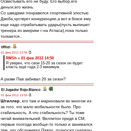
Освистывать его не буду. Его выбор,его
деньги,его жизнь.
Со шведами понравился спортивной злостью
Дзюба,чуствует конкуренцию,а вот в боксе ему
еще надо отрабатывать удары(пусть выпишет
тренера из америки г-на Атласа),пока только
толкается..
tiffozi
-
01 фев 2012 13:58
RMSh » 01 фев 2012 14:50
Я уверен, что свои 15-20 за сезон он будет
класть ещё года 2-3 минимум.
А разве Пав забивал 20 за сезон?
El Jugador Rojo-Blanco
-
01 фев 2012 13:58
Штиллер
, его там и мариновали во многом из-
за того, что мало мобильности было. Про
стабильность. А что стабильность? Ты тоже
читай внимательней. Веллитон придя в СМ,
первые полгода вообще-то только и занимался
тем, что обслуживал Павло, подносил снаряды,