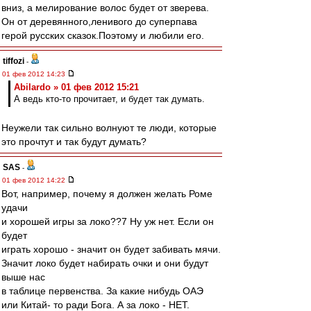
вниз, а мелирование волос будет от зверева.
Он от деревянного,ленивого до суперпава
герой русских сказок.Поэтому и любили его.
tiffozi
-
01 фев 2012 14:23
Abilardo » 01 фев 2012 15:21
А ведь кто-то прочитает, и будет так думать.
Неужели так сильно волнуют те люди, которые
это прочтут и так будут думать?
SAS
-
01 фев 2012 14:22
Вот, например, почему я должен желать Роме
удачи
и хорошей игры за локо??7 Ну уж нет. Если он
будет
играть хорошо - значит он будет забивать мячи.
Значит локо будет набирать очки и они будут
выше нас
в таблице первенства. За какие нибудь ОАЭ
или Китай- то ради Бога. А за локо - НЕТ.