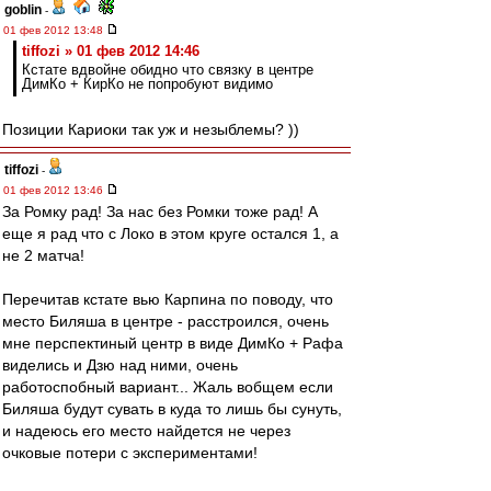
goblin
-
01 фев 2012 13:48
tiffozi » 01 фев 2012 14:46
Кстате вдвойне обидно что связку в центре
ДимКо + КирКо не попробуют видимо
Позиции Кариоки так уж и незыблемы? ))
tiffozi
-
01 фев 2012 13:46
За Ромку рад! За нас без Ромки тоже рад! А
еще я рад что с Локо в этом круге остался 1, а
не 2 матча!
Перечитав кстате вью Карпина по поводу, что
место Биляша в центре - расстроился, очень
мне перспектиный центр в виде ДимКо + Рафа
виделись и Дзю над ними, очень
работоспобный вариант... Жаль вобщем если
Биляша будут сувать в куда то лишь бы сунуть,
и надеюсь его место найдется не через
очковые потери с экспериментами!