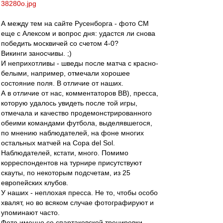
38280o.jpg
А между тем на сайте Русенборга - фото СМ
еще с Алексом и вопрос дня: удастся ли снова
победить москвичей со счетом 4-0?
Викинги заносчивы. ;)
И неприхотливы - шведы после матча с красно-
белыми, например, отмечали хорошее
состояние поля. В отличие от наших.
А в отличие от нас, комментаторов ВВ), пресса,
которую удалось увидеть после той игры,
отмечала и качество продемонстрированного
обеими командами футбола, выделявшегося,
по мнению наблюдателей, на фоне многих
остальных матчей на Copa del Sol.
Наблюдателей, кстати, много. Помимо
корреспондентов на турнире присутствуют
скауты, по некоторым подсчетам, из 25
европейских клубов.
У наших - неплохая пресса. Не то, чтобы особо
хвалят, но во всяком случае фотографируют и
упоминают часто.
Фото именно со спартаковской тренировки,