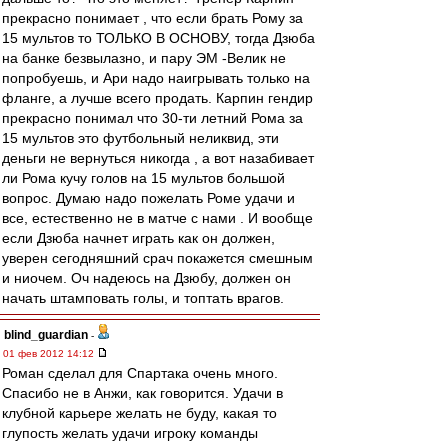
прекрасно понимает , что если брать Рому за
15 мультов то ТОЛЬКО В ОСНОВУ, тогда Дзюба
на банке безвылазно, и пару ЭМ -Велик не
попробуешь, и Ари надо наигрывать только на
фланге, а лучше всего продать. Карпин гендир
прекрасно понимал что 30-ти летний Рома за
15 мультов это футбольный неликвид, эти
деньги не вернуться никогда , а вот назабивает
ли Рома кучу голов на 15 мультов большой
вопрос. Думаю надо пожелать Роме удачи и
все, естественно не в матче с нами . И вообще
если Дзюба начнет играть как он должен,
уверен сегодняшний срач покажется смешным
и ниочем. Оч надеюсь на Дзюбу, должен он
начать штамповать голы, и топтать врагов.
blind_guardian
-
01 фев 2012 14:12
Роман сделал для Спартака очень много.
Спасибо не в Анжи, как говорится. Удачи в
клубной карьере желать не буду, какая то
глупость желать удачи игроку команды