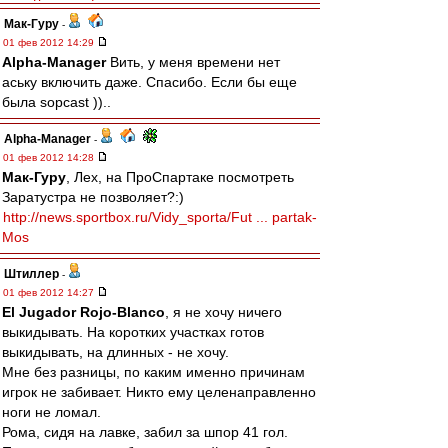
Мак-Гуру
-
01 фев 2012 14:29
Alpha-Manager
Вить, у меня времени нет
аську включить даже. Спасибо. Если бы еще
была sopcast ))..
Alpha-Manager
-
01 фев 2012 14:28
Мак-Гуру
, Лех, на ПроСпартаке посмотреть
Заратустра не позволяет?:)
http://news.sportbox.ru/Vidy_sporta/Fut ... partak-
Mos
Штиллер
-
01 фев 2012 14:27
El Jugador Rojo-Blanco
, я не хочу ничего
выкидывать. На коротких участках готов
выкидывать, на длинных - не хочу.
Мне без разницы, по каким именно причинам
игрок не забивает. Никто ему целенаправленно
ноги не ломал.
Рома, сидя на лавке, забил за шпор 41 гол.