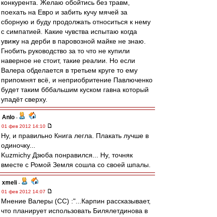
конкурента. Желаю обойтись без травм,
поехать на Евро и забить кучу мячей за
сборную и буду продолжать относиться к нему
с симпатией. Какие чувства испытаю когда
увижу на дерби в паровозной майке не знаю.
Гнобить руководство за то что не купили
наверное не стоит, такие реалии. Но если
Валера обделается в третьем круге то ему
припомнят всё, и неприобритение Павлюченко
будет таким бббальшим куском гавна который
упадёт сверху.
Anlo
-
01 фев 2012 14:10
Ну, и правильно Книга легла. Плакать лучше в
одиночку...
Kuzmichу Дзюба понравился... Ну, точняк
вместе с Ромой Земля сошла со своей шпалы.
xmeli
-
01 фев 2012 14:07
Мнение Валеры (СС) :"...Карпин рассказывает,
что планирует использовать Билялетдинова в