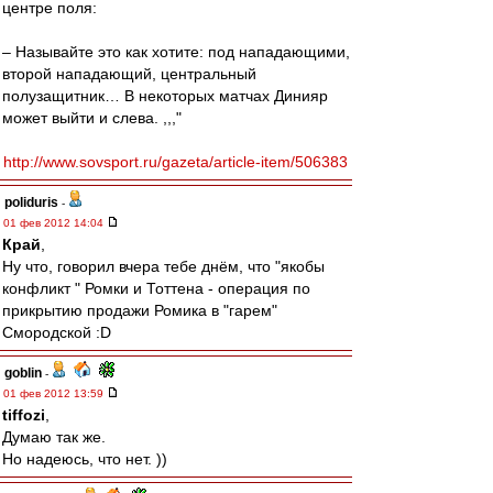
центре поля:
– Называйте это как хотите: под нападающими,
второй нападающий, центральный
полузащитник… В некоторых матчах Динияр
может выйти и слева. ,,,"
http://www.sovsport.ru/gazeta/article-item/506383
poliduris
-
01 фев 2012 14:04
Край
,
Ну что, говорил вчера тебе днём, что "якобы
конфликт " Ромки и Тоттена - операция по
прикрытию продажи Ромика в "гарем"
Смородской :D
goblin
-
01 фев 2012 13:59
tiffozi
,
Думаю так же.
Но надеюсь, что нет. ))