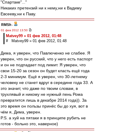
"Спартаке"..."
Никаких претензий ни к нему,ни к Вадиму
Евсееву,ни к Паву.
RMSh
-
01 фев 2012 13:50
Matvey99 » 01 фев 2012, 01:48
# Matvey99 » 01 фев 2012, 01:48
Дима, я уверен, что Павлюченко не слабее. Я
уверен, что он русский, что у него есть паспорт
и он не подпадает под лимит. Я уверен, что
свои 15-20 за сезон он будет класть ещё года
2-3 минимум. Ещё я уверен, что 30-летнему
человеку не станет вдруг в середине года 33. А
это значит, что даже по твоим словам, в
трухлявый и никому не нужный пень Рома
превратится лишь в декабре 2014 года)). За
это время он пользы принёс бы до хуя, вот в
чём я, Дима, уверен.
P.S. а хуй на пятаки я в принципе рубить не
готов - больно это, наверное)