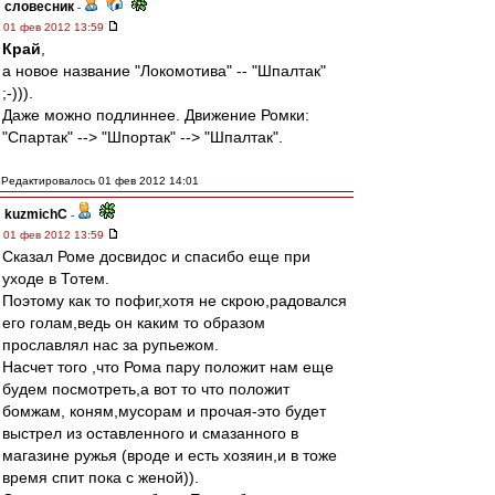
словесник
-
01 фев 2012 13:59
Край
,
а новое название "Локомотива" -- "Шпалтак"
;-))).
Даже можно подлиннее. Движение Ромки:
"Спартак" --> "Шпортак" --> "Шпалтак".
Редактировалось 01 фев 2012 14:01
kuzmichC
-
01 фев 2012 13:59
Сказал Роме досвидос и спасибо еще при
уходе в Тотем.
Поэтому как то пофиг,хотя не скрою,радовался
его голам,ведь он каким то образом
прославлял нас за рупьежом.
Насчет того ,что Рома пару положит нам еще
будем посмотреть,а вот то что положит
бомжам, коням,мусорам и прочая-это будет
выстрел из оставленного и смазанного в
магазине ружья (вроде и есть хозяин,и в тоже
время спит пока с женой)).